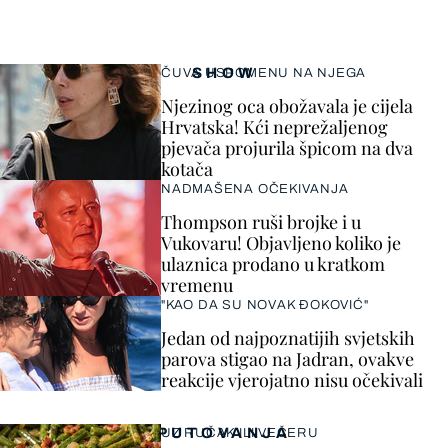
SHOW
ČUVA USPOMENU NA NJEGA
Njezinog oca obožavala je cijela
Hrvatska! Kći neprežaljenog
pjevača projurila špicom na dva
kotača
NADMAŠENA OČEKIVANJA
Thompson ruši brojke i u
Vukovaru! Objavljeno koliko je
ulaznica prodano u kratkom
vremenu
"KAO DA SU NOVAK ĐOKOVIĆ"
Jedan od najpoznatijih svjetskih
parova stigao na Jadran, ovakve
reakcije vjerojatno nisu očekivali
PUTOVANJA
UZ RUČAK ILI VEČERU