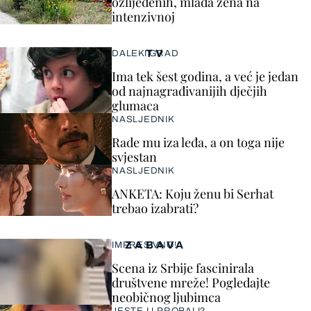
ozlijeđenih, mlađa žena na
intenzivnoj
TV
DALEKI GRAD
Ima tek šest godina, a već je jedan
od najnagrađivanijih dječjih
glumaca
NASLJEDNIK
Rade mu iza leđa, a on toga nije
svjestan
NASLJEDNIK
ANKETA: Koju ženu bi Serhat
trebao izabrati?
ZABAVA
IMPRESIVNO!
Scena iz Srbije fascinirala
društvene mreže! Pogledajte
neobičnog ljubimca