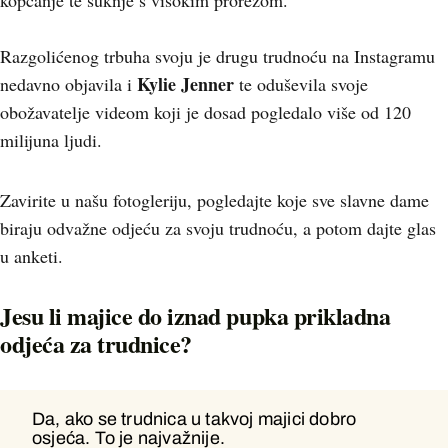
kopčanje te suknje s visokim prorezom.
Razgolićenog trbuha svoju je drugu trudnoću na Instagramu
Kylie Jenner
nedavno objavila i
te oduševila svoje
obožavatelje videom koji je dosad pogledalo više od 120
milijuna ljudi.
Zavirite u našu fotogleriju, pogledajte koje sve slavne dame
biraju odvažne odjeću za svoju trudnoću, a potom dajte glas
u anketi.
Jesu li majice do iznad pupka prikladna
odjeća za trudnice?
Da, ako se trudnica u takvoj majici dobro
Da, ako se trudnica u takvoj majici
osjeća. To je najvažnije.
dobro osjeća. To je najvažnije.