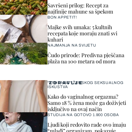
Savršeni prilog: Recept za
najfinije mahune sa špekom
BON APPETIT!
Majke svih umaka: 5 kultnih
recepata koje moraju znati svi
kuhari
NAJMANJA NA SVIJETU
Čudo prirode: Predivna pješčana
plaža na 100 metara od mora
ZDRAVLJE
"VRHUNAC" ŽENSKOG SEKSUALNOG
ISKUSTVA
Kako do vaginalnog orgazma?
Samo 18 % žena može ga doživjeti
isključivo na ovaj način
STUDIJA NA GOTOVO 1.900 OSOBA
Ljudi koji redovito rade ovo imaju
“mlađi” organizam, pokazuje