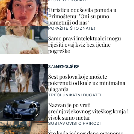
JESTE LI PROBALI?
Turisticu oduševila ponuda u
Primoštenu: "Oni su puno
pametniji od nas"
POKAŽITE ŠTO ZNATE!
Samo pravi intelektualci mogu
riješiti ovaj kviz bez ijedne
pogreške
NOVAC
SAM SVOJ ŠEF
Šest poslova koje možete
pokrenuti od kuće uz minimalna
ulaganja
TREĆI UNIKATNI BUGATTI
Nazvan je po vrsti
srednjovjekovnog viteškog konja i
visok samo metar
SUSTAV OVISI O PRIRODI
Što kada jednog dana ostanemo