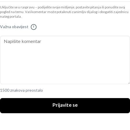
Uključite se u raspravu – podijelite svoje mišljenje, postavite pitanja ili ponudite svoj
pogled na temu. Vaš komentar može potaknuti zanimljiv dijalog i obogatiti zajednicu
našeg portala.
Važna obavijest
!
1500 znakova preostalo
Prijavite se