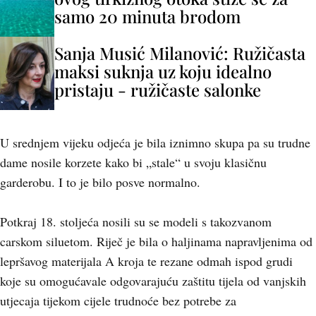
samo 20 minuta brodom
Sanja Musić Milanović: Ružičasta
maksi suknja uz koju idealno
pristaju - ružičaste salonke
U srednjem vijeku odjeća je bila iznimno skupa pa su trudne
dame nosile korzete kako bi „stale“ u svoju klasičnu
garderobu. I to je bilo posve normalno.
Potkraj 18. stoljeća nosili su se modeli s takozvanom
carskom siluetom. Riječ je bila o haljinama napravljenima od
lepršavog materijala A kroja te rezane odmah ispod grudi
koje su omogućavale odgovarajuću zaštitu tijela od vanjskih
utjecaja tijekom cijele trudnoće bez potrebe za