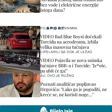
bez vode i električne energije
istoga dana?
SPORT
POJAVILA SE SNIMKA
VIDEO Bad Blue Boysi dočekali
Torcidu na aerodromu, izbila
velika masovna tučnjava
CIPELARILI GA DOK JE LEŽAO
VIDEO Pojavila se nova snimka
tučnjave BBB-a i Torcide: "Je*ote,
pa ubit će ga!"
AU, OVO JE RUŽNO
Poznati analitičar popljuvao
Hrgovića: "Lako ga je pogoditi, ne
kreće se, ne koristi noge..."