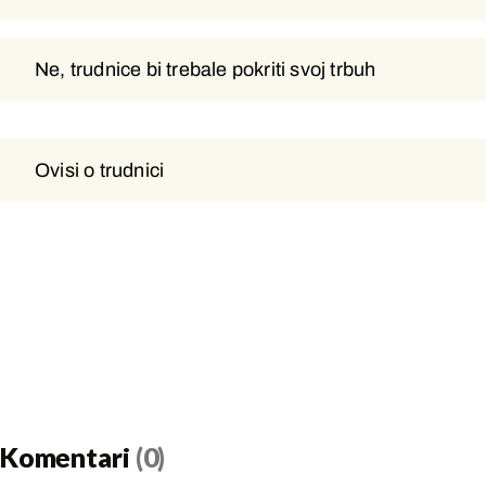
Ne, trudnice bi trebale pokriti svoj trbuh
Ne, trudnice bi trebale pokriti svoj
trbuh
Ovisi o trudnici
Ovisi o trudnici
Komentari
(0)