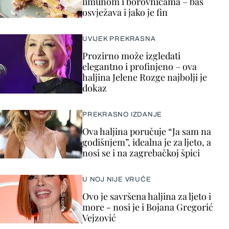
limunom i borovnicama – baš
osvježava i jako je fin
UVIJEK PREKRASNA
Prozirno može izgledati
elegantno i profinjeno – ova
haljina Jelene Rozge najbolji je
dokaz
PREKRASNO IZDANJE
Ova haljina poručuje “Ja sam na
godišnjem”, idealna je za ljeto, a
nosi se i na zagrebačkoj špici
U NOJ NIJE VRUĆE
Ovo je savršena haljina za ljeto i
more - nosi je i Bojana Gregorić
Vejzović