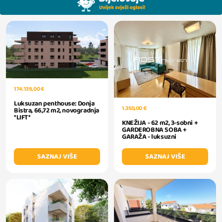
174.139,00 €
Luksuzan penthouse: Donja
1.350,00 €
Bistra, 66,72 m2, novogradnja
*LIFT*
KNEŽIJA - 62 m2, 3-sobni +
GARDEROBNA SOBA +
GARAŽA - luksuzni
SAZNAJ VIŠE
SAZNAJ VIŠE