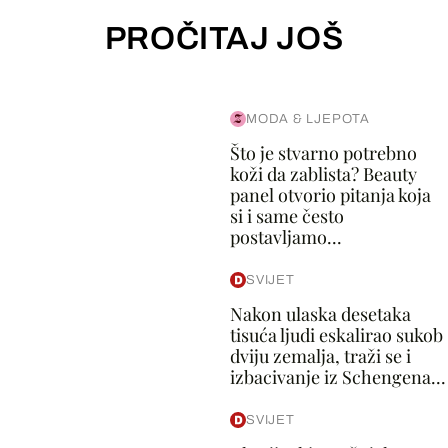
PROČITAJ JOŠ
MODA & LJEPOTA
Što je stvarno potrebno
koži da zablista? Beauty
panel otvorio pitanja koja
si i same često
postavljamo...
SVIJET
Nakon ulaska desetaka
tisuća ljudi eskalirao sukob
dviju zemalja, traži se i
izbacivanje iz Schengena...
SVIJET