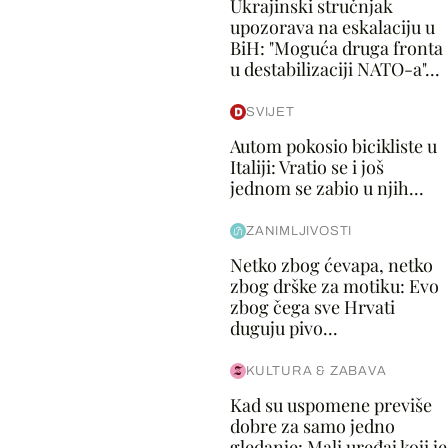
Ukrajinski stručnjak
upozorava na eskalaciju u
BiH: "Moguća druga fronta
u destabilizaciji NATO-a"...
SVIJET
Autom pokosio bicikliste u
Italiji: Vratio se i još
jednom se zabio u njih...
ZANIMLJIVOSTI
Netko zbog ćevapa, netko
zbog drške za motiku: Evo
zbog čega sve Hrvati
duguju pivo...
KULTURA & ZABAVA
Kad su uspomene previše
dobre za samo jedno
gledanje: Mali uređaj koji je