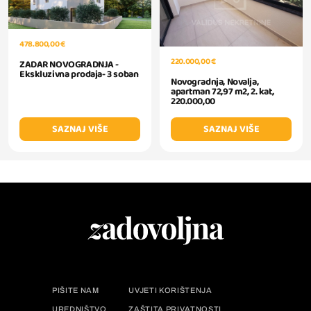
478.800,00 €
220.000,00 €
ZADAR NOVOGRADNJA -
Ekskluzivna prodaja- 3 soban
Novogradnja, Novalja,
apartman 72,97 m2, 2. kat,
220.000,00
SAZNAJ VIŠE
SAZNAJ VIŠE
PIŠITE NAM
UVJETI KORIŠTENJA
UREDNIŠTVO
ZAŠTITA PRIVATNOSTI