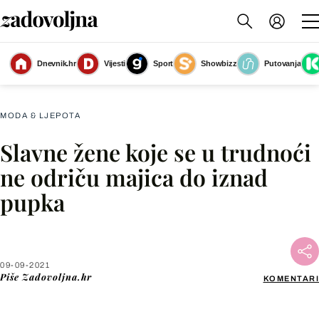
Dnevnik.hr
Vijesti
Sport
Showbizz
Putovanja
Slika nije dostupna
MODA & LJEPOTA
Slavne žene koje se u trudnoći
Facebook
ne odriču majica do iznad
pupka
X
WhatsApp
09-09-2021
Piše
Zadovoljna.hr
KOMENTARI
Viber