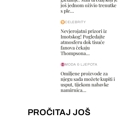
još jednom oživio trenutke
s ple...
CELEBRITY
Nevjerojatni prizori iz
Imotskog! Pogledajte
atmosferu dok tisuće
fanova čekaju
Thompsona...
MODA & LJEPOTA
Omiljene proizvode za
njegu sada možete kupiti i
usput, tijekom nabavke
namirnica...
PROČITAJ JOŠ