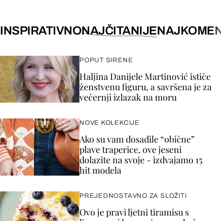
INSPIRATIVNO
NAJČITANIJE
NAJKOMEN
POPUT SIRENE
Haljina Danijele Martinović ističe
ženstvenu figuru, a savršena je za
večernji izlazak na moru
NOVE KOLEKCIJE
Ako su vam dosadile “obične”
plave traperice, ove jeseni
dolazite na svoje - izdvajamo 15
hit modela
PREJEDNOSTAVNO ZA SLOŽITI
Ovo je pravi ljetni tiramisu s