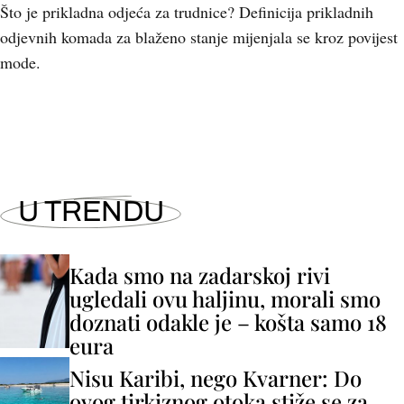
Što je prikladna odjeća za trudnice? Definicija prikladnih
odjevnih komada za blaženo stanje mijenjala se kroz povijest
mode.
U TRENDU
Kada smo na zadarskoj rivi
ugledali ovu haljinu, morali smo
doznati odakle je – košta samo 18
eura
Nisu Karibi, nego Kvarner: Do
ovog tirkiznog otoka stiže se za