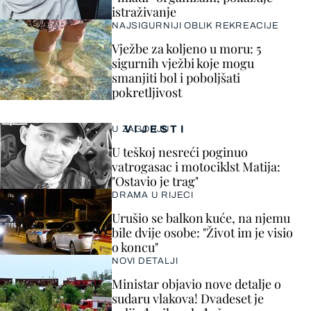
istraživanje
NAJSIGURNIJI OBLIK REKREACIJE
Vježbe za koljeno u moru: 5
sigurnih vježbi koje mogu
smanjiti bol i poboljšati
pokretljivost
VIJESTI
U ZAGORJU
U teškoj nesreći poginuo
vatrogasac i motociklst Matija:
"Ostavio je trag"
DRAMA U RIJECI
Urušio se balkon kuće, na njemu
bile dvije osobe: "Život im je visio
o koncu"
NOVI DETALJI
Ministar objavio nove detalje o
sudaru vlakova! Dvadeset je