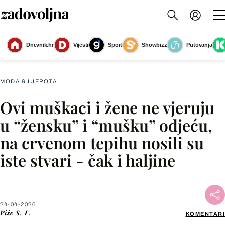
Dnevnik.hr
Vijesti
Sport
Showbizz
Putovanja
Haljine mogu nositi i muškarci na crvenom tepihu
(Foto: Profimedia)
MODA & LJEPOTA
Ovi muškaci i žene ne vjeruju
Facebook
u “žensku” i “mušku” odjeću,
na crvenom tepihu nosili su
X
iste stvari - čak i haljine
WhatsApp
Viber
24-04-2026
Piše
S. L.
KOMENTARI