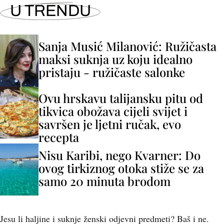
U TRENDU
Sanja Musić Milanović: Ružičasta
maksi suknja uz koju idealno
pristaju - ružičaste salonke
Ovu hrskavu talijansku pitu od
tikvica obožava cijeli svijet i
savršen je ljetni ručak, evo
recepta
Nisu Karibi, nego Kvarner: Do
ovog tirkiznog otoka stiže se za
samo 20 minuta brodom
Jesu li haljine i suknje ženski odjevni predmeti? Baš i ne.