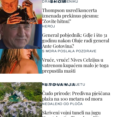
SHOW
DRAMA U ŠIBENIKU
Thompson usred koncerta
iznenada prekinuo pjesmu:
"Zovite hitnu!"
HEROJ
General pobjednik: Gdje i što 31
godinu nakon Oluje radi general
Ante Gotovina?
S MORA POSLALA POZDRAVE
Vruće, vruće! Nives Celzijus u
vatrenom kupaćem malo je toga
prepustila mašti
PUTOVANJA
NAJMANJA NA SVIJETU
Čudo prirode: Predivna pješčana
plaža na 100 metara od mora
NEDALEKO OD PLOČA
Skriveni vojni tuneli na jugu