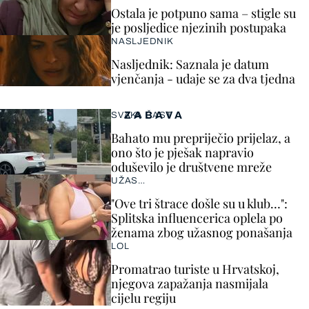
Ostala je potpuno sama – stigle su
je posljedice njezinih postupaka
NASLJEDNIK
Nasljednik: Saznala je datum
vjenčanja - udaje se za dva tjedna
ZABAVA
SVAKA ČAST
Bahato mu prepriječio prijelaz, a
ono što je pješak napravio
oduševilo je društvene mreže
UŽAS…
"Ove tri štrace došle su u klub…":
Splitska influencerica oplela po
ženama zbog užasnog ponašanja
LOL
Promatrao turiste u Hrvatskoj,
njegova zapažanja nasmijala
cijelu regiju