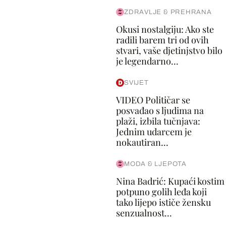
ZDRAVLJE & PREHRANA
Okusi nostalgiju: Ako ste
radili barem tri od ovih
stvari, vaše djetinjstvo bilo
je legendarno...
SVIJET
VIDEO Političar se
posvađao s ljudima na
plaži, izbila tučnjava:
Jednim udarcem je
nokautiran...
MODA & LJEPOTA
Nina Badrić: Kupaći kostim
potpuno golih leđa koji
tako lijepo ističe žensku
senzualnost...