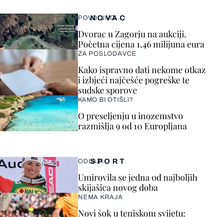
NOVAC
POVOLJNO
Dvorac u Zagorju na aukciji.
Početna cijena 1,46 milijuna eura
ZA POSLODAVCE
Kako ispravno dati nekome otkaz
i izbjeći najčešće pogreške te
sudske sporove
KAMO BI OTIŠLI?
O preseljenju u inozemstvo
razmišlja 9 od 10 Europljana
SPORT
ODLAZI
Umirovila se jedna od najboljih
skijašica novog doba
NEMA KRAJA
Novi šok u teniskom svijetu: