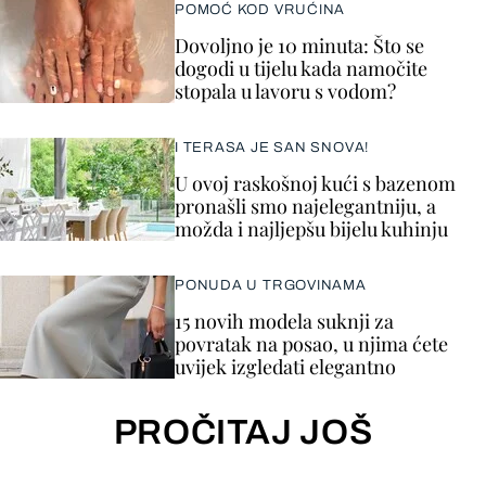
POMOĆ KOD VRUĆINA
Dovoljno je 10 minuta: Što se
dogodi u tijelu kada namočite
stopala u lavoru s vodom?
I TERASA JE SAN SNOVA!
U ovoj raskošnoj kući s bazenom
pronašli smo najelegantniju, a
možda i najljepšu bijelu kuhinju
PONUDA U TRGOVINAMA
15 novih modela suknji za
povratak na posao, u njima ćete
uvijek izgledati elegantno
PROČITAJ JOŠ