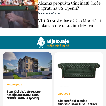
Alcaraz propušta Cincinatti, hoće
li igrati na US Openu?
SVE OBJAVIO
VIDEO Australac ošišao Modrića i
pokazao novu Lukinu frizuru
240.000,00 €
Stan: Osijek, Vatrogasno
2.901,00 €
naselje, 80.45 m2, 1.kat,
NOVOGRADNJA (prodaj
Chesterfield Trosjed
Winfield Basic Luxe Leather |