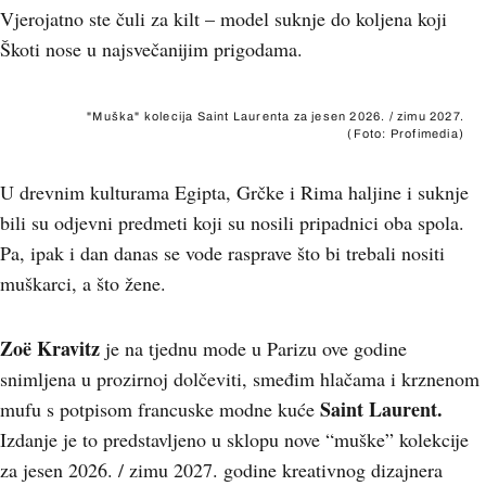
Vjerojatno ste čuli za kilt – model suknje do koljena koji
Škoti nose u najsvečanijim prigodama.
"Muška" kolecija Saint Laurenta za jesen 2026. / zimu 2027.
(Foto: Profimedia)
U drevnim kulturama Egipta, Grčke i Rima haljine i suknje
bili su odjevni predmeti koji su nosili pripadnici oba spola.
Pa, ipak i dan danas se vode rasprave što bi trebali nositi
muškarci, a što žene.
Zoë Kravitz
je na tjednu mode u Parizu ove godine
snimljena u prozirnoj dolčeviti, smeđim hlačama i krznenom
Saint Laurent.
mufu s potpisom francuske modne kuće
Izdanje je to predstavljeno u sklopu nove “muške” kolekcije
za jesen 2026. / zimu 2027. godine kreativnog dizajnera