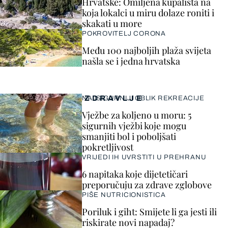
Hrvatske: Omiljena kupališta na
koja lokalci u miru dolaze roniti i
skakati u more
POKROVITELJ CORONA
Među 100 najboljih plaža svijeta
našla se i jedna hrvatska
ZDRAVLJE
NAJSIGURNIJI OBLIK REKREACIJE
Vježbe za koljeno u moru: 5
sigurnih vježbi koje mogu
smanjiti bol i poboljšati
pokretljivost
VRIJEDI IH UVRSTITI U PREHRANU
6 napitaka koje dijetetičari
preporučuju za zdrave zglobove
PIŠE NUTRICIONISTICA
Poriluk i giht: Smijete li ga jesti ili
riskirate novi napadaj?