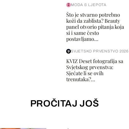
MODA & LJEPOTA
Što je stvarno potrebno
koži da zablista? Beauty
panel otvorio pitanja koja
si i same često
postavljamo...
SVJETSKO PRVENSTVO 2026
KVIZ Deset fotografija sa
Svjetskog prvenstva:
Sjećate li se ovih
trenutaka?...
PROČITAJ JOŠ