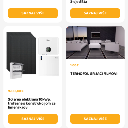
3-sjedišta
SAZNAJ VIŠE
SAZNAJ VIŠE
1,00 €
TERMOFOL GRIJAĆI FILMOVI
9.666,00 €
Solarna elektrana 10kWp,
trofazna s konstrukcijom za
limeni krov
SAZNAJ VIŠE
SAZNAJ VIŠE