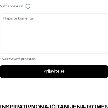
Važna obavijest
!
1500 znakova preostalo
Prijavite se
INSPIRATIVNO
NAJČITANIJE
NAJKOMEN