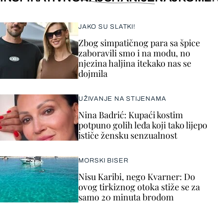
JAKO SU SLATKI!
Zbog simpatičnog para sa špice
zaboravili smo i na modu, no
njezina haljina itekako nas se
dojmila
UŽIVANJE NA STIJENAMA
Nina Badrić: Kupaći kostim
potpuno golih leđa koji tako lijepo
ističe žensku senzualnost
MORSKI BISER
Nisu Karibi, nego Kvarner: Do
ovog tirkiznog otoka stiže se za
samo 20 minuta brodom