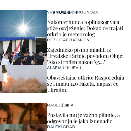
VIJESTI
VREMENSKA PROGNOZA
Nakon vrhunca toplinskog vala
stiže osvježenje: Dokad će trajati
otkrio je meteorolog
REZULTAT RAZMJENE
Zajedničko pismo mladih iz
Hrvatske i Srbije povodom Oluje:
"Ako si rođen nakon '95..."
ALARM U KIJEVU
Obavještajac otkrio: Raspoređuju
se i imaju 120 raketa, napast će
Ukrajinu
TV
NASLJEDNIK
Postavila mu je važno pitanje, a
odgovor ju je jako iznenadio
DALEKI GRAD