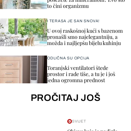
to čini organizmu
I TERASA JE SAN SNOVA!
U ovoj raskošnoj kući s bazenom
pronašli smo najelegantniju, a
možda i najljepšu bijelu kuhinju
ODLIČNA SU OPCIJA
Toranjski ventilatori štede
prostor i rade tiše, a tu je i još
jedna ogromna prednost
PROČITAJ JOŠ
SVIJET