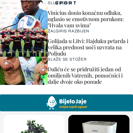
SPORT
SLUŽBENO
Vinicius donio konačnu odluku,
oglasio se emotivnom porukom:
"Hvala vam svima"
ŽALGIRIS RAZBIJEN
Golijada u Litvi: Hajduku petarda i
velika prednost uoči uzvrata na
Poljudu
SLAŽE SE STOŽER
Daliću će se pridružiti jedan od
omiljenih Vatrenih, pomoćnici i
dalje dvoje oko ponude