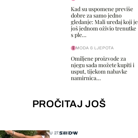
Kad su uspomene previše
dobre za samo jedno
gledanje: Mali uređaj koji je
još jednom oživio trenutke
s ple...
MODA & LJEPOTA
Omiljene proizvode za
njegu sada možete kupiti i
usput, tijekom nabavke
namirnica...
PROČITAJ JOŠ
SHOW
U 27. GODINI