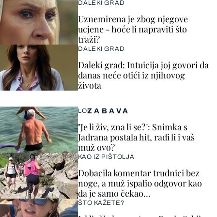
DALEKI GRAD
Uznemirena je zbog njegove
ucjene - hoće li napraviti što
traži?
DALEKI GRAD
Daleki grad: Intuicija joj govori da
danas neće otići iz njihovog
života
ZABAVA
LOL
"Je li živ, zna li se?": Snimka s
Jadrana postala hit, radi li i vaš
muž ovo?
KAO IZ PIŠTOLJA
Dobacila komentar trudnici bez
noge, a muž ispalio odgovor kao
da je samo čekao…
ŠTO KAŽETE?