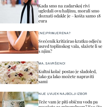
Kada smo na zadarskoj rivi
ugledali ovu haljinu, morali smo
doznati odakle je – košta samo 18
eura
(NE)PRIMJERENA?
Svećenik kritizirao kratku odjeću
usred toplinskog vala, slažete li se
s njim?
MA, SAVRŠENO!
Kultni kolač postao je sladoled,
tako ga lako možete napraviti
sami
NIJE UVIJEK NAJBOLJI IZBOR
Teže vam je piti običnu vodu pa
posežete za mineralnom? Evo što