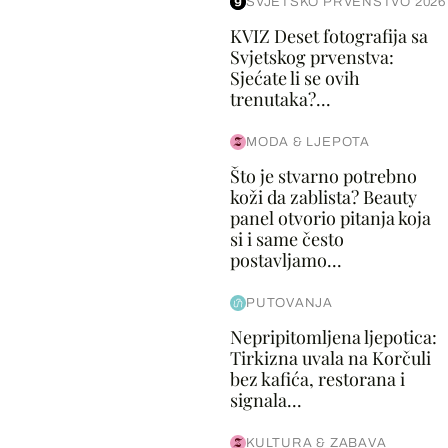
SVJETSKO PRVENSTVO 2026
KVIZ Deset fotografija sa
Svjetskog prvenstva:
Sjećate li se ovih
trenutaka?...
MODA & LJEPOTA
Što je stvarno potrebno
koži da zablista? Beauty
panel otvorio pitanja koja
si i same često
postavljamo...
PUTOVANJA
Nepripitomljena ljepotica:
Tirkizna uvala na Korčuli
bez kafića, restorana i
signala...
KULTURA & ZABAVA