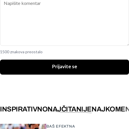
1500 znakova preostalo
Prijavite se
INSPIRATIVNO
NAJČITANIJE
NAJKOMEN
BAŠ EFEKTNA