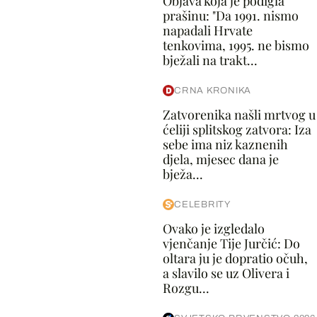
Objava koja je podigla
prašinu: "Da 1991. nismo
napadali Hrvate
tenkovima, 1995. ne bismo
bježali na trakt...
CRNA KRONIKA
Zatvorenika našli mrtvog u
ćeliji splitskog zatvora: Iza
sebe ima niz kaznenih
djela, mjesec dana je
bježa...
CELEBRITY
Ovako je izgledalo
vjenčanje Tije Jurčić: Do
oltara ju je dopratio očuh,
a slavilo se uz Olivera i
Rozgu...