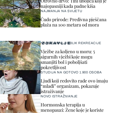
Otrovno drvo: Tihi ubojica koji je
najopasniji kada padne kiša
NAJMANJA NA SVIJETU
Čudo prirode: Predivna pješčana
plaža na 100 metara od mora
ZDRAVLJE
NAJSIGURNIJI OBLIK REKREACIJE
Vježbe za koljeno u moru: 5
sigurnih vježbi koje mogu
smanjiti bol i poboljšati
pokretljivost
STUDIJA NA GOTOVO 1.900 OSOBA
Ljudi koji redovito rade ovo imaju
“mlađi” organizam, pokazuje
istraživanje
NOVO ISTRAŽIVANJE
Hormonska terapija u
menopauzi: Žene koje je koriste