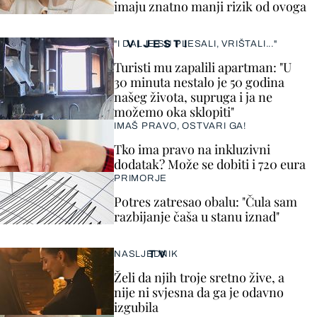
imaju znatno manji rizik od ovoga
VIJESTI
"I DALJE SU PLESALI, VRIŠTALI..."
Turisti mu zapalili apartman: "U
30 minuta nestalo je 50 godina
našeg života, supruga i ja ne
možemo oka sklopiti"
IMAŠ PRAVO, OSTVARI GA!
Tko ima pravo na inkluzivni
dodatak? Može se dobiti i 720 eura
PRIMORJE
Potres zatresao obalu: "Čula sam
razbijanje čaša u stanu iznad"
TV
NASLJEDNIK
Želi da njih troje sretno žive, a
nije ni svjesna da ga je odavno
izgubila