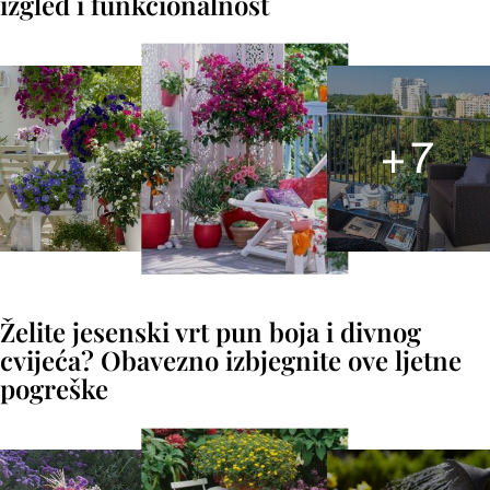
izgled i funkcionalnost
+
7
Želite jesenski vrt pun boja i divnog
cvijeća? Obavezno izbjegnite ove ljetne
pogreške