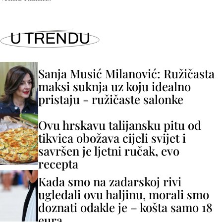
U TRENDU
Sanja Musić Milanović: Ružičasta
maksi suknja uz koju idealno
pristaju - ružičaste salonke
Ovu hrskavu talijansku pitu od
tikvica obožava cijeli svijet i
savršen je ljetni ručak, evo
recepta
Kada smo na zadarskoj rivi
ugledali ovu haljinu, morali smo
doznati odakle je – košta samo 18
eura