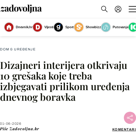
Čak i jedna veća sobna biljka može transformirati izgled dnevnog boravka i
Dnevnik.hr
Vijesti
Sport
Showbizz
Putovanja
učiniti ga toplijim i privlačnijim
(Foto: Living4media)
DOM & UREĐENJE
Dizajneri interijera otkrivaju
Facebook
10 grešaka koje treba
izbjegavati prilikom uređenja
X
dnevnog boravka
WhatsApp
Viber
01-06-2026
Piše
Zadovoljna.hr
KOMENTARI