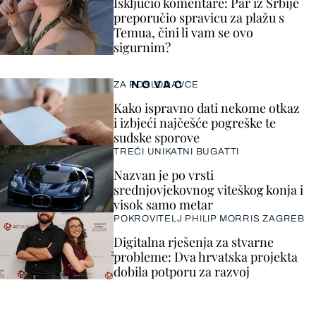
Isključio komentare: Par iz Srbije
preporučio spravicu za plažu s
Temua, čini li vam se ovo
sigurnim?
NOVAC
ZA POSLODAVCE
Kako ispravno dati nekome otkaz
i izbjeći najčešće pogreške te
sudske sporove
TREĆI UNIKATNI BUGATTI
Nazvan je po vrsti
srednjovjekovnog viteškog konja i
visok samo metar
POKROVITELJ PHILIP MORRIS ZAGREB
Digitalna rješenja za stvarne
probleme: Dva hrvatska projekta
dobila potporu za razvoj