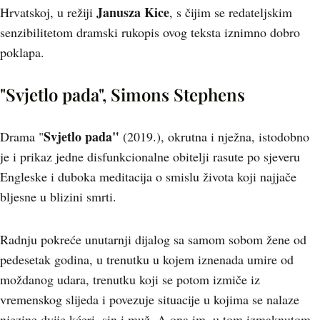
Janusza Kice
Hrvatskoj, u režiji
, s čijim se redateljskim
senzibilitetom dramski rukopis ovog teksta iznimno dobro
poklapa.
"Svjetlo pada", Simons Stephens
Svjetlo pada"
Drama "
(2019.), okrutna i nježna, istodobno
je i prikaz jedne disfunkcionalne obitelji rasute po sjeveru
Engleske i duboka meditacija o smislu života koji najjače
bljesne u blizini smrti.
Radnju pokreće unutarnji dijalog sa samom sobom žene od
pedesetak godina, u trenutku u kojem iznenada umire od
moždanog udara, trenutku koji se potom izmiče iz
vremenskog slijeda i povezuje situacije u kojima se nalaze
njezine dvije kćeri, sin i muž. A ona im, u tom izmaknutom