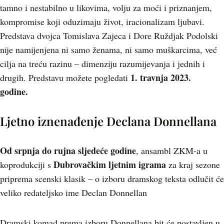
tamno i nestabilno u likovima, volju za moći i priznanjem,
kompromise koji oduzimaju život, iracionalizam ljubavi.
Predstava dvojca Tomislava Zajeca i Dore Ruždjak Podolski
nije namijenjena ni samo ženama, ni samo muškarcima, već
cilja na treću razinu – dimenziju razumijevanja i jednih i
1. travnja 2023.
drugih. Predstavu možete pogledati
godine.
Ljetno iznenađenje Declana Donnellana
Od srpnja do rujna sljedeće godine
, ansambl ZKM-a u
Dubrovačkim ljetnim igrama
koprodukciji s
za kraj sezone
priprema scenski klasik – o izboru dramskog teksta odlučit će
veliko redateljsko ime Declan Donnellan
Dramski komad prema izboru Donnellana bit će postavljen u