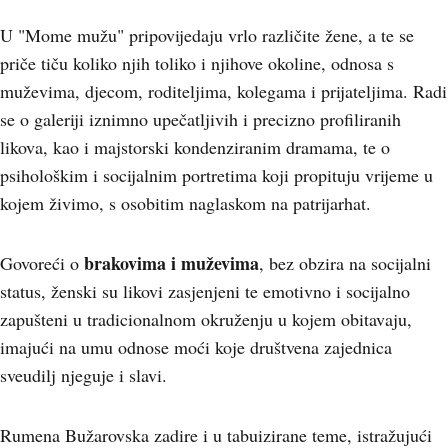
U "Mome mužu" pripovijedaju vrlo različite žene, a te se
priče tiču koliko njih toliko i njihove okoline, odnosa s
muževima, djecom, roditeljima, kolegama i prijateljima. Radi
se o galeriji iznimno upečatljivih i precizno profiliranih
likova, kao i majstorski kondenziranim dramama, te o
psihološkim i socijalnim portretima koji propituju vrijeme u
kojem živimo, s osobitim naglaskom na patrijarhat.
brakovima i muževima
Govoreći o
, bez obzira na socijalni
status, ženski su likovi zasjenjeni te emotivno i socijalno
zapušteni u tradicionalnom okruženju u kojem obitavaju,
imajući na umu odnose moći koje društvena zajednica
sveudilj njeguje i slavi.
Rumena Bužarovska zadire i u tabuizirane teme, istražujući