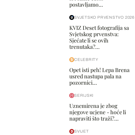
postavljamo...
SVJETSKO PRVENSTVO 2026
KVIZ Deset fotografija sa
Svjetskog prvenstva:
Sjećate li se ovih
trenutaka?...
CELEBRITY
Opet isti peh! Lepa Brena
usred nastupa pala na
pozornici...
SERIJSKI
Uznemirena je zbog
njegove ucjene - hoće li
napraviti što traži?...
SVIJET