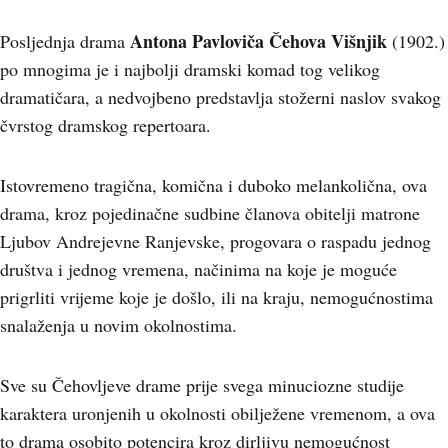
Antona Pavloviča Čehova Višnjik
Posljednja drama
(1902.)
po mnogima je i najbolji dramski komad tog velikog
dramatičara, a nedvojbeno predstavlja stožerni naslov svakog
čvrstog dramskog repertoara.
Istovremeno tragična, komična i duboko melankolična, ova
drama, kroz pojedinačne sudbine članova obitelji matrone
Ljubov Andrejevne Ranjevske, progovara o raspadu jednog
društva i jednog vremena, načinima na koje je moguće
prigrliti vrijeme koje je došlo, ili na kraju, nemogućnostima
snalaženja u novim okolnostima.
Sve su Čehovljeve drame prije svega minuciozne studije
karaktera uronjenih u okolnosti obilježene vremenom, a ova
to drama osobito potencira kroz dirljivu nemogućnost