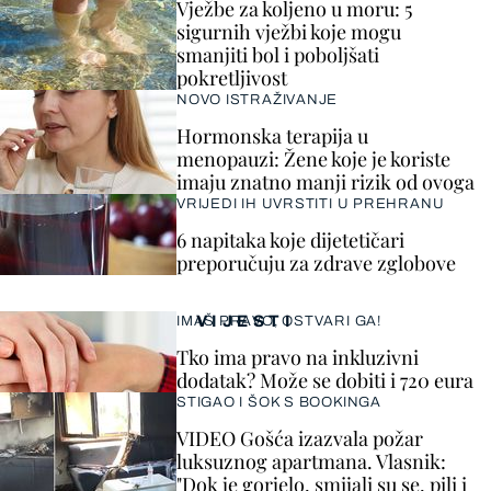
Vježbe za koljeno u moru: 5
sigurnih vježbi koje mogu
smanjiti bol i poboljšati
pokretljivost
NOVO ISTRAŽIVANJE
Hormonska terapija u
menopauzi: Žene koje je koriste
imaju znatno manji rizik od ovoga
VRIJEDI IH UVRSTITI U PREHRANU
6 napitaka koje dijetetičari
preporučuju za zdrave zglobove
VIJESTI
IMAŠ PRAVO, OSTVARI GA!
Tko ima pravo na inkluzivni
dodatak? Može se dobiti i 720 eura
STIGAO I ŠOK S BOOKINGA
VIDEO Gošća izazvala požar
luksuznog apartmana. Vlasnik:
"Dok je gorjelo, smijali su se, pili i