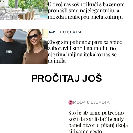
U ovoj raskošnoj kući s bazenom
pronašli smo najelegantniju, a
možda i najljepšu bijelu kuhinju
JAKO SU SLATKI!
Zbog simpatičnog para sa špice
zaboravili smo i na modu, no
njezina haljina itekako nas se
dojmila
PROČITAJ JOŠ
MODA & LJEPOTA
Što je stvarno potrebno
koži da zablista? Beauty
panel otvorio pitanja koja
si i same često