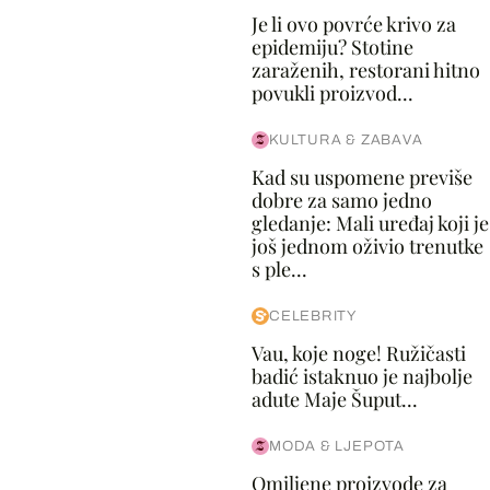
Je li ovo povrće krivo za
epidemiju? Stotine
zaraženih, restorani hitno
povukli proizvod...
KULTURA & ZABAVA
Kad su uspomene previše
dobre za samo jedno
gledanje: Mali uređaj koji je
još jednom oživio trenutke
s ple...
CELEBRITY
Vau, koje noge! Ružičasti
badić istaknuo je najbolje
adute Maje Šuput...
MODA & LJEPOTA
Omiljene proizvode za