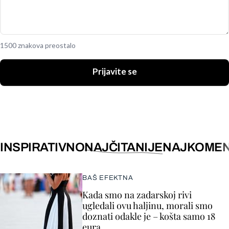
1500 znakova preostalo
Prijavite se
INSPIRATIVNO
NAJČITANIJE
NAJKOMEN
BAŠ EFEKTNA
Kada smo na zadarskoj rivi
ugledali ovu haljinu, morali smo
doznati odakle je – košta samo 18
eura