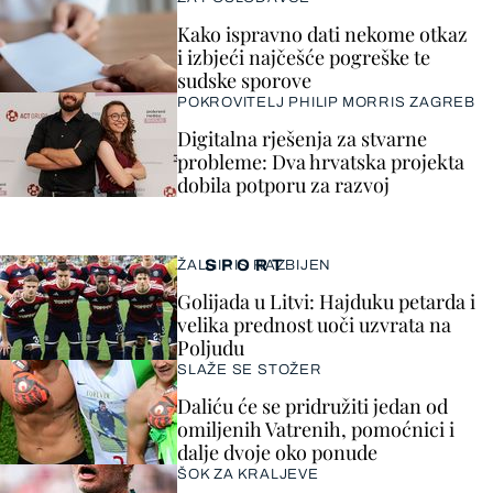
Kako ispravno dati nekome otkaz
i izbjeći najčešće pogreške te
sudske sporove
POKROVITELJ PHILIP MORRIS ZAGREB
Digitalna rješenja za stvarne
probleme: Dva hrvatska projekta
dobila potporu za razvoj
SPORT
ŽALGIRIS RAZBIJEN
Golijada u Litvi: Hajduku petarda i
velika prednost uoči uzvrata na
Poljudu
SLAŽE SE STOŽER
Daliću će se pridružiti jedan od
omiljenih Vatrenih, pomoćnici i
dalje dvoje oko ponude
ŠOK ZA KRALJEVE