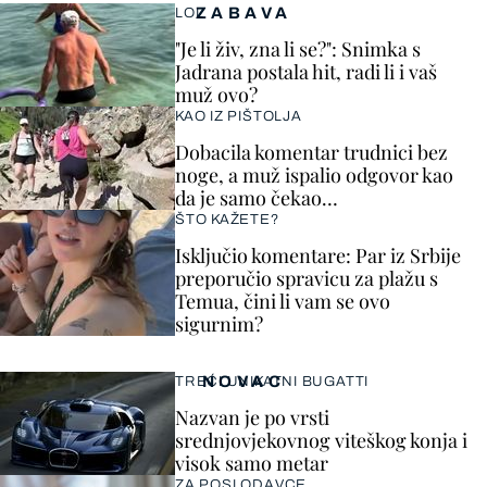
ZABAVA
LOL
"Je li živ, zna li se?": Snimka s
Jadrana postala hit, radi li i vaš
muž ovo?
KAO IZ PIŠTOLJA
Dobacila komentar trudnici bez
noge, a muž ispalio odgovor kao
da je samo čekao…
ŠTO KAŽETE?
Isključio komentare: Par iz Srbije
preporučio spravicu za plažu s
Temua, čini li vam se ovo
sigurnim?
NOVAC
TREĆI UNIKATNI BUGATTI
Nazvan je po vrsti
srednjovjekovnog viteškog konja i
visok samo metar
ZA POSLODAVCE