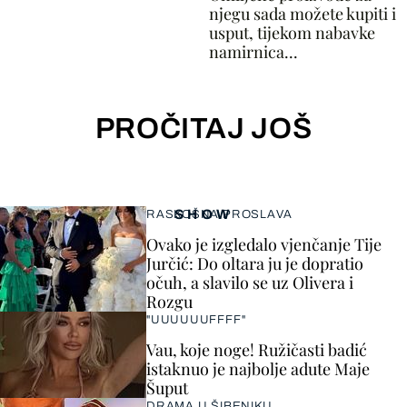
njegu sada možete kupiti i
usput, tijekom nabavke
namirnica...
PROČITAJ JOŠ
SHOW
RASKOŠNA PROSLAVA
Ovako je izgledalo vjenčanje Tije
Jurčić: Do oltara ju je dopratio
očuh, a slavilo se uz Olivera i
Rozgu
"UUUUUUFFFF"
Vau, koje noge! Ružičasti badić
istaknuo je najbolje adute Maje
Šuput
DRAMA U ŠIBENIKU