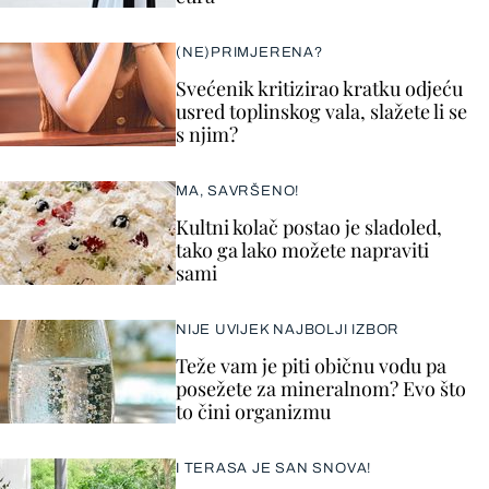
(NE)PRIMJERENA?
Svećenik kritizirao kratku odjeću
usred toplinskog vala, slažete li se
s njim?
MA, SAVRŠENO!
Kultni kolač postao je sladoled,
tako ga lako možete napraviti
sami
NIJE UVIJEK NAJBOLJI IZBOR
Teže vam je piti običnu vodu pa
posežete za mineralnom? Evo što
to čini organizmu
I TERASA JE SAN SNOVA!