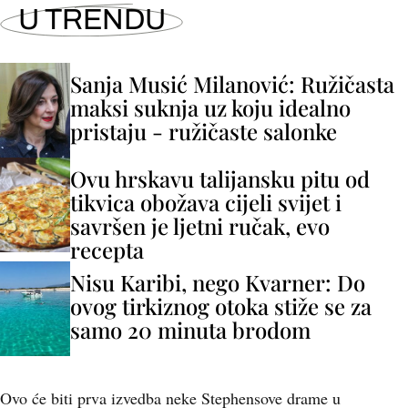
U TRENDU
Sanja Musić Milanović: Ružičasta
maksi suknja uz koju idealno
pristaju - ružičaste salonke
Ovu hrskavu talijansku pitu od
tikvica obožava cijeli svijet i
savršen je ljetni ručak, evo
recepta
Nisu Karibi, nego Kvarner: Do
ovog tirkiznog otoka stiže se za
samo 20 minuta brodom
Ovo će biti prva izvedba neke Stephensove drame u