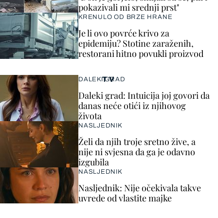
pokazivali mi srednji prst"
KRENULO OD BRZE HRANE
Je li ovo povrće krivo za
epidemiju? Stotine zaraženih,
restorani hitno povukli proizvod
TV
DALEKI GRAD
Daleki grad: Intuicija joj govori da
danas neće otići iz njihovog
života
NASLJEDNIK
Želi da njih troje sretno žive, a
nije ni svjesna da ga je odavno
izgubila
NASLJEDNIK
Nasljednik: Nije očekivala takve
uvrede od vlastite majke