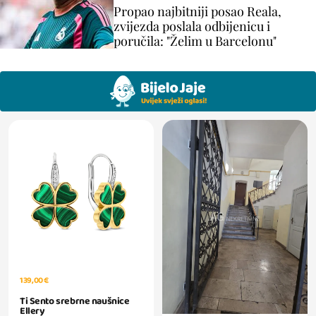
Propao najbitniji posao Reala,
zvijezda poslala odbijenicu i
poručila: "Želim u Barcelonu"
139,00 €
Ti Sento srebrne naušnice
Ellery