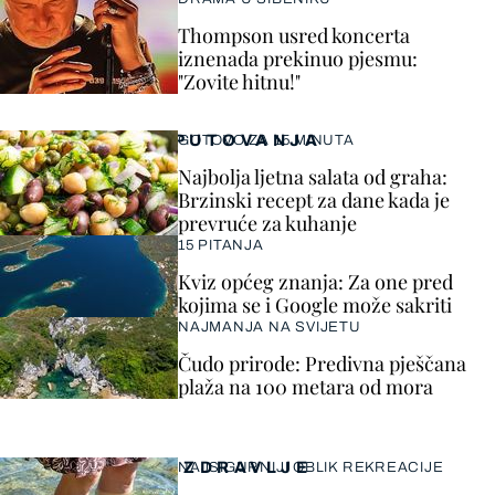
Thompson usred koncerta
iznenada prekinuo pjesmu:
"Zovite hitnu!"
PUTOVANJA
GOTOVO ZA 15 MINUTA
Najbolja ljetna salata od graha:
Brzinski recept za dane kada je
prevruće za kuhanje
15 PITANJA
Kviz općeg znanja: Za one pred
kojima se i Google može sakriti
NAJMANJA NA SVIJETU
Čudo prirode: Predivna pješčana
plaža na 100 metara od mora
ZDRAVLJE
NAJSIGURNIJI OBLIK REKREACIJE