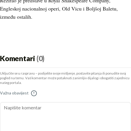
Režirao je predstave u Royal Shakespeare Company,
Engleskoj nacionalnoj operi, Old Vicu i Boljšoj Baletu,
između ostalih.
Komentari
(0)
Uključite se u raspravu – podijelite svoje mišljenje, postavite pitanja ili ponudite svoj
pogled na temu. Vaš komentar može potaknuti zanimljiv dijalog i obogatiti zajednicu
našeg portala.
Važna obavijest
!