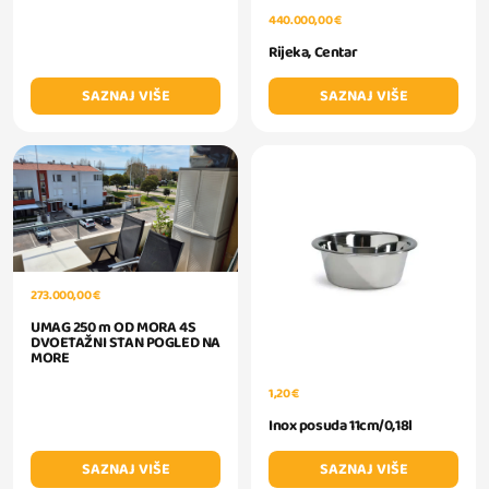
440.000,00 €
Rijeka, Centar
SAZNAJ VIŠE
SAZNAJ VIŠE
273.000,00 €
UMAG 250 m OD MORA 4S
DVOETAŽNI STAN POGLED NA
MORE
1,20 €
Inox posuda 11cm/0,18l
SAZNAJ VIŠE
SAZNAJ VIŠE