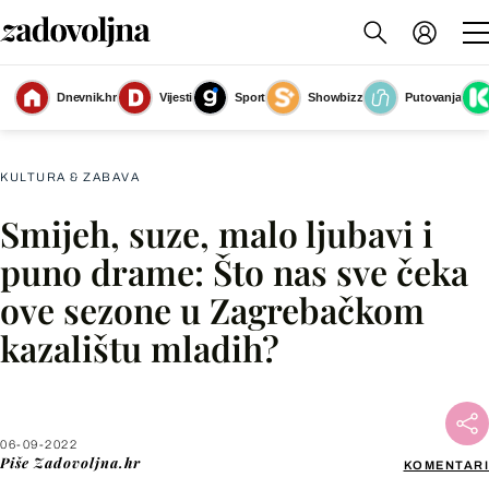
Dnevnik.hr
Vijesti
Sport
Showbizz
Putovanja
Slika nije dostupna
KULTURA & ZABAVA
Smijeh, suze, malo ljubavi i
Facebook
puno drame: Što nas sve čeka
ove sezone u Zagrebačkom
X
kazalištu mladih?
WhatsApp
Viber
06-09-2022
Piše
Zadovoljna.hr
KOMENTARI