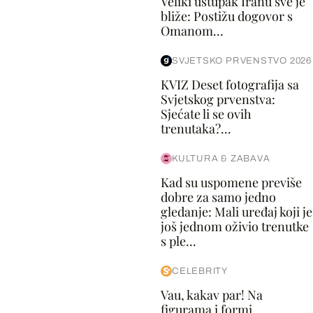
Veliki ustupak Iranu sve je
bliže: Postižu dogovor s
Omanom...
SVJETSKO PRVENSTVO 2026
KVIZ Deset fotografija sa
Svjetskog prvenstva:
Sjećate li se ovih
trenutaka?...
KULTURA & ZABAVA
Kad su uspomene previše
dobre za samo jedno
gledanje: Mali uređaj koji je
još jednom oživio trenutke
s ple...
CELEBRITY
Vau, kakav par! Na
figurama i formi