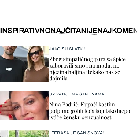
INSPIRATIVNO
NAJČITANIJE
NAJKOMEN
JAKO SU SLATKI!
Zbog simpatičnog para sa špice
zaboravili smo i na modu, no
njezina haljina itekako nas se
dojmila
UŽIVANJE NA STIJENAMA
Nina Badrić: Kupaći kostim
potpuno golih leđa koji tako lijepo
ističe žensku senzualnost
I TERASA JE SAN SNOVA!