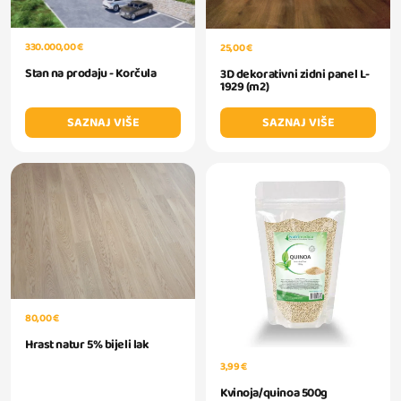
330.000,00 €
25,00 €
Stan na prodaju - Korčula
3D dekorativni zidni panel L-
1929 (m2)
SAZNAJ VIŠE
SAZNAJ VIŠE
80,00 €
Hrast natur 5% bijeli lak
3,99 €
Kvinoja/quinoa 500g