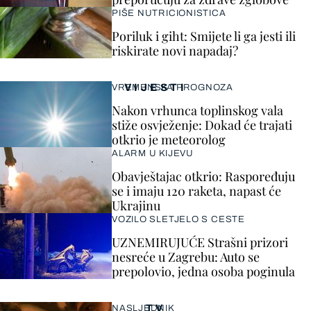
PIŠE NUTRICIONISTICA
Poriluk i giht: Smijete li ga jesti ili
riskirate novi napadaj?
VIJESTI
VREMENSKA PROGNOZA
Nakon vrhunca toplinskog vala
stiže osvježenje: Dokad će trajati
otkrio je meteorolog
ALARM U KIJEVU
Obavještajac otkrio: Raspoređuju
se i imaju 120 raketa, napast će
Ukrajinu
VOZILO SLETJELO S CESTE
UZNEMIRUJUĆE Strašni prizori
nesreće u Zagrebu: Auto se
prepolovio, jedna osoba poginula
TV
NASLJEDNIK