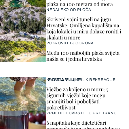
plaža na 100 metara od mora
NEDALEKO OD PLOČA
Skriveni vojni tuneli na jugu
Hrvatske: Omiljena kupališta na
koja lokalci u miru dolaze roniti i
skakati u more
POKROVITELJ CORONA
Među 100 najboljih plaža svijeta
našla se i jedna hrvatska
ZDRAVLJE
NAJSIGURNIJI OBLIK REKREACIJE
Vježbe za koljeno u moru: 5
sigurnih vježbi koje mogu
smanjiti bol i poboljšati
pokretljivost
VRIJEDI IH UVRSTITI U PREHRANU
6 napitaka koje dijetetičari
preporučuju za zdrave zglobove