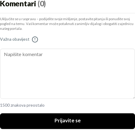
Komentari
(0)
Uključite se u raspravu – podijelite svoje mišljenje, postavite pitanja ili ponudite svoj
pogled na temu. Vaš komentar može potaknuti zanimljiv dijalog i obogatiti zajednicu
našeg portala.
Važna obavijest
!
1500 znakova preostalo
Prijavite se