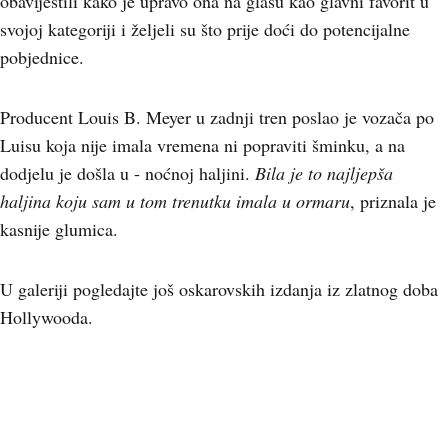
obavijestili kako je upravo ona na glasu kao glavni favorit u
svojoj kategoriji i željeli su što prije doći do potencijalne
pobjednice.
Producent Louis B. Meyer u zadnji tren poslao je vozača po
Luisu koja nije imala vremena ni popraviti šminku, a na
dodjelu je došla u - noćnoj haljini.
Bila je to najljepša
haljina koju sam u tom trenutku imala u ormaru
, priznala je
kasnije glumica.
U galeriji pogledajte još oskarovskih izdanja iz zlatnog doba
Hollywooda.