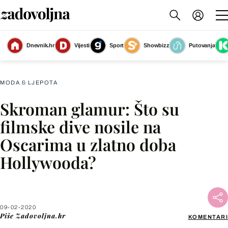
Dnevnik.hr
Vijesti
Sport
Showbizz
Putovanja
Slika nije dostupna
MODA & LJEPOTA
Skroman glamur: Što su
Facebook
filmske dive nosile na
Oscarima u zlatno doba
X
Hollywooda?
WhatsApp
Viber
09-02-2020
Piše
Zadovoljna.hr
KOMENTARI