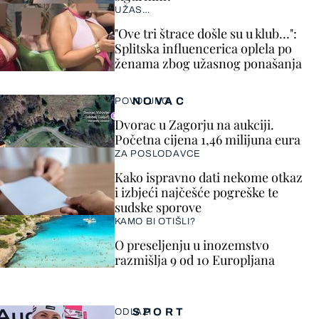
UŽAS…
"Ove tri štrace došle su u klub…":
Splitska influencerica oplela po
ženama zbog užasnog ponašanja
NOVAC
POVOLJNO
Dvorac u Zagorju na aukciji.
Početna cijena 1,46 milijuna eura
ZA POSLODAVCE
Kako ispravno dati nekome otkaz
i izbjeći najčešće pogreške te
sudske sporove
KAMO BI OTIŠLI?
O preseljenju u inozemstvo
razmišlja 9 od 10 Europljana
SPORT
ODLAZI