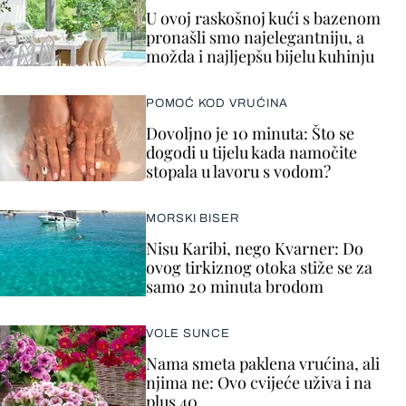
U ovoj raskošnoj kući s bazenom
pronašli smo najelegantniju, a
možda i najljepšu bijelu kuhinju
POMOĆ KOD VRUĆINA
Dovoljno je 10 minuta: Što se
dogodi u tijelu kada namočite
stopala u lavoru s vodom?
MORSKI BISER
Nisu Karibi, nego Kvarner: Do
ovog tirkiznog otoka stiže se za
samo 20 minuta brodom
VOLE SUNCE
Nama smeta paklena vrućina, ali
njima ne: Ovo cvijeće uživa i na
plus 40