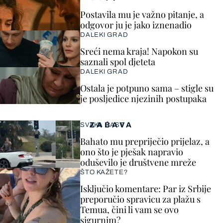
Postavila mu je važno pitanje, a
odgovor ju je jako iznenadio
DALEKI GRAD
Sreći nema kraja! Napokon su
saznali spol djeteta
DALEKI GRAD
Ostala je potpuno sama – stigle su
je posljedice njezinih postupaka
ZABAVA
SVAKA ČAST
Bahato mu prepriječio prijelaz, a
ono što je pješak napravio
oduševilo je društvene mreže
ŠTO KAŽETE?
Isključio komentare: Par iz Srbije
preporučio spravicu za plažu s
Temua, čini li vam se ovo
sigurnim?