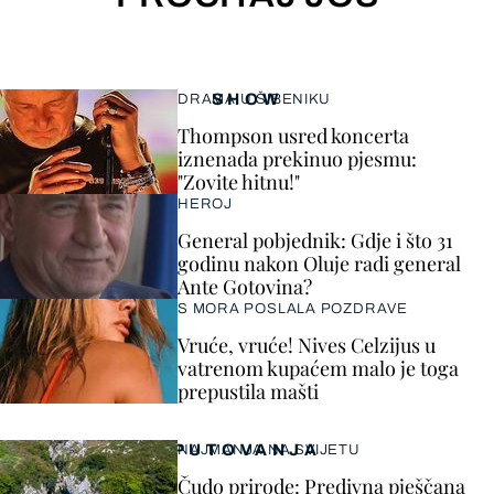
SHOW
DRAMA U ŠIBENIKU
Thompson usred koncerta
iznenada prekinuo pjesmu:
"Zovite hitnu!"
HEROJ
General pobjednik: Gdje i što 31
godinu nakon Oluje radi general
Ante Gotovina?
S MORA POSLALA POZDRAVE
Vruće, vruće! Nives Celzijus u
vatrenom kupaćem malo je toga
prepustila mašti
PUTOVANJA
NAJMANJA NA SVIJETU
Čudo prirode: Predivna pješčana