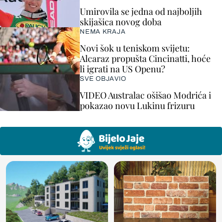
Umirovila se jedna od najboljih
skijašica novog doba
NEMA KRAJA
Novi šok u teniskom svijetu:
Alcaraz propušta Cincinatti, hoće
li igrati na US Openu?
SVE OBJAVIO
VIDEO Australac ošišao Modrića i
pokazao novu Lukinu frizuru