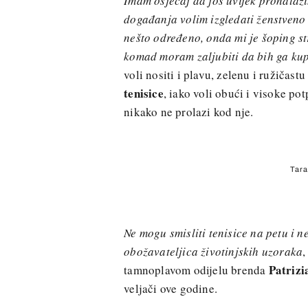
Imam osjećaj da još uvijek pronalazi
događanja volim izgledati ženstveno i
nešto određeno, onda mi je šoping st
komad moram zaljubiti da bih ga kup
voli nositi i plavu, zelenu i ružičast
tenisice
, iako voli obući i visoke po
nikako ne prolazi kod nje.
Tara
Ne mogu smisliti tenisice na petu i 
obožavateljica životinjskih uzoraka
,
Patrizi
tamnoplavom odijelu brenda
veljači ove godine.