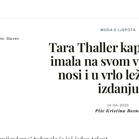
MODA & LJEPOTA
to: Slaven
Tara Thaller kap
imala na svom v
nosi i u vrlo 
Facebook
izdanju
X
14-04-2023
Piše
Kristina Bosn
WhatsApp
Viber
zvijezdama" pokazala je još jedan talent.