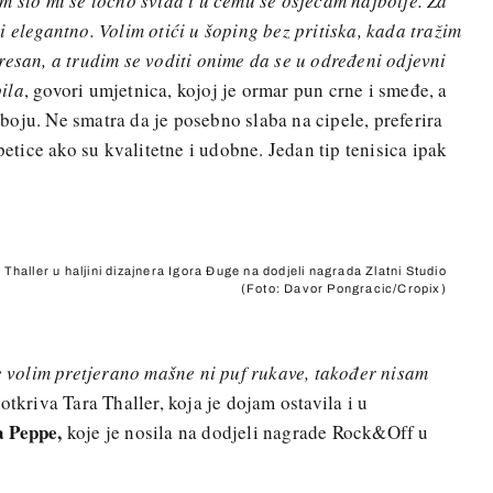
m što mi se točno sviđa i u čemu se osjećam najbolje. Za
 elegantno. Volim otići u šoping bez pritiska, kada tražim
resan, a trudim se voditi onime da se u određeni odjevni
ila
, govori umjetnica, kojoj je ormar pun crne i smeđe, a
u boju. Ne smatra da je posebno slaba na cipele, preferira
tpetice ako su kvalitetne i udobne. Jedan tip tenisica ipak
 Thaller u haljini dizajnera Igora Đuge na dodjeli nagrada Zlatni Studio
(Foto: Davor Pongracic/Cropix)
ne volim pretjerano mašne ni puf rukave, također nisam
 otkriva Tara Thaller, koja je dojam ostavila i u
a Peppe,
koje je nosila na dodjeli nagrade Rock&Off u