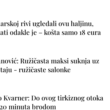
rskoj rivi ugledali ovu haljinu,
ti odakle je – košta samo 18 eura
nović: Ružičasta maksi suknja uz
taju - ružičaste salonke
o Kvarner: Do ovog tirkiznog otoka
o 20 minuta brodom