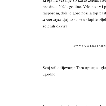
kroja
na vezanje sivkasto zelenkaste 
prosinca 2021. godine. Vrlo nosiv i p
rasporom, dok je gore nosila top pas
street style
sjajno su se uklopile bij
zelenih okvira.
Street style Tare Thalle
Svoj stil odijevanja Tara opisuje ugl
ugodno.