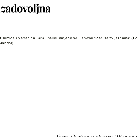
Glumica i pjevačica Tara Thaller natječe se u showu 'Ples sa zvijezdama'
(Fo
Janđel)
Tara Thaller u showu "Ples sa 