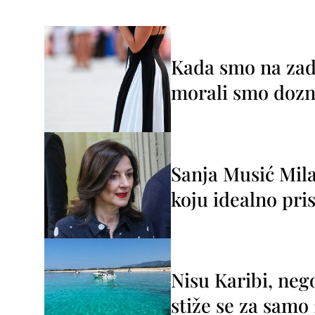
Kada smo na zada
morali smo dozna
Sanja Musić Mila
koju idealno pris
Nisu Karibi, neg
stiže se za sam