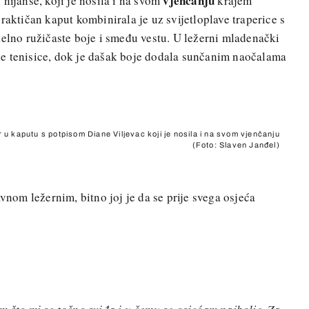
vjenčanju
nijanse, koji je nosila i na svom
krajem
raktičan kaput kombinirala je uz svijetloplave traperice s
telno ružičaste boje i smeđu vestu. U ležerni mladenački
ele tenisice, dok je dašak boje dodala sunčanim naočalama
r u kaputu s potpisom Diane Viljevac koji je nosila i na svom vjenčanju
(Foto: Slaven Janđel)
avnom ležernim, bitno joj je da se prije svega osjeća