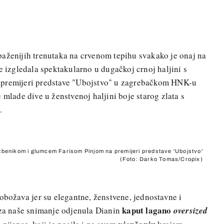
paženijih trenutaka na crvenom tepihu svakako je onaj na
e izgledala spektakularno u dugačkoj crnoj haljini s
 premijeri predstave "Ubojstvo" u zagrebačkom HNK-u
 mlade dive u ženstvenoj haljini boje starog zlata s
c
.
zbenikom i glumcem Farisom Pinjom na premijeri predstave 'Ubojstvo'
(Foto: Darko Tomas/Cropix)
 obožava jer su elegantne, ženstvene, jednostavne i
kaput lagano
 za naše snimanje odjenula Dianin
oversized