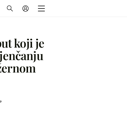
ut koji je
jenčanju
ležernom
o