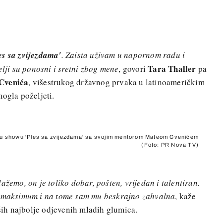
es sa zvijezdama'
. Zaista uživam u napornom radu i
Tara Thaller
elji su ponosni i sretni zbog mene
, govori
pa
Cvenića
, višestrukog državnog prvaka u latinoameričkim
mogla poželjeti.
e u showu 'Ples sa zvijezdama' sa svojim mentorom Mateom Cvenićem
(Foto: PR Nova TV)
ažemo, on je toliko dobar, pošten, vrijedan i talentiran.
ne maksimum i na tome sam mu beskrajno zahvalna
, kaže
aših najbolje odjevenih mladih glumica.