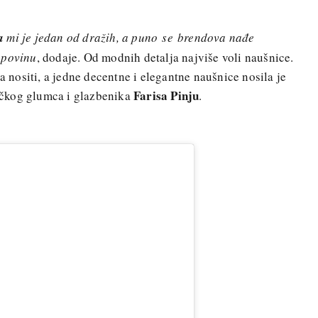
a
mi je jedan od dražih, a puno
se
brendova nađe
upovinu
, dodaje. Od modnih detalja najviše voli naušnice.
la nositi, a jedne decentne i elegantne naušnice nosila je
Farisa Pinju
čkog glumca i glazbenika
.