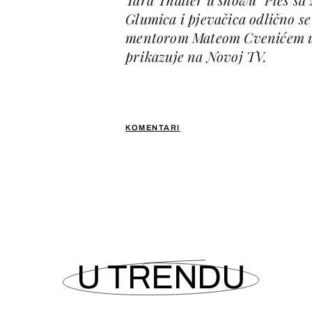
Glumica i pjevačica odlično se
mentorom Mateom Cvenićem usp
prikazuje na Novoj TV.
KOMENTARI
U TRENDU