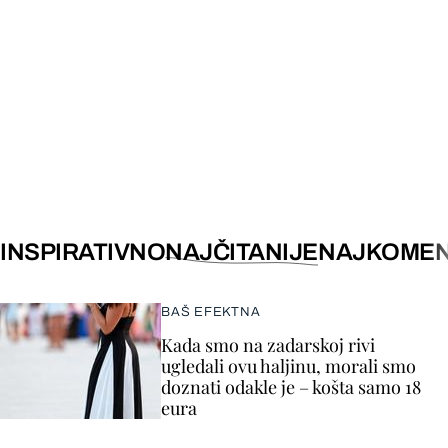
INSPIRATIVNO
NAJČITANIJE
NAJKOMEN
BAŠ EFEKTNA
Kada smo na zadarskoj rivi
ugledali ovu haljinu, morali smo
doznati odakle je – košta samo 18
eura