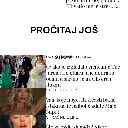
poslu na hitnoj pomoći:
"Uhvatio me je stres..."...
PROČITAJ JOŠ
SHOW
RASKOŠNA PROSLAVA
Ovako je izgledalo vjenčanje Tije
Jurčić: Do oltara ju je dopratio
očuh, a slavilo se uz Olivera i
Rozgu
"UUUUUUFFFF"
Vau, koje noge! Ružičasti badić
istaknuo je najbolje adute Maje
Šuput
STRAŠNE SLIKE
Što se ovdje događa? Nikad