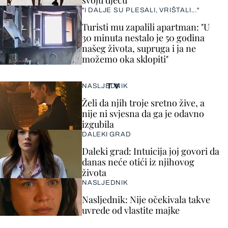
svoju djecu"
"I DALJE SU PLESALI, VRIŠTALI..."
Turisti mu zapalili apartman: "U
30 minuta nestalo je 50 godina
našeg života, supruga i ja ne
možemo oka sklopiti"
TV
NASLJEDNIK
Želi da njih troje sretno žive, a
nije ni svjesna da ga je odavno
izgubila
DALEKI GRAD
Daleki grad: Intuicija joj govori da
danas neće otići iz njihovog
života
NASLJEDNIK
Nasljednik: Nije očekivala takve
uvrede od vlastite majke