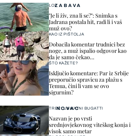
ZABAVA
LOL
"Je li živ, zna li se?": Snimka s
Jadrana postala hit, radi li i vaš
muž ovo?
KAO IZ PIŠTOLJA
Dobacila komentar trudnici bez
noge, a muž ispalio odgovor kao
da je samo čekao…
ŠTO KAŽETE?
Isključio komentare: Par iz Srbije
preporučio spravicu za plažu s
Temua, čini li vam se ovo
sigurnim?
NOVAC
TREĆI UNIKATNI BUGATTI
Nazvan je po vrsti
srednjovjekovnog viteškog konja i
visok samo metar