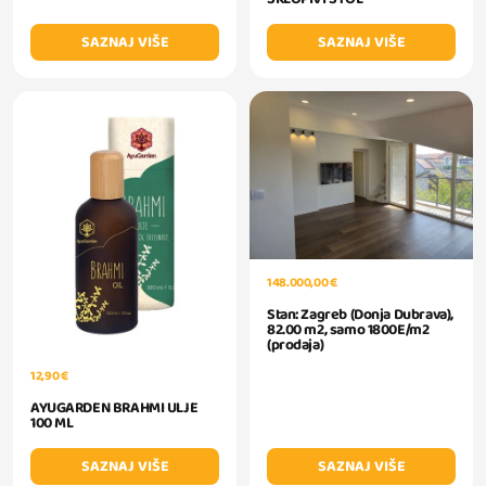
SAZNAJ VIŠE
SAZNAJ VIŠE
148.000,00 €
Stan: Zagreb (Donja Dubrava),
82.00 m2, samo 1800E/m2
(prodaja)
12,90 €
AYUGARDEN BRAHMI ULJE
100 ML
SAZNAJ VIŠE
SAZNAJ VIŠE