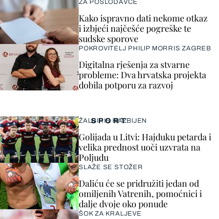
ZA POSLODAVCE
Kako ispravno dati nekome otkaz
i izbjeći najčešće pogreške te
sudske sporove
POKROVITELJ PHILIP MORRIS ZAGREB
Digitalna rješenja za stvarne
probleme: Dva hrvatska projekta
dobila potporu za razvoj
SPORT
ŽALGIRIS RAZBIJEN
Golijada u Litvi: Hajduku petarda i
velika prednost uoči uzvrata na
Poljudu
SLAŽE SE STOŽER
Daliću će se pridružiti jedan od
omiljenih Vatrenih, pomoćnici i
dalje dvoje oko ponude
ŠOK ZA KRALJEVE