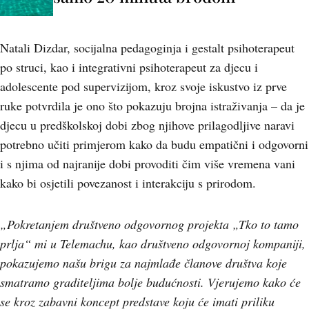
Natali Dizdar, socijalna pedagoginja i gestalt psihoterapeut
po struci, kao i integrativni psihoterapeut za djecu i
adolescente pod supervizijom, kroz svoje iskustvo iz prve
ruke potvrdila je ono što pokazuju brojna istraživanja – da je
djecu u predškolskoj dobi zbog njihove prilagodljive naravi
potrebno učiti primjerom kako da budu empatični i odgovorni
i s njima od najranije dobi provoditi čim više vremena vani
kako bi osjetili povezanost i interakciju s prirodom.
„Pokretanjem društveno odgovornog projekta „Tko to tamo
prlja“ mi u Telemachu, kao društveno odgovornoj kompaniji,
pokazujemo našu brigu za najmlađe članove društva koje
smatramo graditeljima bolje budućnosti. Vjerujemo kako će
se kroz zabavni koncept predstave koju će imati priliku