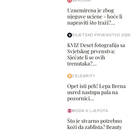
SERIJSKI
Uznemirena je zbog
njegove ucjene - hoće li
napraviti što traži?...
SVJETSKO PRVENSTVO 2026
KVIZ Deset fotografija sa
Svjetskog prvenstva:
Sjećate li se ovih
trenutaka?...
CELEBRITY
Opet isti peh! Lepa Brena
usred nastupa pala na
pozornici...
MODA & LJEPOTA
Što je stvarno potrebno
koži da zablista? Beauty