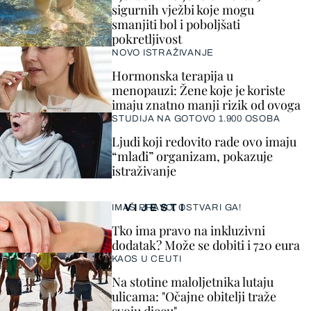
sigurnih vježbi koje mogu
smanjiti bol i poboljšati
pokretljivost
NOVO ISTRAŽIVANJE
Hormonska terapija u
menopauzi: Žene koje je koriste
imaju znatno manji rizik od ovoga
STUDIJA NA GOTOVO 1.900 OSOBA
Ljudi koji redovito rade ovo imaju
“mlađi” organizam, pokazuje
istraživanje
VIJESTI
IMAŠ PRAVO, OSTVARI GA!
Tko ima pravo na inkluzivni
dodatak? Može se dobiti i 720 eura
KAOS U CEUTI
Na stotine maloljetnika lutaju
ulicama: "Očajne obitelji traže