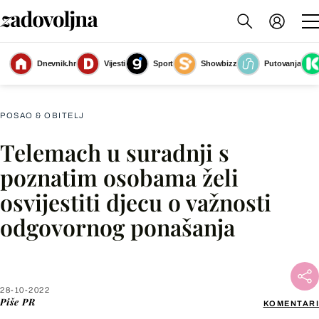
Ida Prester, Natali Dizdar, Ana Zibar, Domagoj Jakopović Ribafish
(Foto:
Dnevnik.hr
Vijesti
Sport
Showbizz
Putovanja
PR)
POSAO & OBITELJ
Telemach u suradnji s
Facebook
poznatim osobama želi
osvijestiti djecu o važnosti
X
odgovornog ponašanja
WhatsApp
Viber
28-10-2022
Piše
PR
KOMENTARI