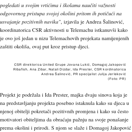
pogledati u svojim vrtićima i školama naučiti važnosti
odgovornog pristupa svojoj okolini pritom ih potičući na
usvajanje pozitivnih navika"
, izjavila je Andrea Šalinović,
koordinatorica CSR aktivnosti u Telemachu istkanuvši kako
je ovo još jedan u nizu Telemachovih projekata namijenjenih
zaštiti okoliša, ovaj put kroz pristup djeci.
CSR direktorica United Grupe Jovana Lukić, Domagoj Jakopović
Ribafish, Ana Zibar, Natali Dizdar, Ida Prester, CSR kordinatorica
Andrea Šalinović, PR specijalist Julija Jerleković
(Foto: PR)
Projekt je podržala i Ida Prester, majka dvaju sinova koja je
na predstavljanju projekta posebno istaknula kako su djeca u
njenoj obitelji pokretači pozitivnih promjena i kako su često
motivatori obiteljima da obraćaju pažnju na svoje ponašanje
prema okolini i prirodi. S njom se slaže i Domagoj Jakopović