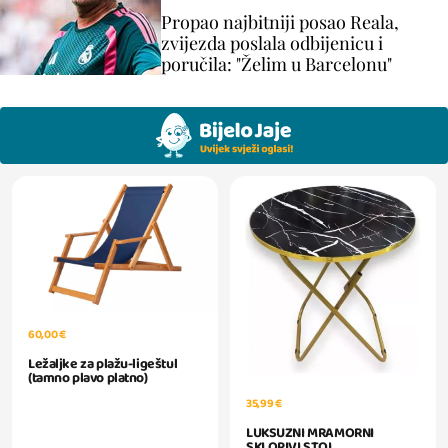
Propao najbitniji posao Reala,
zvijezda poslala odbijenicu i
poručila: "Želim u Barcelonu"
60,00 €
Ležaljke za plažu-ligeštul
(tamno plavo platno)
35,99 €
LUKSUZNI MRAMORNI
SKLOPIVI STOL