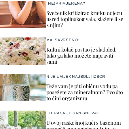
(NE)PRIMJERENA?
Svećenik kritizirao kratku odjeću
usred toplinskog vala, slažete li se
s njim?
MA, SAVRŠENO!
Kultni kolač postao je sladoled,
tako ga lako možete napraviti
sami
NIJE UVIJEK NAJBOLJI IZBOR
Teže vam je piti običnu vodu pa
posežete za mineralnom? Evo što
to čini organizmu
I TERASA JE SAN SNOVA!
U ovoj raskošnoj kući s bazenom
pronašli smo najelegantniju, a