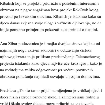
Ribafish koji se projektu pridružio s posebnim interesom s
obzirom na njegov angažman kroz projekt RokOtok kojeg
provodi po hrvatskim otocima. Ribafish je istaknuo kako su
djeca danas svjesna svoje uloge i važnosti djelovanja, no da
im je potrebno primjerom pokazati kako brinuti o okolini.
Ana Zibar poduzetnica je i majka dvojice sinova koji su od
najmanjih nogu aktivni sudionici u održavanju čistoće
njihovog kvarta te je prilikom predstavljanja Telemachovog
projekta istaknula kako djeca najviše uče kroz igru i kako je
na roditeljima velika odgovornost jer većinu pozitivnih
obrazaca ponašanja najmlađi usvajaju u svojim domovima.
Predstava „Tko to tamo prlja“ namijenjena je vrtićkoj djeci i
djeci nižih razreda osnovne škole, a zainteresirani roditelji
vrtić i školu svojeg djeteta mogu prijaviti za gostovanje