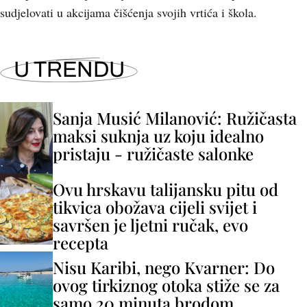
sudjelovati u akcijama čišćenja svojih vrtića i škola.
U TRENDU
Sanja Musić Milanović: Ružičasta
maksi suknja uz koju idealno
pristaju - ružičaste salonke
Ovu hrskavu talijansku pitu od
tikvica obožava cijeli svijet i
savršen je ljetni ručak, evo
recepta
Nisu Karibi, nego Kvarner: Do
ovog tirkiznog otoka stiže se za
samo 20 minuta brodom