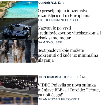
NOVAC
KAMO BI OTIŠLI?
O preseljenju u inozemstvo
razmišlja 9 od 10 Europljana
TREĆI UNIKATNI BUGATTI
Nazvan je po vrsti
srednjovjekovnog viteškog konja i
visok samo metar
SAM SVOJ ŠEF
Šest poslova koje možete
pokrenuti od kuće uz minimalna
ulaganja
SPORT
CIPELARILI GA DOK JE LEŽAO
VIDEO Pojavila se nova snimka
tučnjave BBB-a i Torcide: "Je*ote,
pa ubit će ga!"
DRAMATIČAN PREOKRET