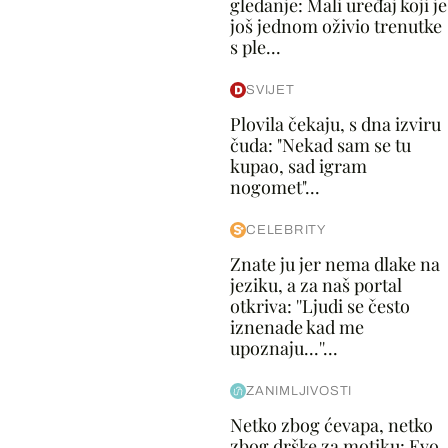
gledanje: Mali uređaj koji je
još jednom oživio trenutke
s ple...
SVIJET
Plovila čekaju, s dna izviru
čuda: "Nekad sam se tu
kupao, sad igram
nogomet"...
CELEBRITY
Znate ju jer nema dlake na
jeziku, a za naš portal
otkriva: ''Ljudi se često
iznenade kad me
upoznaju...''...
ZANIMLJIVOSTI
Netko zbog ćevapa, netko
zbog drške za motiku: Evo