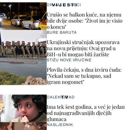
VIJESTI
DRAMA U RIJECI
Urušio se balkon kuće, na njemu
bile dvije osobe: "Život im je visio
o koncu"
BURE BARUTA
Ukrajinski stručnjak upozorava
na novu prijetnju: Ovaj grad u
BiH-u bi mogao biti žarište
STIŽU NOVE VRUĆINE
Plovila čekaju, s dna izviru čuda:
"Nekad sam se tu kupao, sad
igram nogomet"
TV
DALEKI GRAD
Ima tek šest godina, a već je jedan
od najnagrađivanijih dječjih
glumaca
NASLJEDNIK