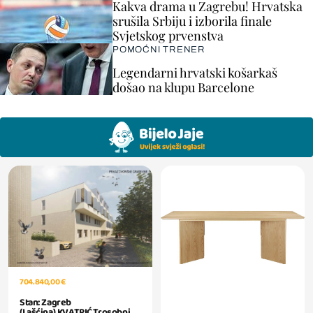
Kakva drama u Zagrebu! Hrvatska
srušila Srbiju i izborila finale
Svjetskog prvenstva
POMOĆNI TRENER
Legendarni hrvatski košarkaš
došao na klupu Barcelone
704.840,00 €
Stan: Zagreb
(Lašćina),KVATRIĆ,Trosobni