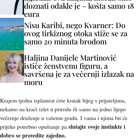
doznati odakle je – košta samo 18
eura
Nisu Karibi, nego Kvarner: Do
ovog tirkiznog otoka stiže se za
samo 20 minuta brodom
Haljina Danijele Martinović
ističe ženstvenu figuru, a
savršena je za večernji izlazak na
moru
Krajem tjedna isplanirat ćete kratak bijeg s prijateljima,
nekamo na kraći izlet u prirodu ili samo na jedno lijepo
večernje druženje u vašemu gradu. I vama i njima bit će
slušajte svoje instinkte i
prijeko potrebno opuštanje pa
dobro se provedite zajedno.