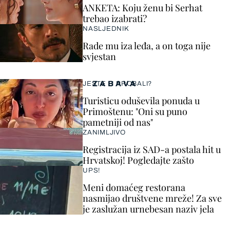
ANKETA: Koju ženu bi Serhat
trebao izabrati?
NASLJEDNIK
Rade mu iza leđa, a on toga nije
svjestan
ZABAVA
JESTE LI PROBALI?
Turisticu oduševila ponuda u
Primoštenu: "Oni su puno
pametniji od nas"
ZANIMLJIVO
Registracija iz SAD-a postala hit u
Hrvatskoj! Pogledajte zašto
UPS!
Meni domaćeg restorana
nasmijao društvene mreže! Za sve
je zaslužan urnebesan naziv jela