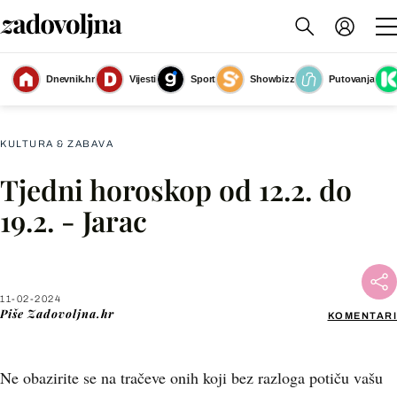
Dnevnik.hr
Vijesti
Sport
Showbizz
Putovanja
Tjedni horoskop za veljaču
(Foto: Zadovoljna.hr)
KULTURA & ZABAVA
Tjedni horoskop od 12.2. do
Facebook
19.2. - Jarac
X
11-02-2024
WhatsApp
Piše
Zadovoljna.hr
KOMENTARI
Viber
Ne obazirite se na tračeve onih koji bez razloga potiču vašu