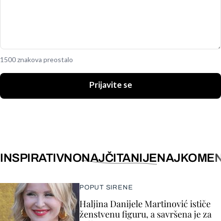
1500 znakova preostalo
Prijavite se
INSPIRATIVNO
NAJČITANIJE
NAJKOMEN
POPUT SIRENE
Haljina Danijele Martinović ističe
ženstvenu figuru, a savršena je za