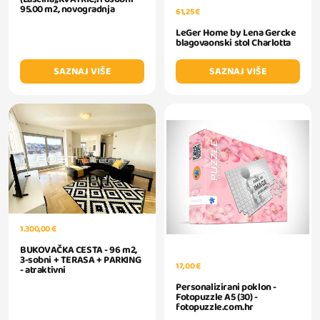
95.00 m2, novogradnja
61,25 €
LeGer Home by Lena Gercke
blagovaonski stol Charlotta
SAZNAJ VIŠE
SAZNAJ VIŠE
1.300,00 €
BUKOVAČKA CESTA - 96 m2,
3-sobni + TERASA + PARKING
17,00 €
- atraktivni
Personalizirani poklon -
Fotopuzzle A5 (30) -
fotopuzzle.com.hr