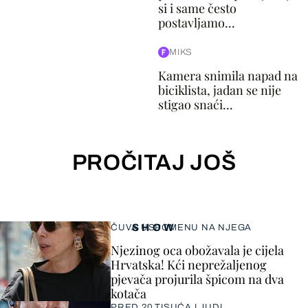
si i same često
postavljamo...
MIKS
Kamera snimila napad na
biciklista, jadan se nije
stigao snaći...
PROČITAJ JOŠ
SHOW
ČUVA USPOMENU NA NJEGA
Njezinog oca obožavala je cijela
Hrvatska! Kći neprežaljenog
pjevača projurila špicom na dva
kotača
PRED 20 TISUĆA LJUDI