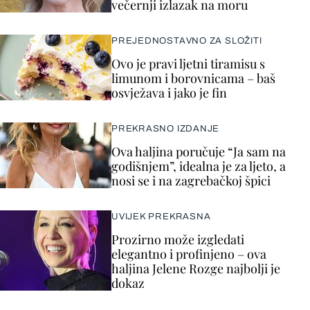
večernji izlazak na moru
PREJEDNOSTAVNO ZA SLOŽITI
Ovo je pravi ljetni tiramisu s
limunom i borovnicama – baš
osvježava i jako je fin
PREKRASNO IZDANJE
Ova haljina poručuje “Ja sam na
godišnjem”, idealna je za ljeto, a
nosi se i na zagrebačkoj špici
UVIJEK PREKRASNA
Prozirno može izgledati
elegantno i profinjeno – ova
haljina Jelene Rozge najbolji je
dokaz