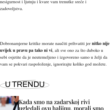
nesigurnost i ljutnju i kvare vam trenutke sreće i
zadovoljstva.
nitko nije
Dobronamjerne kritike morate naučiti prihvatiti jer
uvijek u pravu pa tako ni vi
, ali sve ono za što duboko u
sebi osjetite da je neutemeljeno i izgovoreno samo u želji da
vam se pokvari raspoloženje, ignorirajte koliko god možete.
U TRENDU
Kada smo na zadarskoj rivi
ugledali ovu haljinu, morali smo