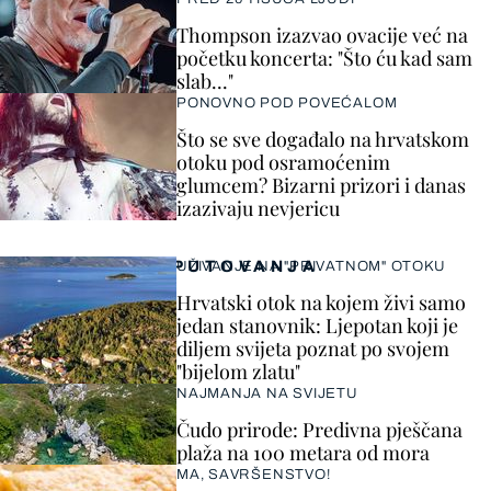
Thompson izazvao ovacije već na
početku koncerta: "Što ću kad sam
slab..."
PONOVNO POD POVEĆALOM
Što se sve događalo na hrvatskom
otoku pod osramoćenim
glumcem? Bizarni prizori i danas
izazivaju nevjericu
PUTOVANJA
UŽIVANJE NA "PRIVATNOM" OTOKU
Hrvatski otok na kojem živi samo
jedan stanovnik: Ljepotan koji je
diljem svijeta poznat po svojem
"bijelom zlatu"
NAJMANJA NA SVIJETU
Čudo prirode: Predivna pješčana
plaža na 100 metara od mora
MA, SAVRŠENSTVO!