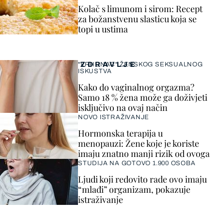
Kolač s limunom i sirom: Recept
za božanstvenu slasticu koja se
topi u ustima
ZDRAVLJE
"VRHUNAC" ŽENSKOG SEKSUALNOG
ISKUSTVA
Kako do vaginalnog orgazma?
Samo 18 % žena može ga doživjeti
isključivo na ovaj način
NOVO ISTRAŽIVANJE
Hormonska terapija u
menopauzi: Žene koje je koriste
imaju znatno manji rizik od ovoga
STUDIJA NA GOTOVO 1.900 OSOBA
Ljudi koji redovito rade ovo imaju
“mlađi” organizam, pokazuje
istraživanje