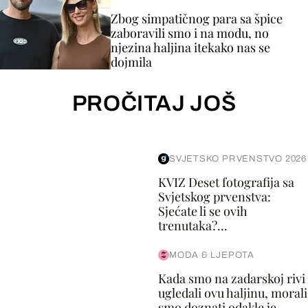
Zbog simpatičnog para sa špice
zaboravili smo i na modu, no
njezina haljina itekako nas se
dojmila
PROČITAJ JOŠ
SVJETSKO PRVENSTVO 2026
KVIZ Deset fotografija sa
Svjetskog prvenstva:
Sjećate li se ovih
trenutaka?...
MODA & LJEPOTA
Kada smo na zadarskoj rivi
ugledali ovu haljinu, morali
smo doznati odakle je –