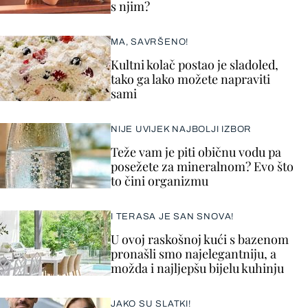
s njim?
MA, SAVRŠENO!
Kultni kolač postao je sladoled,
tako ga lako možete napraviti
sami
NIJE UVIJEK NAJBOLJI IZBOR
Teže vam je piti običnu vodu pa
posežete za mineralnom? Evo što
to čini organizmu
I TERASA JE SAN SNOVA!
U ovoj raskošnoj kući s bazenom
pronašli smo najelegantniju, a
možda i najljepšu bijelu kuhinju
JAKO SU SLATKI!