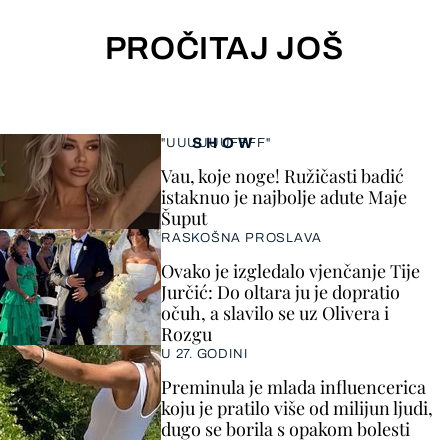
PROČITAJ JOŠ
SHOW
"UUUUUUFFFF"
Vau, koje noge! Ružičasti badić
istaknuo je najbolje adute Maje
Šuput
RASKOŠNA PROSLAVA
Ovako je izgledalo vjenčanje Tije
Jurčić: Do oltara ju je dopratio
očuh, a slavilo se uz Olivera i
Rozgu
U 27. GODINI
Preminula je mlada influencerica
koju je pratilo više od milijun ljudi,
dugo se borila s opakom bolesti