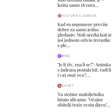
košta samo 18 eura...
KULTURA & ZABAVA
Kad su uspomene previše
dobre za samo jedno
gledanje: Mali uređaj koji je
još jednom oživio trenutke
s ple...
MIKS
"Je li živ, zna li se?": Snimka
s Jadrana postala hit, radi li
i vaš muž ovo?...
SVIJET
Na stotine maloljetnika
lutaju ulicama: "Očajne
obitelji traže svoju djecu"...