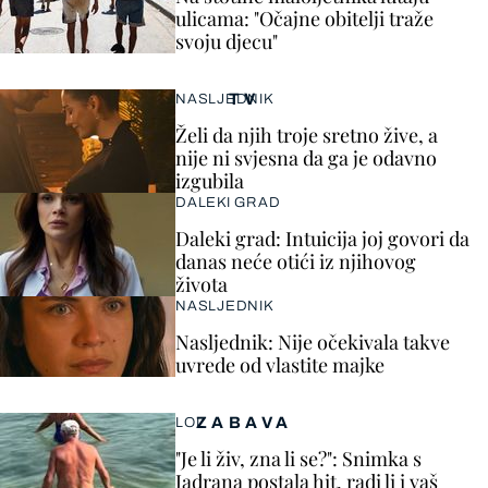
ulicama: "Očajne obitelji traže
svoju djecu"
TV
NASLJEDNIK
Želi da njih troje sretno žive, a
nije ni svjesna da ga je odavno
izgubila
DALEKI GRAD
Daleki grad: Intuicija joj govori da
danas neće otići iz njihovog
života
NASLJEDNIK
Nasljednik: Nije očekivala takve
uvrede od vlastite majke
ZABAVA
LOL
"Je li živ, zna li se?": Snimka s
Jadrana postala hit, radi li i vaš