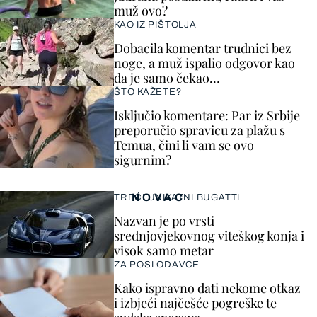
muž ovo?
KAO IZ PIŠTOLJA
Dobacila komentar trudnici bez
noge, a muž ispalio odgovor kao
da je samo čekao…
ŠTO KAŽETE?
Isključio komentare: Par iz Srbije
preporučio spravicu za plažu s
Temua, čini li vam se ovo
sigurnim?
NOVAC
TREĆI UNIKATNI BUGATTI
Nazvan je po vrsti
srednjovjekovnog viteškog konja i
visok samo metar
ZA POSLODAVCE
Kako ispravno dati nekome otkaz
i izbjeći najčešće pogreške te