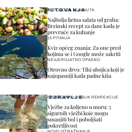
PUTOVANJA
GOTOVO ZA 15 MINUTA
Najbolja ljetna salata od graha:
Brzinski recept za dane kada je
prevruće za kuhanje
15 PITANJA
Kviz općeg znanja: Za one pred
kojima se i Google može sakriti
NEVJEROJATNO OPASNO
Otrovno drvo: Tihi ubojica koji je
najopasniji kada padne kiša
ZDRAVLJE
NAJSIGURNIJI OBLIK REKREACIJE
Vježbe za koljeno u moru: 5
sigurnih vježbi koje mogu
smanjiti bol i poboljšati
pokretljivost
NOVO ISTRAŽIVANJE