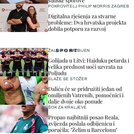
sudske sporove
POKROVITELJ PHILIP MORRIS ZAGREB
Digitalna rješenja za stvarne
probleme: Dva hrvatska projekta
dobila potporu za razvoj
SPORT
ŽALGIRIS RAZBIJEN
Golijada u Litvi: Hajduku petarda i
velika prednost uoči uzvrata na
Poljudu
SLAŽE SE STOŽER
Daliću će se pridružiti jedan od
omiljenih Vatrenih, pomoćnici i
dalje dvoje oko ponude
ŠOK ZA KRALJEVE
Propao najbitniji posao Reala,
zvijezda poslala odbijenicu i
poručila: "Želim u Barcelonu"