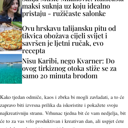
maksi suknja uz koju idealno
pristaju - ružičaste salonke
Ovu hrskavu talijansku pitu od
tikvica obožava cijeli svijet i
savršen je ljetni ručak, evo
recepta
Nisu Karibi, nego Kvarner: Do
ovog tirkiznog otoka stiže se za
samo 20 minuta brodom
Kako tjedan odmiče, kaos i zbrka bi mogli zavladati, a to će
zapravo biti izvrsna prilika da iskoristite i pokažete svoju
najkreativniju stranu. Vrhunac tjedna bit će vam nedjelja, bit
će to za vas vrlo produktivan i kreativan dan, ali uspjet ćete