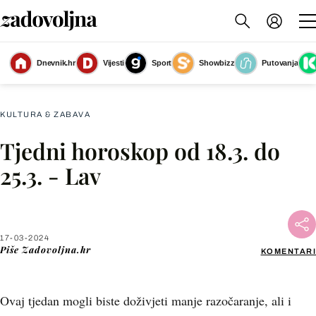
Dnevnik.hr
Vijesti
Sport
Showbizz
Putovanja
Tjedni horoskop za ožujak 2024 - 8
(Foto: Zadovoljna.hr)
KULTURA & ZABAVA
Tjedni horoskop od 18.3. do
Facebook
25.3. - Lav
X
17-03-2024
WhatsApp
Piše
Zadovoljna.hr
KOMENTARI
Viber
Ovaj tjedan mogli biste doživjeti manje razočaranje, ali i