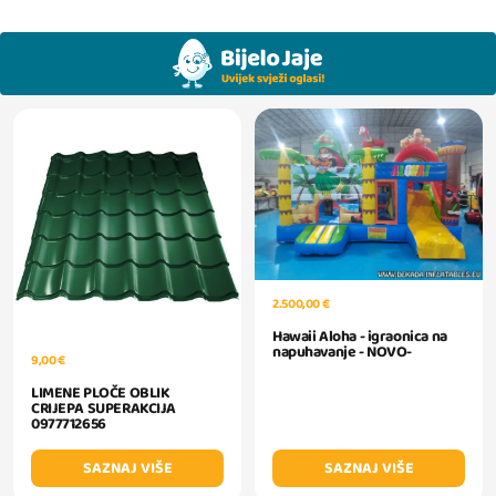
2.500,00 €
Hawaii Aloha - igraonica na
napuhavanje - NOVO-
9,00 €
LIMENE PLOČE OBLIK
CRIJEPA SUPERAKCIJA
0977712656
SAZNAJ VIŠE
SAZNAJ VIŠE