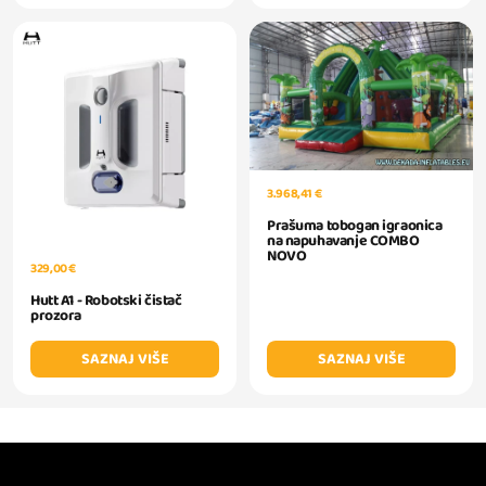
3.968,41 €
Prašuma tobogan igraonica
na napuhavanje COMBO
NOVO
329,00 €
Hutt A1 - Robotski čistač
prozora
SAZNAJ VIŠE
SAZNAJ VIŠE