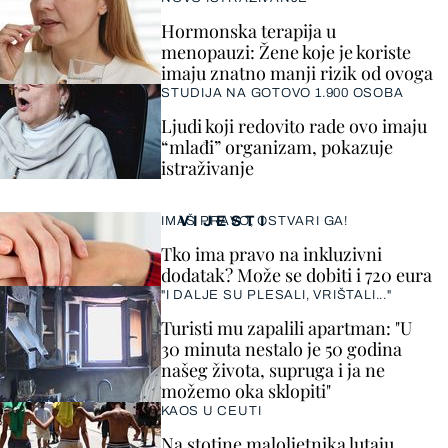
Hormonska terapija u
menopauzi: Žene koje je koriste
imaju znatno manji rizik od ovoga
STUDIJA NA GOTOVO 1.900 OSOBA
Ljudi koji redovito rade ovo imaju
“mlađi” organizam, pokazuje
istraživanje
VIJESTI
IMAŠ PRAVO, OSTVARI GA!
Tko ima pravo na inkluzivni
dodatak? Može se dobiti i 720 eura
"I DALJE SU PLESALI, VRIŠTALI..."
Turisti mu zapalili apartman: "U
30 minuta nestalo je 50 godina
našeg života, supruga i ja ne
možemo oka sklopiti"
KAOS U CEUTI
Na stotine maloljetnika lutaju