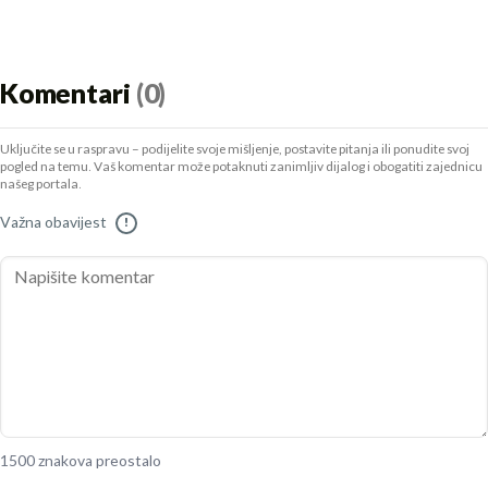
Komentari
(0)
Uključite se u raspravu – podijelite svoje mišljenje, postavite pitanja ili ponudite svoj
pogled na temu. Vaš komentar može potaknuti zanimljiv dijalog i obogatiti zajednicu
našeg portala.
Važna obavijest
!
1500 znakova preostalo