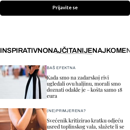
Prijavite se
INSPIRATIVNO
NAJČITANIJE
NAJKOMEN
BAŠ EFEKTNA
Kada smo na zadarskoj rivi
ugledali ovu haljinu, morali smo
doznati odakle je – košta samo 18
eura
(NE)PRIMJERENA?
Svećenik kritizirao kratku odjeću
usred toplinskog vala, slažete li se