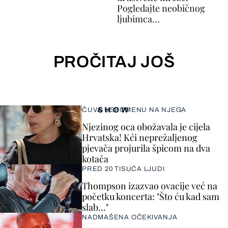
Pogledajte neobičnog
ljubimca...
PROČITAJ JOŠ
SHOW
ČUVA USPOMENU NA NJEGA
Njezinog oca obožavala je cijela
Hrvatska! Kći neprežaljenog
pjevača projurila špicom na dva
kotača
PRED 20 TISUĆA LJUDI
Thompson izazvao ovacije već na
početku koncerta: "Što ću kad sam
slab..."
NADMAŠENA OČEKIVANJA