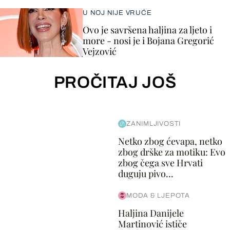
U NOJ NIJE VRUĆE
Ovo je savršena haljina za ljeto i
more - nosi je i Bojana Gregorić
Vejzović
PROČITAJ JOŠ
ZANIMLJIVOSTI
Netko zbog ćevapa, netko
zbog drške za motiku: Evo
zbog čega sve Hrvati
duguju pivo...
MODA & LJEPOTA
Haljina Danijele
Martinović ističe