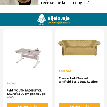
kreće se, ne koristi noge..."
2.901,00 €
Chesterfield Trosjed
Winfield Basic Luxe Leather
89,00 €
Paidi YOUTH RADNI STOL
120/70/53-79 cm podesiv po
visini
SAZNAJ VIŠE
SAZNAJ VIŠE