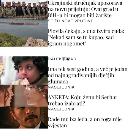
Ukrajinski stručnjak upozorava
na novu prijetnju: Ovaj grad u
BiH-u bi mogao biti žarište
STIŽU NOVE VRUĆINE
Plovila čekaju, s dna izviru čuda:
"Nekad sam se tu kupao, sad
igram nogomet"
TV
DALEKI GRAD
Ima tek šest godina, a već je jedan
od najnagrađivanijih dječjih
glumaca
NASLJEDNIK
ANKETA: Koju ženu bi Serhat
trebao izabrati?
NASLJEDNIK
Rade mu iza leđa, a on toga nije
svjestan