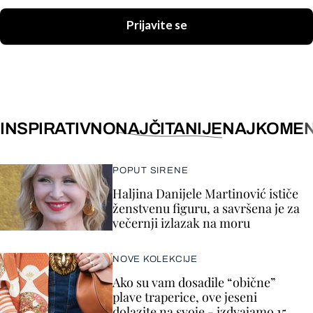
Prijavite se
INSPIRATIVNO
NAJČITANIJE
NAJKOMEN
POPUT SIRENE
Haljina Danijele Martinović ističe
ženstvenu figuru, a savršena je za
večernji izlazak na moru
NOVE KOLEKCIJE
Ako su vam dosadile “obične”
plave traperice, ove jeseni
dolazite na svoje - izdvajamo 15