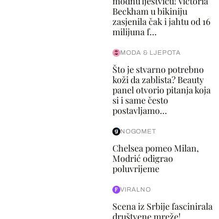
modnu ljestvicu! Victoria
Beckham u bikiniju
zasjenila čak i jahtu od 16
milijuna f...
MODA & LJEPOTA
Što je stvarno potrebno
koži da zablista? Beauty
panel otvorio pitanja koja
si i same često
postavljamo...
NOGOMET
Chelsea pomeo Milan,
Modrić odigrao
poluvrijeme
VIRALNO
Scena iz Srbije fascinirala
društvene mreže!