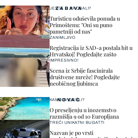
ZABAVA
JESTE LI PROBALI?
Turisticu oduševila ponuda u
Primoštenu: "Oni su puno
pametniji od nas"
ZANIMLJIVO
Registracija iz SAD-a postala hit u
Hrvatskoj! Pogledajte zašto
IMPRESIVNO!
Scena iz Srbije fascinirala
društvene mreže! Pogledajte
neobičnog ljubimca
NOVAC
KAMO BI OTIŠLI?
O preseljenju u inozemstvo
razmišlja 9 od 10 Europljana
TREĆI UNIKATNI BUGATTI
Nazvan je po vrsti