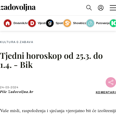
Dnevnik.hr
Vijesti
Sport
Showbizz
Putovanja
Tjedni horoskop za ožujak 2024
(Foto: Zadovoljna.hr)
KULTURA & ZABAVA
Tjedni horoskop od 25.3. do
Facebook
1.4. - Bik
X
24-03-2024
WhatsApp
Piše
Zadovoljna.hr
KOMENTARI
Viber
Vaše misli, raspoloženja i sjećanja vjerojatno bit će izoštreniji