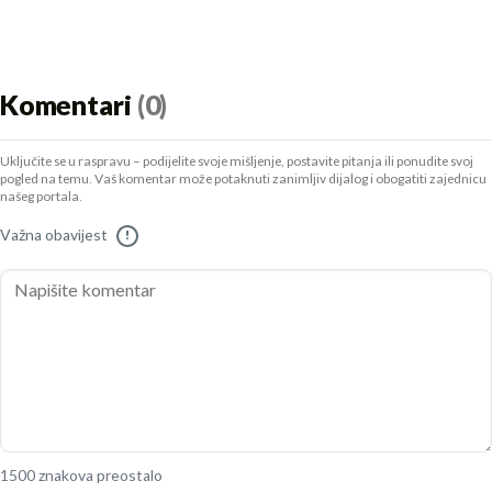
Komentari
(0)
Uključite se u raspravu – podijelite svoje mišljenje, postavite pitanja ili ponudite svoj
pogled na temu. Vaš komentar može potaknuti zanimljiv dijalog i obogatiti zajednicu
našeg portala.
Važna obavijest
!
1500 znakova preostalo