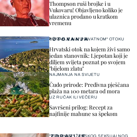
Thompson ruši brojke i u
Vukovaru! Objavljeno koliko je
ulaznica prodano u kratkom
vremenu
PUTOVANJA
UŽIVANJE NA "PRIVATNOM" OTOKU
Hrvatski otok na kojem živi samo
jedan stanovnik: Ljepotan koji je
diljem svijeta poznat po svojem
"bijelom zlatu"
NAJMANJA NA SVIJETU
Čudo prirode: Predivna pješčana
plaža na 100 metara od mora
UZ RUČAK ILI VEČERU
Savršeni prilog: Recept za
najfinije mahune sa špekom
ZDRAVLJE
"VRHUNAC" ŽENSKOG SEKSUALNOG