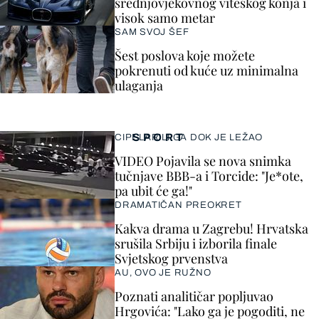
srednjovjekovnog viteškog konja i
visok samo metar
SAM SVOJ ŠEF
Šest poslova koje možete
pokrenuti od kuće uz minimalna
ulaganja
SPORT
CIPELARILI GA DOK JE LEŽAO
VIDEO Pojavila se nova snimka
tučnjave BBB-a i Torcide: "Je*ote,
pa ubit će ga!"
DRAMATIČAN PREOKRET
Kakva drama u Zagrebu! Hrvatska
srušila Srbiju i izborila finale
Svjetskog prvenstva
AU, OVO JE RUŽNO
Poznati analitičar popljuvao
Hrgovića: "Lako ga je pogoditi, ne