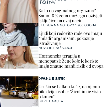
ISKUSTVA
Kako do vaginalnog orgazma?
Samo 18 % žena može ga doživjeti
isključivo na ovaj način
STUDIJA NA GOTOVO 1.900 OSOBA
Ljudi koji redovito rade ovo imaju
“mlađi” organizam, pokazuje
istraživanje
NOVO ISTRAŽIVANJE
Hormonska terapija u
menopauzi: Žene koje je koriste
imaju znatno manji rizik od ovoga
VIJESTI
DRAMA U RIJECI
Urušio se balkon kuće, na njemu
bile dvije osobe: "Život im je visio
o koncu"
BURE BARUTA