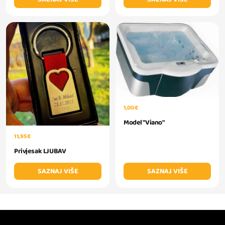
1,00 €
Model "Viano"
11,95 €
Privjesak LJUBAV
SAZNAJ VIŠE
SAZNAJ VIŠE