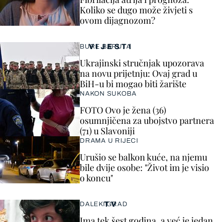
Koliko se dugo može živjeti s
ovom dijagnozom?
VIJESTI
BURE BARUTA
Ukrajinski stručnjak upozorava
na novu prijetnju: Ovaj grad u
BiH-u bi mogao biti žarište
NAKON SUKOBA
FOTO Ovo je žena (36)
osumnjičena za ubojstvo partnera
(71) u Slavoniji
DRAMA U RIJECI
Urušio se balkon kuće, na njemu
bile dvije osobe: "Život im je visio
o koncu"
TV
DALEKI GRAD
Ima tek šest godina, a već je jedan