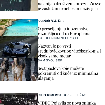
nasmijao društvene mreže! Za sve
je zaslužan urnebesan naziv jela
NOVAC
KAMO BI OTIŠLI?
O preseljenju u inozemstvo
razmišlja 9 od 10 Europljana
TREĆI UNIKATNI BUGATTI
Nazvan je po vrsti
srednjovjekovnog viteškog konja i
visok samo metar
SAM SVOJ ŠEF
Šest poslova koje možete
pokrenuti od kuće uz minimalna
ulaganja
SPORT
CIPELARILI GA DOK JE LEŽAO
VIDEO Pojavila se nova snimka