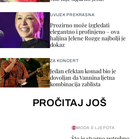
UVIJEK PREKRASNA
Prozirno može izgledati
elegantno i profinjeno – ova
haljina Jelene Rozge najbolji je
dokaz
ZA KONCERT
Jedan efektan komad bio je
dovoljan da Vannina ljetna
kombinacija zablista
PROČITAJ JOŠ
MODA & LJEPOTA
Što je stvarno potrebno