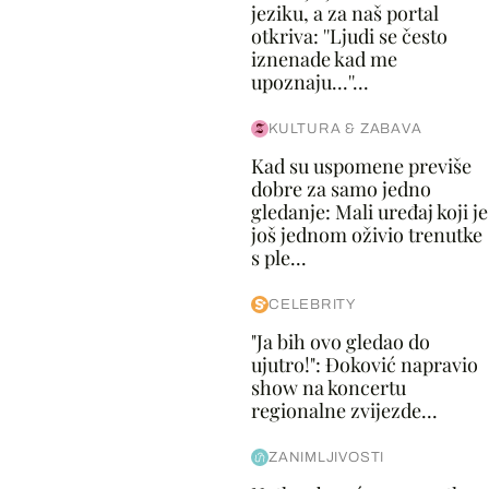
jeziku, a za naš portal
otkriva: ''Ljudi se često
iznenade kad me
upoznaju...''...
KULTURA & ZABAVA
Kad su uspomene previše
dobre za samo jedno
gledanje: Mali uređaj koji je
još jednom oživio trenutke
s ple...
CELEBRITY
"Ja bih ovo gledao do
ujutro!": Đoković napravio
show na koncertu
regionalne zvijezde...
ZANIMLJIVOSTI