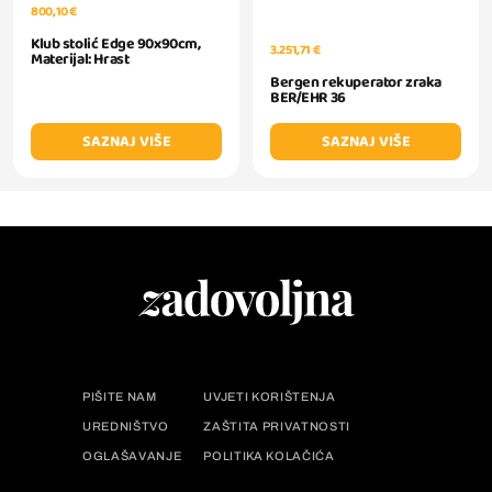
800,10 €
Klub stolić Edge 90x90cm,
3.251,71 €
Materijal: Hrast
Bergen rekuperator zraka
BER/EHR 36
SAZNAJ VIŠE
SAZNAJ VIŠE
PIŠITE NAM
UVJETI KORIŠTENJA
UREDNIŠTVO
ZAŠTITA PRIVATNOSTI
OGLAŠAVANJE
POLITIKA KOLAČIĆA