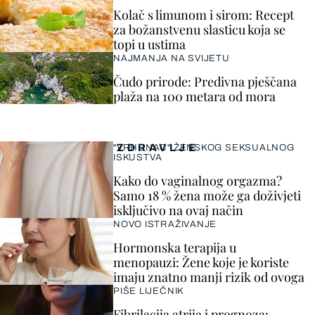
Kolač s limunom i sirom: Recept
za božanstvenu slasticu koja se
topi u ustima
NAJMANJA NA SVIJETU
Čudo prirode: Predivna pješčana
plaža na 100 metara od mora
ZDRAVLJE
"VRHUNAC" ŽENSKOG SEKSUALNOG
ISKUSTVA
Kako do vaginalnog orgazma?
Samo 18 % žena može ga doživjeti
isključivo na ovaj način
NOVO ISTRAŽIVANJE
Hormonska terapija u
menopauzi: Žene koje je koriste
imaju znatno manji rizik od ovoga
PIŠE LIJEČNIK
Fibrilacija atrija i prognoza: