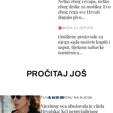
Netko zbog ćevapa, netko
zbog drške za motiku: Evo
zbog čega sve Hrvati
duguju pivo...
MODA & LJEPOTA
Omiljene proizvode za
njegu sada možete kupiti i
usput, tijekom nabavke
namirnica...
PROČITAJ JOŠ
SHOW
ČUVA USPOMENU NA NJEGA
Njezinog oca obožavala je cijela
Hrvatska! Kći neprežaljenog