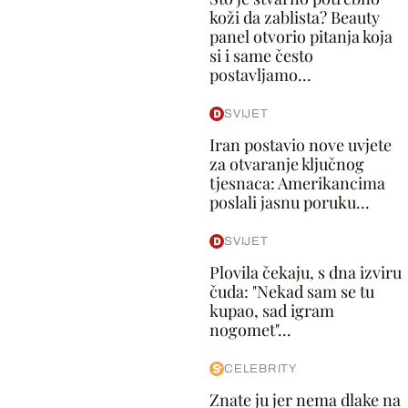
koži da zablista? Beauty
panel otvorio pitanja koja
si i same često
postavljamo...
SVIJET
Iran postavio nove uvjete
za otvaranje ključnog
tjesnaca: Amerikancima
poslali jasnu poruku...
SVIJET
Plovila čekaju, s dna izviru
čuda: "Nekad sam se tu
kupao, sad igram
nogomet"...
CELEBRITY
Znate ju jer nema dlake na