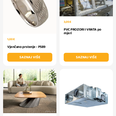
3,05 €
PVC PROZORI I VRATA po
mjeri
1,00 €
Vjenčano prstenje - P589
SAZNAJ VIŠE
SAZNAJ VIŠE