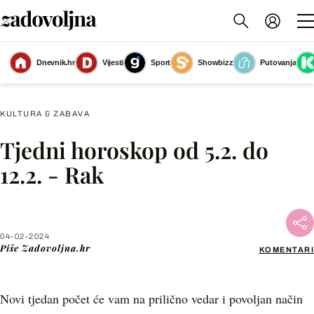
Dnevnik.hr
Vijesti
Sport
Showbizz
Putovanja
Tjedni horoskop za veljaču
(Foto: Zadovoljna.hr)
KULTURA & ZABAVA
Tjedni horoskop od 5.2. do
Facebook
12.2. - Rak
X
04-02-2024
WhatsApp
Piše
Zadovoljna.hr
KOMENTARI
Viber
Novi tjedan počet će vam na prilično vedar i povoljan način