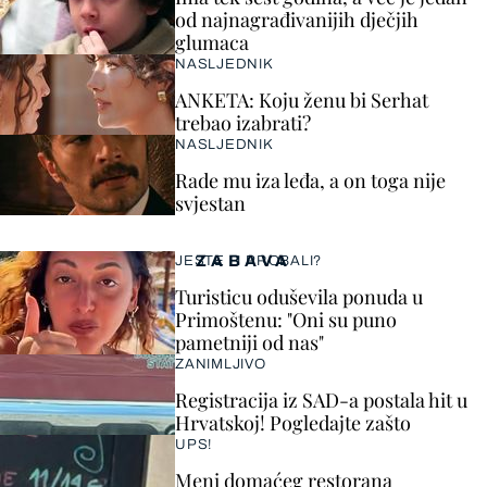
od najnagrađivanijih dječjih
glumaca
NASLJEDNIK
ANKETA: Koju ženu bi Serhat
trebao izabrati?
NASLJEDNIK
Rade mu iza leđa, a on toga nije
svjestan
ZABAVA
JESTE LI PROBALI?
Turisticu oduševila ponuda u
Primoštenu: "Oni su puno
pametniji od nas"
ZANIMLJIVO
Registracija iz SAD-a postala hit u
Hrvatskoj! Pogledajte zašto
UPS!
Meni domaćeg restorana