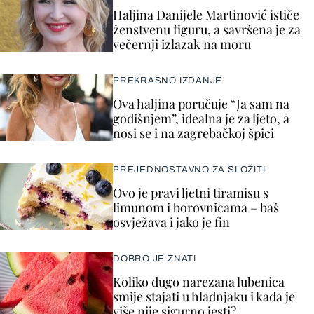
Haljina Danijele Martinović ističe
ženstvenu figuru, a savršena je za
večernji izlazak na moru
PREKRASNO IZDANJE
Ova haljina poručuje “Ja sam na
godišnjem”, idealna je za ljeto, a
nosi se i na zagrebačkoj špici
PREJEDNOSTAVNO ZA SLOŽITI
Ovo je pravi ljetni tiramisu s
limunom i borovnicama – baš
osvježava i jako je fin
DOBRO JE ZNATI
Koliko dugo narezana lubenica
smije stajati u hladnjaku i kada je
više nije sigurno jesti?