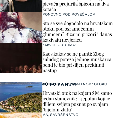
pjevača projurila špicom na dva
kotača
PONOVNO POD POVEĆALOM
Što se sve događalo na hrvatskom
otoku pod osramoćenim
glumcem? Bizarni prizori i danas
izazivaju nevjericu
KAKVIH LJUDI IMA!
Kaos kakav se ne pamti: Zbog
suludog poteza jednog muškarca
bend je bio prisiljen prekinuti
nastup
PUTOVANJA
UŽIVANJE NA "PRIVATNOM" OTOKU
Hrvatski otok na kojem živi samo
jedan stanovnik: Ljepotan koji je
diljem svijeta poznat po svojem
"bijelom zlatu"
MA, SAVRŠENSTVO!