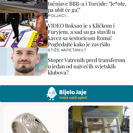
tučnjave BBB-a i Torcide: "Je*ote,
pa ubit će ga!"
POLJACI...
VIDEO Boksao je s Kličkom i
Furyjem, a sad su ga stavili u
kavez sa šestoricom Roma!
Pogledajte kako je završilo
STIŽE KAPETANU?
Stoper Vatrenih pred transferom
u jedan od najvećih svjetskih
klubova?