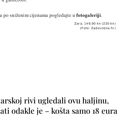
fotogaleriji
a po sniženim cijenama pogledajte u
.
Zara, 149,90 kn (220 kn)
(Foto: Zadovoljna.hr)
rskoj rivi ugledali ovu haljinu,
ti odakle je – košta samo 18 eura