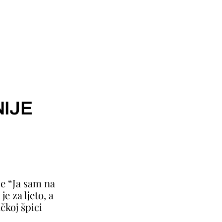
IJE
je “Ja sam na
e za ljeto, a
čkoj špici