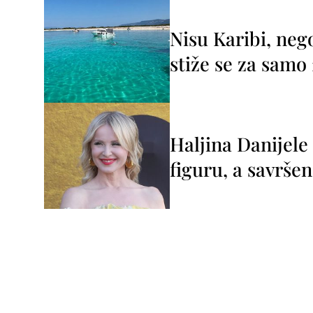
Nisu Karibi, neg
stiže se za sam
Haljina Danijele
figuru, a savršen