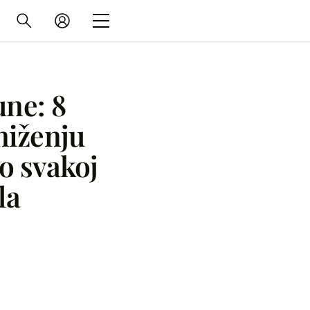
une: 8
niženju
vo svakoj
la