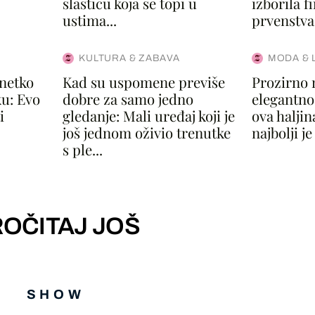
slasticu koja se topi u
izborila f
ustima...
prvenstva.
KULTURA & ZABAVA
MODA & 
 netko
Kad su uspomene previše
Prozirno 
u: Evo
dobre za samo jedno
elegantno
i
gledanje: Mali uređaj koji je
ova haljin
još jednom oživio trenutke
najbolji je
s ple...
OČITAJ JOŠ
SHOW