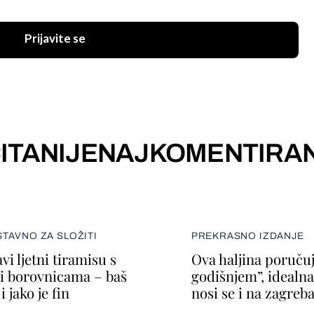
Prijavite se
ITANIJE
NAJKOMENTIRAN
TAVNO ZA SLOŽITI
PREKRASNO IZDANJE
vi ljetni tiramisu s
Ova haljina poruču
i borovnicama – baš
godišnjem”, idealna j
i jako je fin
nosi se i na zagreba