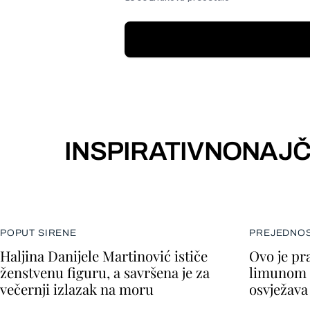
INSPIRATIVNO
NAJČ
POPUT SIRENE
PREJEDNOS
Haljina Danijele Martinović ističe
Ovo je pra
ženstvenu figuru, a savršena je za
limunom 
večernji izlazak na moru
osvježava 