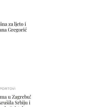
ina za ljeto i
jana Gregorić
SPORTOVI
ma u Zagrebu!
rušila Srbiju i