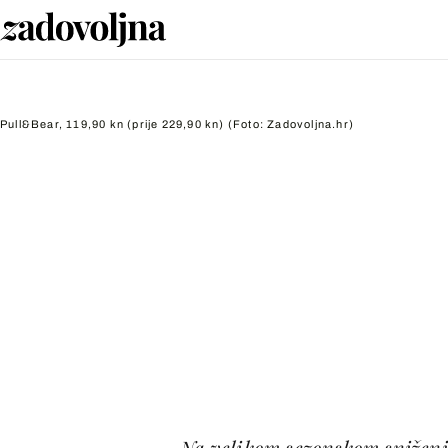
Pull&Bear, 119,90 kn (prije 229,90 kn)
(Foto: Zadovoljna.hr)
Na velikom sezonskom sniženju