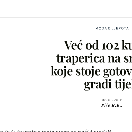
MODA & LJEPOTA
Već od 102 k
traperica na s
koje stoje goto
Facebook
građi tije
X
05-01-2018
Piše
K.B.,
WhatsApp
Viber
 koje trenutno traje mogu se naći i modeli