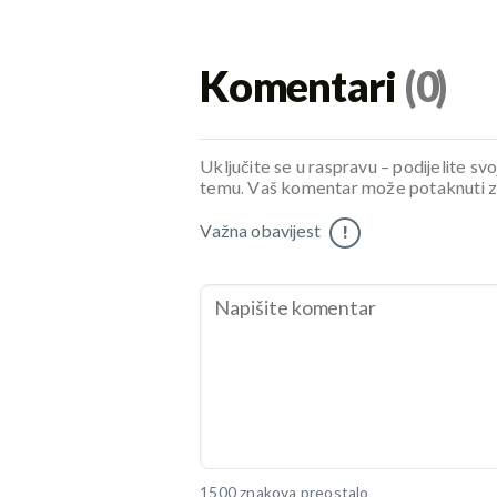
Komentari
(0)
Uključite se u raspravu – podijelite svo
temu. Vaš komentar može potaknuti zani
Važna obavijest
!
1500 znakova preostalo