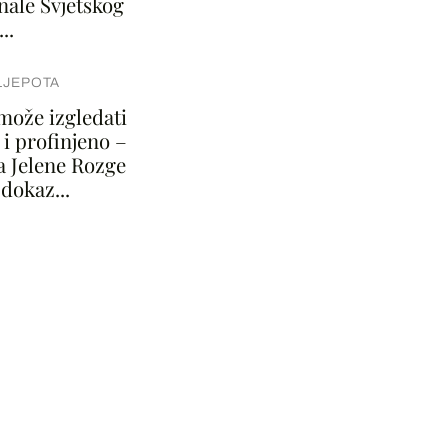
inale Svjetskog
..
LJEPOTA
može izgledati
 i profinjeno –
a Jelene Rozge
 dokaz...