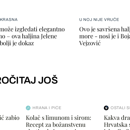
EKRASNA
U NOJ NIJE VRUĆE
može izgledati elegantno
Ovo je savršena halj
no – ova haljina Jelene
more - nosi je i Bo
bolji je dokaz
Vejzović
OČITAJ JOŠ
HRANA I PIĆE
OSTALI 
ć zabio
Kolač s limunom i sirom:
Kakva dra
Recept za božanstvenu
Hrvatska s