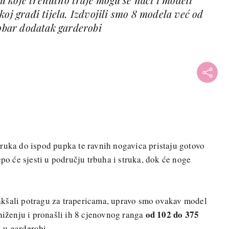
koj građi tijela. Izdvojili smo 8 modela već od
dobar dodatak garderobi
+
ruka do ispod pupka te ravnih nogavica pristaju gotovo
epo će sjesti u području trbuha i struka, dok će noge
.
kšali potragu za trapericama, upravo smo ovakav model
od 102 do 375
sniženju i pronašli ih 8 cjenovnog ranga
 u garderobi.