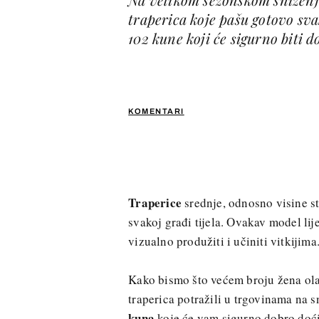
traperica koje pašu gotovo sva
102 kune koji će sigurno biti 
KOMENTARI
Traperice
srednje, odnosno visine st
svakoj građi tijela. Ovakav model lij
vizualno produžiti i učiniti vitkijima
Kako bismo što većem broju žena ola
traperica potražili u trgovinama na 
kuna
koje će vam sigurno dobro doći