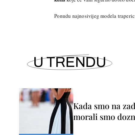
Ponudu najnosivijeg modela traperic
U TRENDU
Kada smo na zada
morali smo dozna