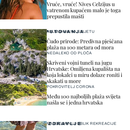
Vruće, vruće! Nives Celzijus u
vatrenom kupaćem malo je toga
prepustila mašti
PUTOVANJA
NAJMANJA NA SVIJETU
Čudo prirode: Predivna pješčana
plaža na 100 metara od mora
NEDALEKO OD PLOČA
Skriveni vojni tuneli na jugu
Hrvatske: Omiljena kupališta na
koja lokalci u miru dolaze roniti i
skakati u more
POKROVITELJ CORONA
Među 100 najboljih plaža svijeta
našla se i jedna hrvatska
ZDRAVLJE
NAJSIGURNIJI OBLIK REKREACIJE