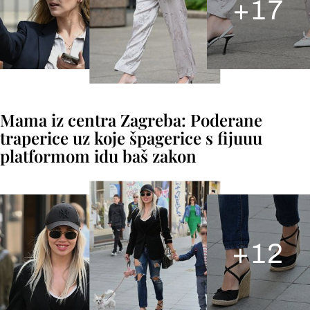
+
17
Mama iz centra Zagreba: Poderane
traperice uz koje špagerice s fijuuu
platformom idu baš zakon
+
12