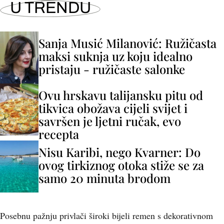
U TRENDU
Sanja Musić Milanović: Ružičasta
maksi suknja uz koju idealno
pristaju - ružičaste salonke
Ovu hrskavu talijansku pitu od
tikvica obožava cijeli svijet i
savršen je ljetni ručak, evo
recepta
Nisu Karibi, nego Kvarner: Do
ovog tirkiznog otoka stiže se za
samo 20 minuta brodom
Posebnu pažnju privlači široki bijeli remen s dekorativnom