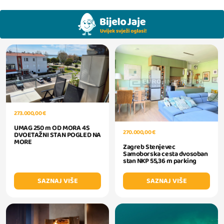
273.000,00 €
UMAG 250 m OD MORA 4S
270.000,00 €
DVOETAŽNI STAN POGLED NA
MORE
Zagreb Stenjevec
Samoborska cesta dvosoban
stan NKP 55,36 m parking
SAZNAJ VIŠE
SAZNAJ VIŠE