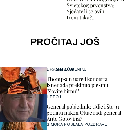
Svjetskog prvenstva:
Sjećate li se ovih
trenutaka?...
PROČITAJ JOŠ
SHOW
DRAMA U ŠIBENIKU
Thompson usred koncerta
iznenada prekinuo pjesmu:
"Zovite hitnu!"
HEROJ
General pobjednik: Gdje i što 31
godinu nakon Oluje radi general
Ante Gotovina?
S MORA POSLALA POZDRAVE