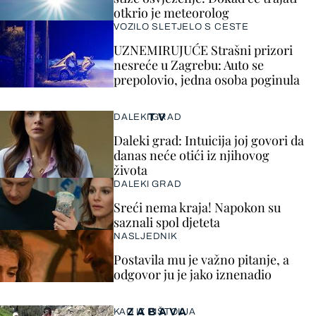
otkrio je meteorolog
VOZILO SLETJELO S CESTE
UZNEMIRUJUĆE Strašni prizori
nesreće u Zagrebu: Auto se
prepolovio, jedna osoba poginula
TV
DALEKI GRAD
Daleki grad: Intuicija joj govori da
danas neće otići iz njihovog
života
DALEKI GRAD
Sreći nema kraja! Napokon su
saznali spol djeteta
NASLJEDNIK
Postavila mu je važno pitanje, a
odgovor ju je jako iznenadio
ZABAVA
KAO IZ PIŠTOLJA