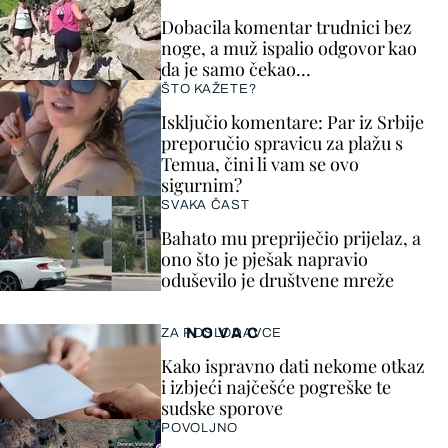
Dobacila komentar trudnici bez
noge, a muž ispalio odgovor kao
da je samo čekao…
ŠTO KAŽETE?
Isključio komentare: Par iz Srbije
preporučio spravicu za plažu s
Temua, čini li vam se ovo
sigurnim?
SVAKA ČAST
Bahato mu prepriječio prijelaz, a
ono što je pješak napravio
oduševilo je društvene mreže
NOVAC
ZA POSLODAVCE
Kako ispravno dati nekome otkaz
i izbjeći najčešće pogreške te
sudske sporove
POVOLJNO