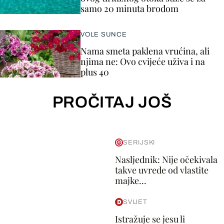
samo 20 minuta brodom
VOLE SUNCE
Nama smeta paklena vrućina, ali
njima ne: Ovo cvijeće uživa i na
plus 40
PROČITAJ JOŠ
SERIJSKI
Nasljednik: Nije očekivala
takve uvrede od vlastite
majke...
SVIJET
Istražuje se jesu li