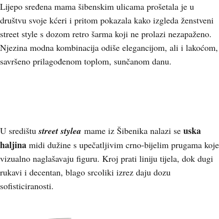
Lijepo sređena mama šibenskim ulicama prošetala je u
društvu svoje kćeri i pritom pokazala kako izgleda ženstveni
street style s dozom retro šarma koji ne prolazi nezapaženo.
Njezina modna kombinacija odiše elegancijom, ali i lakoćom,
savršeno prilagođenom toplom, sunčanom danu.
uska
U središtu
street stylea
mame iz Šibenika nalazi se
haljina
midi dužine s upečatljivim crno-bijelim prugama koje
vizualno naglašavaju figuru. Kroj prati liniju tijela, dok dugi
rukavi i decentan, blago srcoliki izrez daju dozu
sofisticiranosti.