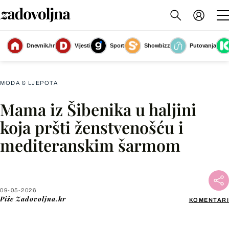
Dnevnik.hr
Vijesti
Sport
Showbizz
Putovanja
Street style mama iz Šibenika
(Foto: Niksa Stipanicev/Cropix)
MODA & LJEPOTA
Mama iz Šibenika u haljini
Facebook
koja pršti ženstvenošću i
mediteranskim šarmom
X
WhatsApp
09-05-2026
Piše
Zadovoljna.hr
KOMENTARI
Viber