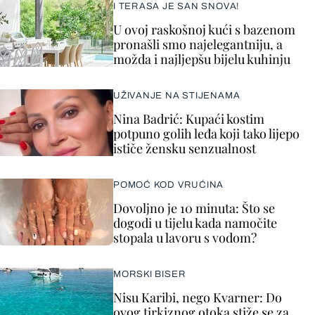
I TERASA JE SAN SNOVA!
U ovoj raskošnoj kući s bazenom
pronašli smo najelegantniju, a
možda i najljepšu bijelu kuhinju
UŽIVANJE NA STIJENAMA
Nina Badrić: Kupaći kostim
potpuno golih leđa koji tako lijepo
ističe žensku senzualnost
POMOĆ KOD VRUĆINA
Dovoljno je 10 minuta: Što se
dogodi u tijelu kada namočite
stopala u lavoru s vodom?
MORSKI BISER
Nisu Karibi, nego Kvarner: Do
ovog tirkiznog otoka stiže se za