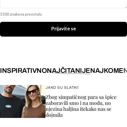
1500 znakova preostalo
Prijavite se
INSPIRATIVNO
NAJČITANIJE
NAJKOMEN
JAKO SU SLATKI!
Zbog simpatičnog para sa špice
zaboravili smo i na modu, no
njezina haljina itekako nas se
dojmila