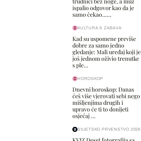
trudnici bez noge, a muž
ispalio odgovor kao da je
samo čekao…...
KULTURA & ZABAVA
Kad su uspomene previše
dobre za samo jedno
gledanje: Mali uređaj koji je
još jednom oživio trenutke
s ple...
HOROSKOP
Dnevni horoskop: Danas
ćeš više vjerovati sebi nego
mišljenjima drugih i
upravo će ti to donijeti
osjećaj ...
SVJETSKO PRVENSTVO 2026
KVIZ Deset fotografija sa