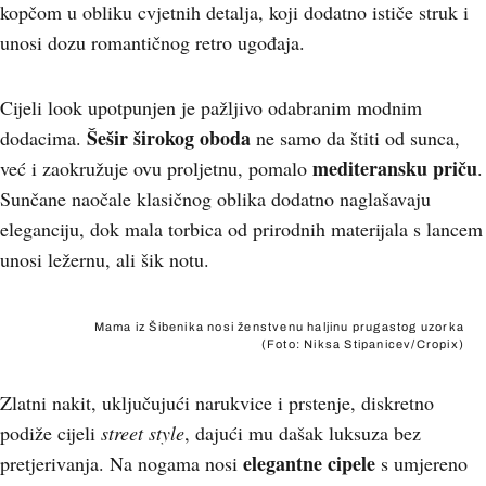
kopčom u obliku cvjetnih detalja, koji dodatno ističe struk i
unosi dozu romantičnog retro ugođaja.
Cijeli look upotpunjen je pažljivo odabranim modnim
Šešir širokog oboda
dodacima.
ne samo da štiti od sunca,
mediteransku priču
već i zaokružuje ovu proljetnu, pomalo
.
Sunčane naočale klasičnog oblika dodatno naglašavaju
eleganciju, dok mala torbica od prirodnih materijala s lancem
unosi ležernu, ali šik notu.
Mama iz Šibenika nosi ženstvenu haljinu prugastog uzorka
(Foto: Niksa Stipanicev/Cropix)
Zlatni nakit, uključujući narukvice i prstenje, diskretno
podiže cijeli
street style
, dajući mu dašak luksuza bez
elegantne cipele
pretjerivanja. Na nogama nosi
s umjereno