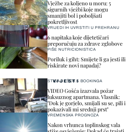
Vježbe za koljeno u moru: 5
sigurnih vježbi koje mogu
smanjiti bol i poboljšati
pokretljivost
VRIJEDI IH UVRSTITI U PREHRANU
6 napitaka koje dijetetičari
preporučuju za zdrave zglobove
PIŠE NUTRICIONISTICA
Poriluk i giht: Smijete li ga jesti ili
riskirate novi napadaj?
VIJESTI
STIGAO I ŠOK S BOOKINGA
VIDEO Gošća izazvala požar
luksuznog apartmana. Vlasnik:
"Dok je gorjelo, smijali su se, pili i
pokazivali mi srednji prst"
VREMENSKA PROGNOZA
Nakon vrhunca toplinskog vala
stiže osvježenje: Dokad će trajati