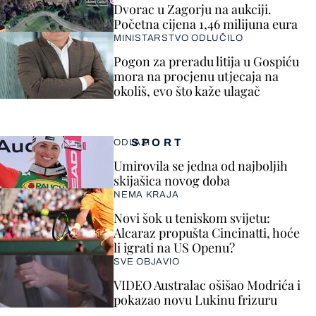
Dvorac u Zagorju na aukciji.
Početna cijena 1,46 milijuna eura
MINISTARSTVO ODLUČILO
Pogon za preradu litija u Gospiću
mora na procjenu utjecaja na
okoliš, evo što kaže ulagač
SPORT
ODLAZI
Umirovila se jedna od najboljih
skijašica novog doba
NEMA KRAJA
Novi šok u teniskom svijetu:
Alcaraz propušta Cincinatti, hoće
li igrati na US Openu?
SVE OBJAVIO
VIDEO Australac ošišao Modrića i
pokazao novu Lukinu frizuru