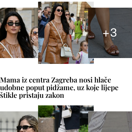
+
3
Mama iz centra Zagreba nosi hlače
udobne poput pidžame, uz koje lijepe
štikle pristaju zakon