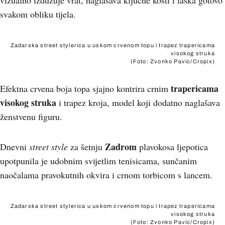
vizualno izdužuje vrat, naglašava ključne kosti i laska gotovo
svakom obliku tijela.
Zadarska street stylerica u uskom crvenom topu i trapez trapericama
visokog struka
(Foto: Zvonko Pavic/Cropix)
trapericama
Efektna crvena boja topa sjajno kontrira crnim
visokog struka
i trapez kroja, model koji dodatno naglašava
ženstvenu figuru.
Zadrom
Dnevni
street style
za šetnju
plavokosa ljepotica
upotpunila je udobnim svijetlim tenisicama, sunčanim
naočalama pravokutnih okvira i crnom torbicom s lancem.
Zadarska street stylerica u uskom crvenom topu i trapez trapericama
visokog struka
(Foto: Zvonko Pavic/Cropix)