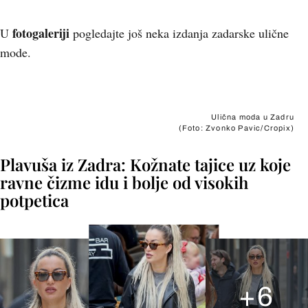
f
otogaleriji
U
pogledajte još neka izdanja zadarske ulične
mode.
+
7
Ulična moda u Zadru
(Foto: Zvonko Pavic/Cropix)
Plavuša iz Zadra: Kožnate tajice uz koje
ravne čizme idu i bolje od visokih
potpetica
+
6