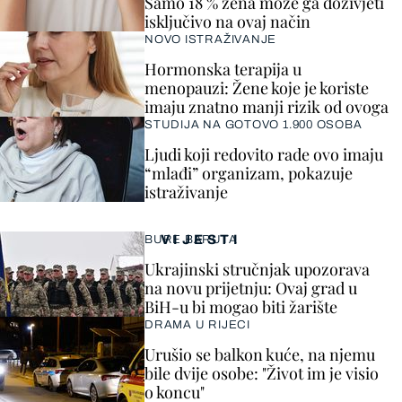
Samo 18 % žena može ga doživjeti
isključivo na ovaj način
NOVO ISTRAŽIVANJE
Hormonska terapija u
menopauzi: Žene koje je koriste
imaju znatno manji rizik od ovoga
STUDIJA NA GOTOVO 1.900 OSOBA
Ljudi koji redovito rade ovo imaju
“mlađi” organizam, pokazuje
istraživanje
VIJESTI
BURE BARUTA
Ukrajinski stručnjak upozorava
na novu prijetnju: Ovaj grad u
BiH-u bi mogao biti žarište
DRAMA U RIJECI
Urušio se balkon kuće, na njemu
bile dvije osobe: "Život im je visio
o koncu"