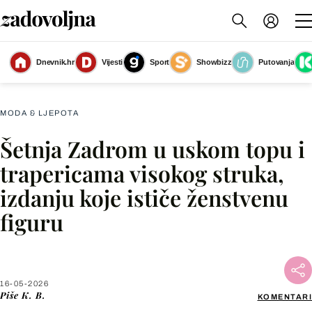
Dnevnik.hr
Vijesti
Sport
Showbizz
Putovanja
Street stylerica iz Zadra nosi uski crveni top
(Foto: Zvonko Pavic/Cropix)
MODA & LJEPOTA
Šetnja Zadrom u uskom topu i
Facebook
trapericama visokog struka,
izdanju koje ističe ženstvenu
X
figuru
WhatsApp
Viber
16-05-2026
Piše
K. B.
KOMENTARI