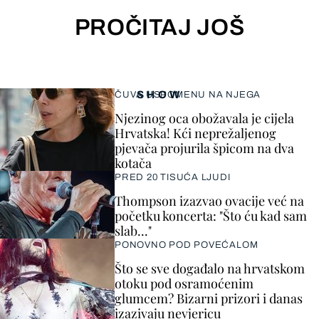
PROČITAJ JOŠ
SHOW
ČUVA USPOMENU NA NJEGA
Njezinog oca obožavala je cijela
Hrvatska! Kći neprežaljenog
pjevača projurila špicom na dva
kotača
PRED 20 TISUĆA LJUDI
Thompson izazvao ovacije već na
početku koncerta: "Što ću kad sam
slab..."
PONOVNO POD POVEĆALOM
Što se sve događalo na hrvatskom
otoku pod osramoćenim
glumcem? Bizarni prizori i danas
izazivaju nevjericu