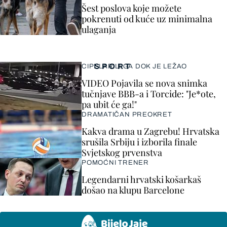
Šest poslova koje možete
pokrenuti od kuće uz minimalna
ulaganja
SPORT
CIPELARILI GA DOK JE LEŽAO
VIDEO Pojavila se nova snimka
tučnjave BBB-a i Torcide: "Je*ote,
pa ubit će ga!"
DRAMATIČAN PREOKRET
Kakva drama u Zagrebu! Hrvatska
srušila Srbiju i izborila finale
Svjetskog prvenstva
POMOĆNI TRENER
Legendarni hrvatski košarkaš
došao na klupu Barcelone