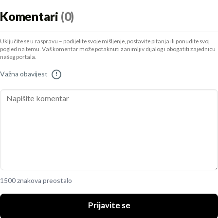
Komentari
(0)
Uključite se u raspravu – podijelite svoje mišljenje, postavite pitanja ili ponudite svoj
pogled na temu. Vaš komentar može potaknuti zanimljiv dijalog i obogatiti zajednicu
našeg portala.
Važna obavijest
!
1500 znakova preostalo
Prijavite se