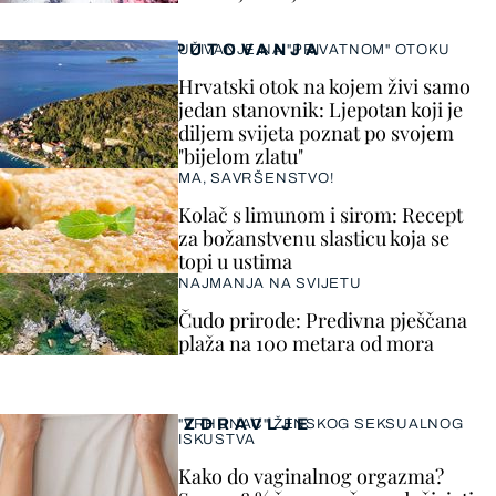
PUTOVANJA
UŽIVANJE NA "PRIVATNOM" OTOKU
Hrvatski otok na kojem živi samo
jedan stanovnik: Ljepotan koji je
diljem svijeta poznat po svojem
"bijelom zlatu"
MA, SAVRŠENSTVO!
Kolač s limunom i sirom: Recept
za božanstvenu slasticu koja se
topi u ustima
NAJMANJA NA SVIJETU
Čudo prirode: Predivna pješčana
plaža na 100 metara od mora
ZDRAVLJE
"VRHUNAC" ŽENSKOG SEKSUALNOG
ISKUSTVA
Kako do vaginalnog orgazma?