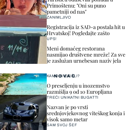
Primoštenu: "Oni su puno
pametniji od nas"
ZANIMLJIVO
Registracija iz SAD-a postala hit u
Hrvatskoj! Pogledajte zašto
UPS!
Meni domaćeg restorana
nasmijao društvene mreže! Za sve
je zaslužan urnebesan naziv jela
NOVAC
KAMO BI OTIŠLI?
O preseljenju u inozemstvo
razmišlja 9 od 10 Europljana
TREĆI UNIKATNI BUGATTI
Nazvan je po vrsti
srednjovjekovnog viteškog konja i
visok samo metar
SAM SVOJ ŠEF