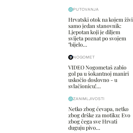
PUTOVANJA
Hrvatski otok na kojem živi
samo jedan stanovnik:
Ljepotan koji je diljem
svijeta poznat po svojem
"bijelo...
NOGOMET
VIDEO Nogometaš zabio
gol pa u šokantnoj maniri
uskočio doslovno - u
svlačionicu!...
ZANIMLJIVOSTI
Netko zbog ćevapa, netko
zbog drške za motiku: Evo
zbog čega sve Hrvati
duguju pivo...