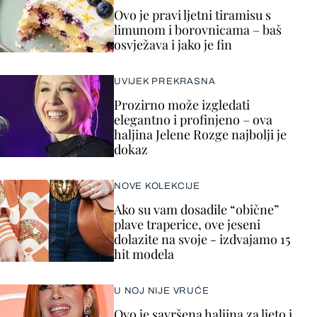
Ovo je pravi ljetni tiramisu s
limunom i borovnicama – baš
osvježava i jako je fin
UVIJEK PREKRASNA
Prozirno može izgledati
elegantno i profinjeno – ova
haljina Jelene Rozge najbolji je
dokaz
NOVE KOLEKCIJE
Ako su vam dosadile “obične”
plave traperice, ove jeseni
dolazite na svoje - izdvajamo 15
hit modela
U NOJ NIJE VRUĆE
Ovo je savršena haljina za ljeto i