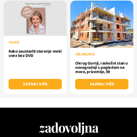
15,00 €
Kako zaustaviti starenje meki
195.000,00 €
uvez bez DVD
Okrug Gornji, raskošni stan u
novogradnji s pogledom na
more, prizemlje, 59
SAZNAJ VIŠE
SAZNAJ VIŠE