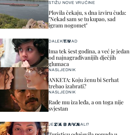
STIŽU NOVE VRUĆINE
Plovila čekaju, s dna izviru čuda:
"Nekad sam se tu kupao, sad
igram nogomet"
TV
DALEKI GRAD
Ima tek šest godina, a već je jedan
od najnagrađivanijih dječjih
glumaca
NASLJEDNIK
ANKETA: Koju ženu bi Serhat
trebao izabrati?
NASLJEDNIK
Rade mu iza leđa, a on toga nije
svjestan
ZABAVA
JESTE LI PROBALI?
Turisticu oduševila ponuda u