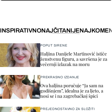
INSPIRATIVNO
NAJČITANIJE
NAJKOMEN
POPUT SIRENE
Haljina Danijele Martinović ističe
ženstvenu figuru, a savršena je za
večernji izlazak na moru
PREKRASNO IZDANJE
Ova haljina poručuje “Ja sam na
godišnjem”, idealna je za ljeto, a
nosi se i na zagrebačkoj špici
PREJEDNOSTAVNO ZA SLOŽITI