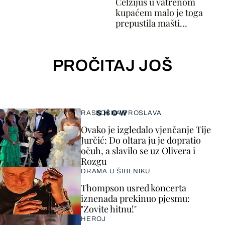
Celzijus u vatrenom
kupaćem malo je toga
prepustila mašti...
PROČITAJ JOŠ
SHOW
RASKOŠNA PROSLAVA
Ovako je izgledalo vjenčanje Tije
Jurčić: Do oltara ju je dopratio
očuh, a slavilo se uz Olivera i
Rozgu
DRAMA U ŠIBENIKU
Thompson usred koncerta
iznenada prekinuo pjesmu:
"Zovite hitnu!"
HEROJ