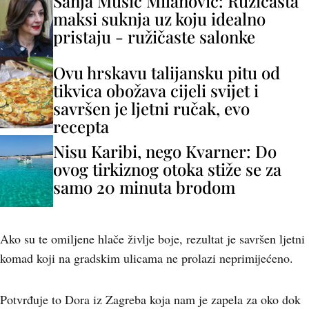
Sanja Musić Milanović: Ružičasta
maksi suknja uz koju idealno
pristaju - ružičaste salonke
Ovu hrskavu talijansku pitu od
tikvica obožava cijeli svijet i
savršen je ljetni ručak, evo
recepta
Nisu Karibi, nego Kvarner: Do
ovog tirkiznog otoka stiže se za
samo 20 minuta brodom
Ako su te omiljene hlače življe boje, rezultat je savršen ljetni
komad koji na gradskim ulicama ne prolazi neprimijećeno.
Potvrđuje to Dora iz Zagreba koja nam je zapela za oko dok