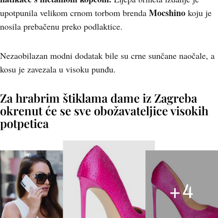
Mocshino
upotpunila velikom crnom torbom brenda
koju je
nosila prebačenu preko podlaktice.
Nezaobilazan modni dodatak bile su crne sunčane naočale, a
kosu je zavezala u visoku punđu.
Za hrabrim štiklama dame iz Zagreba
okrenut će se sve obožavateljice visokih
potpetica
+
4