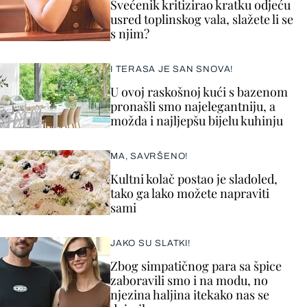
Svećenik kritizirao kratku odjeću
usred toplinskog vala, slažete li se
s njim?
I TERASA JE SAN SNOVA!
U ovoj raskošnoj kući s bazenom
pronašli smo najelegantniju, a
možda i najljepšu bijelu kuhinju
MA, SAVRŠENO!
Kultni kolač postao je sladoled,
tako ga lako možete napraviti
sami
JAKO SU SLATKI!
Zbog simpatičnog para sa špice
zaboravili smo i na modu, no
njezina haljina itekako nas se