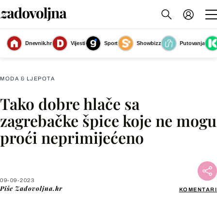
Dnevnik.hr
Vijesti
Sport
Showbizz
Putovanja
Zagrebačko street style izdanje u žutim hlačama
(Foto: Slaven Janđel)
MODA & LJEPOTA
Tako dobre hlače sa
Facebook
zagrebačke špice koje ne mogu
proći neprimijećeno
X
WhatsApp
09-09-2023
Piše
Zadovoljna.hr
KOMENTARI
Viber