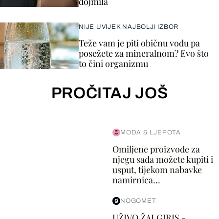
dojmila
NIJE UVIJEK NAJBOLJI IZBOR
Teže vam je piti običnu vodu pa
posežete za mineralnom? Evo što
to čini organizmu
PROČITAJ JOŠ
MODA & LJEPOTA
Omiljene proizvode za
njegu sada možete kupiti i
usput, tijekom nabavke
namirnica...
NOGOMET
UŽIVO ŽALGIRIS -