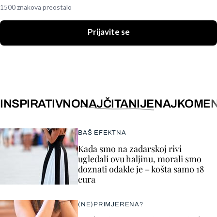
1500 znakova preostalo
Prijavite se
INSPIRATIVNO
NAJČITANIJE
NAJKOMEN
BAŠ EFEKTNA
Kada smo na zadarskoj rivi
ugledali ovu haljinu, morali smo
doznati odakle je – košta samo 18
eura
(NE)PRIMJERENA?