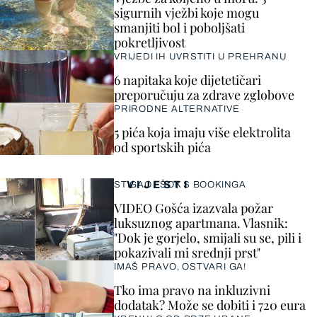
sigurnih vježbi koje mogu
smanjiti bol i poboljšati
pokretljivost
VRIJEDI IH UVRSTITI U PREHRANU
6 napitaka koje dijetetičari
preporučuju za zdrave zglobove
PRIRODNE ALTERNATIVE
5 pića koja imaju više elektrolita
od sportskih pića
VIJESTI
STIGAO I ŠOK S BOOKINGA
VIDEO Gošća izazvala požar
luksuznog apartmana. Vlasnik:
"Dok je gorjelo, smijali su se, pili i
pokazivali mi srednji prst"
IMAŠ PRAVO, OSTVARI GA!
Tko ima pravo na inkluzivni
dodatak? Može se dobiti i 720 eura