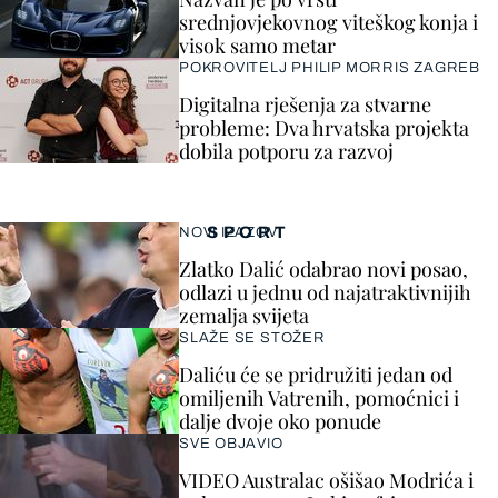
srednjovjekovnog viteškog konja i
visok samo metar
POKROVITELJ PHILIP MORRIS ZAGREB
Digitalna rješenja za stvarne
probleme: Dva hrvatska projekta
dobila potporu za razvoj
SPORT
NOVI IZAZOV
Zlatko Dalić odabrao novi posao,
odlazi u jednu od najatraktivnijih
zemalja svijeta
SLAŽE SE STOŽER
Daliću će se pridružiti jedan od
omiljenih Vatrenih, pomoćnici i
dalje dvoje oko ponude
SVE OBJAVIO
VIDEO Australac ošišao Modrića i