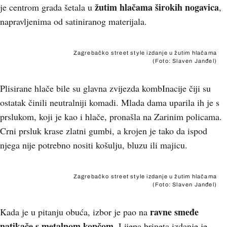
žutim hlačama širokih nogavica
je centrom grada šetala u
,
napravljenima od satiniranog materijala.
Zagrebačko street style izdanje u žutim hlačama
(Foto: Slaven Janđel)
Plisirane hlače bile su glavna zvijezda kombInacije čiji su
ostatak činili neutralniji komadi. Mlada dama uparila ih je s
prslukom, koji je kao i hlače, pronašla na Zarinim policama.
Crni prsluk krase zlatni gumbi, a krojen je tako da ispod
njega nije potrebno nositi košulju, bluzu ili majicu.
Zagrebačko street style izdanje u žutim hlačama
(Foto: Slaven Janđel)
ravne smeđe
Kada je u pitanju obuća, izbor je pao na
natikače s metalnom kopčom.
Lijepa brineta izdanje je