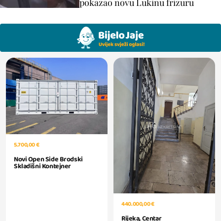
pokazao novu Lukinu frizuru
5.700,00 €
Novi Open Side Brodski
Skladišni Kontejner
440.000,00 €
Rijeka, Centar