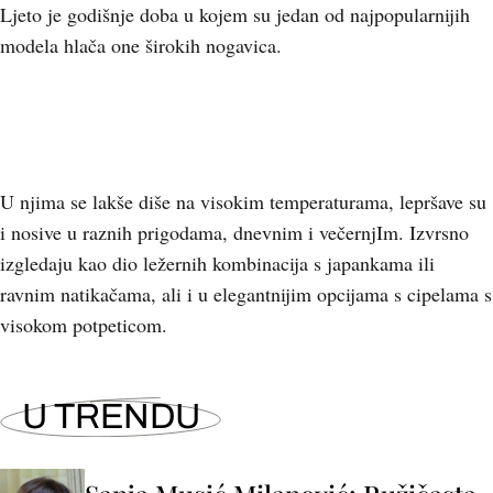
Ljeto je godišnje doba u kojem su jedan od najpopularnijih
modela hlača one širokih nogavica.
U njima se lakše diše na visokim temperaturama, lepršave su
i nosive u raznih prigodama, dnevnim i večernjIm. Izvrsno
izgledaju kao dio ležernih kombinacija s japankama ili
ravnim natikačama, ali i u elegantnijim opcijama s cipelama s
visokom potpeticom.
U TRENDU