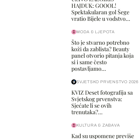
HAJDUK: GOOOL!
Spektakularan gol Šege
vratio Bijele u vodstvo...
MODA & LJEPOTA
Što je stvarno potrebno
koži da zablista? Beauty
panel otvorio pitanja koja
si i same često
postavljamo...
SVJETSKO PRVENSTVO 2026
KVIZ Deset fotografija sa
Svjetskog prvenstva:
Sjećate li se ovih
trenutaka?...
KULTURA & ZABAVA
Kad su uspomene previše