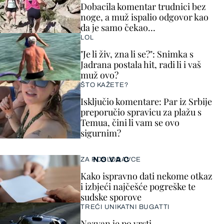
Dobacila komentar trudnici bez
noge, a muž ispalio odgovor kao
da je samo čekao…
LOL
"Je li živ, zna li se?": Snimka s
Jadrana postala hit, radi li i vaš
muž ovo?
ŠTO KAŽETE?
Isključio komentare: Par iz Srbije
preporučio spravicu za plažu s
Temua, čini li vam se ovo
sigurnim?
NOVAC
ZA POSLODAVCE
Kako ispravno dati nekome otkaz
i izbjeći najčešće pogreške te
sudske sporove
TREĆI UNIKATNI BUGATTI
Nazvan je po vrsti