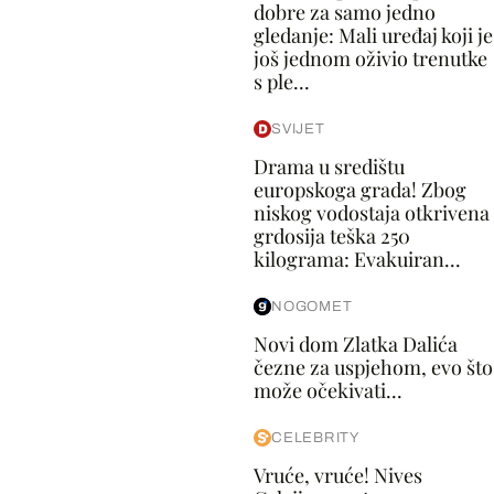
dobre za samo jedno
gledanje: Mali uređaj koji je
još jednom oživio trenutke
s ple...
SVIJET
Drama u središtu
europskoga grada! Zbog
niskog vodostaja otkrivena
grdosija teška 250
kilograma: Evakuiran...
NOGOMET
Novi dom Zlatka Dalića
čezne za uspjehom, evo što
može očekivati...
CELEBRITY
Vruće, vruće! Nives