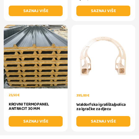
SAZNAJ VIŠE
SAZNAJ VIŠE
23,50 €
395,00 €
KROVNI TERMOPANEL
Waldorfska igrališta/polica
ANTRACIT 30 MM
za igračke za djecu
SAZNAJ VIŠE
SAZNAJ VIŠE