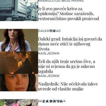
KRENULO OD BRZE HRANE
Je li ovo povrće krivo za
epidemiju? Stotine zaraženih,
restorani hitno povukli proizvod
TV
DALEKI GRAD
Daleki grad: Intuicija joj govori da
danas neće otići iz njihovog
života
NASLJEDNIK
Želi da njih troje sretno žive, a
nije ni svjesna da ga je odavno
izgubila
NASLJEDNIK
Nasljednik: Nije očekivala takve
uvrede od vlastite majke
ZABAVA
KAO IZ PIŠTOLJA