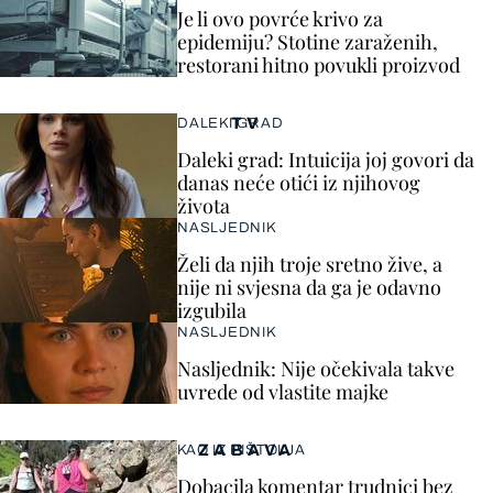
Je li ovo povrće krivo za
epidemiju? Stotine zaraženih,
restorani hitno povukli proizvod
TV
DALEKI GRAD
Daleki grad: Intuicija joj govori da
danas neće otići iz njihovog
života
NASLJEDNIK
Želi da njih troje sretno žive, a
nije ni svjesna da ga je odavno
izgubila
NASLJEDNIK
Nasljednik: Nije očekivala takve
uvrede od vlastite majke
ZABAVA
KAO IZ PIŠTOLJA
Dobacila komentar trudnici bez