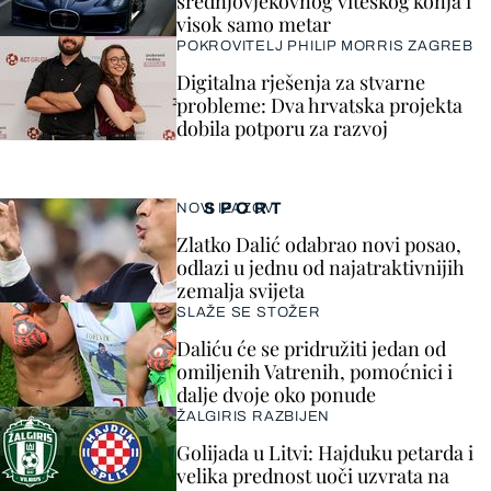
srednjovjekovnog viteškog konja i
visok samo metar
POKROVITELJ PHILIP MORRIS ZAGREB
Digitalna rješenja za stvarne
probleme: Dva hrvatska projekta
dobila potporu za razvoj
SPORT
NOVI IZAZOV
Zlatko Dalić odabrao novi posao,
odlazi u jednu od najatraktivnijih
zemalja svijeta
SLAŽE SE STOŽER
Daliću će se pridružiti jedan od
omiljenih Vatrenih, pomoćnici i
dalje dvoje oko ponude
ŽALGIRIS RAZBIJEN
Golijada u Litvi: Hajduku petarda i
velika prednost uoči uzvrata na