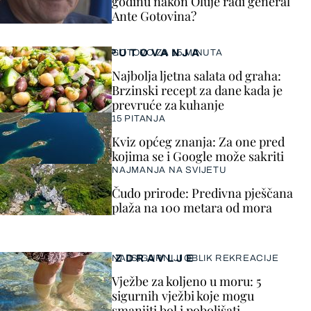
godinu nakon Oluje radi general
Ante Gotovina?
PUTOVANJA
GOTOVO ZA 15 MINUTA
Najbolja ljetna salata od graha:
Brzinski recept za dane kada je
prevruće za kuhanje
15 PITANJA
Kviz općeg znanja: Za one pred
kojima se i Google može sakriti
NAJMANJA NA SVIJETU
Čudo prirode: Predivna pješčana
plaža na 100 metara od mora
ZDRAVLJE
NAJSIGURNIJI OBLIK REKREACIJE
Vježbe za koljeno u moru: 5
sigurnih vježbi koje mogu
smanjiti bol i poboljšati