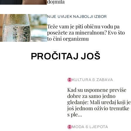
dojmila
NIJE UVIJEK NAJBOLJI IZBOR
Teže vam je piti običnu vodu pa
posežete za mineralnom? Evo što
to čini organizmu
PROČITAJ JOŠ
KULTURA & ZABAVA
Kad su uspomene previše
dobre za samo jedno
gledanje: Mali uređaj koji je
još jednom oživio trenutke
s ple...
MODA & LJEPOTA