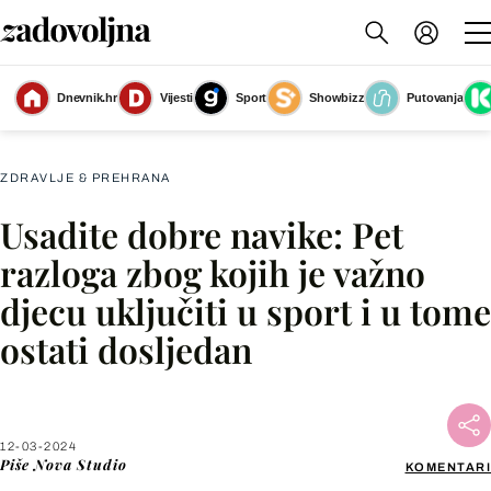
Dnevnik.hr
Vijesti
Sport
Showbizz
Putovanja
Slika nije dostupna
ZDRAVLJE & PREHRANA
Usadite dobre navike: Pet
Facebook
razloga zbog kojih je važno
djecu uključiti u sport i u tome
X
ostati dosljedan
WhatsApp
Viber
12-03-2024
Piše
Nova Studio
KOMENTARI