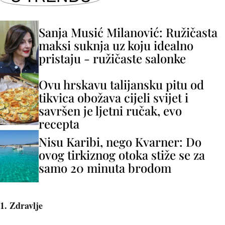
Sanja Musić Milanović: Ružičasta
maksi suknja uz koju idealno
pristaju - ružičaste salonke
Ovu hrskavu talijansku pitu od
tikvica obožava cijeli svijet i
savršen je ljetni ručak, evo
recepta
Nisu Karibi, nego Kvarner: Do
ovog tirkiznog otoka stiže se za
samo 20 minuta brodom
1. Zdravlje