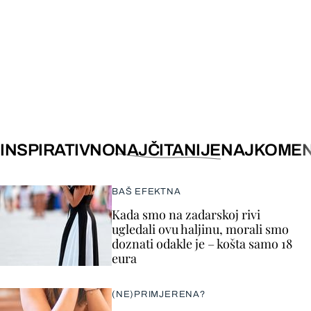
INSPIRATIVNO
NAJČITANIJE
NAJKOMEN
BAŠ EFEKTNA
Kada smo na zadarskoj rivi
ugledali ovu haljinu, morali smo
doznati odakle je – košta samo 18
eura
(NE)PRIMJERENA?