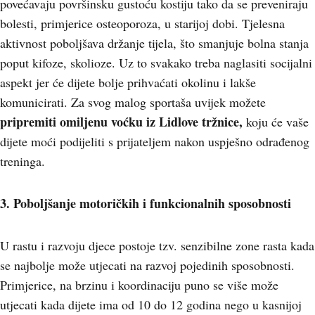
povećavaju površinsku gustoću kostiju tako da se preveniraju
bolesti, primjerice osteoporoza, u starijoj dobi. Tjelesna
aktivnost poboljšava držanje tijela, što smanjuje bolna stanja
poput kifoze, skolioze. Uz to svakako treba naglasiti socijalni
aspekt jer će dijete bolje prihvaćati okolinu i lakše
komunicirati. Za svog malog sportaša uvijek možete
pripremiti omiljenu
voćku iz Lidlove tržnice,
koju će vaše
dijete moći podijeliti s prijateljem nakon uspješno odrađenog
treninga.
3. Poboljšanje motoričkih i funkcionalnih sposobnosti
U rastu i razvoju djece postoje tzv. senzibilne zone rasta kada
se najbolje može utjecati na razvoj pojedinih sposobnosti.
Primjerice, na brzinu i koordinaciju puno se više može
utjecati kada dijete ima od 10 do 12 godina nego u kasnijoj