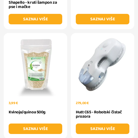
Shapello - kruti šampon za
pse i mačke
SAZNAJ VIŠE
SAZNAJ VIŠE
3,99 €
279,00 €
Kvinoja/quinoa 500g
Hutt C65 - Robotski čistač
prozora
SAZNAJ VIŠE
SAZNAJ VIŠE