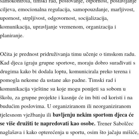
samokontrola, timski rad, poštovanje, otpornost, postavljanje
ciljeva, emocionalna regulacija, samopouzdanje, marljivost,
upornost, strpljivost, odgovornost, socijalizacija,
komunikacija, upravljanje vremenom, organizacija i
planiranje.
Očita je prednost pridruživanja timu učenje o timskom radu.
Kad djeca igraju grupne sportove, moraju dobro surađivati s
drugima kako bi dodala loptu, komunicirala preko terena i
pomogla nekome da ustane ako padne. Timski rad i
komunikacija vještine su koje mogu ponijeti sa sobom u
školu, za grupne projekte i kasnije će im biti od koristi i na
budućim poslovima. U organiziranom ili neorganiziranom
bavljenju nekim sportom
djeca će
tjelesnom vježbanju ili
se više družiti te napredovati kao osobe.
Trener Sabolčec
naglašava i kako opterećenja u sportu, osim što jačaju mišiće,