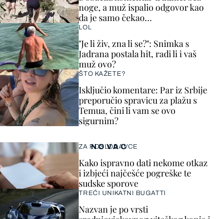
noge, a muž ispalio odgovor kao
da je samo čekao…
LOL
"Je li živ, zna li se?": Snimka s
Jadrana postala hit, radi li i vaš
muž ovo?
ŠTO KAŽETE?
Isključio komentare: Par iz Srbije
preporučio spravicu za plažu s
Temua, čini li vam se ovo
sigurnim?
NOVAC
ZA POSLODAVCE
Kako ispravno dati nekome otkaz
i izbjeći najčešće pogreške te
sudske sporove
TREĆI UNIKATNI BUGATTI
Nazvan je po vrsti