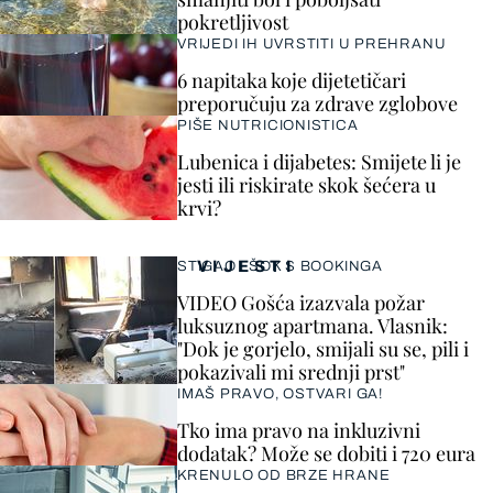
pokretljivost
VRIJEDI IH UVRSTITI U PREHRANU
6 napitaka koje dijetetičari
preporučuju za zdrave zglobove
PIŠE NUTRICIONISTICA
Lubenica i dijabetes: Smijete li je
jesti ili riskirate skok šećera u
krvi?
VIJESTI
STIGAO I ŠOK S BOOKINGA
VIDEO Gošća izazvala požar
luksuznog apartmana. Vlasnik:
"Dok je gorjelo, smijali su se, pili i
pokazivali mi srednji prst"
IMAŠ PRAVO, OSTVARI GA!
Tko ima pravo na inkluzivni
dodatak? Može se dobiti i 720 eura
KRENULO OD BRZE HRANE