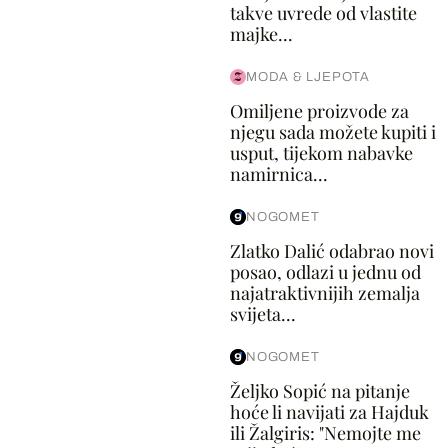
takve uvrede od vlastite
majke...
MODA & LJEPOTA
Omiljene proizvode za
njegu sada možete kupiti i
usput, tijekom nabavke
namirnica...
NOGOMET
Zlatko Dalić odabrao novi
posao, odlazi u jednu od
najatraktivnijih zemalja
svijeta...
NOGOMET
Željko Sopić na pitanje
hoće li navijati za Hajduk
ili Žalgiris: "Nemojte me