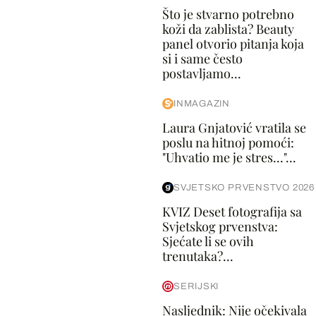
Što je stvarno potrebno
koži da zablista? Beauty
panel otvorio pitanja koja
si i same često
postavljamo...
INMAGAZIN
Laura Gnjatović vratila se
poslu na hitnoj pomoći:
"Uhvatio me je stres..."...
SVJETSKO PRVENSTVO 2026
KVIZ Deset fotografija sa
Svjetskog prvenstva:
Sjećate li se ovih
trenutaka?...
SERIJSKI
Nasljednik: Nije očekivala