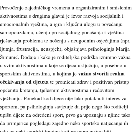
Provođenje zajedničkog vremena u organiziranim i smislenim
aktivnostima s drugima glavni je izvor razvoja socijalnih i
emocionalnih vještina, a igra i ključnu ulogu u povećanju
samopouzdanja, učenju prosocijalnog ponašanja i vještina
rješavanja problema te nošenju s neugodnim osjećajima (npr.
ljutnja, frustracija, neuspjeh), objašnjava psihologinja Marija
Šimunić. Dodaje i kako je roditeljska podrška iznimno važna
u svim aktivnostima u koje se djeca uključuju, a posebno u
važno stvoriti realna
sportskim aktivnostima, u kojima je
očekivanja od djeteta
te promicati zdrav i pozitivan pristup
općenito kretanju, tjelesnim aktivnostima i redovitom
vježbanju. Ponekad kod djece nije lako potaknuti interes za
sportom, pa psihologinja savjetuje da prije nego što roditelji
upišu dijete na određeni sport, prvo ga upoznaju s njime tako
da primjerice pogledaju zajedno neko sportsko natjecanje ili
odu na neki sportski trening koji ne mora nužno biti