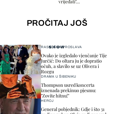
vrijeđati"...
PROČITAJ JOŠ
SHOW
RASKOŠNA PROSLAVA
Ovako je izgledalo vjenčanje Tije
Jurčić: Do oltara ju je dopratio
očuh, a slavilo se uz Olivera i
Rozgu
DRAMA U ŠIBENIKU
Thompson usred koncerta
iznenada prekinuo pjesmu:
"Zovite hitnu!"
HEROJ
General pobjednik: Gdje i što 31