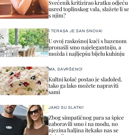
Svećenik kritizirao kratku odjeću
usred toplinskog vala, slažete li se
s njim?
I TERASA JE SAN SNOVA!
U ovoj raskošnoj kući s bazenom
pronašli smo najelegantniju, a
možda i najljepšu bijelu kuhinju
MA, SAVRŠENO!
Kultni kolač postao je sladoled,
tako ga lako možete napraviti
sami
JAKO SU SLATKI!
Zbog simpatičnog para sa špice
zaboravili smo i na modu, no
njezina haljina itekako nas se