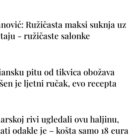
nović: Ružičasta maksi suknja uz
taju - ružičaste salonke
jansku pitu od tikvica obožava
vršen je ljetni ručak, evo recepta
rskoj rivi ugledali ovu haljinu,
ti odakle je – košta samo 18 eura