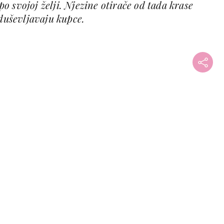
 po svojoj želji. Njezine otirače od tada krase
oduševljavaju kupce.