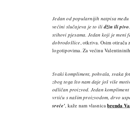
Jedan od popularnijih natpisa među 
većini slučajeva je to ili
džin ili pivo
stihovi pjesama. Jedan koji je meni f
dobrodošlice
, otkriva. Osim otirača
logotipovima. Za većinu Valentinini
Svaki kompliment, pohvala, svaka fo
zbog toga što nam daje još više moti
odličan proizvod. Jedan kompliment m
vrtiću s našim proizvodom, drvo us
brenda Val
sreće'
, kaže nam vlasnica