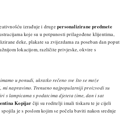
personalizirane predmete
reativnošću izrađuje i druge
ustracijama koje su u potpunosti prilagođene klijentima,
alizirane deke, plakate sa zvijezdama za poseban dan poput
žnijom lokacijom, različite privjeske, okvire s
 imamo u ponudi, ukratko rečeno sve što se može
eli, mi napravimo. Trenutno najpopularniji proizvodi su
viri s lampicama s podatcima djeteta (ime, dan i sat
entina Kopijar
čiji su roditelji imali tiskaru te je cijeli
me spojila je s poslom kojim se počela baviti nakon srednje