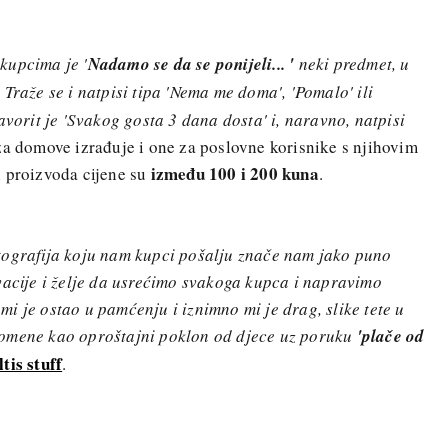
kupcima je '
Nadamo se da se ponijeli... '
neki predmet, u
. Traže se i natpisi tipa 'Nema me doma', 'Pomalo' ili
avorit je 'Svakog gosta 3 dana dosta' i, naravno, natpisi
 za domove izrađuje i one za poslovne korisnike s njihovim
između 100 i 200 kuna
h proizvoda cijene su
.
tografija koju nam kupci pošalju znače nam jako puno
vacije i želje da usrećimo svakoga kupca i napravimo
i je ostao u pamćenju i iznimno mi je drag, slike tete u
pomene kao oproštajni poklon od djece uz poruku
'plače od
tis stuff
.