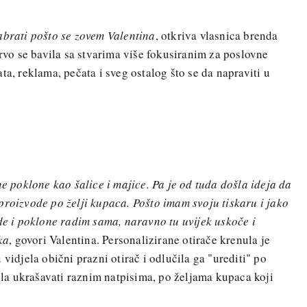
abrati pošto se zovem Valentina
, otkriva vlasnica brenda
prvo se bavila sa stvarima više fokusiranim za poslovne
ta, reklama, pečata i sveg ostalog što se da napraviti u
ne poklone kao šalice i majice. Pa je od tuda došla ideja da
proizvode po želji kupaca. Pošto imam svoju tiskaru i jako
ode i poklone radim sama, naravno tu uvijek uskoče i
ka
, govori Valentina. Personalizirane otirače krenula je
 vidjela obični prazni otirač i odlučila ga "urediti" po
čela ukrašavati raznim natpisima, po željama kupaca koji