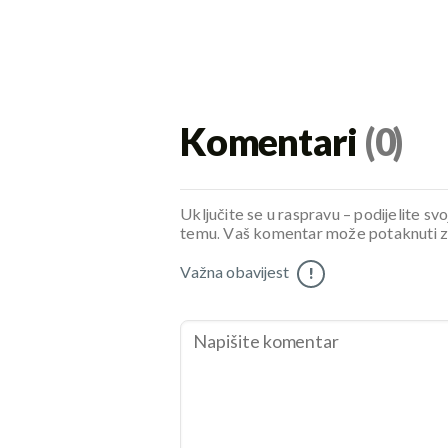
Komentari
(0)
Uključite se u raspravu – podijelite svo
temu. Vaš komentar može potaknuti zani
Važna obavijest
!