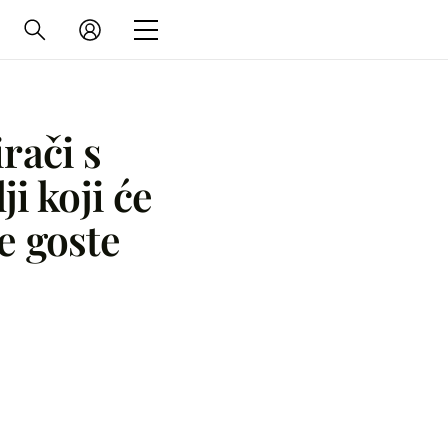
irači s
ji koji će
še goste