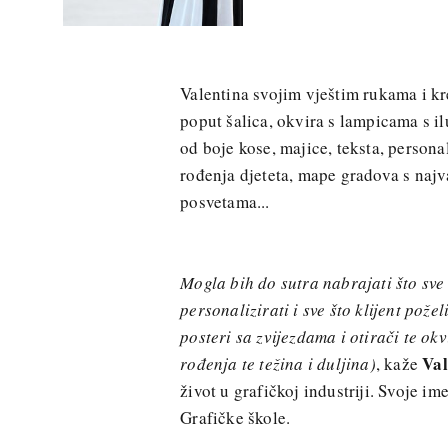
Valentina svojim vještim rukama i k
poput šalica, okvira s lampicama s il
od boje kose, majice, teksta, person
rođenja djeteta, mape gradova s najva
posvetama...
Mogla bih do sutra nabrajati što sve
personalizirati i sve što klijent pož
posteri sa zvijezdama i otirači te ok
Val
rođenja te težina i duljina)
, kaže
život u grafičkoj industriji. Svoje i
Grafičke škole.