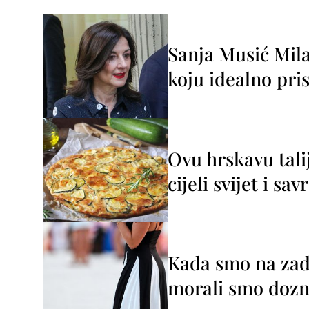
Sanja Musić Mila
koju idealno pris
Ovu hrskavu tali
cijeli svijet i sa
Kada smo na zada
morali smo dozna