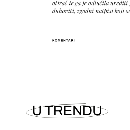
otirač te ga je odlučila urediti
duhoviti, zgodni natpisi koji 
KOMENTARI
U TRENDU