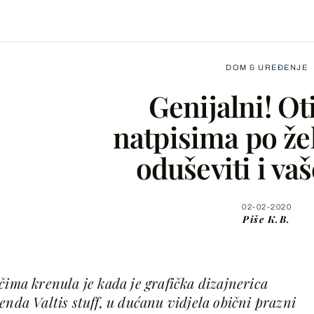
DOM & UREĐENJE
Genijalni! Ot
natpisima po žel
oduševiti i va
Facebook
X
02-02-2020
Piše
K.B.
WhatsApp
čima krenula je kada je grafička dizajnerica
Viber
enda Valtis stuff, u dućanu vidjela obični prazni