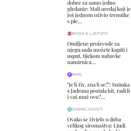
dobre za samo jedno
gledanje: Mali uređaj koji je
još jednom oživio trenutke
s ple...
MODA & LJEPOTA
Omiljene proizvode za
njegu sada možete kupiti i
usput, tijekom nabavke
namirnica...
MIKS
"Je li živ, zna li se?": Snimka
s Jadrana postala hit, radi li
i vaš muž ovo?...
ZANIMLJIVOSTI
Ovako se živjelo u doba
velikog siromaštva: Ljudi