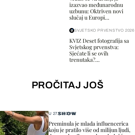
izazvao međunarodnu
uzbunu: Oktriven novi
slučaj u Europi...
SVJETSKO PRVENSTVO 2026
KVIZ Deset fotografija sa
Svjetskog prvenstva:
Sjećate li se ovih
trenutaka?...
PROČITAJ JOŠ
SHOW
U 27. GODINI
Preminula je mlada influencerica
koju je pratilo više od milijun ljudi,