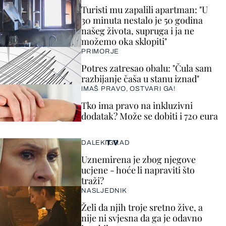
Turisti mu zapalili apartman: "U
30 minuta nestalo je 50 godina
našeg života, supruga i ja ne
možemo oka sklopiti"
PRIMORJE
Potres zatresao obalu: "Čula sam
razbijanje čaša u stanu iznad"
IMAŠ PRAVO, OSTVARI GA!
Tko ima pravo na inkluzivni
dodatak? Može se dobiti i 720 eura
TV
DALEKI GRAD
Uznemirena je zbog njegove
ucjene - hoće li napraviti što
traži?
NASLJEDNIK
Želi da njih troje sretno žive, a
nije ni svjesna da ga je odavno