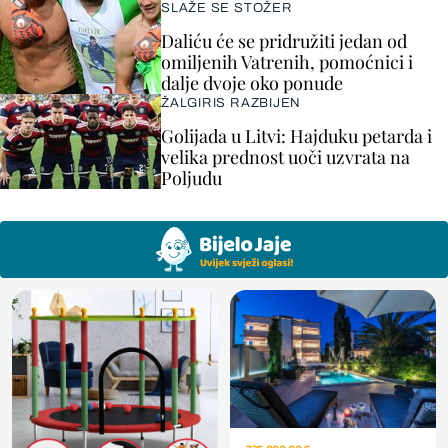
SLAŽE SE STOŽER
Daliću će se pridružiti jedan od
omiljenih Vatrenih, pomoćnici i
dalje dvoje oko ponude
ŽALGIRIS RAZBIJEN
Golijada u Litvi: Hajduku petarda i
velika prednost uoči uzvrata na
Poljudu