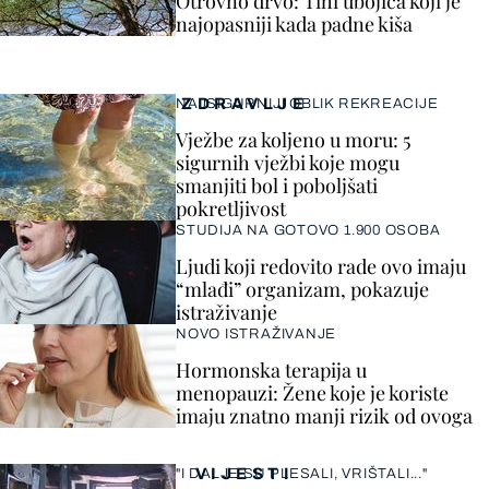
Otrovno drvo: Tihi ubojica koji je
najopasniji kada padne kiša
ZDRAVLJE
NAJSIGURNIJI OBLIK REKREACIJE
Vježbe za koljeno u moru: 5
sigurnih vježbi koje mogu
smanjiti bol i poboljšati
pokretljivost
STUDIJA NA GOTOVO 1.900 OSOBA
Ljudi koji redovito rade ovo imaju
“mlađi” organizam, pokazuje
istraživanje
NOVO ISTRAŽIVANJE
Hormonska terapija u
menopauzi: Žene koje je koriste
imaju znatno manji rizik od ovoga
VIJESTI
"I DALJE SU PLESALI, VRIŠTALI..."