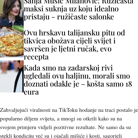
Sanja Musić Milanović: Ružičasta
maksi suknja uz koju idealno
pristaju - ružičaste salonke
Ovu hrskavu talijansku pitu od
tikvica obožava cijeli svijet i
savršen je ljetni ručak, evo
recepta
Kada smo na zadarskoj rivi
ugledali ovu haljinu, morali smo
doznati odakle je – košta samo 18
eura
Zahvaljujući viralnosti na TikToku hodanje na traci postalo je
popularno diljem svijeta, a mnogi su otkrili kako su na
svojem primjeru vidjeli pozitivne rezultate. Ne samo da su
stekli kondiciju već su i ojačali mišiće i kosti, sagorjeli