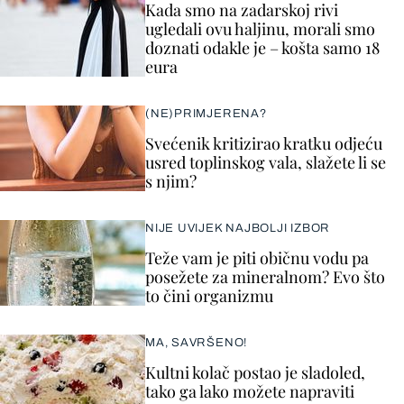
Kada smo na zadarskoj rivi
ugledali ovu haljinu, morali smo
doznati odakle je – košta samo 18
eura
(NE)PRIMJERENA?
Svećenik kritizirao kratku odjeću
usred toplinskog vala, slažete li se
s njim?
NIJE UVIJEK NAJBOLJI IZBOR
Teže vam je piti običnu vodu pa
posežete za mineralnom? Evo što
to čini organizmu
MA, SAVRŠENO!
Kultni kolač postao je sladoled,
tako ga lako možete napraviti