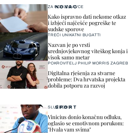
NOVAC
ZA POSLODAVCE
Kako ispravno dati nekome otkaz
i izbjeći najčešće pogreške te
sudske sporove
TREĆI UNIKATNI BUGATTI
Nazvan je po vrsti
srednjovjekovnog viteškog konja i
visok samo metar
POKROVITELJ PHILIP MORRIS ZAGREB
Digitalna rješenja za stvarne
probleme: Dva hrvatska projekta
dobila potporu za razvoj
SPORT
SLUŽBENO
Vinicius donio konačnu odluku,
oglasio se emotivnom porukom:
"Hvala vam svima"