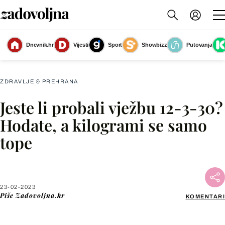
Dnevnik.hr
Vijesti
Sport
Showbizz
Putovanja
Slika nije dostupna
ZDRAVLJE & PREHRANA
Jeste li probali vježbu 12-3-30?
Facebook
Hodate, a kilogrami se samo
tope
X
WhatsApp
23-02-2023
Piše
Zadovoljna.hr
KOMENTARI
Viber