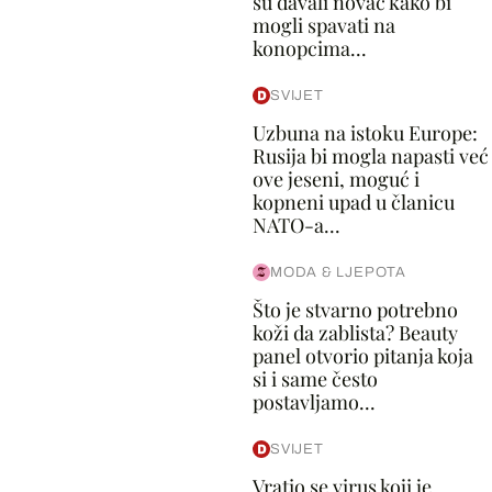
su davali novac kako bi
mogli spavati na
konopcima...
SVIJET
Uzbuna na istoku Europe:
Rusija bi mogla napasti već
ove jeseni, moguć i
kopneni upad u članicu
NATO-a...
MODA & LJEPOTA
Što je stvarno potrebno
koži da zablista? Beauty
panel otvorio pitanja koja
si i same često
postavljamo...
SVIJET
Vratio se virus koji je