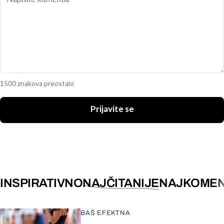
1500 znakova preostalo
Prijavite se
INSPIRATIVNO
NAJČITANIJE
NAJKOMEN
BAŠ EFEKTNA