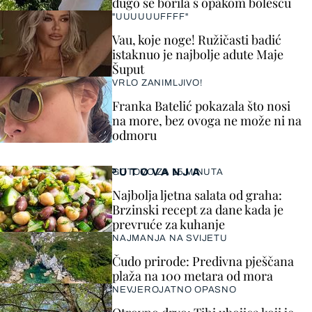
dugo se borila s opakom bolešću
"UUUUUUFFFF"
Vau, koje noge! Ružičasti badić
istaknuo je najbolje adute Maje
Šuput
VRLO ZANIMLJIVO!
Franka Batelić pokazala što nosi
na more, bez ovoga ne može ni na
odmoru
PUTOVANJA
GOTOVO ZA 15 MINUTA
Najbolja ljetna salata od graha:
Brzinski recept za dane kada je
prevruće za kuhanje
NAJMANJA NA SVIJETU
Čudo prirode: Predivna pješčana
plaža na 100 metara od mora
NEVJEROJATNO OPASNO