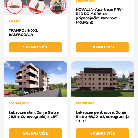
735.000,00 €
NOVALJA- Apartman PRVI
RED DO MORA sa
pripadajućim bazenom -
89,99 €
146.90m2
TRAMPOLIN XXL
RASPRODAJA
SAZNAJ VIŠE
SAZNAJ VIŠE
206.744,00 €
174.139,00 €
Luksuzan stan: Donja Bistra,
Luksuzan penthouse: Donja
78,91 m2, novogradnja *LIFT
Bistra, 66,72 m2, novogradnja
*LIFT*
SAZNAJ VIŠE
SAZNAJ VIŠE