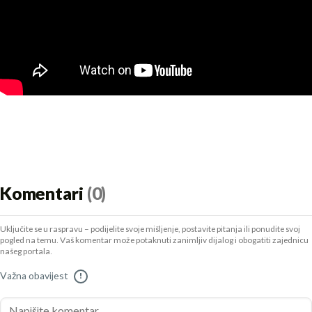
Komentari
(0)
Uključite se u raspravu – podijelite svoje mišljenje, postavite pitanja ili ponudite svoj
pogled na temu. Vaš komentar može potaknuti zanimljiv dijalog i obogatiti zajednicu
našeg portala.
Važna obavijest
!