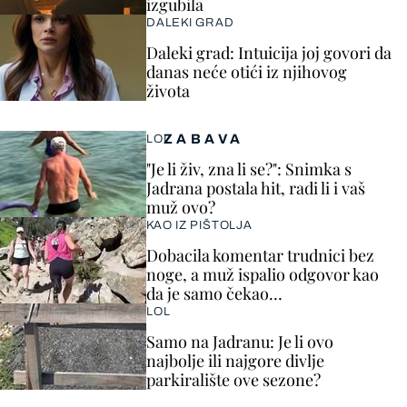
izgubila
DALEKI GRAD
Daleki grad: Intuicija joj govori da
danas neće otići iz njihovog
života
ZABAVA
LOL
"Je li živ, zna li se?": Snimka s
Jadrana postala hit, radi li i vaš
muž ovo?
KAO IZ PIŠTOLJA
Dobacila komentar trudnici bez
noge, a muž ispalio odgovor kao
da je samo čekao…
LOL
Samo na Jadranu: Je li ovo
najbolje ili najgore divlje
parkiralište ove sezone?