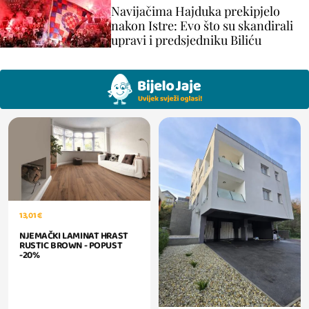
Navijačima Hajduka prekipjelo
nakon Istre: Evo što su skandirali
upravi i predsjedniku Biliću
13,01 €
NJEMAČKI LAMINAT HRAST
RUSTIC BROWN - POPUST
-20%