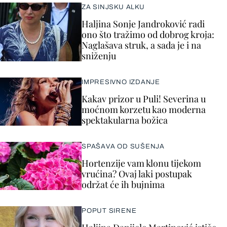
ZA SINJSKU ALKU
Haljina Sonje Jandroković radi
ono što tražimo od dobrog kroja:
Naglašava struk, a sada je i na
sniženju
IMPRESIVNO IZDANJE
Kakav prizor u Puli! Severina u
moćnom korzetu kao moderna
spektakularna božica
SPAŠAVA OD SUŠENJA
Hortenzije vam klonu tijekom
vrućina? Ovaj laki postupak
održat će ih bujnima
POPUT SIRENE