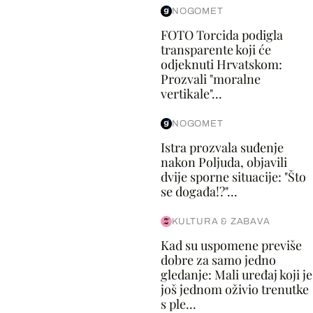
NOGOMET
FOTO Torcida podigla
transparente koji će
odjeknuti Hrvatskom:
Prozvali "moralne
vertikale"...
NOGOMET
Istra prozvala suđenje
nakon Poljuda, objavili
dvije sporne situacije: "Što
se događa!?"...
KULTURA & ZABAVA
Kad su uspomene previše
dobre za samo jedno
gledanje: Mali uređaj koji je
još jednom oživio trenutke
s ple...