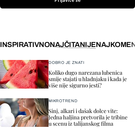
Prijavite se
INSPIRATIVNO
NAJČITANIJE
NAJKOMEN
DOBRO JE ZNATI
Koliko dugo narezana lubenica
smije stajati u hladnjaku i kada je
više nije sigurno jesti?
MIKROTREND
Sinj, alkari i dašak dolce vite:
Jedna haljina pretvorila je tribine
u scenu iz talijanskog filma