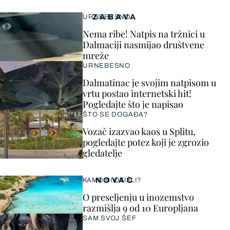
ZABAVA
URNEBESNO
Nema ribe! Natpis na tržnici u
Dalmaciji nasmijao društvene
mreže
URNEBESNO
Dalmatinac je svojim natpisom u
vrtu postao internetski hit!
Pogledajte što je napisao
ŠTO SE DOGAĐA?
Vozač izazvao kaos u Splitu,
pogledajte potez koji je zgrozio
gledatelje
NOVAC
KAMO BI OTIŠLI?
O preseljenju u inozemstvo
razmišlja 9 od 10 Europljana
SAM SVOJ ŠEF