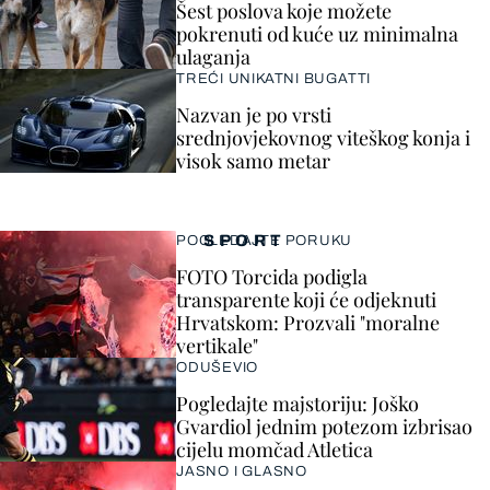
Šest poslova koje možete
pokrenuti od kuće uz minimalna
ulaganja
TREĆI UNIKATNI BUGATTI
Nazvan je po vrsti
srednjovjekovnog viteškog konja i
visok samo metar
SPORT
POGLEDAJTE PORUKU
FOTO Torcida podigla
transparente koji će odjeknuti
Hrvatskom: Prozvali "moralne
vertikale"
ODUŠEVIO
Pogledajte majstoriju: Joško
Gvardiol jednim potezom izbrisao
cijelu momčad Atletica
JASNO I GLASNO