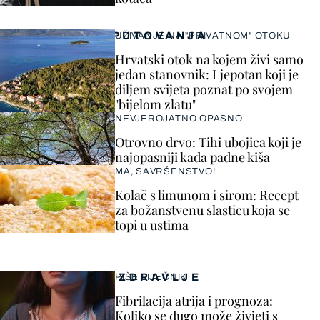
PUTOVANJA
UŽIVANJE NA "PRIVATNOM" OTOKU
Hrvatski otok na kojem živi samo
jedan stanovnik: Ljepotan koji je
diljem svijeta poznat po svojem
"bijelom zlatu"
NEVJEROJATNO OPASNO
Otrovno drvo: Tihi ubojica koji je
najopasniji kada padne kiša
MA, SAVRŠENSTVO!
Kolač s limunom i sirom: Recept
za božanstvenu slasticu koja se
topi u ustima
ZDRAVLJE
PIŠE LIJEČNIK
Fibrilacija atrija i prognoza:
Koliko se dugo može živjeti s