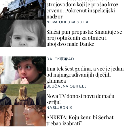
strojovođom koji je prošao kroz
crveno: Pokrenut inspekcijski
nadzor
NOVA ODLUKA SUDA
Slučaj pun propusta: Smanjuje se
broj optuženih za otmicu i
ubojstvo male Danke
TV
DALEKI GRAD
Ima tek šest godina, a već je jedan
od najnagrađivanijih dječjih
glumaca
SLUČAJNA OBITELJ
Nova TV donosi novu domaću
seriju!
NASLJEDNIK
ANKETA: Koju ženu bi Serhat
trebao izabrati?