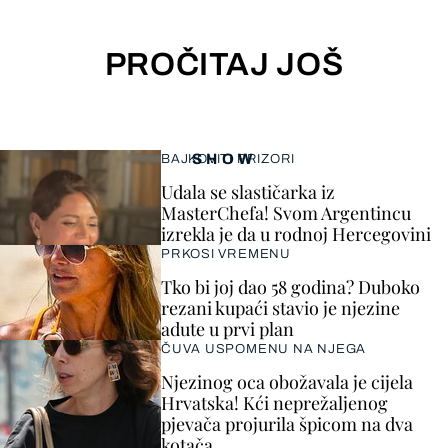
PROČITAJ JOŠ
SHOW
BAJKOVITI PRIZORI
Udala se slastičarka iz
MasterChefa! Svom Argentincu
izrekla je da u rodnoj Hercegovini
PRKOSI VREMENU
Tko bi joj dao 58 godina? Duboko
rezani kupaći stavio je njezine
adute u prvi plan
ČUVA USPOMENU NA NJEGA
Njezinog oca obožavala je cijela
Hrvatska! Kći neprežaljenog
pjevača projurila špicom na dva
kotača