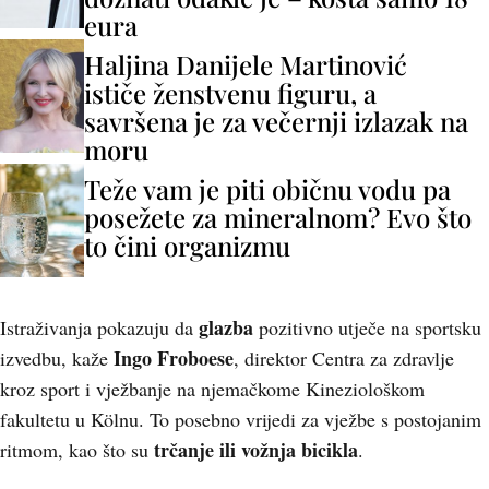
eura
Haljina Danijele Martinović
ističe ženstvenu figuru, a
savršena je za večernji izlazak na
moru
Teže vam je piti običnu vodu pa
posežete za mineralnom? Evo što
to čini organizmu
glazba
Istraživanja pokazuju da
pozitivno utječe na sportsku
Ingo Froboese
izvedbu, kaže
, direktor Centra za zdravlje
kroz sport i vježbanje na njemačkome Kineziološkom
fakultetu u Kölnu. To posebno vrijedi za vježbe s postojanim
trčanje ili vožnja bicikla
ritmom, kao što su
.