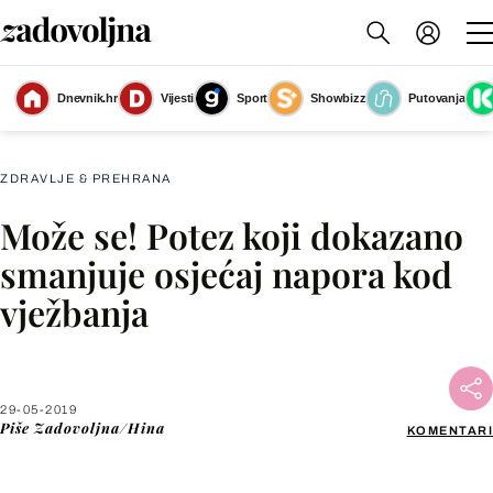
Glazba odvlači pozornost trkača od napora te ju usmjeravaju prema okolini i
Dnevnik.hr
Vijesti
Sport
Showbizz
Putovanja
stvara pozitivno raspoloženje
(Foto: Getty Images)
ZDRAVLJE & PREHRANA
Može se! Potez koji dokazano
Facebook
smanjuje osjećaj napora kod
vježbanja
X
WhatsApp
29-05-2019
Piše
Zadovoljna/Hina
KOMENTARI
Viber