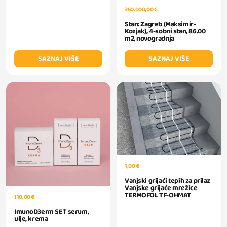
350.000,00 €
Stan: Zagreb (Maksimir-
Kozjak), 4-sobni stan, 86.00
m2, novogradnja
SAZNAJ VIŠE
SAZNAJ VIŠE
1,00 €
Vanjski grijaći tepih za prilaz
Vanjske grijaće mrežice
TERMOFOL TF-OHMAT
110,00 €
ImunoD3erm SET serum,
ulje, krema