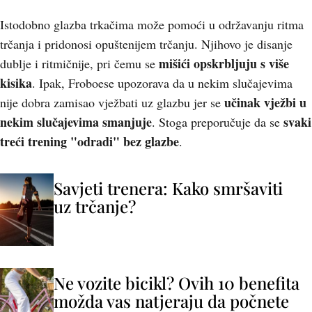
Istodobno glazba trkačima može pomoći u održavanju ritma
trčanja i pridonosi opuštenijem trčanju. Njihovo je disanje
m
išići opskrbljuju s više
dublje i ritmičnije, pri čemu se
kisika
. Ipak, Froboese upozorava da u nekim slučajevima
učinak vježbi u
nije dobra zamisao vježbati uz glazbu jer se
nekim slučajevima smanjuje
svaki
. Stoga preporučuje da se
treći trening "odradi" bez glazbe
.
Savjeti trenera: Kako smršaviti
uz trčanje?
Ne vozite bicikl? Ovih 10 benefita
možda vas natjeraju da počnete