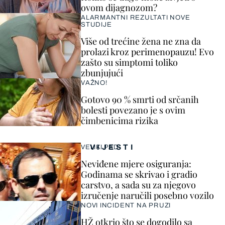
ovom dijagnozom?
ALARMANTNI REZULTATI NOVE
STUDIJE
Više od trećine žena ne zna da
prolazi kroz perimenopauzu! Evo
zašto su simptomi toliko
zbunjujući
VAŽNO!
Gotovo 90 % smrti od srčanih
bolesti povezano je s ovim
čimbenicima rizika
VIJESTI
VELIKI PAD
Neviđene mjere osiguranja:
Godinama se skrivao i gradio
carstvo, a sada su za njegovo
izručenje naručili posebno vozilo
NOVI INCIDENT NA PRUZI
HŽ otkrio što se dogodilo sa