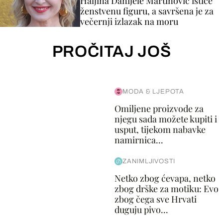
Haljina Danijele Martinović ističe
ženstvenu figuru, a savršena je za
večernji izlazak na moru
PROČITAJ JOŠ
MODA & LJEPOTA
Omiljene proizvode za
njegu sada možete kupiti i
usput, tijekom nabavke
namirnica...
ZANIMLJIVOSTI
Netko zbog ćevapa, netko
zbog drške za motiku: Evo
zbog čega sve Hrvati
duguju pivo...