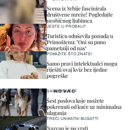
Scena iz Srbije fascinirala
društvene mreže! Pogledajte
neobičnog ljubimca
JESTE LI PROBALI?
Turisticu oduševila ponuda u
Primoštenu: "Oni su puno
pametniji od nas"
POKAŽITE ŠTO ZNATE!
Samo pravi intelektualci mogu
riješiti ovaj kviz bez ijedne
pogreške
NOVAC
SAM SVOJ ŠEF
Šest poslova koje možete
pokrenuti od kuće uz minimalna
ulaganja
TREĆI UNIKATNI BUGATTI
Nazvan je po vrsti