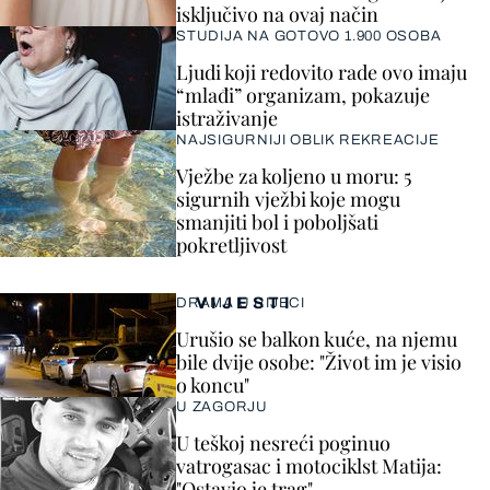
isključivo na ovaj način
STUDIJA NA GOTOVO 1.900 OSOBA
Ljudi koji redovito rade ovo imaju
“mlađi” organizam, pokazuje
istraživanje
NAJSIGURNIJI OBLIK REKREACIJE
Vježbe za koljeno u moru: 5
sigurnih vježbi koje mogu
smanjiti bol i poboljšati
pokretljivost
VIJESTI
DRAMA U RIJECI
Urušio se balkon kuće, na njemu
bile dvije osobe: "Život im je visio
o koncu"
U ZAGORJU
U teškoj nesreći poginuo
vatrogasac i motociklst Matija:
"Ostavio je trag"