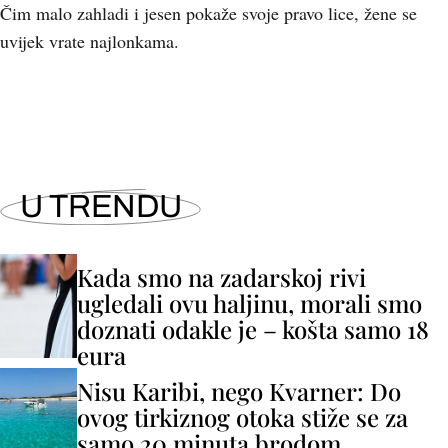
Čim malo zahladi i jesen pokaže svoje pravo lice, žene se
uvijek vrate najlonkama.
U TRENDU
Kada smo na zadarskoj rivi
ugledali ovu haljinu, morali smo
doznati odakle je – košta samo 18
eura
Nisu Karibi, nego Kvarner: Do
ovog tirkiznog otoka stiže se za
samo 20 minuta brodom