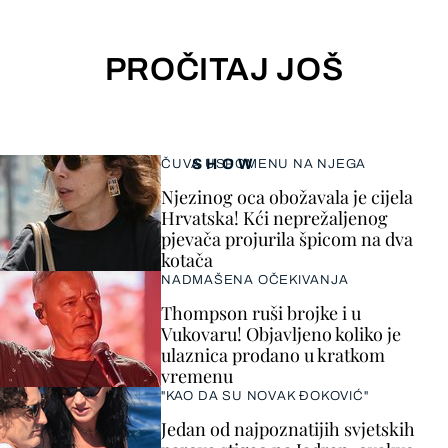
PROČITAJ JOŠ
SHOW
ČUVA USPOMENU NA NJEGA
Njezinog oca obožavala je cijela
Hrvatska! Kći neprežaljenog
pjevača projurila špicom na dva
kotača
NADMAŠENA OČEKIVANJA
Thompson ruši brojke i u
Vukovaru! Objavljeno koliko je
ulaznica prodano u kratkom
vremenu
"KAO DA SU NOVAK ĐOKOVIĆ"
Jedan od najpoznatijih svjetskih