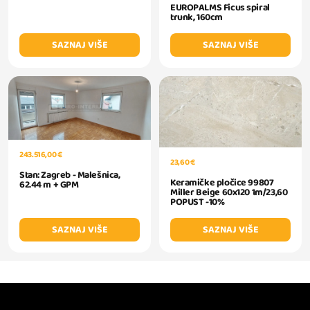
EUROPALMS Ficus spiral
trunk, 160cm
SAZNAJ VIŠE
SAZNAJ VIŠE
243.516,00 €
23,60 €
Stan: Zagreb - Malešnica,
Keramičke pločice 99807
62.44 m + GPM
Miller Beige 60x120 1m/23,60
POPUST -10%
SAZNAJ VIŠE
SAZNAJ VIŠE