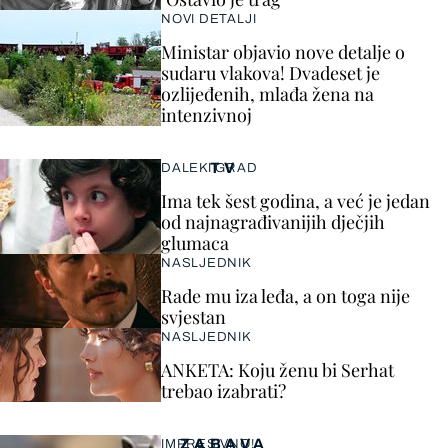
NOVI DETALJI
Ministar objavio nove detalje o
sudaru vlakova! Dvadeset je
ozlijeđenih, mlađa žena na
intenzivnoj
TV
DALEKI GRAD
Ima tek šest godina, a već je jedan
od najnagrađivanijih dječjih
glumaca
NASLJEDNIK
Rade mu iza leđa, a on toga nije
svjestan
NASLJEDNIK
ANKETA: Koju ženu bi Serhat
trebao izabrati?
ZABAVA
IMPRESIVNO!