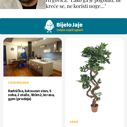
Hrgovića: "Lako ga je pogoditi, ne
kreće se, ne koristi noge..."
1.020.000,00 €
Radnička, luksuzan stan, 5
soba, 2 etaže, 180m2, terasa,
gpm (prodaja)
1,00 €