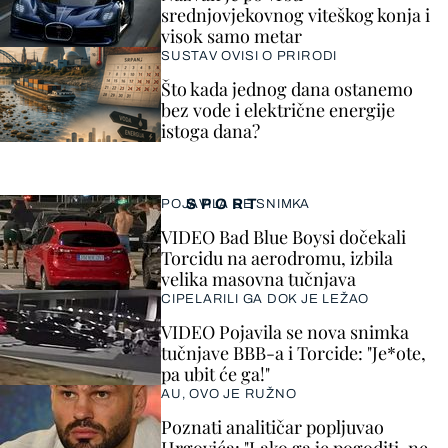
srednjovjekovnog viteškog konja i
visok samo metar
SUSTAV OVISI O PRIRODI
Što kada jednog dana ostanemo
bez vode i električne energije
istoga dana?
SPORT
POJAVILA SE SNIMKA
VIDEO Bad Blue Boysi dočekali
Torcidu na aerodromu, izbila
velika masovna tučnjava
CIPELARILI GA DOK JE LEŽAO
VIDEO Pojavila se nova snimka
tučnjave BBB-a i Torcide: "Je*ote,
pa ubit će ga!"
AU, OVO JE RUŽNO
Poznati analitičar popljuvao