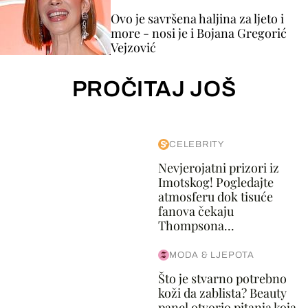
Ovo je savršena haljina za ljeto i
more - nosi je i Bojana Gregorić
Vejzović
PROČITAJ JOŠ
CELEBRITY
Nevjerojatni prizori iz
Imotskog! Pogledajte
atmosferu dok tisuće
fanova čekaju
Thompsona...
MODA & LJEPOTA
Što je stvarno potrebno
koži da zablista? Beauty
panel otvorio pitanja koja