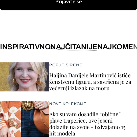
Prijavite se
INSPIRATIVNO
NAJČITANIJE
NAJKOMEN
POPUT SIRENE
Haljina Danijele Martinović ističe
ženstvenu figuru, a savršena je za
večernji izlazak na moru
NOVE KOLEKCIJE
Ako su vam dosadile “obične”
plave traperice, ove jeseni
dolazite na svoje - izdvajamo 15
hit modela