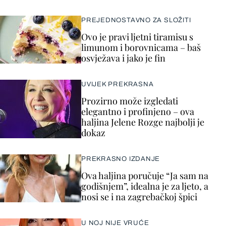
PREJEDNOSTAVNO ZA SLOŽITI
Ovo je pravi ljetni tiramisu s
limunom i borovnicama – baš
osvježava i jako je fin
UVIJEK PREKRASNA
Prozirno može izgledati
elegantno i profinjeno – ova
haljina Jelene Rozge najbolji je
dokaz
PREKRASNO IZDANJE
Ova haljina poručuje “Ja sam na
godišnjem”, idealna je za ljeto, a
nosi se i na zagrebačkoj špici
U NOJ NIJE VRUĆE