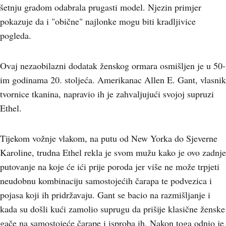
šetnju gradom odabrala prugasti model. Njezin primjer
pokazuje da i "obične" najlonke mogu biti kradljivice
pogleda.
Ovaj nezaobilazni dodatak ženskog ormara osmišljen je u 50-
im godinama 20. stoljeća. Amerikanac Allen E. Gant, vlasnik
tvornice tkanina, napravio ih je zahvaljujući svojoj supruzi
Ethel.
Tijekom vožnje vlakom, na putu od New Yorka do Sjeverne
Karoline, trudna Ethel rekla je svom mužu kako je ovo zadnje
putovanje na koje će ići prije poroda jer više ne može trpjeti
neudobnu kombinaciju samostojećih čarapa te podvezica i
pojasa koji ih pridržavaju. Gant se bacio na razmišljanje i
kada su došli kući zamolio suprugu da prišije klasične ženske
gače na samostojeće čarape i isproba ih. Nakon toga odnio je