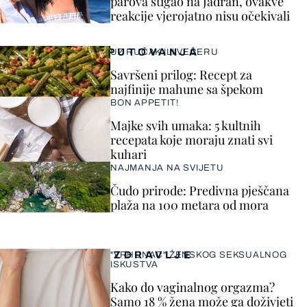
parova stigao na Jadran, ovakve
reakcije vjerojatno nisu očekivali
PUTOVANJA
UZ RUČAK ILI VEČERU
Savršeni prilog: Recept za
najfinije mahune sa špekom
BON APPETIT!
Majke svih umaka: 5 kultnih
recepata koje moraju znati svi
kuhari
NAJMANJA NA SVIJETU
Čudo prirode: Predivna pješčana
plaža na 100 metara od mora
ZDRAVLJE
"VRHUNAC" ŽENSKOG SEKSUALNOG
ISKUSTVA
Kako do vaginalnog orgazma?
Samo 18 % žena može ga doživjeti