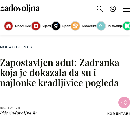
Dnevnik.hr
Vijesti
Sport
Showbizz
Putovanja
Slika nije dostupna
MODA & LJEPOTA
Zapostavljen adut: Zadranka
Facebook
koja je dokazala da su i
najlonke kradljivice pogleda
X
WhatsApp
08-11-2020
Piše
Zadovoljna.hr
KOMENTARI
Viber