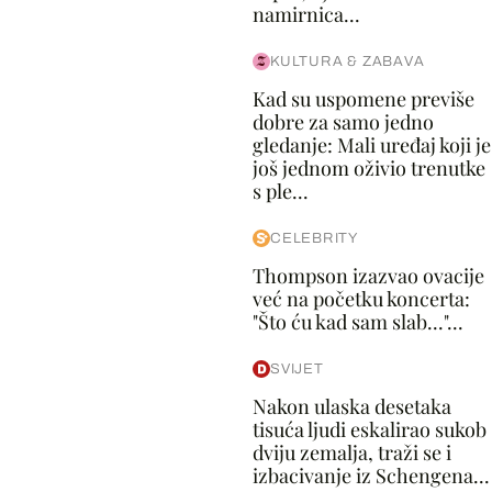
namirnica...
KULTURA & ZABAVA
Kad su uspomene previše
dobre za samo jedno
gledanje: Mali uređaj koji je
još jednom oživio trenutke
s ple...
CELEBRITY
Thompson izazvao ovacije
već na početku koncerta:
"Što ću kad sam slab..."...
SVIJET
Nakon ulaska desetaka
tisuća ljudi eskalirao sukob
dviju zemalja, traži se i
izbacivanje iz Schengena...