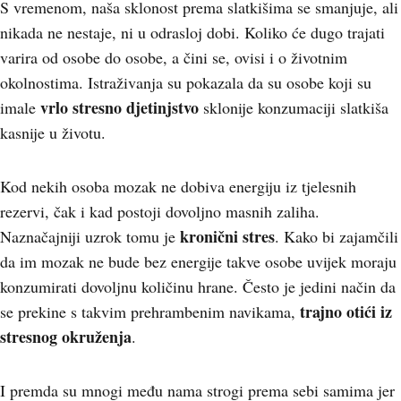
S vremenom, naša sklonost prema slatkišima se smanjuje, ali
nikada ne nestaje, ni u odrasloj dobi. Koliko će dugo trajati
varira od osobe do osobe, a čini se, ovisi i o životnim
okolnostima. Istraživanja su pokazala da su osobe koji su
vrlo stresno djetinjstvo
imale
sklonije konzumaciji slatkiša
kasnije u životu.
Kod nekih osoba mozak ne dobiva energiju iz tjelesnih
rezervi, čak i kad postoji dovoljno masnih zaliha.
kronični stres
Naznačajniji uzrok tomu je
. Kako bi zajamčili
da im mozak ne bude bez energije takve osobe uvijek moraju
konzumirati dovoljnu količinu hrane. Često je jedini način da
trajno otići iz
se prekine s takvim prehrambenim navikama,
stresnog okruženja
.
I premda su mnogi među nama strogi prema sebi samima jer