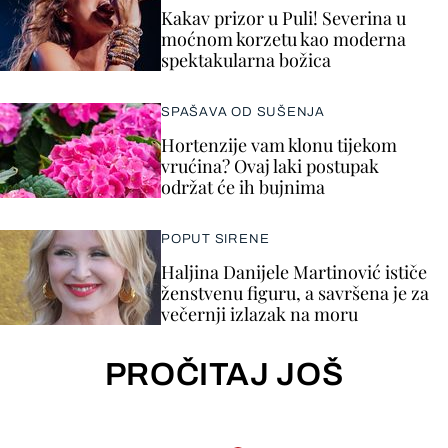
Kakav prizor u Puli! Severina u
moćnom korzetu kao moderna
spektakularna božica
SPAŠAVA OD SUŠENJA
Hortenzije vam klonu tijekom
vrućina? Ovaj laki postupak
održat će ih bujnima
POPUT SIRENE
Haljina Danijele Martinović ističe
ženstvenu figuru, a savršena je za
večernji izlazak na moru
PROČITAJ JOŠ