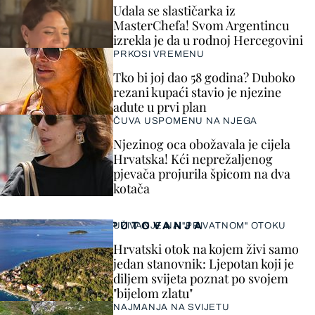
Udala se slastičarka iz
MasterChefa! Svom Argentincu
izrekla je da u rodnoj Hercegovini
PRKOSI VREMENU
Tko bi joj dao 58 godina? Duboko
rezani kupaći stavio je njezine
adute u prvi plan
ČUVA USPOMENU NA NJEGA
Njezinog oca obožavala je cijela
Hrvatska! Kći neprežaljenog
pjevača projurila špicom na dva
kotača
PUTOVANJA
UŽIVANJE NA "PRIVATNOM" OTOKU
Hrvatski otok na kojem živi samo
jedan stanovnik: Ljepotan koji je
diljem svijeta poznat po svojem
"bijelom zlatu"
NAJMANJA NA SVIJETU