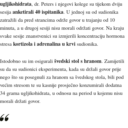
ugljikohidrata
, dr. Peters i njegovi kolege su tijekom dviju
anketirali 40 ispitanika
sesija
. U jednoj su od sudionika
zatražili da pred strancima održe govor u trajanju od 10
minuta, a u drugoj sesiji nisu morali održati govor. Na kraju
svake sesije znanstvenici su izmjerili koncentraciju hormona
kortizola i adrenalina u krvi
stresa
sudionika.
švedski stol s hranom
Istodobno su im osigurali
. Zamijetili
su da su sudionici eksperimenta, kada su držali govor prije
nego što su posegnuli za hranom sa švedskog stola, bili pod
većim stresom te su kasnije prosječno konzumirali dodatna
34 grama ugljikohidrata, u odnosu na period u kojemu nisu
morali držati govor.