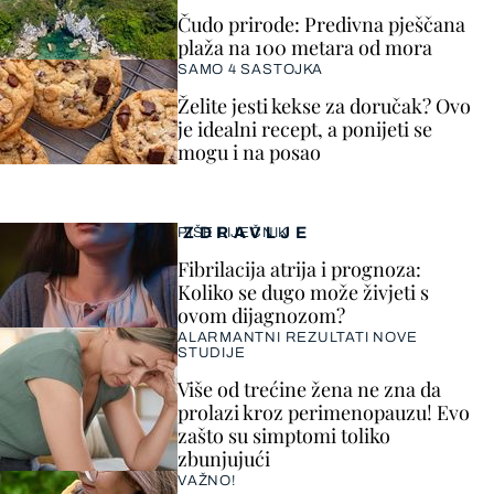
Čudo prirode: Predivna pješčana
plaža na 100 metara od mora
SAMO 4 SASTOJKA
Želite jesti kekse za doručak? Ovo
je idealni recept, a ponijeti se
mogu i na posao
ZDRAVLJE
PIŠE LIJEČNIK
Fibrilacija atrija i prognoza:
Koliko se dugo može živjeti s
ovom dijagnozom?
ALARMANTNI REZULTATI NOVE
STUDIJE
Više od trećine žena ne zna da
prolazi kroz perimenopauzu! Evo
zašto su simptomi toliko
zbunjujući
VAŽNO!