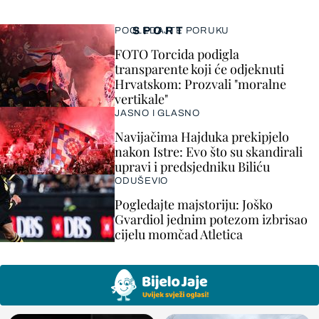
SPORT
POGLEDAJTE PORUKU
FOTO Torcida podigla
transparente koji će odjeknuti
Hrvatskom: Prozvali "moralne
vertikale"
JASNO I GLASNO
Navijačima Hajduka prekipjelo
nakon Istre: Evo što su skandirali
upravi i predsjedniku Biliću
ODUŠEVIO
Pogledajte majstoriju: Joško
Gvardiol jednim potezom izbrisao
cijelu momčad Atletica