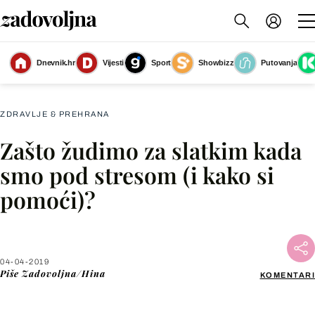
Dnevnik.hr
Vijesti
Sport
Showbizz
Putovanja
Šećer pokreće centar za užitak i nagradu u mozgu
(Foto: Getty Images)
ZDRAVLJE & PREHRANA
Zašto žudimo za slatkim kada
Facebook
smo pod stresom (i kako si
pomoći)?
X
WhatsApp
04-04-2019
Piše
Zadovoljna/Hina
KOMENTARI
Viber