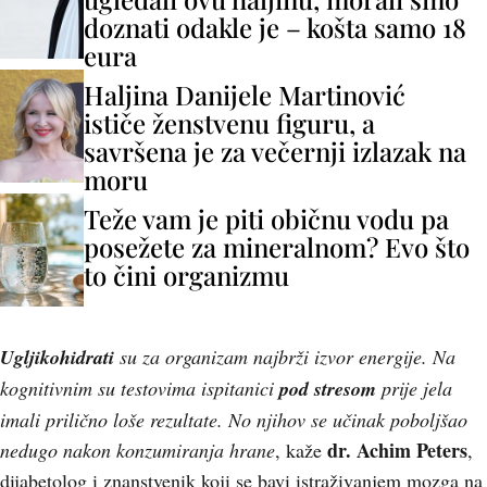
doznati odakle je – košta samo 18
eura
Haljina Danijele Martinović
ističe ženstvenu figuru, a
savršena je za večernji izlazak na
moru
Teže vam je piti običnu vodu pa
posežete za mineralnom? Evo što
to čini organizmu
Ugljikohidrati
su za organizam najbrži izvor energije. Na
kognitivnim su testovima ispitanici
pod stresom
prije jela
imali prilično loše rezultate. No njihov se učinak poboljšao
dr. Achim Peters
nedugo nakon konzumiranja hrane
, kaže
,
dijabetolog i znanstvenik koji se bavi istraživanjem mozga na