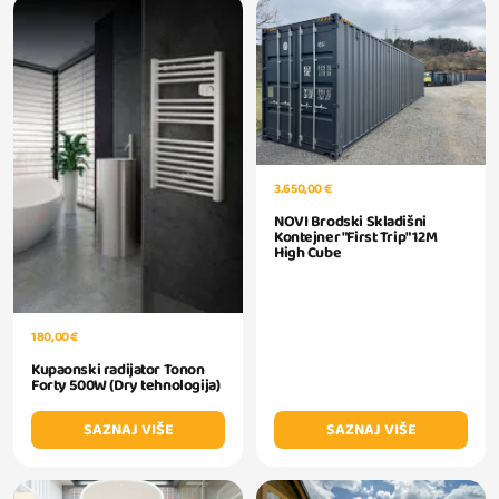
3.650,00 €
NOVI Brodski Skladišni
Kontejner "First Trip" 12M
High Cube
180,00 €
Kupaonski radijator Tonon
Forty 500W (Dry tehnologija)
SAZNAJ VIŠE
SAZNAJ VIŠE