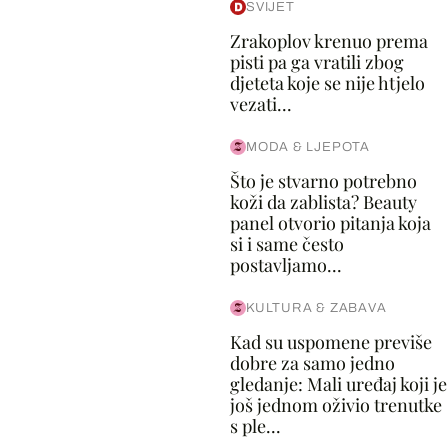
SVIJET
Zrakoplov krenuo prema
pisti pa ga vratili zbog
djeteta koje se nije htjelo
vezati...
MODA & LJEPOTA
Što je stvarno potrebno
koži da zablista? Beauty
panel otvorio pitanja koja
si i same često
postavljamo...
KULTURA & ZABAVA
Kad su uspomene previše
dobre za samo jedno
gledanje: Mali uređaj koji je
još jednom oživio trenutke
s ple...