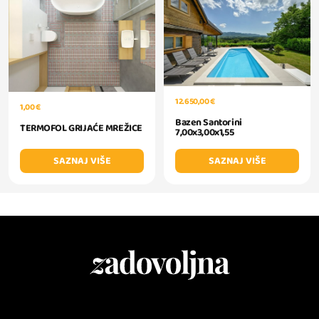
12.650,00 €
1,00 €
Bazen Santorini
TERMOFOL GRIJAĆE MREŽICE
7,00x3,00x1,55
SAZNAJ VIŠE
SAZNAJ VIŠE