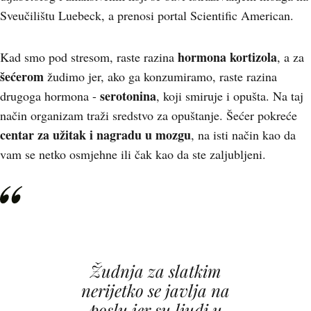
Sveučilištu Luebeck, a prenosi portal Scientific American.
hormona kortizola
Kad smo pod stresom, raste razina
, a za
šećerom
žudimo jer, ako ga konzumiramo, raste razina
serotonin
a
drugoga hormona -
, koji smiruje i opušta. Na taj
način organizam traži sredstvo za opuštanje. Šećer pokreće
centar za užitak i nagradu u mozgu
, na isti način kao da
vam se netko osmjehne ili čak kao da ste zaljubljeni.
Žudnja za slatkim
nerijetko se javlja na
poslu jer su ljudi u