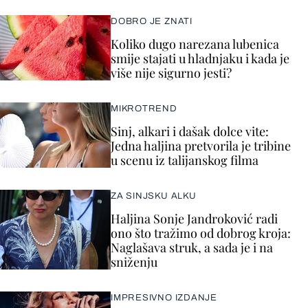
DOBRO JE ZNATI
Koliko dugo narezana lubenica
smije stajati u hladnjaku i kada je
više nije sigurno jesti?
MIKROTREND
Sinj, alkari i dašak dolce vite:
Jedna haljina pretvorila je tribine
u scenu iz talijanskog filma
ZA SINJSKU ALKU
Haljina Sonje Jandroković radi
ono što tražimo od dobrog kroja:
Naglašava struk, a sada je i na
sniženju
IMPRESIVNO IZDANJE