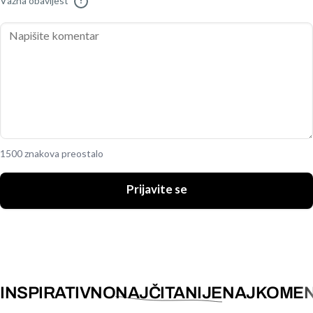
Važna obavijest
!
1500 znakova preostalo
Prijavite se
INSPIRATIVNO
NAJČITANIJE
NAJKOMEN