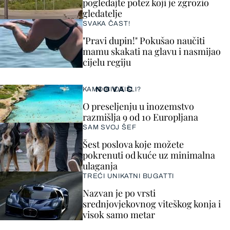
pogledajte potez koji je zgrozio
gledatelje
SVAKA ČAST!
"Pravi dupin!" Pokušao naučiti
mamu skakati na glavu i nasmijao
cijelu regiju
NOVAC
KAMO BI OTIŠLI?
O preseljenju u inozemstvo
razmišlja 9 od 10 Europljana
SAM SVOJ ŠEF
Šest poslova koje možete
pokrenuti od kuće uz minimalna
ulaganja
TREĆI UNIKATNI BUGATTI
Nazvan je po vrsti
srednjovjekovnog viteškog konja i
visok samo metar