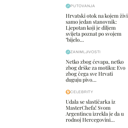
PUTOVANJA
Hrvatski otok na kojem živi
samo jedan stanovnik:
Ljepotan koji je diljem
svijeta poznat po svojem
"bijelo...
ZANIMLJIVOSTI
Netko zbog ćevapa, netko
zbog drške za motiku: Evo
zbog čega sve Hrvati
duguju pivo...
CELEBRITY
Udala se slastičarka iz
MasterChefa! Svom
Argentincu izrekla je da u
rodnoj Hercegovini...