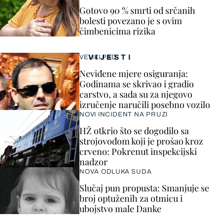
Gotovo 90 % smrti od srčanih
bolesti povezano je s ovim
čimbenicima rizika
VIJESTI
VELIKI PAD
Neviđene mjere osiguranja:
Godinama se skrivao i gradio
carstvo, a sada su za njegovo
izručenje naručili posebno vozilo
NOVI INCIDENT NA PRUZI
HŽ otkrio što se dogodilo sa
strojovođom koji je prošao kroz
crveno: Pokrenut inspekcijski
nadzor
NOVA ODLUKA SUDA
Slučaj pun propusta: Smanjuje se
broj optuženih za otmicu i
ubojstvo male Danke