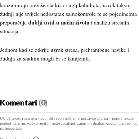
konzumiraju previše slatkiša i ugljikohidrata, uzrok takvoj
žudnji nije uvijek nedostatak samokontrole te se pojedincima
dublji uvid u način života
preporučuje
i analizu stresnih
situacija.
Jednom kad se otkrije uzrok stresa, prehrambene navike i
žudnja za slatkim mogli bi se izmijeniti.
Komentari
(0)
Uključite se u raspravu – podijelite svoje mišljenje, postavite pitanja ili ponudite svoj
pogled na temu. Vaš komentar može potaknuti zanimljiv dijalog i obogatiti zajednicu
našeg portala.