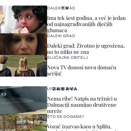
TV
DALEKI GRAD
Ima tek šest godina, a već je jedan
od najnagrađivanijih dječjih
glumaca
DALEKI GRAD
Daleki grad: Životno je ugrožena,
no to nitko ne zna
SLUČAJNA OBITELJ
Nova TV donosi novu domaću
seriju!
ZABAVA
URNEBESNO
Nema ribe! Natpis na tržnici u
Dalmaciji nasmijao društvene
mreže
ŠTO SE DOGAĐA?
Vozač izazvao kaos u Splitu,