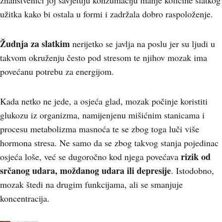
znanstvenici joj savjetuju konzumaciju manje količine slatkog
užitka kako bi ostala u formi i zadržala dobro raspoloženje.
Žudnja za slatkim
nerijetko se javlja na poslu jer su ljudi u
takvom okruženju često pod stresom te njihov mozak ima
povećanu potrebu za energijom.
Kada netko ne jede, a osjeća glad, mozak počinje koristiti
glukozu iz organizma, namijenjenu mišićnim stanicama i
procesu metabolizma masnoća te se zbog toga luči više
hormona stresa. Ne samo da se zbog takvog stanja pojedinac
rizik od
osjeća loše, već se dugoročno kod njega povećava
srčanog udara, moždanog udara ili depresije
. Istodobno,
mozak štedi na drugim funkcijama, ali se smanjuje
koncentracija.