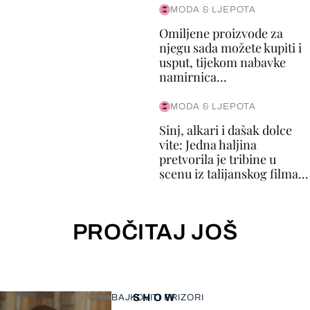
MODA & LJEPOTA
Omiljene proizvode za
njegu sada možete kupiti i
usput, tijekom nabavke
namirnica...
MODA & LJEPOTA
Sinj, alkari i dašak dolce
vite: Jedna haljina
pretvorila je tribine u
scenu iz talijanskog filma...
PROČITAJ JOŠ
SHOW
BAJKOVITI PRIZORI