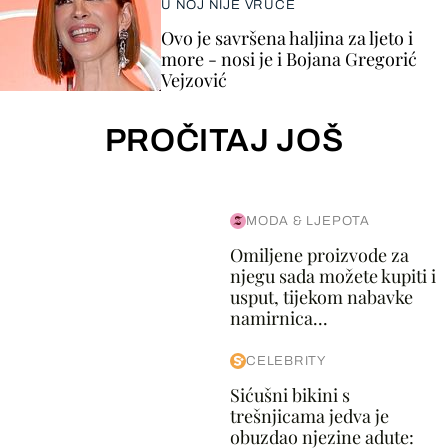
U NOJ NIJE VRUĆE
Ovo je savršena haljina za ljeto i
more - nosi je i Bojana Gregorić
Vejzović
PROČITAJ JOŠ
MODA & LJEPOTA
Omiljene proizvode za
njegu sada možete kupiti i
usput, tijekom nabavke
namirnica...
CELEBRITY
Sićušni bikini s
trešnjicama jedva je
obuzdao njezine adute: