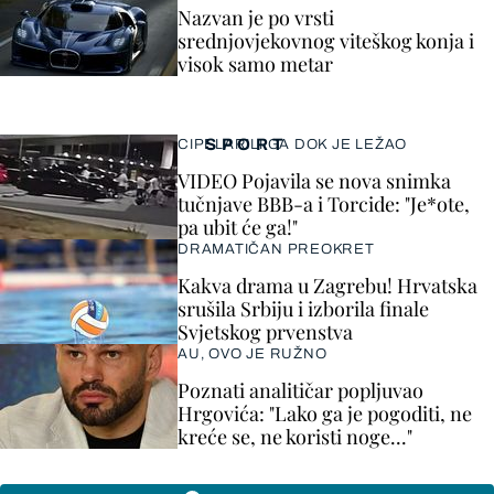
Nazvan je po vrsti
srednjovjekovnog viteškog konja i
visok samo metar
SPORT
CIPELARILI GA DOK JE LEŽAO
VIDEO Pojavila se nova snimka
tučnjave BBB-a i Torcide: "Je*ote,
pa ubit će ga!"
DRAMATIČAN PREOKRET
Kakva drama u Zagrebu! Hrvatska
srušila Srbiju i izborila finale
Svjetskog prvenstva
AU, OVO JE RUŽNO
Poznati analitičar popljuvao
Hrgovića: "Lako ga je pogoditi, ne
kreće se, ne koristi noge..."