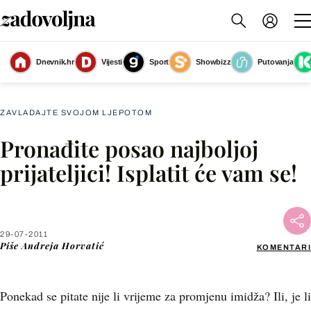
Dnevnik.hr
Vijesti
Sport
Showbizz
Putovanja
Slika nije dostupna
ZAVLADAJTE SVOJOM LJEPOTOM
Pronađite posao najboljoj
Facebook
prijateljici! Isplatit će vam se!
X
29-07-2011
WhatsApp
Piše
Andreja Horvatić
KOMENTARI
Viber
Ponekad se pitate nije li vrijeme za promjenu imidža? Ili, je li