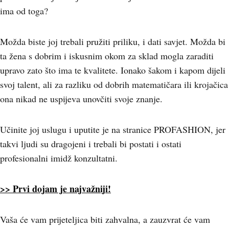
ima od toga?
Možda biste joj trebali pružiti priliku, i dati savjet. Možda bi
ta žena s dobrim i iskusnim okom za sklad mogla zaraditi
upravo zato što ima te kvalitete. Ionako šakom i kapom dijeli
svoj talent, ali za razliku od dobrih matematičara ili krojačica
ona nikad ne uspijeva unovčiti svoje znanje.
Učinite joj uslugu i uputite je na stranice PROFASHION, jer
takvi ljudi su dragojeni i trebali bi postati i ostati
profesionalni imidž konzultatni.
>> Prvi dojam je najvažniji!
Vaša će vam prijeteljica biti zahvalna, a zauzvrat će vam