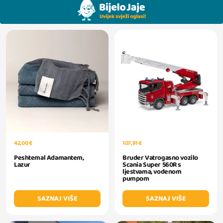
42,00 €
107,91 €
Peshtemal Adamantem,
Bruder Vatrogasno vozilo
Lazur
Scania Super 560R s
ljestvama, vodenom
pumpom
SAZNAJ VIŠE
SAZNAJ VIŠE