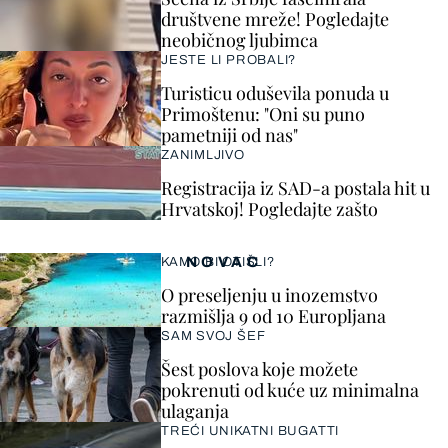
društvene mreže! Pogledajte
neobičnog ljubimca
JESTE LI PROBALI?
Turisticu oduševila ponuda u
Primoštenu: "Oni su puno
pametniji od nas"
ZANIMLJIVO
Registracija iz SAD-a postala hit u
Hrvatskoj! Pogledajte zašto
NOVAC
KAMO BI OTIŠLI?
O preseljenju u inozemstvo
razmišlja 9 od 10 Europljana
SAM SVOJ ŠEF
Šest poslova koje možete
pokrenuti od kuće uz minimalna
ulaganja
TREĆI UNIKATNI BUGATTI