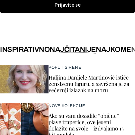
Prijavite se
INSPIRATIVNO
NAJČITANIJE
NAJKOMEN
POPUT SIRENE
Haljina Danijele Martinović ističe
ženstvenu figuru, a savršena je za
večernji izlazak na moru
NOVE KOLEKCIJE
Ako su vam dosadile “obične”
plave traperice, ove jeseni
dolazite na svoje - izdvajamo 15
hit modela