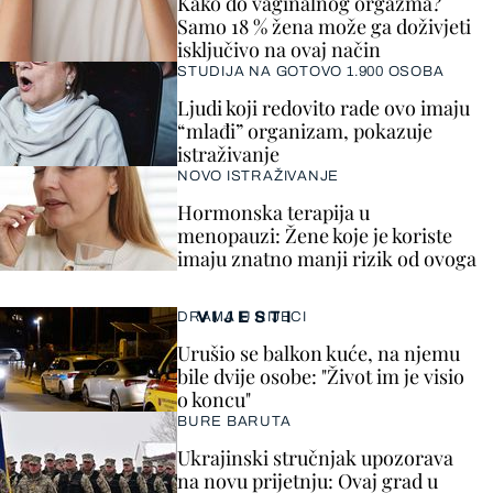
Kako do vaginalnog orgazma?
Samo 18 % žena može ga doživjeti
isključivo na ovaj način
STUDIJA NA GOTOVO 1.900 OSOBA
Ljudi koji redovito rade ovo imaju
“mlađi” organizam, pokazuje
istraživanje
NOVO ISTRAŽIVANJE
Hormonska terapija u
menopauzi: Žene koje je koriste
imaju znatno manji rizik od ovoga
VIJESTI
DRAMA U RIJECI
Urušio se balkon kuće, na njemu
bile dvije osobe: "Život im je visio
o koncu"
BURE BARUTA
Ukrajinski stručnjak upozorava
na novu prijetnju: Ovaj grad u