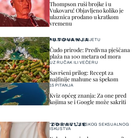
Thompson ruši brojke i u
Vukovaru! Objavljeno koliko je
ulaznica prodano u kratkom
vremenu
PUTOVANJA
NAJMANJA NA SVIJETU
Čudo prirode: Predivna pješčana
plaža na 100 metara od mora
UZ RUČAK ILI VEČERU
Savršeni prilog: Recept za
najfinije mahune sa špekom
15 PITANJA
Kviz općeg znanja: Za one pred
kojima se i Google može sakriti
ZDRAVLJE
"VRHUNAC" ŽENSKOG SEKSUALNOG
ISKUSTVA