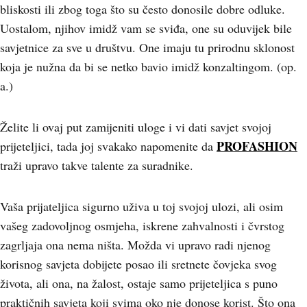
bliskosti ili zbog toga što su često donosile dobre odluke.
Uostalom, njihov imidž vam se sviđa, one su oduvijek bile
savjetnice za sve u društvu. One imaju tu prirodnu sklonost
koja je nužna da bi se netko bavio imidž konzaltingom. (op.
a.)
Želite li ovaj put zamijeniti uloge i vi dati savjet svojoj
PROFASHION
prijeteljici, tada joj svakako napomenite da
traži upravo takve talente za suradnike.
Vaša prijateljica sigurno uživa u toj svojoj ulozi, ali osim
vašeg zadovoljnog osmjeha, iskrene zahvalnosti i čvrstog
zagrljaja ona nema ništa. Možda vi upravo radi njenog
korisnog savjeta dobijete posao ili sretnete čovjeka svog
života, ali ona, na žalost, ostaje samo prijeteljica s puno
praktičnih savjeta koji svima oko nje donose korist. Što ona