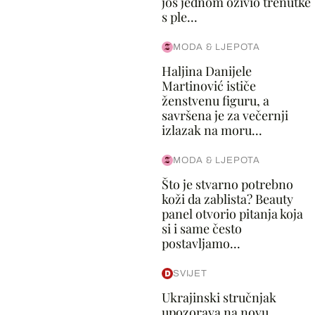
još jednom oživio trenutke
s ple...
MODA & LJEPOTA
Haljina Danijele
Martinović ističe
ženstvenu figuru, a
savršena je za večernji
izlazak na moru...
MODA & LJEPOTA
Što je stvarno potrebno
koži da zablista? Beauty
panel otvorio pitanja koja
si i same često
postavljamo...
SVIJET
Ukrajinski stručnjak
upozorava na novu