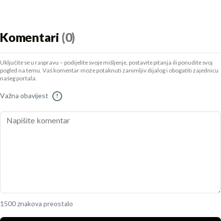
Komentari
(0)
Uključite se u raspravu – podijelite svoje mišljenje, postavite pitanja ili ponudite svoj
pogled na temu. Vaš komentar može potaknuti zanimljiv dijalog i obogatiti zajednicu
našeg portala.
Važna obavijest
!
1500 znakova preostalo