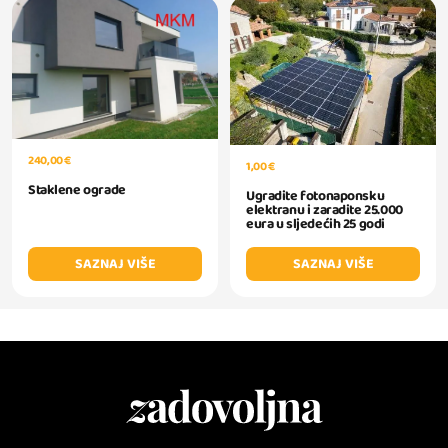
240,00 €
1,00 €
Staklene ograde
Ugradite fotonaponsku
elektranu i zaradite 25.000
eura u sljedećih 25 godi
SAZNAJ VIŠE
SAZNAJ VIŠE