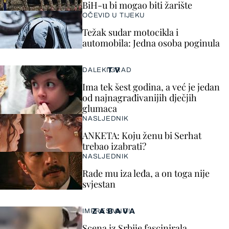
BiH-u bi mogao biti žarište
OČEVID U TIJEKU
Težak sudar motocikla i
automobila: Jedna osoba poginula
TV
DALEKI GRAD
Ima tek šest godina, a već je jedan
od najnagrađivanijih dječjih
glumaca
NASLJEDNIK
ANKETA: Koju ženu bi Serhat
trebao izabrati?
NASLJEDNIK
Rade mu iza leđa, a on toga nije
svjestan
ZABAVA
IMPRESIVNO!
Scena iz Srbije fascinirala