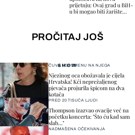
prijetnju: Ovaj grad u BiH-
u bi mogao biti žarište...
PROČITAJ JOŠ
SHOW
ČUVA USPOMENU NA NJEGA
Njezinog oca obožavala je cijela
Hrvatska! Kći neprežaljenog
pjevača projurila špicom na dva
kotača
PRED 20 TISUĆA LJUDI
Thompson izazvao ovacije već na
početku koncerta: "Što ću kad sam
slab..."
NADMAŠENA OČEKIVANJA