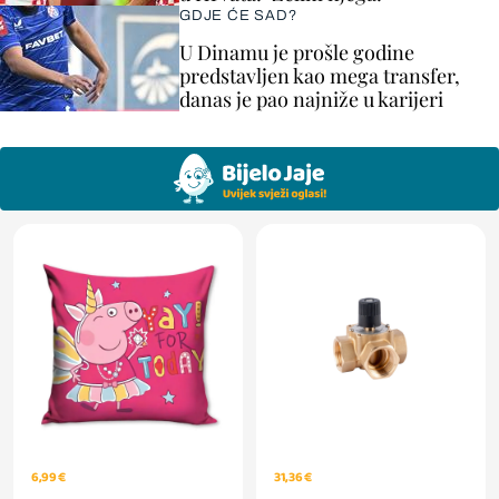
GDJE ĆE SAD?
U Dinamu je prošle godine
predstavljen kao mega transfer,
danas je pao najniže u karijeri
6,99 €
31,36 €