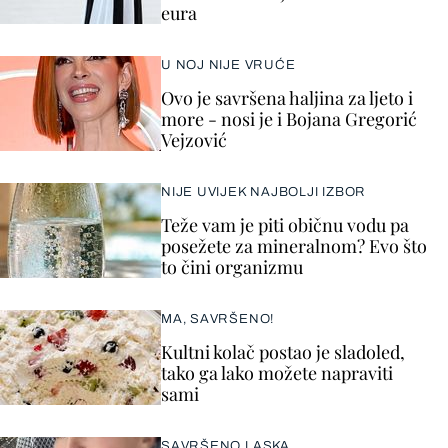
eura
U NOJ NIJE VRUĆE
Ovo je savršena haljina za ljeto i
more - nosi je i Bojana Gregorić
Vejzović
NIJE UVIJEK NAJBOLJI IZBOR
Teže vam je piti običnu vodu pa
posežete za mineralnom? Evo što
to čini organizmu
MA, SAVRŠENO!
Kultni kolač postao je sladoled,
tako ga lako možete napraviti
sami
SAVRŠENO LASKA