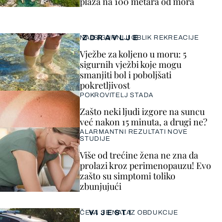
plaža na 100 metara od mora
ZDRAVLJE
NAJSIGURNIJI OBLIK REKREACIJE
Vježbe za koljeno u moru: 5
sigurnih vježbi koje mogu
smanjiti bol i poboljšati
pokretljivost
POKROVITELJ STADA
Zašto neki ljudi izgore na suncu
već nakon 15 minuta, a drugi ne?
ALARMANTNI REZULTATI NOVE
STUDIJE
Više od trećine žena ne zna da
prolazi kroz perimenopauzu! Evo
zašto su simptomi toliko
zbunjujući
VIJESTI
ČEKA SE NALAZ OBDUKCIJE