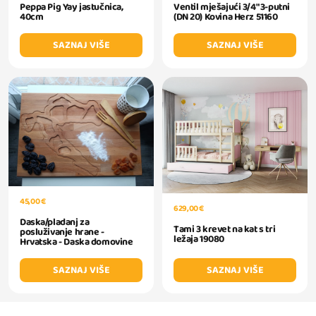
Peppa Pig Yay jastučnica,
Ventil mješajući 3/4" 3-putni
40cm
(DN 20) Kovina Herz 51160
SAZNAJ VIŠE
SAZNAJ VIŠE
45,00 €
629,00 €
Daska/pladanj za
Tami 3 krevet na kat s tri
posluživanje hrane -
ležaja 19080
Hrvatska - Daska domovine
SAZNAJ VIŠE
SAZNAJ VIŠE