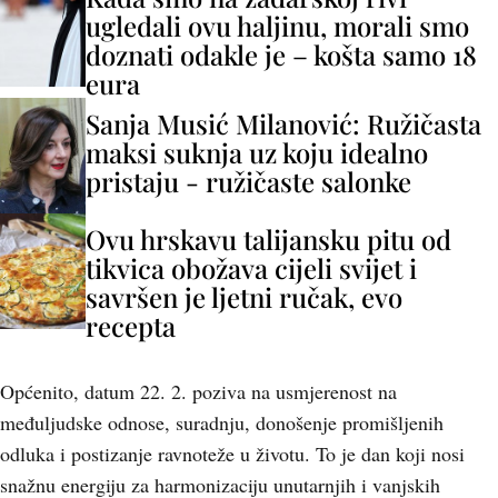
ugledali ovu haljinu, morali smo
doznati odakle je – košta samo 18
eura
Sanja Musić Milanović: Ružičasta
maksi suknja uz koju idealno
pristaju - ružičaste salonke
Ovu hrskavu talijansku pitu od
tikvica obožava cijeli svijet i
savršen je ljetni ručak, evo
recepta
Općenito, datum 22. 2. poziva na usmjerenost na
međuljudske odnose, suradnju, donošenje promišljenih
odluka i postizanje ravnoteže u životu. To je dan koji nosi
snažnu energiju za harmonizaciju unutarnjih i vanjskih