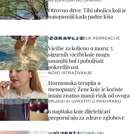
NEVJEROJATNO OPASNO
Otrovno drvo: Tihi ubojica koji je
najopasniji kada padne kiša
ZDRAVLJE
NAJSIGURNIJI OBLIK REKREACIJE
Vježbe za koljeno u moru: 5
sigurnih vježbi koje mogu
smanjiti bol i poboljšati
pokretljivost
NOVO ISTRAŽIVANJE
Hormonska terapija u
menopauzi: Žene koje je koriste
imaju znatno manji rizik od ovoga
VRIJEDI IH UVRSTITI U PREHRANU
6 napitaka koje dijetetičari
preporučuju za zdrave zglobove
VIJESTI
IMAŠ PRAVO, OSTVARI GA!