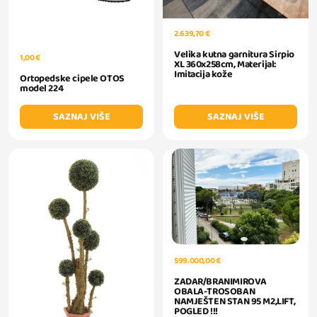
2.639,70 €
Velika kutna garnitura Sirpio
1,00 €
XL 360x258cm, Materijal:
Imitacija kože
Ortopedske cipele OTOS
model 224
SAZNAJ VIŠE
SAZNAJ VIŠE
599.000,00 €
ZADAR/BRANIMIROVA
OBALA-TROSOBAN
NAMJEŠTEN STAN 95 M2,LIFT,
POGLED !!!