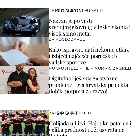
NOVAC
TREĆI UNIKATNI BUGATTI
Nazvan je po vrsti
srednjovjekovnog viteškog konja i
visok samo metar
ZA POSLODAVCE
Kako ispravno dati nekome otkaz
i izbjeći najčešće pogreške te
sudske sporove
POKROVITELJ PHILIP MORRIS ZAGREB
Digitalna rješenja za stvarne
probleme: Dva hrvatska projekta
dobila potporu za razvoj
SPORT
ŽALGIRIS RAZBIJEN
Golijada u Litvi: Hajduku petarda i
velika prednost uoči uzvrata na