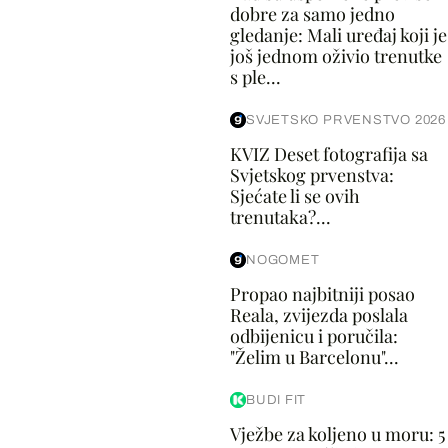
dobre za samo jedno
gledanje: Mali uređaj koji je
još jednom oživio trenutke
s ple...
SVJETSKO PRVENSTVO 2026
KVIZ Deset fotografija sa
Svjetskog prvenstva:
Sjećate li se ovih
trenutaka?...
NOGOMET
Propao najbitniji posao
Reala, zvijezda poslala
odbijenicu i poručila:
"Želim u Barcelonu"...
BUDI FIT
Vježbe za koljeno u moru: 5