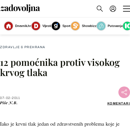
Dnevnik.hr
Vijesti
Sport
Showbizz
Putovanja
Slika nije dostupna
ZDRAVLJE & PREHRANA
12 pomoćnika protiv visokog
Facebook
krvog tlaka
X
07-02-2011
WhatsApp
Piše
N.B.
KOMENTARI
Viber
Iako je krvni tlak jedan od zdravstvenih problema koje je