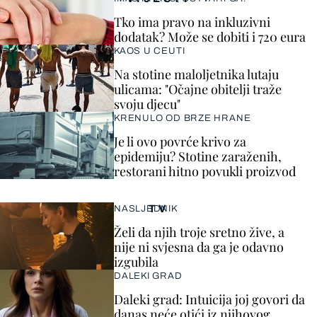
Tko ima pravo na inkluzivni
dodatak? Može se dobiti i 720 eura
KAOS U CEUTI
Na stotine maloljetnika lutaju
ulicama: "Očajne obitelji traže
svoju djecu"
KRENULO OD BRZE HRANE
Je li ovo povrće krivo za
epidemiju? Stotine zaraženih,
restorani hitno povukli proizvod
TV
NASLJEDNIK
Želi da njih troje sretno žive, a
nije ni svjesna da ga je odavno
izgubila
DALEKI GRAD
Daleki grad: Intuicija joj govori da
danas neće otići iz njihovog