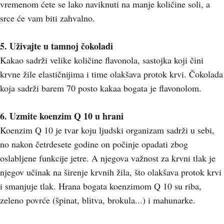
vremenom ćete se lako naviknuti na manje količine soli, a
srce će vam biti zahvalno.
5. Uživajte u tamnoj čokoladi
Kakao sadrži velike količine flavonola, sastojka koji čini
krvne žile elastičnijima i time olakšava protok krvi. Čokolada
koja sadrži barem 70 posto kakaa bogata je flavonolom.
6. Uzmite koenzim Q 10 u hrani
Koenzim Q 10 je tvar koju ljudski organizam sadrži u sebi,
no nakon četrdesete godine on počinje opadati zbog
oslabljene funkcije jetre. A njegova važnost za krvni tlak je
njegov učinak na širenje krvnih žila, što olakšava protok krvi
i smanjuje tlak. Hrana bogata koenzimom Q 10 su riba,
zeleno povrće (špinat, blitva, brokula...) i mahunarke.