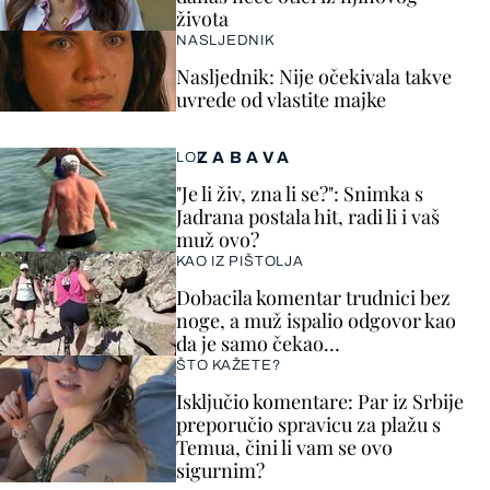
života
NASLJEDNIK
Nasljednik: Nije očekivala takve
uvrede od vlastite majke
ZABAVA
LOL
"Je li živ, zna li se?": Snimka s
Jadrana postala hit, radi li i vaš
muž ovo?
KAO IZ PIŠTOLJA
Dobacila komentar trudnici bez
noge, a muž ispalio odgovor kao
da je samo čekao…
ŠTO KAŽETE?
Isključio komentare: Par iz Srbije
preporučio spravicu za plažu s
Temua, čini li vam se ovo
sigurnim?