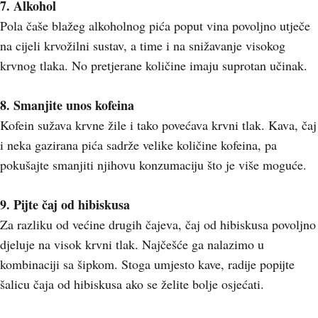
7. Alkohol
Pola čaše blažeg alkoholnog pića poput vina povoljno utječe
na cijeli krvožilni sustav, a time i na snižavanje visokog
krvnog tlaka. No pretjerane količine imaju suprotan učinak.
8. Smanjite unos kofeina
Kofein sužava krvne žile i tako povećava krvni tlak. Kava, čaj
i neka gazirana pića sadrže velike količine kofeina, pa
pokušajte smanjiti njihovu konzumaciju što je više moguće.
9. Pijte čaj od hibiskusa
Za razliku od većine drugih čajeva, čaj od hibiskusa povoljno
djeluje na visok krvni tlak. Najčešće ga nalazimo u
kombinaciji sa šipkom. Stoga umjesto kave, radije popijte
šalicu čaja od hibiskusa ako se želite bolje osjećati.