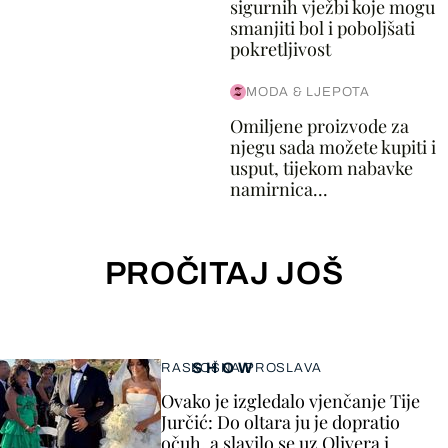
sigurnih vježbi koje mogu
smanjiti bol i poboljšati
pokretljivost
MODA & LJEPOTA
Omiljene proizvode za
njegu sada možete kupiti i
usput, tijekom nabavke
namirnica...
PROČITAJ JOŠ
SHOW
RASKOŠNA PROSLAVA
Ovako je izgledalo vjenčanje Tije
Jurčić: Do oltara ju je dopratio
očuh, a slavilo se uz Olivera i