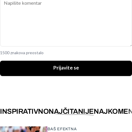
1500 znakova preostalo
Prijavite se
INSPIRATIVNO
NAJČITANIJE
NAJKOMEN
BAŠ EFEKTNA