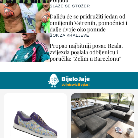
Poljudu
SLAŽE SE STOŽER
Daliću će se pridružiti jedan od
omiljenih Vatrenih, pomoćnici i
dalje dvoje oko ponude
ŠOK ZA KRALJEVE
Propao najbitniji posao Reala,
zvijezda poslala odbijenicu i
poručila: "Želim u Barcelonu"