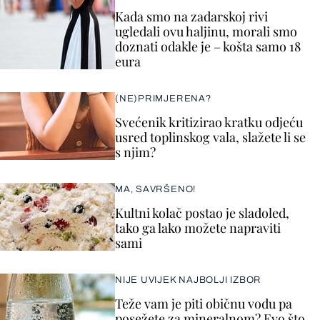
Kada smo na zadarskoj rivi
ugledali ovu haljinu, morali smo
doznati odakle je – košta samo 18
eura
(NE)PRIMJERENA?
Svećenik kritizirao kratku odjeću
usred toplinskog vala, slažete li se
s njim?
MA, SAVRŠENO!
Kultni kolač postao je sladoled,
tako ga lako možete napraviti
sami
NIJE UVIJEK NAJBOLJI IZBOR
Teže vam je piti običnu vodu pa
posežete za mineralnom? Evo što