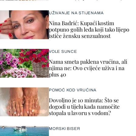
UŽIVANJE NA STIJENAMA
Nina Badrić: Kupaći kostim
potpuno golih leđa koji tako lijepo
ističe žensku senzualnost
VOLE SUNCE
Nama smeta paklena vrućina, ali
njima ne: Ovo cvijeće uživa i na
plus 40
POMOĆ KOD VRUĆINA
Dovoljno je 10 minuta: Što se
dogodi u tijelu kada namočite
stopala u lavoru s vodom?
MORSKI BISER