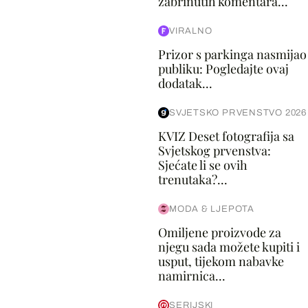
zabrinutih komentara...
VIRALNO
Prizor s parkinga nasmijao
publiku: Pogledajte ovaj
dodatak...
SVJETSKO PRVENSTVO 2026
KVIZ Deset fotografija sa
Svjetskog prvenstva:
Sjećate li se ovih
trenutaka?...
MODA & LJEPOTA
Omiljene proizvode za
njegu sada možete kupiti i
usput, tijekom nabavke
namirnica...
SERIJSKI