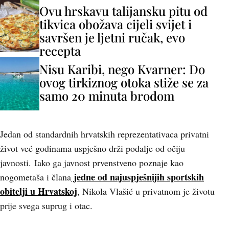
Ovu hrskavu talijansku pitu od
tikvica obožava cijeli svijet i
savršen je ljetni ručak, evo
recepta
Nisu Karibi, nego Kvarner: Do
ovog tirkiznog otoka stiže se za
samo 20 minuta brodom
Jedan od standardnih hrvatskih reprezentativaca privatni
život već godinama uspješno drži podalje od očiju
javnosti. Iako ga javnost prvenstveno poznaje kao
jedne od najuspješnijih sportskih
nogometaša i člana
obitelji u Hrvatskoj
, Nikola Vlašić u privatnom je životu
prije svega suprug i otac.