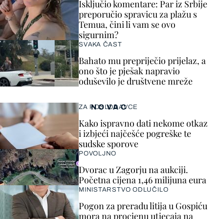
Isključio komentare: Par iz Srbije
preporučio spravicu za plažu s
Temua, čini li vam se ovo
sigurnim?
SVAKA ČAST
Bahato mu prepriječio prijelaz, a
ono što je pješak napravio
oduševilo je društvene mreže
NOVAC
ZA POSLODAVCE
Kako ispravno dati nekome otkaz
i izbjeći najčešće pogreške te
sudske sporove
POVOLJNO
Dvorac u Zagorju na aukciji.
Početna cijena 1,46 milijuna eura
MINISTARSTVO ODLUČILO
Pogon za preradu litija u Gospiću
mora na procjenu utjecaja na