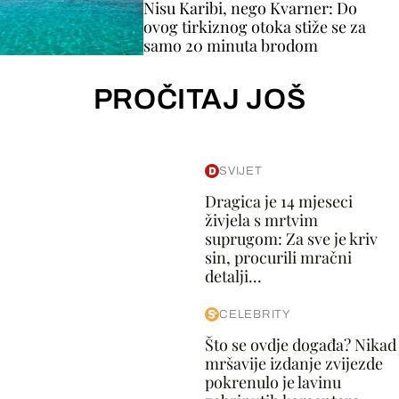
Nisu Karibi, nego Kvarner: Do
ovog tirkiznog otoka stiže se za
samo 20 minuta brodom
PROČITAJ JOŠ
SVIJET
Dragica je 14 mjeseci
živjela s mrtvim
suprugom: Za sve je kriv
sin, procurili mračni
detalji...
CELEBRITY
Što se ovdje događa? Nikad
mršavije izdanje zvijezde
pokrenulo je lavinu