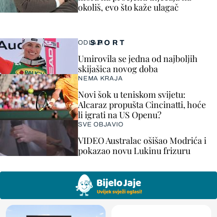
okoliš, evo što kaže ulagač
SPORT
ODLAZI
Umirovila se jedna od najboljih
skijašica novog doba
NEMA KRAJA
Novi šok u teniskom svijetu:
Alcaraz propušta Cincinatti, hoće
li igrati na US Openu?
SVE OBJAVIO
VIDEO Australac ošišao Modrića i
pokazao novu Lukinu frizuru