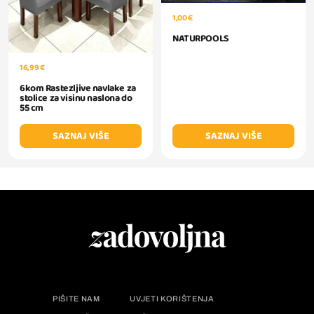
1,00 €
NATURPOOLS
16,99 €
6kom Rastezljive navlake za
stolice za visinu naslona do
55 cm
SAZNAJ VIŠE
SAZNAJ VIŠE
PIŠITE NAM
UVJETI KORIŠTENJA