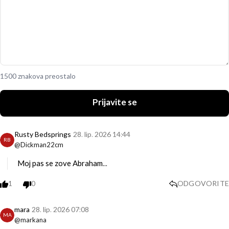
1500 znakova preostalo
Prijavite se
Rusty Bedsprings
28. lip. 2026 14:44
RB
@Dickman22cm
Moj pas se zove Abraham...
1
0
ODGOVORITE
mara
28. lip. 2026 07:08
MA
@markana