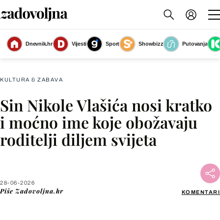
Dnevnik.hr
Vijesti
Sport
Showbizz
Putovanja
Nikola Vlašić zabio je gol za pobjedu protiv Gane
(Foto: Igor Kralj/Pixsell)
KULTURA & ZABAVA
Sin Nikole Vlašića nosi kratko
Facebook
i moćno ime koje obožavaju
roditelji diljem svijeta
X
WhatsApp
28-06-2026
Piše
Zadovoljna.hr
KOMENTARI
Viber