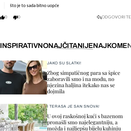
što je to sada bitno uopće
0
0
ODGOVORITE
INSPIRATIVNO
NAJČITANIJE
NAJKOMEN
JAKO SU SLATKI!
Zbog simpatičnog para sa špice
zaboravili smo i na modu, no
njezina haljina itekako nas se
dojmila
I TERASA JE SAN SNOVA!
U ovoj raskošnoj kući s bazenom
pronašli smo najelegantniju, a
možda i najljepšu bijelu kuhinju