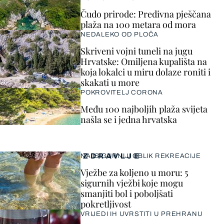
Čudo prirode: Predivna pješčana
plaža na 100 metara od mora
NEDALEKO OD PLOČA
Skriveni vojni tuneli na jugu
Hrvatske: Omiljena kupališta na
koja lokalci u miru dolaze roniti i
skakati u more
POKROVITELJ CORONA
Među 100 najboljih plaža svijeta
našla se i jedna hrvatska
ZDRAVLJE
NAJSIGURNIJI OBLIK REKREACIJE
Vježbe za koljeno u moru: 5
sigurnih vježbi koje mogu
smanjiti bol i poboljšati
pokretljivost
VRIJEDI IH UVRSTITI U PREHRANU