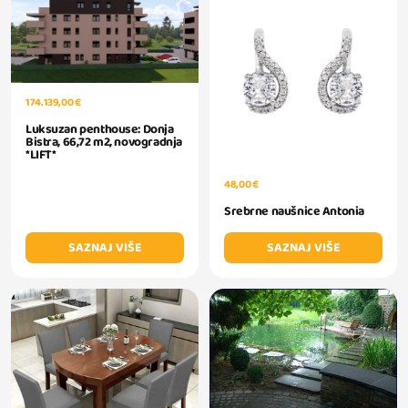
174.139,00 €
Luksuzan penthouse: Donja
Bistra, 66,72 m2, novogradnja
*LIFT*
48,00 €
Srebrne naušnice Antonia
SAZNAJ VIŠE
SAZNAJ VIŠE