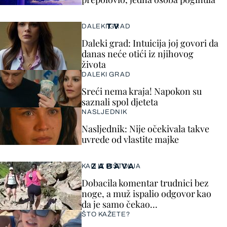
TV
DALEKI GRAD
Daleki grad: Intuicija joj govori da
danas neće otići iz njihovog
života
DALEKI GRAD
Sreći nema kraja! Napokon su
saznali spol djeteta
NASLJEDNIK
Nasljednik: Nije očekivala takve
uvrede od vlastite majke
ZABAVA
KAO IZ PIŠTOLJA
Dobacila komentar trudnici bez
noge, a muž ispalio odgovor kao
da je samo čekao…
ŠTO KAŽETE?