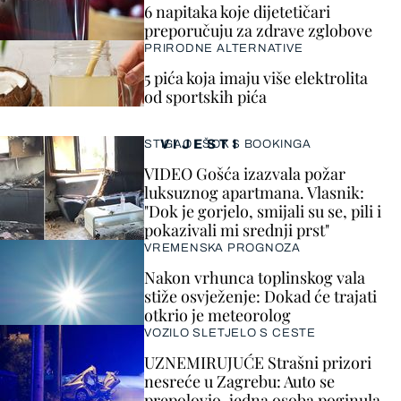
6 napitaka koje dijetetičari
preporučuju za zdrave zglobove
PRIRODNE ALTERNATIVE
5 pića koja imaju više elektrolita
od sportskih pića
VIJESTI
STIGAO I ŠOK S BOOKINGA
VIDEO Gošća izazvala požar
luksuznog apartmana. Vlasnik:
"Dok je gorjelo, smijali su se, pili i
pokazivali mi srednji prst"
VREMENSKA PROGNOZA
Nakon vrhunca toplinskog vala
stiže osvježenje: Dokad će trajati
otkrio je meteorolog
VOZILO SLETJELO S CESTE
UZNEMIRUJUĆE Strašni prizori
nesreće u Zagrebu: Auto se
prepolovio, jedna osoba poginula