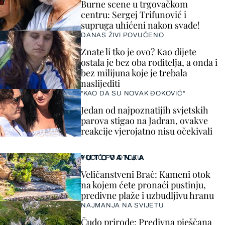
Burne scene u trgovačkom
centru: Sergej Trifunović i
supruga uhićeni nakon svađe!
DANAS ŽIVI POVUČENO
Znate li tko je ovo? Kao dijete
ostala je bez oba roditelja, a onda i
bez milijuna koje je trebala
naslijediti
"KAO DA SU NOVAK ĐOKOVIĆ"
Jedan od najpoznatijih svjetskih
parova stigao na Jadran, ovakve
reakcije vjerojatno nisu očekivali
PUTOVANJA
VODIČ PO OTOKU
Veličanstveni Brač: Kameni otok
na kojem ćete pronaći pustinju,
predivne plaže i uzbudljivu hranu
NAJMANJA NA SVIJETU
Čudo prirode: Predivna pješčana