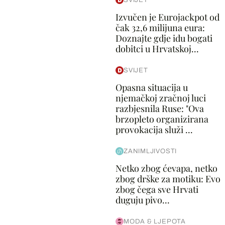
Izvučen je Eurojackpot od
čak 32,6 milijuna eura:
Doznajte gdje idu bogati
dobitci u Hrvatskoj...
SVIJET
Opasna situacija u
njemačkoj zračnoj luci
razbjesnila Ruse: "Ova
brzopleto organizirana
provokacija služi ...
ZANIMLJIVOSTI
Netko zbog ćevapa, netko
zbog drške za motiku: Evo
zbog čega sve Hrvati
duguju pivo...
MODA & LJEPOTA