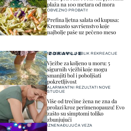
plaža na 100 metara od mora
OBVEZNO PROBATI!
Prefina ljetna salata od kupusa:
Kremasto savršenstvo koje
najbolje paše uz pečeno meso
ZDRAVLJE
NAJSIGURNIJI OBLIK REKREACIJE
Vježbe za koljeno u moru: 5
sigurnih vježbi koje mogu
smanjiti bol i poboljšati
pokretljivost
ALARMANTNI REZULTATI NOVE
STUDIJE
Više od trećine žena ne zna da
prolazi kroz perimenopauzu! Evo
zašto su simptomi toliko
zbunjujući
IZNENAĐUJUĆA VEZA