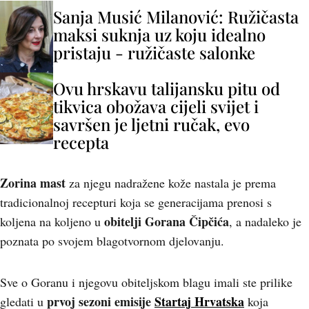
Sanja Musić Milanović: Ružičasta
maksi suknja uz koju idealno
pristaju - ružičaste salonke
Ovu hrskavu talijansku pitu od
tikvica obožava cijeli svijet i
savršen je ljetni ručak, evo
recepta
Zorina mast
za njegu nadražene kože nastala je prema
tradicionalnoj recepturi koja se generacijama prenosi s
obitelji Gorana Čipčića
koljena na koljeno u
, a nadaleko je
poznata po svojem blagotvornom djelovanju.
Sve o Goranu i njegovu obiteljskom blagu imali ste prilike
prvoj sezoni emisije
Startaj Hrvatska
gledati u
koja