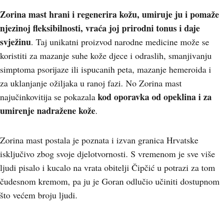
Zorina mast hrani i regenerira kožu, umiruje ju i pomaže
njezinoj fleksibilnosti, vraća joj prirodni tonus i daje
svježinu
. Taj unikatni proizvod narodne medicine može se
koristiti za mazanje suhe kože djece i odraslih, smanjivanju
simptoma psorijaze ili ispucanih peta, mazanje hemeroida i
za uklanjanje ožiljaka u ranoj fazi. No Zorina mast
kod oporavka od opeklina i za
najučinkovitija se pokazala
umirenje nadražene kože
.
Zorina mast postala je poznata i izvan granica Hrvatske
isključivo zbog svoje djelotvornosti. S vremenom je sve više
ljudi pisalo i kucalo na vrata obitelji Čipčić u potrazi za tom
čudesnom kremom, pa ju je Goran odlučio učiniti dostupnom
što većem broju ljudi.