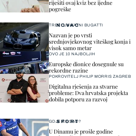
riješiti ovaj kviz bez ijedne
pogreške
NOVAC
TREĆI UNIKATNI BUGATTI
Nazvan je po vrsti
srednjovjekovnog viteškog konja i
visok samo metar
OVO JE 10 NAJBOLJIH
Europske dionice dosegnule su
rekordne razine
POKROVITELJ PHILIP MORRIS ZAGREB
Digitalna rješenja za stvarne
probleme: Dva hrvatska projekta
dobila potporu za razvoj
SPORT
GDJE ĆE SAD?
U Dinamu je prošle godine