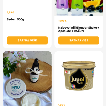
6,89 €
Badem 500g
15,99 €
Najpovoljniji Blender Shake +
2 posude + RAČUN
SAZNAJ VIŠE
SAZNAJ VIŠE
1,00 €