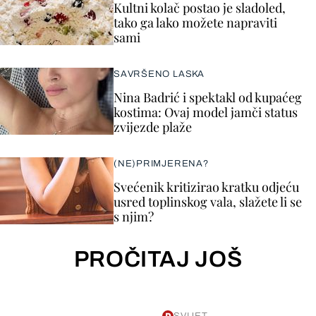
Kultni kolač postao je sladoled,
tako ga lako možete napraviti
sami
SAVRŠENO LASKA
Nina Badrić i spektakl od kupaćeg
kostima: Ovaj model jamči status
zvijezde plaže
(NE)PRIMJERENA?
Svećenik kritizirao kratku odjeću
usred toplinskog vala, slažete li se
s njim?
PROČITAJ JOŠ
SVIJET