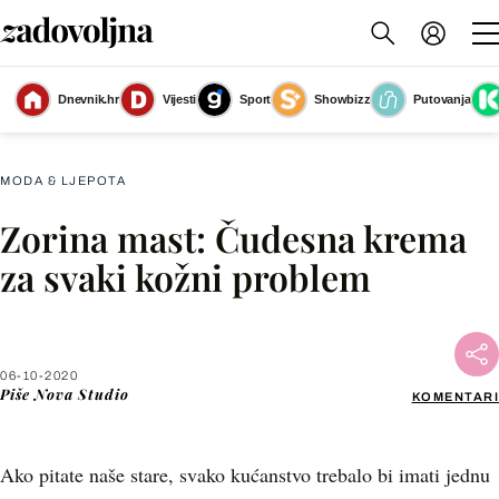
Dnevnik.hr
Vijesti
Sport
Showbizz
Putovanja
Zorina mast, 49,99 kn
(Foto: Nova TV)
MODA & LJEPOTA
Zorina mast: Čudesna krema
Facebook
za svaki kožni problem
X
06-10-2020
WhatsApp
Piše
Nova Studio
KOMENTARI
Viber
Ako pitate naše stare, svako kućanstvo trebalo bi imati jednu