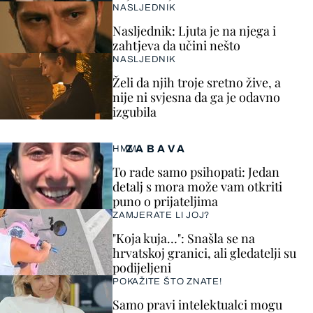
NASLJEDNIK
Nasljednik: Ljuta je na njega i
zahtjeva da učini nešto
NASLJEDNIK
Želi da njih troje sretno žive, a
nije ni svjesna da ga je odavno
izgubila
ZABAVA
HMM…
To rade samo psihopati: Jedan
detalj s mora može vam otkriti
puno o prijateljima
ZAMJERATE LI JOJ?
"Koja kuja…": Snašla se na
hrvatskoj granici, ali gledatelji su
podijeljeni
POKAŽITE ŠTO ZNATE!
Samo pravi intelektualci mogu