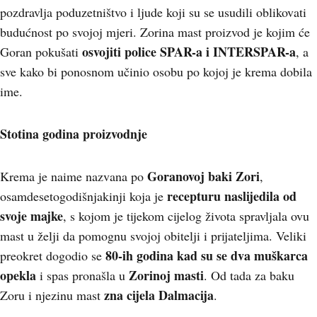
pozdravlja poduzetništvo i ljude koji su se usudili oblikovati
budućnost po svojoj mjeri. Zorina mast proizvod je kojim će
osvojiti police SPAR-a i INTERSPAR-a
Goran pokušati
, a
sve kako bi ponosnom učinio osobu po kojoj je krema dobila
ime.
Stotina godina proizvodnje
Goranovoj baki Zori
Krema je naime nazvana po
,
recepturu naslijedila od
osamdesetogodišnjakinji koja je
svoje majke
, s kojom je tijekom cijelog života spravljala ovu
mast u želji da pomognu svojoj obitelji i prijateljima. Veliki
80-ih godina kad su se dva muškarca
preokret dogodio se
opekla
Zorinoj masti
i spas pronašla u
. Od tada za baku
zna cijela Dalmacija
Zoru i njezinu mast
.