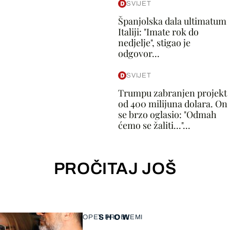
SVIJET
Španjolska dala ultimatum
Italiji: "Imate rok do
nedjelje", stigao je
odgovor...
SVIJET
Trumpu zabranjen projekt
od 400 milijuna dolara. On
se brzo oglasio: "Odmah
ćemo se žaliti..."...
PROČITAJ JOŠ
SHOW
OPET PROBLEMI