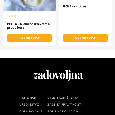
BOJE za zidove
12,00 €
PEGLA - hijaluronska krema
protiv bora
SAZNAJ VIŠE
SAZNAJ VIŠE
PIŠITE NAM
UVJETI KORIŠTENJA
UREDNIŠTVO
ZAŠTITA PRIVATNOSTI
OGLAŠAVANJE
POLITIKA KOLAČIĆA