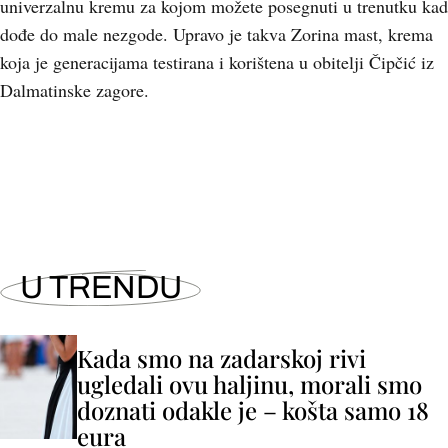
univerzalnu kremu za kojom možete posegnuti u trenutku kad
dođe do male nezgode. Upravo je takva Zorina mast, krema
koja je generacijama testirana i korištena u obitelji Čipčić iz
Dalmatinske zagore.
+
1
U TRENDU
Kada smo na zadarskoj rivi
ugledali ovu haljinu, morali smo
doznati odakle je – košta samo 18
eura