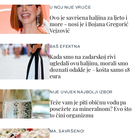
U NOJ NIJE VRUĆE
Ovo je savršena haljina za ljeto i
more - nosi je i Bojana Gregorić
Vejzović
BAŠ EFEKTNA
Kada smo na zadarskoj rivi
ugledali ovu haljinu, morali smo
doznati odakle je – košta samo 18
eura
NIJE UVIJEK NAJBOLJI IZBOR
Teže vam je piti običnu vodu pa
posežete za mineralnom? Evo što
to čini organizmu
MA, SAVRŠENO!