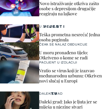
Novo istraživanje otkriva zašto
osobe s depresijom drugačije
reagiraju na lajkove
VIJESTI
U ZAGORJU
Teška prometna nesreća! Jedna
osoba poginula
ČEKA SE NALAZ OBDUKCIJE
U moru pronađeno tijelo:
Otkriveno o kome se radi
PACIJENT U IZOLACIJI
Vratio se virus koji je izazvao
međunarodnu uzbunu: Otkriven
novi slučaj u Europi
TV
DALEKI GRAD
Daleki grad: Jako je ljuta jer se
miješa u njezine stvari