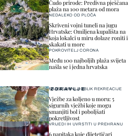
Čudo prirode: Predivna pješčana
plaža na 100 metara od mora
NEDALEKO OD PLOČA
Skriveni vojni tuneli na jugu
Hrvatske: Omiljena kupališta na
koja lokalci u miru dolaze roniti i
skakati u more
POKROVITELJ CORONA
Među 100 najboljih plaža svijeta
našla se i jedna hrvatska
ZDRAVLJE
NAJSIGURNIJI OBLIK REKREACIJE
Vježbe za koljeno u moru: 5
sigurnih vježbi koje mogu
smanjiti bol i poboljšati
pokretljivost
VRIJEDI IH UVRSTITI U PREHRANU
6 napitaka koje dijetetičari