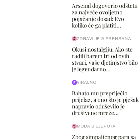
Arsenal dogovorio odštetu
za najveće ovoljetno
pojačanje dosad: Evo
koliko će ga platiti...
ZDRAVLJE & PREHRANA
Okusi nostalgiju: Ako ste
radili barem tri od ovih
stvari, vaše djetinjstvo bilo
je legendarno...
VIRALNO
Bahato mu prepriječio
prijelaz, a ono što je pješak
napravio oduševilo je
društvene mreže...
MODA & LJEPOTA
Zbog simpatičnog para sa