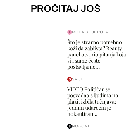
PROČITAJ JOŠ
MODA & LJEPOTA
Što je stvarno potrebno
koži da zablista? Beauty
panel otvorio pitanja koja
si i same često
postavljamo...
SVIJET
VIDEO Političar se
posvađao s ljudima na
plaži, izbila tučnjava:
Jednim udarcem je
nokautiran...
NOGOMET