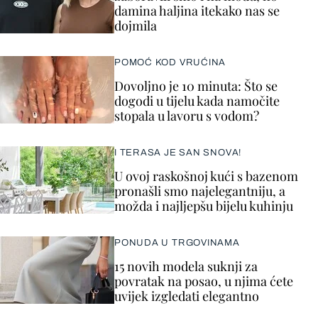
damina haljina itekako nas se
dojmila
POMOĆ KOD VRUĆINA
Dovoljno je 10 minuta: Što se
dogodi u tijelu kada namočite
stopala u lavoru s vodom?
I TERASA JE SAN SNOVA!
U ovoj raskošnoj kući s bazenom
pronašli smo najelegantniju, a
možda i najljepšu bijelu kuhinju
PONUDA U TRGOVINAMA
15 novih modela suknji za
povratak na posao, u njima ćete
uvijek izgledati elegantno