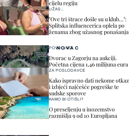
cijelu regiju
UŽAS…
"Ove tri štrace došle su u klub…":
Splitska influencerica oplela po
ženama zbog užasnog ponašanja
NOVAC
POVOLJNO
Dvorac u Zagorju na aukciji.
Početna cijena 1,46 milijuna eura
ZA POSLODAVCE
Kako ispravno dati nekome otkaz
i izbjeći najčešće pogreške te
sudske sporove
KAMO BI OTIŠLI?
O preseljenju u inozemstvo
razmišlja 9 od 10 Europljana