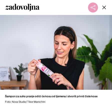
Šampon za suho pranje odići će kosu od tjemena i stvoriti privid čiste kose
Foto: Nova Studio/ Tibor Marochini