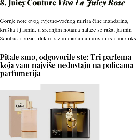
8. Juicy Couture
Viva La Juicy Rose
Gornje note ovog cvjetno-voćnog mirisa čine mandarina,
kruška i jasmin, u srednjim notama nalaze se ruža, jasmin
Sambac i božur, dok u baznim notama mirišu iris i ambroks.
Pitale smo, odgovorile ste: Tri parfema
koja vam najviše nedostaju na policama
parfumerija