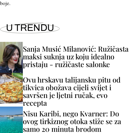
boje.
U TRENDU
Sanja Musić Milanović: Ružičasta
maksi suknja uz koju idealno
pristaju - ružičaste salonke
Ovu hrskavu talijansku pitu od
tikvica obožava cijeli svijet i
savršen je ljetni ručak, evo
recepta
Nisu Karibi, nego Kvarner: Do
ovog tirkiznog otoka stiže se za
samo 20 minuta brodom