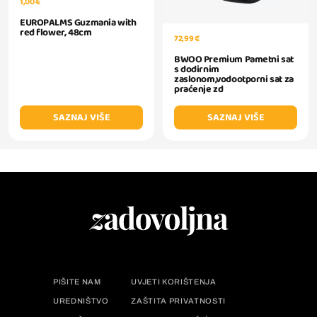
1,00 €
EUROPALMS Guzmania with
red flower, 48cm
72,99 €
BWOO Premium Pametni sat
s dodirnim
zaslonom,vodootporni sat za
praćenje zd
SAZNAJ VIŠE
SAZNAJ VIŠE
PIŠITE NAM
UVJETI KORIŠTENJA
UREDNIŠTVO
ZAŠTITA PRIVATNOSTI