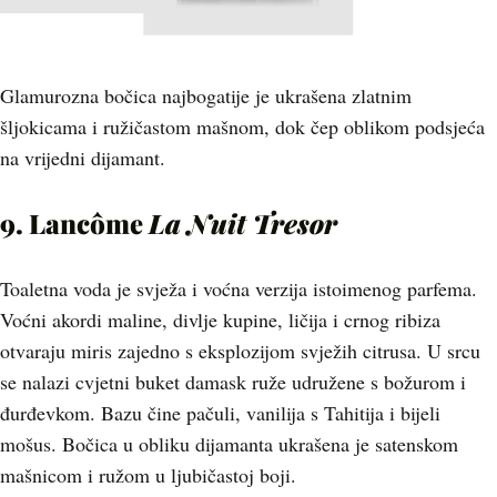
Glamurozna bočica najbogatije je ukrašena zlatnim
šljokicama i ružičastom mašnom, dok čep oblikom podsjeća
na vrijedni dijamant.
9. Lancôme
La Nuit Tresor
Toaletna voda je svježa i voćna verzija istoimenog parfema.
Voćni akordi maline, divlje kupine, ličija i crnog ribiza
otvaraju miris zajedno s eksplozijom svježih citrusa. U srcu
se nalazi cvjetni buket damask ruže udružene s božurom i
đurđevkom. Bazu čine pačuli, vanilija s Tahitija i bijeli
mošus. Bočica u obliku dijamanta ukrašena je satenskom
mašnicom i ružom u ljubičastoj boji.