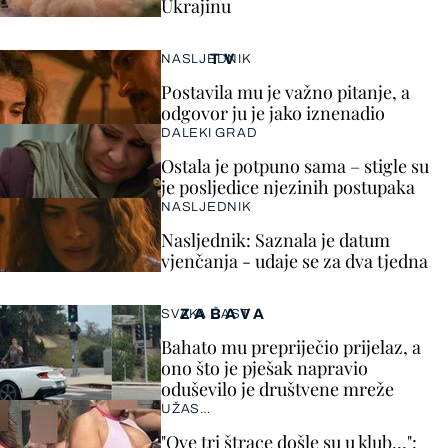
Ukrajinu
TV
NASLJEDNIK
Postavila mu je važno pitanje, a
odgovor ju je jako iznenadio
DALEKI GRAD
Ostala je potpuno sama – stigle su
je posljedice njezinih postupaka
NASLJEDNIK
Nasljednik: Saznala je datum
vjenčanja - udaje se za dva tjedna
ZABAVA
SVAKA ČAST
Bahato mu prepriječio prijelaz, a
ono što je pješak napravio
oduševilo je društvene mreže
UŽAS…
"Ove tri štrace došle su u klub…":