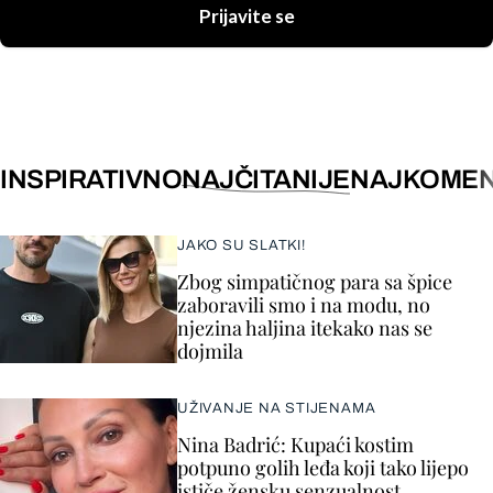
Prijavite se
INSPIRATIVNO
NAJČITANIJE
NAJKOMEN
JAKO SU SLATKI!
Zbog simpatičnog para sa špice
zaboravili smo i na modu, no
njezina haljina itekako nas se
dojmila
UŽIVANJE NA STIJENAMA
Nina Badrić: Kupaći kostim
potpuno golih leđa koji tako lijepo
ističe žensku senzualnost