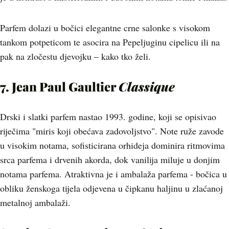
Parfem dolazi u bočici elegantne crne salonke s visokom
tankom potpeticom te asocira na Pepeljuginu cipelicu ili na
pak na zločestu djevojku – kako tko želi.
7. Jean Paul Gaultier
Classique
Drski i slatki parfem nastao 1993. godine, koji se opisivao
riječima "miris koji obećava zadovoljstvo". Note ruže zavode
u visokim notama, sofisticirana orhideja dominira ritmovima
srca parfema i drvenih akorda, dok vanilija miluje u donjim
notama parfema. Atraktivna je i ambalaža parfema - bočica u
obliku ženskoga tijela odjevena u čipkanu haljinu u zlaćanoj
metalnoj ambalaži.