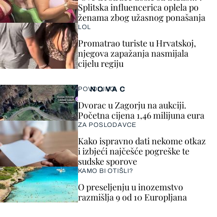
Splitska influencerica oplela po
ženama zbog užasnog ponašanja
LOL
Promatrao turiste u Hrvatskoj,
njegova zapažanja nasmijala
cijelu regiju
NOVAC
POVOLJNO
Dvorac u Zagorju na aukciji.
Početna cijena 1,46 milijuna eura
ZA POSLODAVCE
Kako ispravno dati nekome otkaz
i izbjeći najčešće pogreške te
sudske sporove
KAMO BI OTIŠLI?
O preseljenju u inozemstvo
razmišlja 9 od 10 Europljana