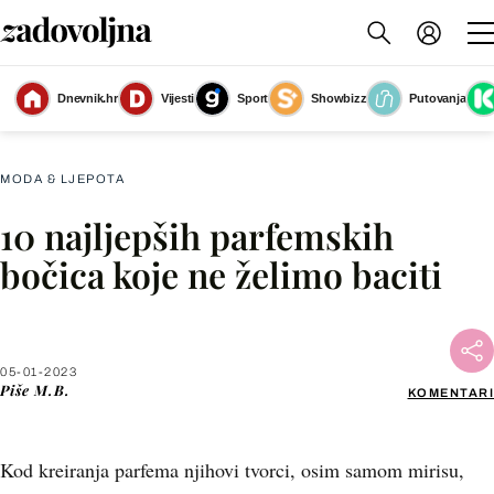
Dnevnik.hr
Vijesti
Sport
Showbizz
Putovanja
Slika nije dostupna
MODA & LJEPOTA
10 najljepših parfemskih
Facebook
bočica koje ne želimo baciti
X
05-01-2023
WhatsApp
Piše
M.B.
KOMENTARI
Viber
Kod kreiranja parfema njihovi tvorci, osim samom mirisu,