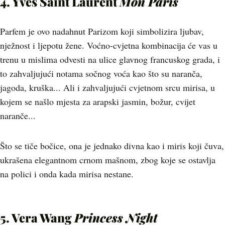
4. Yves Saint Laurent
Mon Paris
Parfem je ovo nadahnut Parizom koji simbolizira ljubav,
nježnost i ljepotu žene. Voćno-cvjetna kombinacija će vas u
trenu u mislima odvesti na ulice glavnog francuskog grada, i
to zahvaljujući notama sočnog voća kao što su naranča,
jagoda, kruška... Ali i zahvaljujući cvjetnom srcu mirisa, u
kojem se našlo mjesta za arapski jasmin, božur, cvijet
naranče...
Što se tiče bočice, ona je jednako divna kao i miris koji čuva,
ukrašena elegantnom crnom mašnom, zbog koje se ostavlja
na polici i onda kada mirisa nestane.
5. Vera Wang
Princess Night