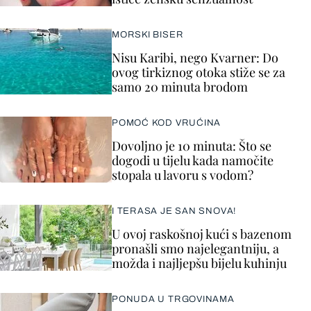
MORSKI BISER
Nisu Karibi, nego Kvarner: Do
ovog tirkiznog otoka stiže se za
samo 20 minuta brodom
POMOĆ KOD VRUĆINA
Dovoljno je 10 minuta: Što se
dogodi u tijelu kada namočite
stopala u lavoru s vodom?
I TERASA JE SAN SNOVA!
U ovoj raskošnoj kući s bazenom
pronašli smo najelegantniju, a
možda i najljepšu bijelu kuhinju
PONUDA U TRGOVINAMA