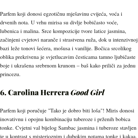
Parfem koji donosi egzotičnu mješavinu cvijeća, voća i
drvenih nota. U vrhu mirisa su divlje bobičasto voće,
lubenica i malina. Srce kompozicije tvore latice jasmina,
začinjeni cvjetovi naranče i strastvena ruža, dok u intenzivnoj
bazi leže tonovi šećera, mošusa i vanilije. Bočica srcolikog
oblika prekrivena je svjetlucavim česticama tamno ljubičaste
boje i ukrašena srebrnom krunom – baš kako priliči za jednu
princezu.
6. Carolina Herrera
Good Girl
Parfem koji poručuje "Tako je dobro biti loša"! Miris donosi
inovativnu i opojnu kombinaciju tuberoze i prženih bobica
tonke. Cvjetni val bijelog Sambac jasmina i tuberoze stavljen
je u kontrast s misterioznim i dubokim notama tonke i kakaa.