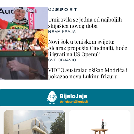
SPORT
ODLAZI
Umirovila se jedna od najboljih
skijašica novog doba
NEMA KRAJA
Novi šok u teniskom svijetu:
Alcaraz propušta Cincinatti, hoće
li igrati na US Openu?
SVE OBJAVIO
VIDEO Australac ošišao Modrića i
pokazao novu Lukinu frizuru