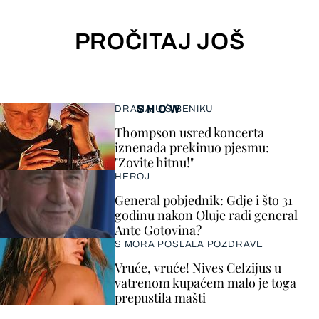
PROČITAJ JOŠ
SHOW
DRAMA U ŠIBENIKU
Thompson usred koncerta
iznenada prekinuo pjesmu:
"Zovite hitnu!"
HEROJ
General pobjednik: Gdje i što 31
godinu nakon Oluje radi general
Ante Gotovina?
S MORA POSLALA POZDRAVE
Vruće, vruće! Nives Celzijus u
vatrenom kupaćem malo je toga
prepustila mašti