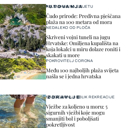
PUTOVANJA
NAJMANJA NA SVIJETU
Čudo prirode: Predivna pješčana
plaža na 100 metara od mora
NEDALEKO OD PLOČA
Skriveni vojni tuneli na jugu
Hrvatske: Omiljena kupališta na
koja lokalci u miru dolaze roniti i
skakati u more
POKROVITELJ CORONA
Među 100 najboljih plaža svijeta
našla se i jedna hrvatska
ZDRAVLJE
NAJSIGURNIJI OBLIK REKREACIJE
Vježbe za koljeno u moru: 5
sigurnih vježbi koje mogu
smanjiti bol i poboljšati
pokretljivost