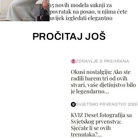
15 novih modela suknji za
povratak na posao, u njima ćete
uvijek izgledati elegantno
PROČITAJ JOŠ
ZDRAVLJE & PREHRANA
Okusi nostalgiju: Ako ste
radili barem tri od ovih
stvari, vaše djetinjstvo bilo
je legendarno...
SVJETSKO PRVENSTVO 2026
KVIZ Deset fotografija sa
Svjetskog prvenstva:
Sjećate li se ovih
trenutaka?...