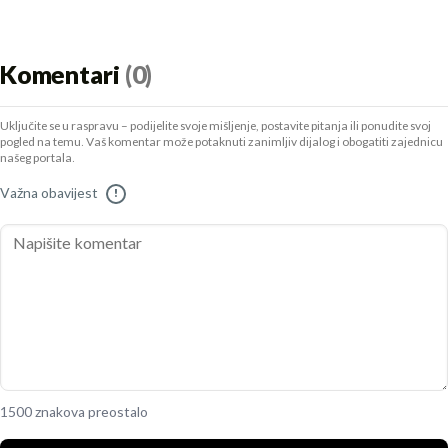
Komentari
(0)
Uključite se u raspravu – podijelite svoje mišljenje, postavite pitanja ili ponudite svoj
pogled na temu. Vaš komentar može potaknuti zanimljiv dijalog i obogatiti zajednicu
našeg portala.
Važna obavijest
!
1500 znakova preostalo