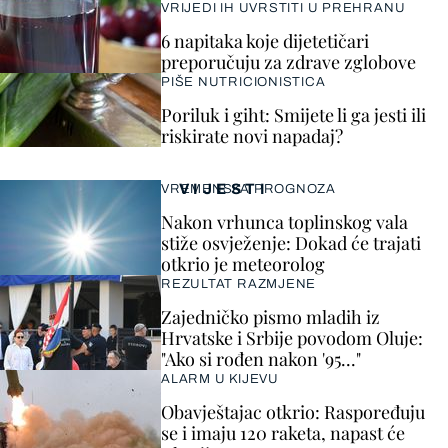
VRIJEDI IH UVRSTITI U PREHRANU
6 napitaka koje dijetetičari
preporučuju za zdrave zglobove
PIŠE NUTRICIONISTICA
Poriluk i giht: Smijete li ga jesti ili
riskirate novi napadaj?
VIJESTI
VREMENSKA PROGNOZA
Nakon vrhunca toplinskog vala
stiže osvježenje: Dokad će trajati
otkrio je meteorolog
REZULTAT RAZMJENE
Zajedničko pismo mladih iz
Hrvatske i Srbije povodom Oluje:
"Ako si rođen nakon '95..."
ALARM U KIJEVU
Obavještajac otkrio: Raspoređuju
se i imaju 120 raketa, napast će