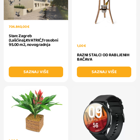
704.840,00 €
Stan: Zagreb
(Lašćina),KVATRIĆ,Trosobni
95.00 m2, novogradnja
1,00 €
RAZNI STALCI OD RABLJENIH
BAČAVA
SAZNAJ VIŠE
SAZNAJ VIŠE