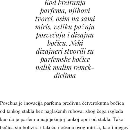
Kod kreiranja
parfema, njihovi
tvorci, osim na sami
miris, veliku pažnju
posvećuju i dizajnu
bočicu. Neki
dizajneri stvorili su
parfemske bočice
nalik malim remek-
djelima
Posebna je inovacija parfema predivna četverokutna bočica
od tankog stakla bez naglašenih rubova, zbog čega izgleda
kao da je parfem u najnježnijoj tankoj opni od stakla. Tako
bočica simbolizira i lakoću nošenja ovog mirisa, kao i njegov