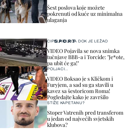
Šest poslova koje možete
pokrenuti od kuće uz minimalna
ulaganja
SPORT
CIPELARILI GA DOK JE LEŽAO
VIDEO Pojavila se nova snimka
tučnjave BBB-a i Torcide: "Je*ote,
pa ubit će ga!"
POLJACI...
VIDEO Boksao je s Kličkom i
Furyjem, a sad su ga stavili u
kavez sa šestoricom Roma!
Pogledajte kako je završilo
STIŽE KAPETANU?
Stoper Vatrenih pred transferom
u jedan od najvećih svjetskih
klubova?