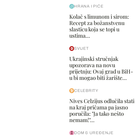
HRANA I PIĆE
Kolač s limunom i sirom:
Recept za božanstvenu
slasticu koja se topi u
ustima...
SVIJET
Ukrajinski stručnjak
upozorava na novu
prijetnju: Ovaj grad u BiH-
u bi mogao biti žarište...
CELEBRITY
Nives Celzijus odlučila stati
na kraj pričama pa jasno
poručila: "Ja tako nešto
nemam!"...
DOM & UREĐENJE