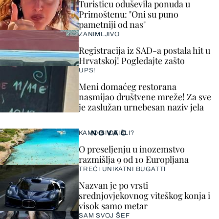
Turisticu oduševila ponuda u
Primoštenu: "Oni su puno
pametniji od nas"
ZANIMLJIVO
Registracija iz SAD-a postala hit u
Hrvatskoj! Pogledajte zašto
UPS!
Meni domaćeg restorana
nasmijao društvene mreže! Za sve
je zaslužan urnebesan naziv jela
NOVAC
KAMO BI OTIŠLI?
O preseljenju u inozemstvo
razmišlja 9 od 10 Europljana
TREĆI UNIKATNI BUGATTI
Nazvan je po vrsti
srednjovjekovnog viteškog konja i
visok samo metar
SAM SVOJ ŠEF