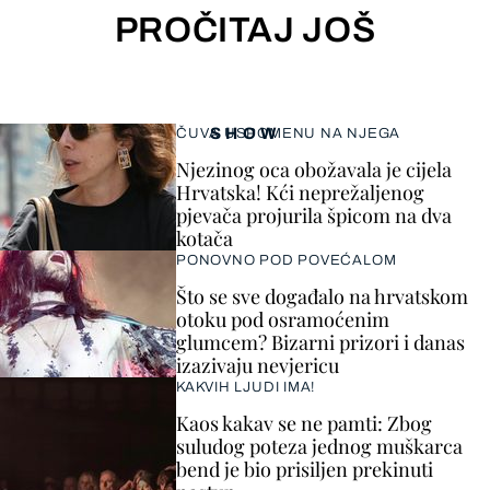
PROČITAJ JOŠ
SHOW
ČUVA USPOMENU NA NJEGA
Njezinog oca obožavala je cijela
Hrvatska! Kći neprežaljenog
pjevača projurila špicom na dva
kotača
PONOVNO POD POVEĆALOM
Što se sve događalo na hrvatskom
otoku pod osramoćenim
glumcem? Bizarni prizori i danas
izazivaju nevjericu
KAKVIH LJUDI IMA!
Kaos kakav se ne pamti: Zbog
suludog poteza jednog muškarca
bend je bio prisiljen prekinuti