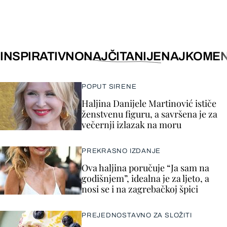
INSPIRATIVNO
NAJČITANIJE
NAJKOMEN
POPUT SIRENE
Haljina Danijele Martinović ističe
ženstvenu figuru, a savršena je za
večernji izlazak na moru
PREKRASNO IZDANJE
Ova haljina poručuje “Ja sam na
godišnjem”, idealna je za ljeto, a
nosi se i na zagrebačkoj špici
PREJEDNOSTAVNO ZA SLOŽITI