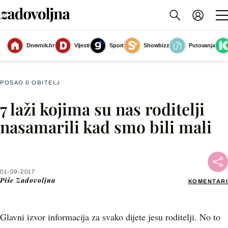
Dnevnik.hr
Vijesti
Sport
Showbizz
Putovanja
Slika nije dostupna
POSAO & OBITELJ
7 laži kojima su nas roditelji
Facebook
nasamarili kad smo bili mali
X
01-09-2017
WhatsApp
Piše
Zadovoljna
KOMENTARI
Viber
Glavni izvor informacija za svako dijete jesu roditelji. No to