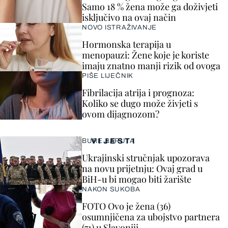
Samo 18 % žena može ga doživjeti
isključivo na ovaj način
NOVO ISTRAŽIVANJE
Hormonska terapija u
menopauzi: Žene koje je koriste
imaju znatno manji rizik od ovoga
PIŠE LIJEČNIK
Fibrilacija atrija i prognoza:
Koliko se dugo može živjeti s
ovom dijagnozom?
VIJESTI
BURE BARUTA
Ukrajinski stručnjak upozorava
na novu prijetnju: Ovaj grad u
BiH-u bi mogao biti žarište
NAKON SUKOBA
FOTO Ovo je žena (36)
osumnjičena za ubojstvo partnera
(71) u Slavoniji