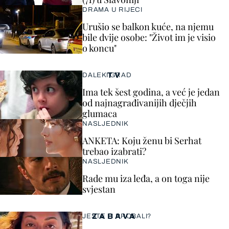
DRAMA U RIJECI
Urušio se balkon kuće, na njemu
bile dvije osobe: "Život im je visio
o koncu"
TV
DALEKI GRAD
Ima tek šest godina, a već je jedan
od najnagrađivanijih dječjih
glumaca
NASLJEDNIK
ANKETA: Koju ženu bi Serhat
trebao izabrati?
NASLJEDNIK
Rade mu iza leđa, a on toga nije
svjestan
ZABAVA
JESTE LI PROBALI?