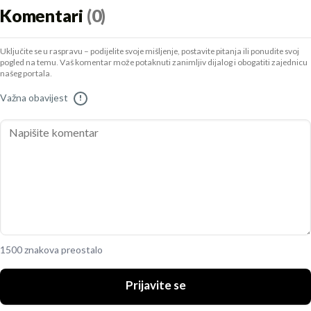
Komentari
(0)
Uključite se u raspravu – podijelite svoje mišljenje, postavite pitanja ili ponudite svoj
pogled na temu. Vaš komentar može potaknuti zanimljiv dijalog i obogatiti zajednicu
našeg portala.
Važna obavijest
!
1500 znakova preostalo
Prijavite se