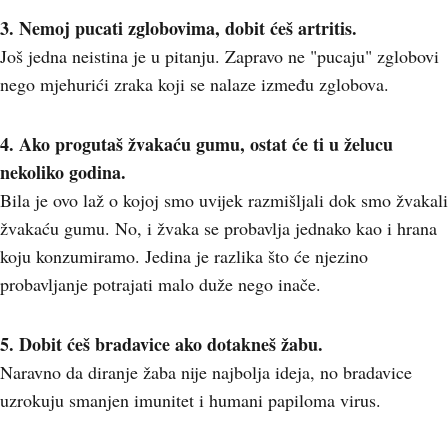
3. Nemoj pucati zglobovima, dobit ćeš artritis.
Još jedna neistina je u pitanju. Zapravo ne "pucaju" zglobovi
nego mjehurići zraka koji se nalaze između zglobova.
4. Ako progutaš žvakaću gumu, ostat će ti u želucu
nekoliko godina.
Bila je ovo laž o kojoj smo uvijek razmišljali dok smo žvakali
žvakaću gumu. No, i žvaka se probavlja jednako kao i hrana
koju konzumiramo. Jedina je razlika što će njezino
probavljanje potrajati malo duže nego inače.
5. Dobit ćeš bradavice ako dotakneš žabu.
Naravno da diranje žaba nije najbolja ideja, no bradavice
uzrokuju smanjen imunitet i humani papiloma virus.