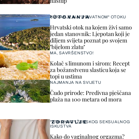
nastup
PUTOVANJA
UŽIVANJE NA "PRIVATNOM" OTOKU
Hrvatski otok na kojem živi samo
jedan stanovnik: Ljepotan koji je
diljem svijeta poznat po svojem
"bijelom zlatu"
MA, SAVRŠENSTVO!
Kolač s limunom i sirom: Recept
za božanstvenu slasticu koja se
topi u ustima
NAJMANJA NA SVIJETU
Čudo prirode: Predivna pješčana
plaža na 100 metara od mora
ZDRAVLJE
"VRHUNAC" ŽENSKOG SEKSUALNOG
ISKUSTVA
Kako do vaginalnog orgazma?