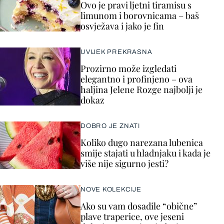
Ovo je pravi ljetni tiramisu s
limunom i borovnicama – baš
osvježava i jako je fin
UVIJEK PREKRASNA
Prozirno može izgledati
elegantno i profinjeno – ova
haljina Jelene Rozge najbolji je
dokaz
DOBRO JE ZNATI
Koliko dugo narezana lubenica
smije stajati u hladnjaku i kada je
više nije sigurno jesti?
NOVE KOLEKCIJE
Ako su vam dosadile “obične”
plave traperice, ove jeseni