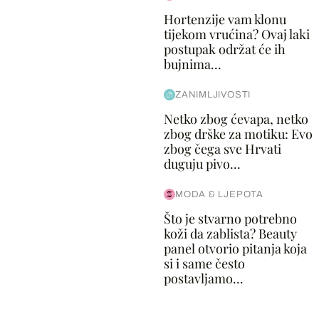
Hortenzije vam klonu
tijekom vrućina? Ovaj laki
postupak održat će ih
bujnima...
ZANIMLJIVOSTI
Netko zbog ćevapa, netko
zbog drške za motiku: Evo
zbog čega sve Hrvati
duguju pivo...
MODA & LJEPOTA
Što je stvarno potrebno
koži da zablista? Beauty
panel otvorio pitanja koja
si i same često
postavljamo...