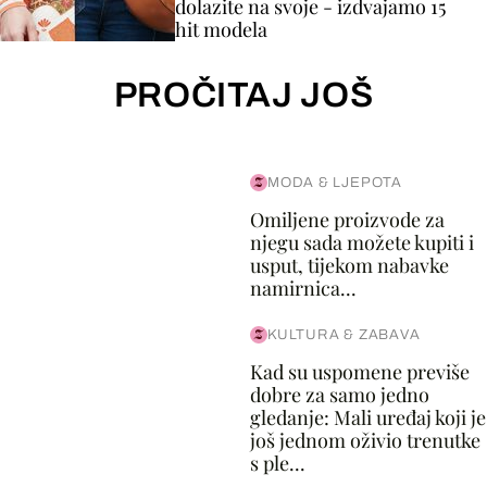
dolazite na svoje - izdvajamo 15
hit modela
PROČITAJ JOŠ
MODA & LJEPOTA
Omiljene proizvode za
njegu sada možete kupiti i
usput, tijekom nabavke
namirnica...
KULTURA & ZABAVA
Kad su uspomene previše
dobre za samo jedno
gledanje: Mali uređaj koji je
još jednom oživio trenutke
s ple...