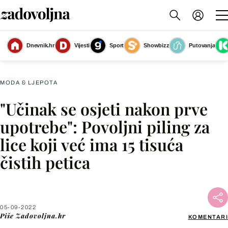
Dnevnik.hr
Vijesti
Sport
Showbizz
Putovanja
Slika nije dostupna
MODA & LJEPOTA
"Učinak se osjeti nakon prve
Facebook
upotrebe": Povoljni piling za
lice koji već ima 15 tisuća
X
čistih petica
WhatsApp
Viber
05-09-2022
Piše
Zadovoljna.hr
KOMENTARI