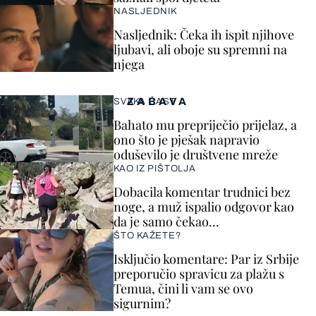
NASLJEDNIK
Nasljednik: Čeka ih ispit njihove
ljubavi, ali oboje su spremni na
njega
ZABAVA
SVAKA ČAST
Bahato mu prepriječio prijelaz, a
ono što je pješak napravio
oduševilo je društvene mreže
KAO IZ PIŠTOLJA
Dobacila komentar trudnici bez
noge, a muž ispalio odgovor kao
da je samo čekao…
ŠTO KAŽETE?
Isključio komentare: Par iz Srbije
preporučio spravicu za plažu s
Temua, čini li vam se ovo
sigurnim?