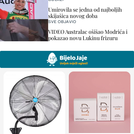
Umirovila se jedna od najboljih
skijašica novog doba
SVE OBJAVIO
VIDEO Australac ošišao Modrića i
pokazao novu Lukinu frizuru