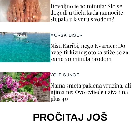
Dovoljno je 10 minuta: Što se
dogodi u tijelu kada namočite
stopala u lavoru s vodom?
MORSKI BISER
Nisu Karibi, nego Kvarner: Do
ovog tirkiznog otoka stiže se za
samo 20 minuta brodom
VOLE SUNCE
Nama smeta paklena vrućina, ali
njima ne: Ovo cvijeće uživa i na
plus 40
PROČITAJ JOŠ