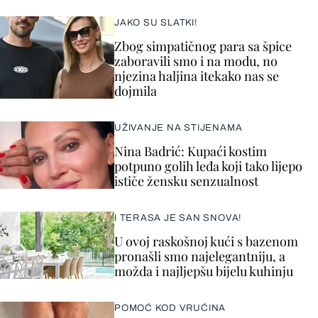
JAKO SU SLATKI!
Zbog simpatičnog para sa špice
zaboravili smo i na modu, no
njezina haljina itekako nas se
dojmila
UŽIVANJE NA STIJENAMA
Nina Badrić: Kupaći kostim
potpuno golih leđa koji tako lijepo
ističe žensku senzualnost
I TERASA JE SAN SNOVA!
U ovoj raskošnoj kući s bazenom
pronašli smo najelegantniju, a
možda i najljepšu bijelu kuhinju
POMOĆ KOD VRUĆINA