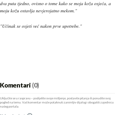
dva puta tjedno, ovisno o tome kako se moja koža osjeća, a
moju kožu ostavlja nevjerojatno mekom."
"Učinak se osjeti već nakon prve upotrebe."
Komentari
(0)
Uključite se u raspravu – podijelite svoje mišljenje, postavite pitanja ili ponudite svoj
pogled na temu. Vaš komentar može potaknuti zanimljiv dijalog i obogatiti zajednicu
našeg portala.