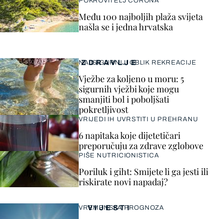
POKROVITELJ CORONA
Među 100 najboljih plaža svijeta
našla se i jedna hrvatska
ZDRAVLJE
NAJSIGURNIJI OBLIK REKREACIJE
Vježbe za koljeno u moru: 5
sigurnih vježbi koje mogu
smanjiti bol i poboljšati
pokretljivost
VRIJEDI IH UVRSTITI U PREHRANU
6 napitaka koje dijetetičari
preporučuju za zdrave zglobove
PIŠE NUTRICIONISTICA
Poriluk i giht: Smijete li ga jesti ili
riskirate novi napadaj?
VIJESTI
VREMENSKA PROGNOZA