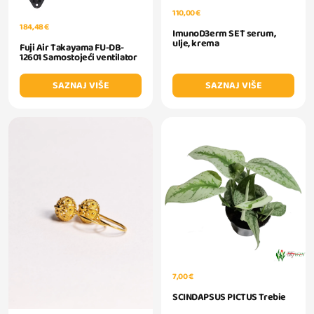
110,00 €
184,48 €
ImunoD3erm SET serum,
ulje, krema
Fuji Air Takayama FU-DB-
12601 Samostojeći ventilator
SAZNAJ VIŠE
SAZNAJ VIŠE
7,00 €
SCINDAPSUS PICTUS Trebie