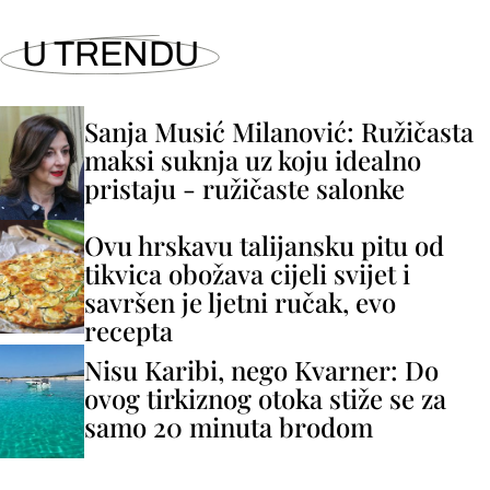
U TRENDU
Sanja Musić Milanović: Ružičasta
maksi suknja uz koju idealno
pristaju - ružičaste salonke
Ovu hrskavu talijansku pitu od
tikvica obožava cijeli svijet i
savršen je ljetni ručak, evo
recepta
Nisu Karibi, nego Kvarner: Do
ovog tirkiznog otoka stiže se za
samo 20 minuta brodom