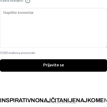
Važna obavijest
!
1500 znakova preostalo
Prijavite se
INSPIRATIVNO
NAJČITANIJE
NAJKOMEN