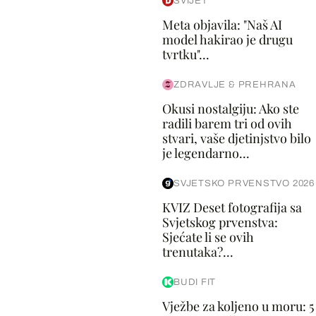
SVIJET
Meta objavila: "Naš AI
model hakirao je drugu
tvrtku"...
ZDRAVLJE & PREHRANA
Okusi nostalgiju: Ako ste
radili barem tri od ovih
stvari, vaše djetinjstvo bilo
je legendarno...
SVJETSKO PRVENSTVO 2026
KVIZ Deset fotografija sa
Svjetskog prvenstva:
Sjećate li se ovih
trenutaka?...
BUDI FIT
Vježbe za koljeno u moru: 5