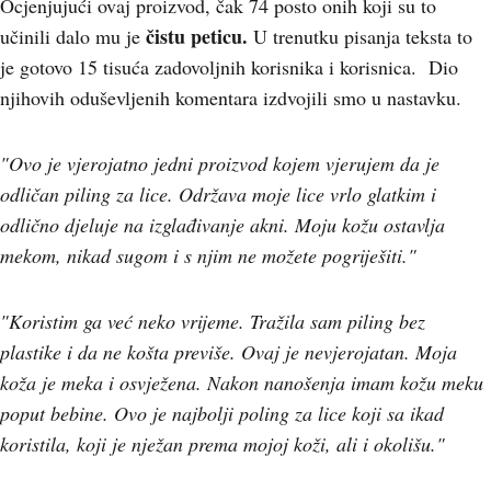
Ocjenjujući ovaj proizvod, čak 74 posto onih koji su to
čistu peticu.
učinili dalo mu je
U trenutku pisanja teksta to
je gotovo 15 tisuća zadovoljnih korisnika i korisnica.
Dio
njihovih oduševljenih komentara izdvojili smo u nastavku.
"Ovo je vjerojatno jedni proizvod kojem vjerujem da je
odličan piling za lice. Održava moje lice vrlo glatkim i
odlično djeluje na izglađivanje akni. Moju kožu ostavlja
mekom, nikad sugom i s njim ne možete pogriješiti."
"Koristim ga već neko vrijeme. Tražila sam piling bez
plastike i da ne košta previše. Ovaj je nevjerojatan. Moja
koža je meka i osvježena. Nakon nanošenja imam kožu meku
poput bebine. Ovo je najbolji poling za lice koji sa ikad
koristila, koji je nježan prema mojoj koži, ali i okolišu."