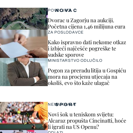
NOVAC
POVOLJNO
Dvorac u Zagorju na aukciji.
Početna cijena 1,46 milijuna eura
ZA POSLODAVCE
Kako ispravno dati nekome otkaz
i izbjeći najčešće pogreške te
sudske sporove
MINISTARSTVO ODLUČILO
Pogon za preradu litija u Gospiću
mora na procjenu utjecaja na
okoliš, evo što kaže ulagač
SPORT
NEMA KRAJA
Novi šok u teniskom svijetu:
Alcaraz propušta Cincinatti, hoće
li igrati na US Openu?
ODLAZI