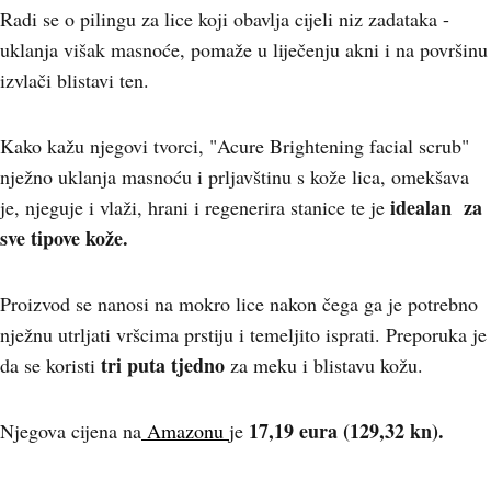
Radi se o pilingu za lice koji obavlja cijeli niz zadataka -
uklanja višak masnoće, pomaže u liječenju akni i na površinu
izvlači blistavi ten.
Kako kažu njegovi tvorci, "Acure Brightening facial scrub"
nježno uklanja masnoću i prljavštinu s kože lica, omekšava
idealan za
je, njeguje i vlaži, hrani i regenerira stanice te je
sve tipove kože.
Proizvod se nanosi na mokro lice nakon čega ga je potrebno
nježnu utrljati vršcima prstiju i temeljito isprati. Preporuka je
tri puta tjedno
da se koristi
za meku i blistavu kožu.
17,19 eura (129,32 kn).
Njegova cijena na
Amazonu
je