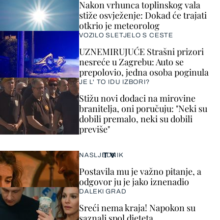
Nakon vrhunca toplinskog vala
stiže osvježenje: Dokad će trajati
otkrio je meteorolog
VOZILO SLETJELO S CESTE
UZNEMIRUJUĆE Strašni prizori
nesreće u Zagrebu: Auto se
prepolovio, jedna osoba poginula
JE L' TO IDU IZBORI?
Stižu novi dodaci na mirovine
branitelja, oni poručuju: "Neki su
dobili premalo, neki su dobili
previše"
TV
NASLJEDNIK
Postavila mu je važno pitanje, a
odgovor ju je jako iznenadio
DALEKI GRAD
Sreći nema kraja! Napokon su
saznali spol djeteta