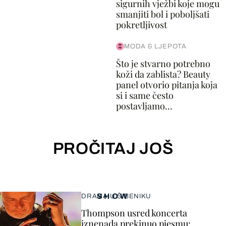
sigurnih vježbi koje mogu
smanjiti bol i poboljšati
pokretljivost
MODA & LJEPOTA
Što je stvarno potrebno
koži da zablista? Beauty
panel otvorio pitanja koja
si i same često
postavljamo...
PROČITAJ JOŠ
SHOW
DRAMA U ŠIBENIKU
Thompson usred koncerta
iznenada prekinuo pjesmu: