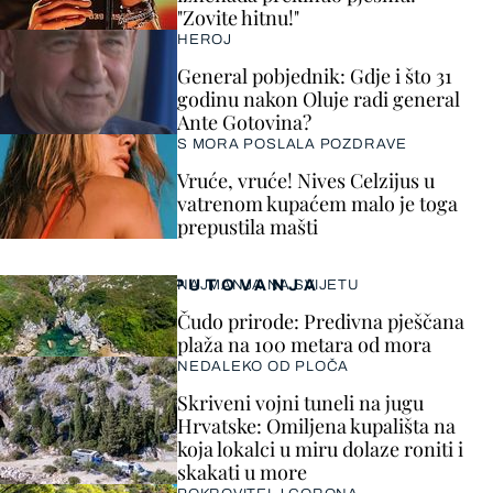
"Zovite hitnu!"
HEROJ
General pobjednik: Gdje i što 31
godinu nakon Oluje radi general
Ante Gotovina?
S MORA POSLALA POZDRAVE
Vruće, vruće! Nives Celzijus u
vatrenom kupaćem malo je toga
prepustila mašti
PUTOVANJA
NAJMANJA NA SVIJETU
Čudo prirode: Predivna pješčana
plaža na 100 metara od mora
NEDALEKO OD PLOČA
Skriveni vojni tuneli na jugu
Hrvatske: Omiljena kupališta na
koja lokalci u miru dolaze roniti i
skakati u more