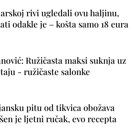
rskoj rivi ugledali ovu haljinu,
ti odakle je – košta samo 18 eura
nović: Ružičasta maksi suknja uz
taju - ružičaste salonke
jansku pitu od tikvica obožava
vršen je ljetni ručak, evo recepta