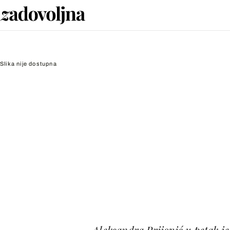
Slika nije dostupna
Aleksandra Prijović u petak j