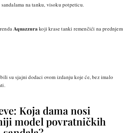
m sandalama na tanku, visoku potpeticu.
Aquazzura
brenda
koji krase tanki remenčići na prednjem
bili su sjajni dodaci ovom izdanju koje će, bez imalo
ti.
 Seve: Koja dama nosi
iji model povratničkih
sandala?