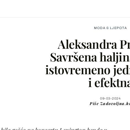
MODA & LJEPOTA
Aleksandra Pr
Savršena haljin
istovremeno je
Facebook
i efektn
X
09-03-2024
Piše
Zadovoljna.h
WhatsApp
Viber
e bila gošća na koncertu Lexington benda u