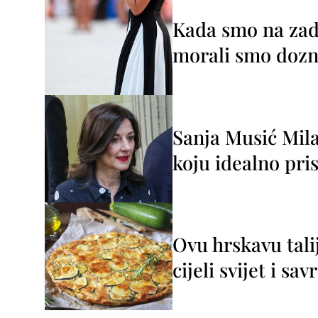
Kada smo na zada
morali smo dozna
Sanja Musić Mila
koju idealno pris
Ovu hrskavu tali
cijeli svijet i sa