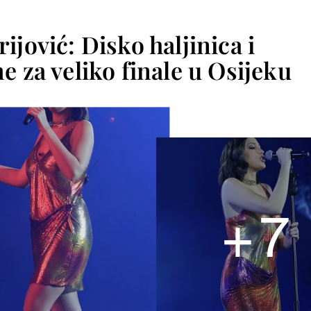
ijović: Disko haljinica i
e za veliko finale u Osijeku
+
7