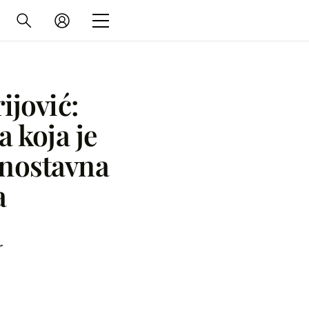
ijović:
a koja je
dnostavna
a
r