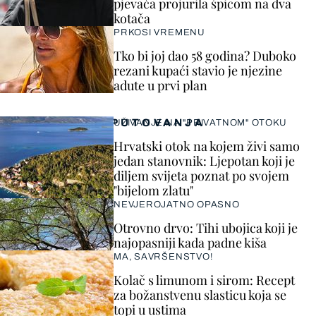
pjevača projurila špicom na dva
kotača
PRKOSI VREMENU
Tko bi joj dao 58 godina? Duboko
rezani kupaći stavio je njezine
adute u prvi plan
PUTOVANJA
UŽIVANJE NA "PRIVATNOM" OTOKU
Hrvatski otok na kojem živi samo
jedan stanovnik: Ljepotan koji je
diljem svijeta poznat po svojem
"bijelom zlatu"
NEVJEROJATNO OPASNO
Otrovno drvo: Tihi ubojica koji je
najopasniji kada padne kiša
MA, SAVRŠENSTVO!
Kolač s limunom i sirom: Recept
za božanstvenu slasticu koja se
topi u ustima