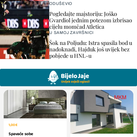
ODUŠEVIO
Pogledajte majstoriju: Joško
Gvardiol jednim potezom izbrisao
cijelu momčad Atletica
U SAMOJ ZAVRŠNICI
Šok na Poljudu: Istra spasila bod u
nadoknadi, Hajduk još uvijek bez
pobjede u HNL-u
1,00 €
Spavaće sobe