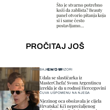
Što je stvarno potrebno
koži da zablista? Beauty
panel otvorio pitanja koja
si i same često
postavljamo...
PROČITAJ JOŠ
SHOW
BAJKOVITI PRIZORI
Udala se slastičarka iz
MasterChefa! Svom Argentincu
izrekla je da u rodnoj Hercegovini
ČUVA USPOMENU NA NJEGA
Njezinog oca obožavala je cijela
Hrvatska! Kći neprežaljenog