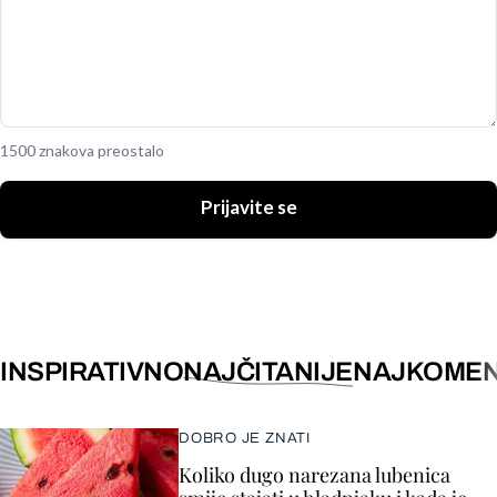
1500 znakova preostalo
Prijavite se
INSPIRATIVNO
NAJČITANIJE
NAJKOMEN
DOBRO JE ZNATI
Koliko dugo narezana lubenica