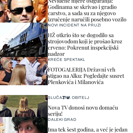
Neviđene mjere osiguranja:
Godinama se skrivao i gradio
carstvo, a sada su za njegovo
izručenje naručili posebno vozilo
NOVI INCIDENT NA PRUZI
HŽ otkrio što se dogodilo sa
strojovođom koji je prošao kroz
crveno: Pokrenut inspekcijski
nadzor
KREĆE SPEKTAKL
FOTOGALERIJA Državni vrh
stigao na Alku: Pogledajte susret
Plenkovića i Milanovića
TV
SLUČAJNA OBITELJ
Nova TV donosi novu domaću
seriju!
DALEKI GRAD
Ima tek šest godina, a već je jedan