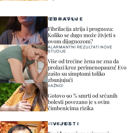
ZDRAVLJE
PIŠE LIJEČNIK
Fibrilacija atrija i prognoza:
Koliko se dugo može živjeti s
ovom dijagnozom?
ALARMANTNI REZULTATI NOVE
STUDIJE
Više od trećine žena ne zna da
prolazi kroz perimenopauzu! Evo
zašto su simptomi toliko
zbunjujući
VAŽNO!
Gotovo 90 % smrti od srčanih
bolesti povezano je s ovim
čimbenicima rizika
VIJESTI
VELIKI PAD