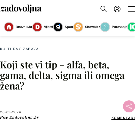
Dnevnik.hr
Vijesti
Sport
Showbizz
Putovanja
Slika nije dostupna
KULTURA & ZABAVA
Koji ste vi tip - alfa, beta,
Facebook
gama, delta, sigma ili omega
žena?
X
WhatsApp
25-01-2024
Piše
Zadovoljna.hr
KOMENTARI
Viber