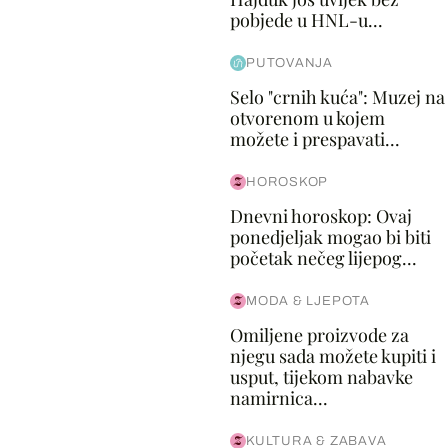
pobjede u HNL-u...
PUTOVANJA
Selo "crnih kuća": Muzej na
otvorenom u kojem
možete i prespavati...
HOROSKOP
Dnevni horoskop: Ovaj
ponedjeljak mogao bi biti
početak nečeg lijepog...
MODA & LJEPOTA
Omiljene proizvode za
njegu sada možete kupiti i
usput, tijekom nabavke
namirnica...
KULTURA & ZABAVA