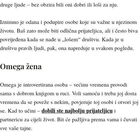
druge ljude – bez obzira bili oni dobri ili loši za nju.
Iznimno je odana i podupire osobe koje su važne u njezinom
životu. Baš zato može biti odlična prijateljica, ali i često biva
povrijeđena kada se nađe u „lošem“ društvu. Kada je u
društvu pravih ljudi, pak, ona napreduje u svakom pogledu.
Omega žena
Omega je introvertirana osoba – većinu vremena provodi
sama s dobrom knjigom u ruci. Voli samoću i treba joj dosta
vremena da se poveže s nekim, povjeruje toj osobi i otvori joj
dobili ste najbolju prijateljicu
se. Kad to učini –
i
partnericu za cijeli život. Bit će pažljiva prema vama i čuvati
sve vaše tajne.