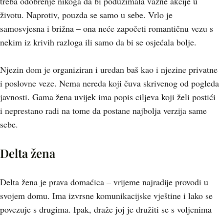
treba odobrenje nikoga da bi poduzimala važne akcije u
životu. Naprotiv, pouzda se samo u sebe. Vrlo je
samosvjesna i brižna – ona neće započeti romantičnu vezu s
nekim iz krivih razloga ili samo da bi se osjećala bolje.
Njezin dom je organiziran i uredan baš kao i njezine privatne
i poslovne veze. Nema nereda koji čuva skrivenog od pogleda
javnosti. Gama žena uvijek ima popis ciljeva koji želi postići
i neprestano radi na tome da postane najbolja verzija same
sebe.
Delta žena
Delta žena je prava domaćica – vrijeme najradije provodi u
svojem domu. Ima izvrsne komunikacijske vještine i lako se
povezuje s drugima. Ipak, draže joj je družiti se s voljenima