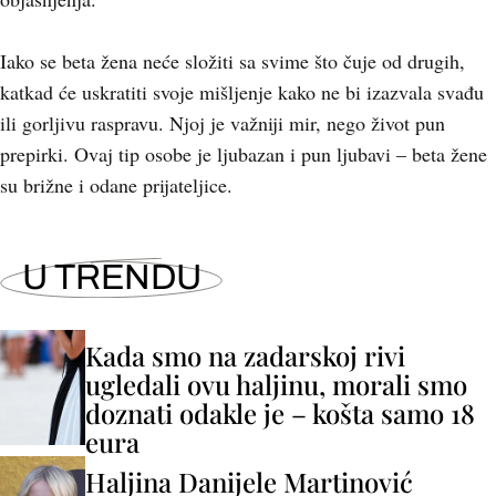
Iako se beta žena neće složiti sa svime što čuje od drugih,
katkad će uskratiti svoje mišljenje kako ne bi izazvala svađu
ili gorljivu raspravu. Njoj je važniji mir, nego život pun
prepirki. Ovaj tip osobe je ljubazan i pun ljubavi – beta žene
su brižne i odane prijateljice.
U TRENDU
Kada smo na zadarskoj rivi
ugledali ovu haljinu, morali smo
doznati odakle je – košta samo 18
eura
Haljina Danijele Martinović