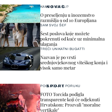
NOVAC
KAMO BI OTIŠLI?
O preseljenju u inozemstvo
razmišlja 9 od 10 Europljana
SAM SVOJ ŠEF
Šest poslova koje možete
pokrenuti od kuće uz minimalna
ulaganja
TREĆI UNIKATNI BUGATTI
Nazvan je po vrsti
srednjovjekovnog viteškog konja i
visok samo metar
SPORT
POGLEDAJTE PORUKU
FOTO Torcida podigla
transparente koji će odjeknuti
Hrvatskom: Prozvali "moralne
vertikale"