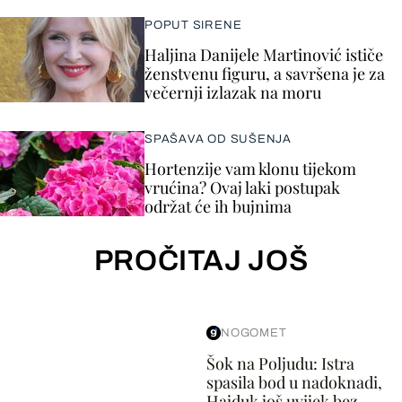
POPUT SIRENE
Haljina Danijele Martinović ističe
ženstvenu figuru, a savršena je za
večernji izlazak na moru
SPAŠAVA OD SUŠENJA
Hortenzije vam klonu tijekom
vrućina? Ovaj laki postupak
održat će ih bujnima
PROČITAJ JOŠ
NOGOMET
Šok na Poljudu: Istra
spasila bod u nadoknadi,
Hajduk još uvijek bez