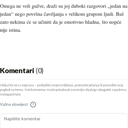
Omega ne voli gužve, draži su joj duboki razgovori „jedan na
jedan“ nego površna čavrljanja s velikom grupom ljudi. Baš
zato nekima će se učiniti da je emotivno hladna, što uopće
nije istina.
Komentari
(0)
Uključite se u raspravu – podijelite svoje mišljenje, postavite pitanja ili ponudite svoj
pogled na temu. Vaš komentar može potaknuti zanimljiv dijalog i obogatiti zajednicu
našeg portala.
Važna obavijest
!