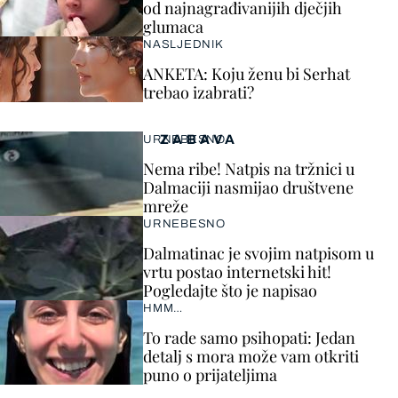
od najnagrađivanijih dječjih
glumaca
NASLJEDNIK
ANKETA: Koju ženu bi Serhat
trebao izabrati?
ZABAVA
URNEBESNO
Nema ribe! Natpis na tržnici u
Dalmaciji nasmijao društvene
mreže
URNEBESNO
Dalmatinac je svojim natpisom u
vrtu postao internetski hit!
Pogledajte što je napisao
HMM…
To rade samo psihopati: Jedan
detalj s mora može vam otkriti
puno o prijateljima