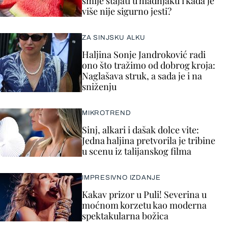
smije stajati u hladnjaku i kada je
više nije sigurno jesti?
ZA SINJSKU ALKU
Haljina Sonje Jandroković radi
ono što tražimo od dobrog kroja:
Naglašava struk, a sada je i na
sniženju
MIKROTREND
Sinj, alkari i dašak dolce vite:
Jedna haljina pretvorila je tribine
u scenu iz talijanskog filma
IMPRESIVNO IZDANJE
Kakav prizor u Puli! Severina u
moćnom korzetu kao moderna
spektakularna božica