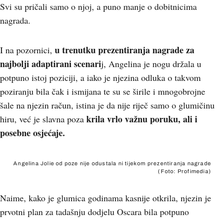
Svi su pričali samo o njoj, a puno manje o dobitnicima
nagrada.
u trenutku prezentiranja nagrade za
I na pozornici,
najbolji adaptirani scenari
j, Angelina je nogu držala u
potpuno istoj poziciji, a iako je njezina odluka o takvom
poziranju bila čak i ismijana te su se širile i mnogobrojne
šale na njezin račun, istina je da nije riječ samo o glumičinu
krila vrlo važnu poruku, ali i
hiru, već je slavna poza
posebne osjećaje.
Angelina Jolie od poze nije odustala ni tijekom prezentiranja nagrade
(Foto: Profimedia)
Naime, kako je glumica godinama kasnije otkrila, njezin je
prvotni plan za tadašnju dodjelu Oscara bila potpuno