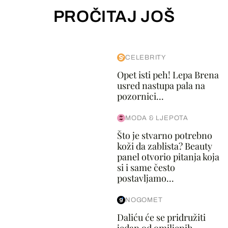
PROČITAJ JOŠ
CELEBRITY
Opet isti peh! Lepa Brena
usred nastupa pala na
pozornici...
MODA & LJEPOTA
Što je stvarno potrebno
koži da zablista? Beauty
panel otvorio pitanja koja
si i same često
postavljamo...
NOGOMET
Daliću će se pridružiti
jedan od omiljenih