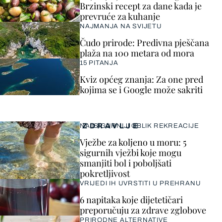
Brzinski recept za dane kada je
prevruće za kuhanje
NAJMANJA NA SVIJETU
Čudo prirode: Predivna pješčana
plaža na 100 metara od mora
15 PITANJA
Kviz općeg znanja: Za one pred
kojima se i Google može sakriti
ZDRAVLJE
NAJSIGURNIJI OBLIK REKREACIJE
Vježbe za koljeno u moru: 5
sigurnih vježbi koje mogu
smanjiti bol i poboljšati
pokretljivost
VRIJEDI IH UVRSTITI U PREHRANU
6 napitaka koje dijetetičari
preporučuju za zdrave zglobove
PRIRODNE ALTERNATIVE