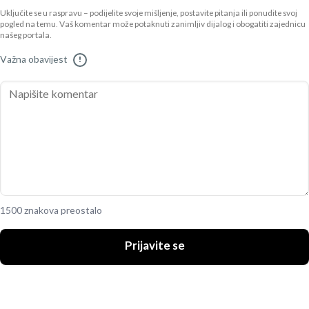
Uključite se u raspravu – podijelite svoje mišljenje, postavite pitanja ili ponudite svoj
pogled na temu. Vaš komentar može potaknuti zanimljiv dijalog i obogatiti zajednicu
našeg portala.
Važna obavijest
!
1500 znakova preostalo
Prijavite se