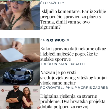
ŠTO KAŽETE?
Isključio komentare: Par iz Srbije
preporučio spravicu za plažu s
Temua, čini li vam se ovo
sigurnim?
NOVAC
ZA POSLODAVCE
Kako ispravno dati nekome otkaz
i izbjeći najčešće pogreške te
sudske sporove
TREĆI UNIKATNI BUGATTI
Nazvan je po vrsti
srednjovjekovnog viteškog konja i
visok samo metar
POKROVITELJ PHILIP MORRIS ZAGREB
Digitalna rješenja za stvarne
probleme: Dva hrvatska projekta
dobila potporu za razvoj