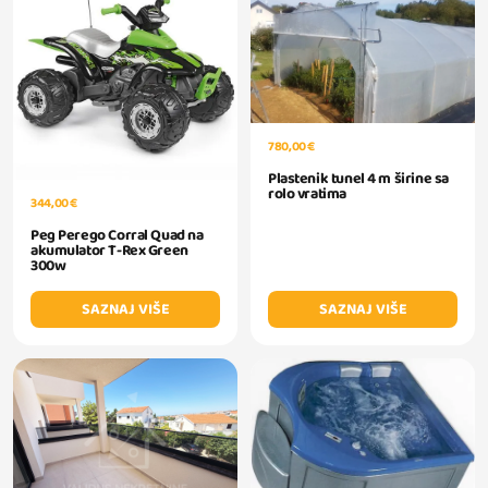
780,00 €
Plastenik tunel 4 m širine sa
rolo vratima
344,00 €
Peg Perego Corral Quad na
akumulator T-Rex Green
300w
SAZNAJ VIŠE
SAZNAJ VIŠE