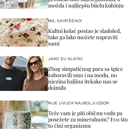
možda i najljepšu bijelu kuhinju
MA, SAVRŠENO!
Kultni kolač postao je sladoled,
tako ga lako možete napraviti
sami
JAKO SU SLATKI!
Zbog simpatičnog para sa špice
zaboravili smo i na modu, no
njezina haljina itekako nas se
dojmila
NIJE UVIJEK NAJBOLJI IZBOR
Teže vam je piti običnu vodu pa
posežete za mineralnom? Evo što
to čini organizmu