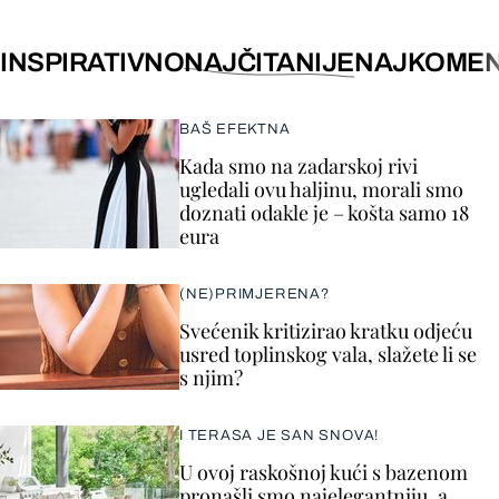
INSPIRATIVNO
NAJČITANIJE
NAJKOMEN
BAŠ EFEKTNA
Kada smo na zadarskoj rivi
ugledali ovu haljinu, morali smo
doznati odakle je – košta samo 18
eura
(NE)PRIMJERENA?
Svećenik kritizirao kratku odjeću
usred toplinskog vala, slažete li se
s njim?
I TERASA JE SAN SNOVA!
U ovoj raskošnoj kući s bazenom
pronašli smo najelegantniju, a