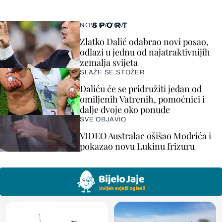
SPORT
NOVI IZAZOV
Zlatko Dalić odabrao novi posao,
odlazi u jednu od najatraktivnijih
zemalja svijeta
SLAŽE SE STOŽER
Daliću će se pridružiti jedan od
omiljenih Vatrenih, pomoćnici i
dalje dvoje oko ponude
SVE OBJAVIO
VIDEO Australac ošišao Modrića i
pokazao novu Lukinu frizuru