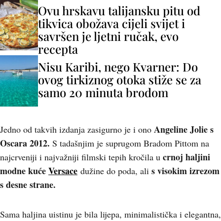
Ovu hrskavu talijansku pitu od
tikvica obožava cijeli svijet i
savršen je ljetni ručak, evo
recepta
Nisu Karibi, nego Kvarner: Do
ovog tirkiznog otoka stiže se za
samo 20 minuta brodom
Angeline Jolie s
Jedno od takvih izdanja zasigurno je i ono
Oscara 2012.
S tadašnjim je suprugom Bradom Pittom na
crnoj haljini
najcrveniji i najvažniji filmski tepih kročila u
modne kuće
Versace
s visokim izrezom
dužine do poda, ali
s desne strane.
Sama haljina uistinu je bila lijepa, minimalistička i elegantna,