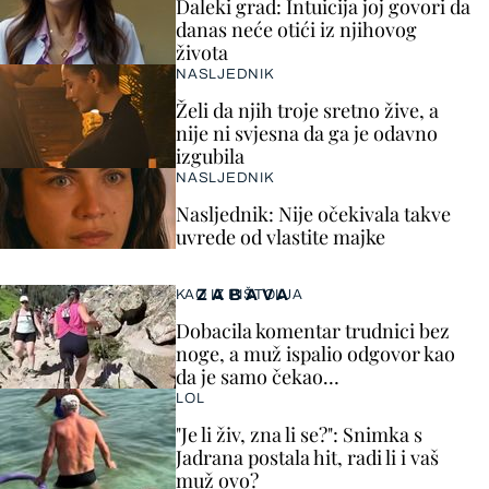
Daleki grad: Intuicija joj govori da
danas neće otići iz njihovog
života
NASLJEDNIK
Želi da njih troje sretno žive, a
nije ni svjesna da ga je odavno
izgubila
NASLJEDNIK
Nasljednik: Nije očekivala takve
uvrede od vlastite majke
ZABAVA
KAO IZ PIŠTOLJA
Dobacila komentar trudnici bez
noge, a muž ispalio odgovor kao
da je samo čekao…
LOL
"Je li živ, zna li se?": Snimka s
Jadrana postala hit, radi li i vaš
muž ovo?