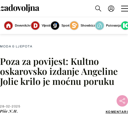
Dnevnik.hr
Vijesti
Sport
Showbizz
Putovanja
Angelina Jolie na dodjeli Oscara 2012.
(Foto: Profimedia)
MODA & LJEPOTA
Poza za povijest: Kultno
Facebook
oskarovsko izdanje Angeline
Jolie krilo je moćnu poruku
X
WhatsApp
28-02-2025
Piše
N.H.
KOMENTARI
Viber