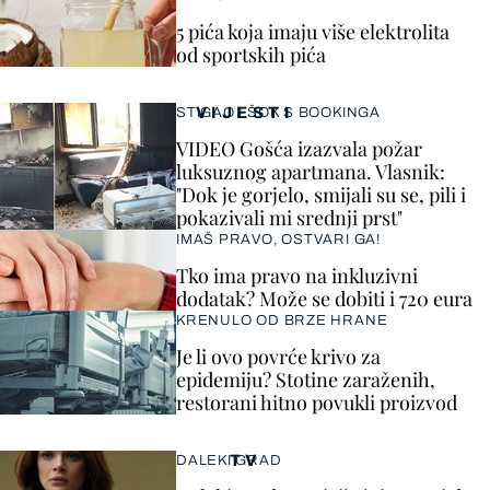
5 pića koja imaju više elektrolita
od sportskih pića
VIJESTI
STIGAO I ŠOK S BOOKINGA
VIDEO Gošća izazvala požar
luksuznog apartmana. Vlasnik:
"Dok je gorjelo, smijali su se, pili i
pokazivali mi srednji prst"
IMAŠ PRAVO, OSTVARI GA!
Tko ima pravo na inkluzivni
dodatak? Može se dobiti i 720 eura
KRENULO OD BRZE HRANE
Je li ovo povrće krivo za
epidemiju? Stotine zaraženih,
restorani hitno povukli proizvod
TV
DALEKI GRAD