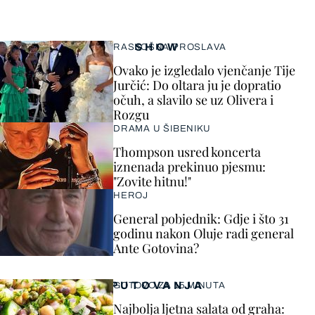
SHOW
RASKOŠNA PROSLAVA
Ovako je izgledalo vjenčanje Tije
Jurčić: Do oltara ju je dopratio
očuh, a slavilo se uz Olivera i
Rozgu
DRAMA U ŠIBENIKU
Thompson usred koncerta
iznenada prekinuo pjesmu:
"Zovite hitnu!"
HEROJ
General pobjednik: Gdje i što 31
godinu nakon Oluje radi general
Ante Gotovina?
PUTOVANJA
GOTOVO ZA 15 MINUTA
Najbolja ljetna salata od graha: