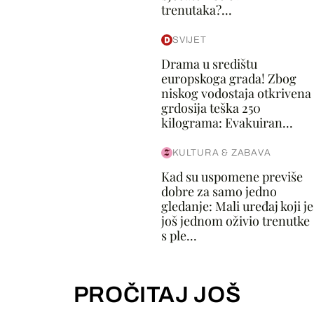
trenutaka?...
SVIJET
Drama u središtu
europskoga grada! Zbog
niskog vodostaja otkrivena
grdosija teška 250
kilograma: Evakuiran...
KULTURA & ZABAVA
Kad su uspomene previše
dobre za samo jedno
gledanje: Mali uređaj koji je
još jednom oživio trenutke
s ple...
PROČITAJ JOŠ