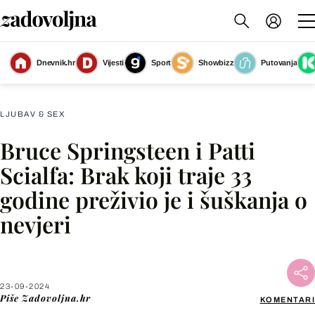
Dnevnik.hr
Vijesti
Sport
Showbizz
Putovanja
Bruce Springsteen i Patti Scialfa
(Foto: Afp)
LJUBAV & SEX
Bruce Springsteen i Patti
Facebook
Scialfa: Brak koji traje 33
godine preživio je i šuškanja o
X
nevjeri
WhatsApp
Viber
23-09-2024
Piše
Zadovoljna.hr
KOMENTARI