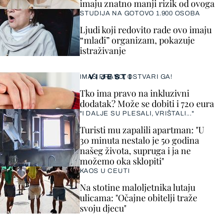
imaju znatno manji rizik od ovoga
STUDIJA NA GOTOVO 1.900 OSOBA
Ljudi koji redovito rade ovo imaju
“mlađi” organizam, pokazuje
istraživanje
VIJESTI
IMAŠ PRAVO, OSTVARI GA!
Tko ima pravo na inkluzivni
dodatak? Može se dobiti i 720 eura
"I DALJE SU PLESALI, VRIŠTALI..."
Turisti mu zapalili apartman: "U
30 minuta nestalo je 50 godina
našeg života, supruga i ja ne
možemo oka sklopiti"
KAOS U CEUTI
Na stotine maloljetnika lutaju
ulicama: "Očajne obitelji traže
svoju djecu"