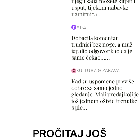
njegu sada možete kupiti i
usput, tijekom nabavke
namirnica...
MIKS
Dobacila komentar
trudnici bez noge, a muž
ispalio odgovor kao da je
samo čekao…...
KULTURA & ZABAVA
Kad su uspomene previše
dobre za samo jedno
gledanje: Mali uređaj koji je
još jednom oživio trenutke
s ple...
PROČITAJ JOŠ