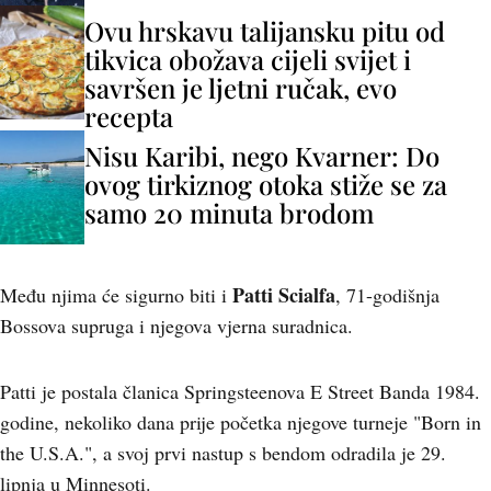
Ovu hrskavu talijansku pitu od
tikvica obožava cijeli svijet i
savršen je ljetni ručak, evo
recepta
Nisu Karibi, nego Kvarner: Do
ovog tirkiznog otoka stiže se za
samo 20 minuta brodom
Patti Scialfa
Među njima će sigurno biti i
, 71-godišnja
Bossova supruga i njegova vjerna suradnica.
Patti je postala članica Springsteenova E Street Banda 1984.
godine, nekoliko dana prije početka njegove turneje "Born in
the U.S.A.", a svoj prvi nastup s bendom odradila je 29.
lipnja u Minnesoti.