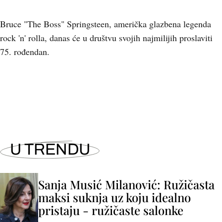
Bruce "The Boss" Springsteen, američka glazbena legenda
rock 'n' rolla, danas će u društvu svojih najmilijih proslaviti
75. rođendan.
+
2
U TRENDU
Sanja Musić Milanović: Ružičasta
maksi suknja uz koju idealno
pristaju - ružičaste salonke