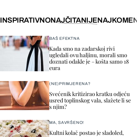
INSPIRATIVNO
NAJČITANIJE
NAJKOMEN
BAŠ EFEKTNA
Kada smo na zadarskoj rivi
ugledali ovu haljinu, morali smo
doznati odakle je – košta samo 18
eura
(NE)PRIMJERENA?
Svećenik kritizirao kratku odjeću
usred toplinskog vala, slažete li se
s njim?
MA, SAVRŠENO!
Kultni kolač postao je sladoled,