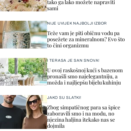
tako ga lako možete napraviti
sami
NIJE UVIJEK NAJBOLJI IZBOR
Teže vam je piti običnu vodu pa
posežete za mineralnom? Evo što
to čini organizmu
I TERASA JE SAN SNOVA!
U ovoj raskošnoj kući s bazenom
pronašli smo najelegantniju, a
možda i najljepšu bijelu kuhinju
JAKO SU SLATKI!
Zbog simpatičnog para sa špice
zaboravili smo i na modu, no
njezina haljina itekako nas se
dojmila