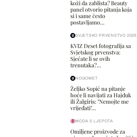
koži da zablista? Beauty
panel otvorio pitanja koja
si i same često
postavljamo...
SVJETSKO PRVENSTVO 2026
KVIZ Deset fotografija sa
Svjetskog prvenstva:
Sjećate li se ovih
trenutaka?...
NOGOMET
Željko Sopić na pitanje
hoće li navijati za Hajduk
ili Žalgiris: "Nemojte me
vrijeđati"...
MODA & LJEPOTA
Omiljene proizvode za