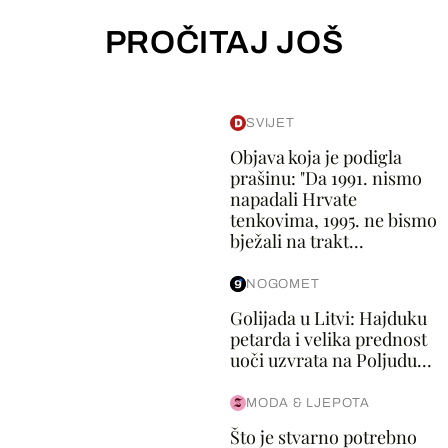
PROČITAJ JOŠ
SVIJET
Objava koja je podigla
prašinu: "Da 1991. nismo
napadali Hrvate
tenkovima, 1995. ne bismo
bježali na trakt...
NOGOMET
Golijada u Litvi: Hajduku
petarda i velika prednost
uoči uzvrata na Poljudu...
MODA & LJEPOTA
Što je stvarno potrebno