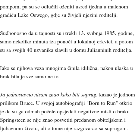
pompom, pa su se odlučili oženiti usred tjedna u malenom
gradiću Lake Oswego, gdje su živjeli njezini roditelji.
Sudbonosno da u tajnosti su izrekli 13. svibnja 1985. godine,
samo nekoliko minuta iza ponoći u lokalnoj crkvici, a potom
su sa svojih 40 uzvanika slavili u domu Julianninih roditelja.
Iako se njihova veza mnogima činila idilična, nakon ulaska u
brak bila je sve samo ne to.
Ja jednostavno nisam znao kako biti suprug
, kazao je jednom
prilikom Bruce. U svojoj autobiografiji "Born to Run" otkrio
je da su ga odmah počele opsjedati negativne misli o braku.
Springsteen se nije znao posvetiti predanom obiteljskom i
ljubavnom životu, ali o tome nije razgovarao sa suprugom.