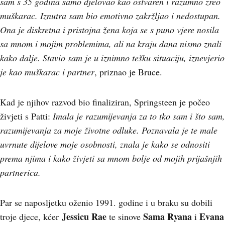
sam s 35 godina samo djelovao kao ostvaren i razumno zreo
muškarac. Iznutra sam bio emotivno zakržljao i nedostupan.
Ona je diskretna i pristojna žena koja se s puno vjere nosila
sa mnom i mojim problemima, ali na kraju dana nismo znali
kako dalje. Stavio sam je u iznimno tešku situaciju, iznevjerio
je kao muškarac i partner
, priznao je Bruce.
Kad je njihov razvod bio finaliziran, Springsteen je počeo
živjeti s Patti:
Imala je razumijevanja za to tko sam i što sam,
razumijevanja za moje životne odluke. Poznavala je te male
uvrnute dijelove moje osobnosti, znala je kako se odnositi
prema njima i kako živjeti sa mnom bolje od mojih prijašnjih
partnerica.
Par se naposljetku oženio 1991. godine i u braku su dobili
Jessicu Rae
Sama Ryana
Evana
troje djece, kćer
te sinove
i