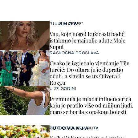
SHOW
"UUUUUUFFFF"
Vau, koje noge! Ružičasti badić
istaknuo je najbolje adute Maje
Šuput
RASKOŠNA PROSLAVA
Ovako je izgledalo vjenčanje Tije
Jurčić: Do oltara ju je dopratio
očuh, a slavilo se uz Olivera i
Rozgu
U 27. GODINI
Preminula je mlada influencerica
koju je pratilo više od milijun ljudi,
dugo se borila s opakom bolesti
PUTOVANJA
GOTOVO ZA 15 MINUTA