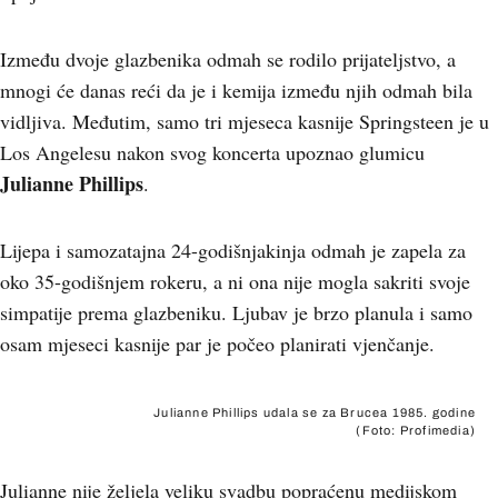
Između dvoje glazbenika odmah se rodilo prijateljstvo, a
mnogi će danas reći da je i kemija između njih odmah bila
vidljiva. Međutim, samo tri mjeseca kasnije Springsteen je u
Los Angelesu nakon svog koncerta upoznao glumicu
Julianne Phillips
.
Lijepa i samozatajna 24-godišnjakinja odmah je zapela za
oko 35-godišnjem rokeru, a ni ona nije mogla sakriti svoje
simpatije prema glazbeniku. Ljubav je brzo planula i samo
osam mjeseci kasnije par je počeo planirati vjenčanje.
Julianne Phillips udala se za Brucea 1985. godine
(Foto: Profimedia)
Julianne nije željela veliku svadbu popraćenu medijskom