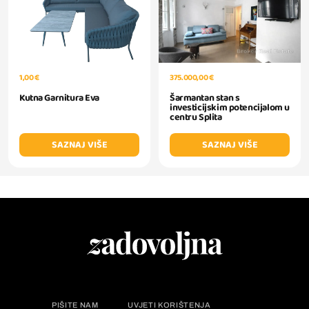
1,00 €
375.000,00 €
Kutna Garnitura Eva
Šarmantan stan s
investicijskim potencijalom u
centru Splita
SAZNAJ VIŠE
SAZNAJ VIŠE
PIŠITE NAM
UVJETI KORIŠTENJA