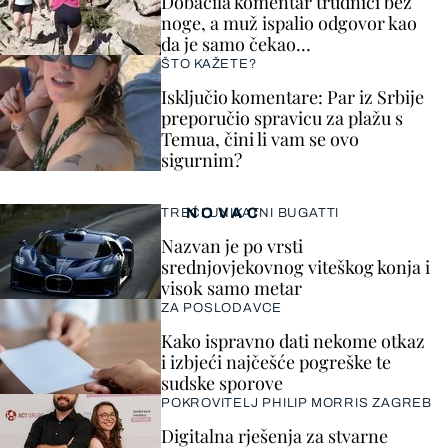
Dobacila komentar trudnici bez
noge, a muž ispalio odgovor kao
da je samo čekao…
ŠTO KAŽETE?
Isključio komentare: Par iz Srbije
preporučio spravicu za plažu s
Temua, čini li vam se ovo
sigurnim?
NOVAC
TREĆI UNIKATNI BUGATTI
Nazvan je po vrsti
srednjovjekovnog viteškog konja i
visok samo metar
ZA POSLODAVCE
Kako ispravno dati nekome otkaz
i izbjeći najčešće pogreške te
sudske sporove
POKROVITELJ PHILIP MORRIS ZAGREB
Digitalna rješenja za stvarne