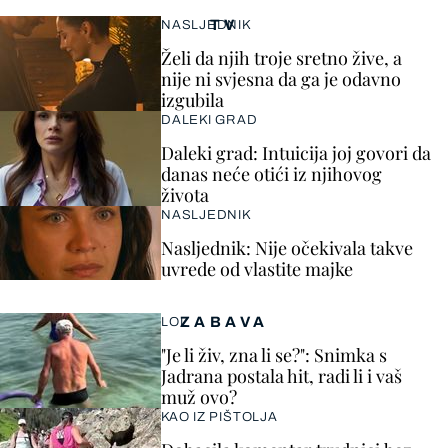
TV
NASLJEDNIK
Želi da njih troje sretno žive, a
nije ni svjesna da ga je odavno
izgubila
DALEKI GRAD
Daleki grad: Intuicija joj govori da
danas neće otići iz njihovog
života
NASLJEDNIK
Nasljednik: Nije očekivala takve
uvrede od vlastite majke
ZABAVA
LOL
"Je li živ, zna li se?": Snimka s
Jadrana postala hit, radi li i vaš
muž ovo?
KAO IZ PIŠTOLJA