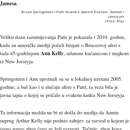
Jamesa
.
Bruce Springsteen i Patti Scialfa s djecom Evanom, Samom i
Jessicom
(Foto: Afp)
Veliku dozu razumijevanja Patti je pokazala i 2010. godine,
kada su američki mediji počeli brujati o Bruceovoj aferi s
Ann Kelly
tada 45-godišnjom
, udanom kućanicom i majkom
iz New Jerseyja.
Springsteen i Ann upoznali su se u lokalnoj teretani 2005.
godine, a baš kao i u slučaju afere s Patti, ta veza bila je
javna tajna o kojoj se pričalo u svakom kutku New Jerseyja.
Ta informacija možda ne bi ni došla do medija da Annin
suprug Arthur Kelly nije podnio zahtjev za razvod u kojem je
jasno naveo zbog čega se želi razvesti. Točnije, zbog koga.