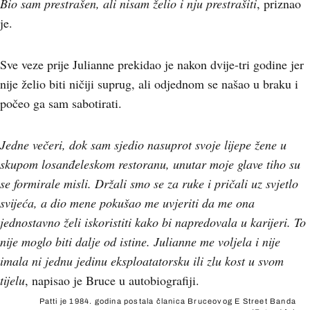
Bio sam prestrašen, ali nisam želio i nju prestrašiti
, priznao
je.
Sve veze prije Julianne prekidao je nakon dvije-tri godine jer
nije želio biti ničiji suprug, ali odjednom se našao u braku i
počeo ga sam sabotirati.
Jedne večeri, dok sam sjedio nasuprot svoje lijepe žene u
skupom losanđeleskom restoranu, unutar moje glave tiho su
se formirale misli. Držali smo se za ruke i pričali uz svjetlo
svijeća, a dio mene pokušao me uvjeriti da me ona
jednostavno želi iskoristiti kako bi napredovala u karijeri. To
nije moglo biti dalje od istine. Julianne me voljela i nije
imala ni jednu jedinu eksploatatorsku ili zlu kost u svom
tijelu
, napisao je Bruce u autobiografiji.
Patti je 1984. godina postala članica Bruceovog E Street Banda