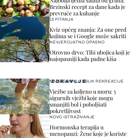
Najbolja ljetna salata od graha:
Brzinski recept za dane kada je
prevruće za kuhanje
15 PITANJA
Kviz općeg znanja: Za one pred
kojima se i Google može sakriti
NEVJEROJATNO OPASNO
Otrovno drvo: Tihi ubojica koji je
najopasniji kada padne kiša
ZDRAVLJE
NAJSIGURNIJI OBLIK REKREACIJE
Vježbe za koljeno u moru: 5
sigurnih vježbi koje mogu
smanjiti bol i poboljšati
pokretljivost
NOVO ISTRAŽIVANJE
Hormonska terapija u
menopauzi: Žene koje je koriste