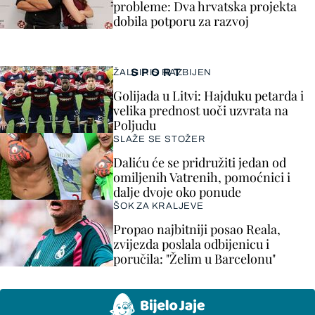
probleme: Dva hrvatska projekta
dobila potporu za razvoj
SPORT
ŽALGIRIS RAZBIJEN
Golijada u Litvi: Hajduku petarda i
velika prednost uoči uzvrata na
Poljudu
SLAŽE SE STOŽER
Daliću će se pridružiti jedan od
omiljenih Vatrenih, pomoćnici i
dalje dvoje oko ponude
ŠOK ZA KRALJEVE
Propao najbitniji posao Reala,
zvijezda poslala odbijenicu i
poručila: "Želim u Barcelonu"