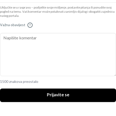
Uključite se u raspravu – podijelite svoje mišljenje, postavite pitanja ili ponudite svoj
pogled na temu. Vaš komentar može potaknuti zanimljiv dijalog i obogatiti zajednicu
našeg portala.
Važna obavijest
!
1500 znakova preostalo
Prijavite se