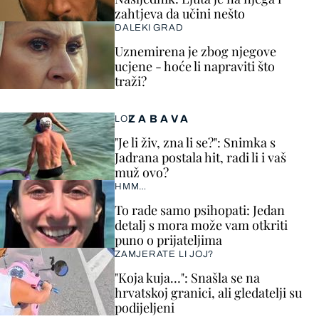
zahtjeva da učini nešto
DALEKI GRAD
Uznemirena je zbog njegove
ucjene - hoće li napraviti što
traži?
ZABAVA
LOL
"Je li živ, zna li se?": Snimka s
Jadrana postala hit, radi li i vaš
muž ovo?
HMM…
To rade samo psihopati: Jedan
detalj s mora može vam otkriti
puno o prijateljima
ZAMJERATE LI JOJ?
"Koja kuja…": Snašla se na
hrvatskoj granici, ali gledatelji su
podijeljeni