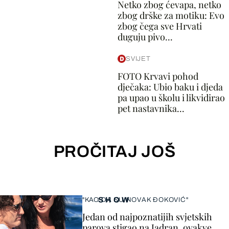
Netko zbog ćevapa, netko
zbog drške za motiku: Evo
zbog čega sve Hrvati
duguju pivo...
SVIJET
FOTO Krvavi pohod
dječaka: Ubio baku i djeda
pa upao u školu i likvidirao
pet nastavnika...
PROČITAJ JOŠ
SHOW
"KAO DA SU NOVAK ĐOKOVIĆ"
Jedan od najpoznatijih svjetskih
parova stigao na Jadran, ovakve