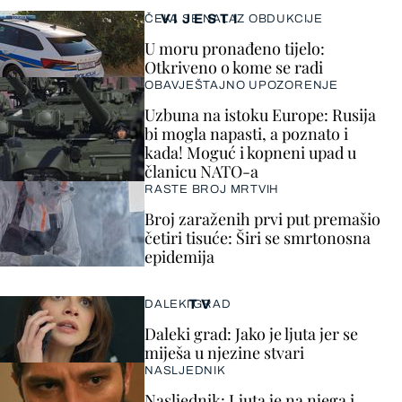
VIJESTI
ČEKA SE NALAZ OBDUKCIJE
U moru pronađeno tijelo:
Otkriveno o kome se radi
OBAVJEŠTAJNO UPOZORENJE
Uzbuna na istoku Europe: Rusija
bi mogla napasti, a poznato i
kada! Moguć i kopneni upad u
članicu NATO-a
RASTE BROJ MRTVIH
Broj zaraženih prvi put premašio
četiri tisuće: Širi se smrtonosna
epidemija
TV
DALEKI GRAD
Daleki grad: Jako je ljuta jer se
miješa u njezine stvari
NASLJEDNIK
Nasljednik: Ljuta je na njega i