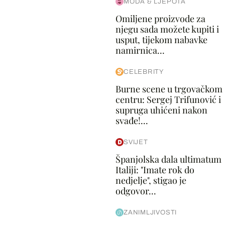
MODA & LJEPOTA
Omiljene proizvode za
njegu sada možete kupiti i
usput, tijekom nabavke
namirnica...
CELEBRITY
Burne scene u trgovačkom
centru: Sergej Trifunović i
supruga uhićeni nakon
svađe!...
SVIJET
Španjolska dala ultimatum
Italiji: "Imate rok do
nedjelje", stigao je
odgovor...
ZANIMLJIVOSTI