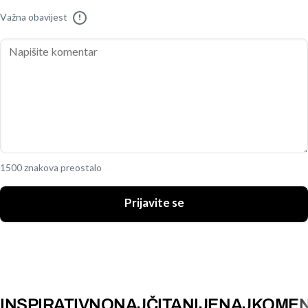
Važna obavijest
!
1500 znakova preostalo
Prijavite se
INSPIRATIVNO
NAJČITANIJE
NAJKOMEN