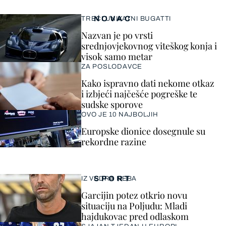
NOVAC
TREĆI UNIKATNI BUGATTI
Nazvan je po vrsti
srednjovjekovnog viteškog konja i
visok samo metar
ZA POSLODAVCE
Kako ispravno dati nekome otkaz
i izbjeći najčešće pogreške te
sudske sporove
OVO JE 10 NAJBOLJIH
Europske dionice dosegnule su
rekordne razine
SPORT
IZ VEDRA NEBA
Garcijin potez otkrio novu
situaciju na Poljudu: Mladi
hajdukovac pred odlaskom