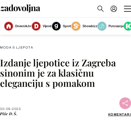
Ljepotica sa zagrebačke špice u crnom od glave do pete
(Foto: Josip
Dnevnik.hr
Vijesti
Sport
Showbizz
Putovanja
Moler/Cropix)
MODA & LJEPOTA
Izdanje ljepotice iz Zagreba
Facebook
sinonim je za klasičnu
eleganciju s pomakom
X
WhatsApp
30-09-2023
Piše
D.Š.
KOMENTARI
Viber