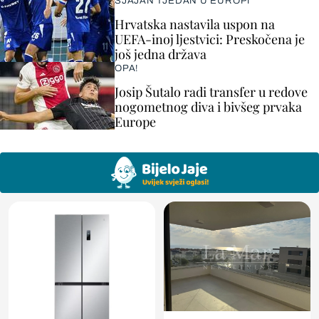
SJAJAN TJEDAN U EUROPI
Hrvatska nastavila uspon na
UEFA-inoj ljestvici: Preskočena je
još jedna država
OPA!
Josip Šutalo radi transfer u redove
nogometnog diva i bivšeg prvaka
Europe