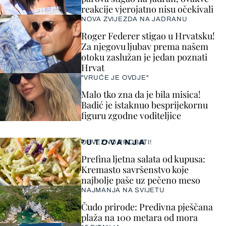
reakcije vjerojatno nisu očekivali
NOVA ZVIJEZDA NA JADRANU
Roger Federer stigao u Hrvatsku!
Za njegovu ljubav prema našem
otoku zaslužan je jedan poznati
Hrvat
"VRUĆE JE OVDJE"
Malo tko zna da je bila misica!
Badić je istaknuo besprijekornu
figuru zgodne voditeljice
PUTOVANJA
OBVEZNO PROBATI!
Prefina ljetna salata od kupusa:
Kremasto savršenstvo koje
najbolje paše uz pečeno meso
NAJMANJA NA SVIJETU
Čudo prirode: Predivna pješčana
plaža na 100 metara od mora