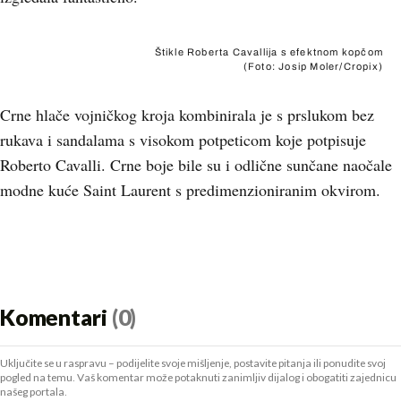
Štikle Roberta Cavallija s efektnom kopčom
(Foto: Josip Moler/Cropix)
Crne hlače vojničkog kroja kombinirala je s prslukom bez
rukava i sandalama s visokom potpeticom koje potpisuje
Roberto Cavalli. Crne boje bile su i odlične sunčane naočale
modne kuće Saint Laurent s predimenzioniranim okvirom.
Komentari
(0)
Uključite se u raspravu – podijelite svoje mišljenje, postavite pitanja ili ponudite svoj
pogled na temu. Vaš komentar može potaknuti zanimljiv dijalog i obogatiti zajednicu
našeg portala.