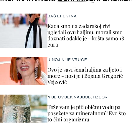
BAŠ EFEKTNA
Kada smo na zadarskoj rivi
ugledali ovu haljinu, morali smo
doznati odakle je – košta samo 18
eura
U NOJ NIJE VRUĆE
Ovo je savršena haljina za ljeto i
more - nosi je i Bojana Gregorić
Vejzović
NIJE UVIJEK NAJBOLJI IZBOR
Teže vam je piti običnu vodu pa
posežete za mineralnom? Evo što
to čini organizmu