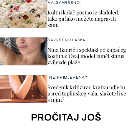
MA, SAVRŠENO!
Kultni kolač postao je sladoled,
tako ga lako možete napraviti
sami
SAVRŠENO LASKA
Nina Badrić i spektakl od kupaćeg
kostima: Ovaj model jamči status
zvijezde plaže
(NE)PRIMJERENA?
Svećenik kritizirao kratku odjeću
usred toplinskog vala, slažete li se
s njim?
PROČITAJ JOŠ