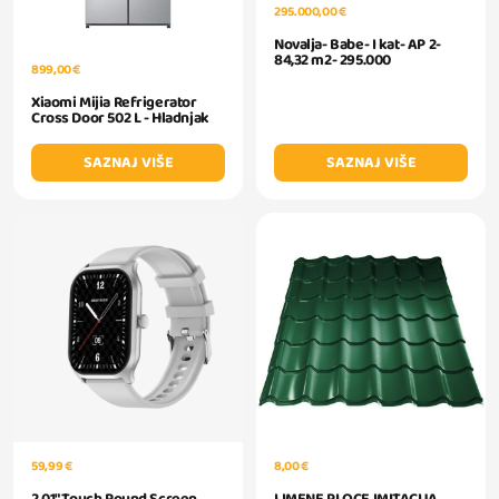
295.000,00 €
Novalja- Babe- I kat- AP 2-
84,32 m2- 295.000
899,00 €
Xiaomi Mijia Refrigerator
Cross Door 502 L - Hladnjak
SAZNAJ VIŠE
SAZNAJ VIŠE
59,99 €
8,00 €