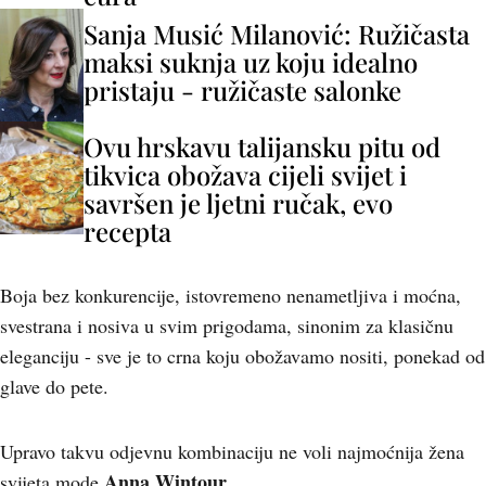
Sanja Musić Milanović: Ružičasta
maksi suknja uz koju idealno
pristaju - ružičaste salonke
Ovu hrskavu talijansku pitu od
tikvica obožava cijeli svijet i
savršen je ljetni ručak, evo
recepta
Boja bez konkurencije, istovremeno nenametljiva i moćna,
svestrana i nosiva u svim prigodama, sinonim za klasičnu
eleganciju - sve je to crna koju obožavamo nositi, ponekad od
glave do pete.
Upravo takvu odjevnu kombinaciju ne voli najmoćnija žena
Anna Wintour
svijeta mode
.