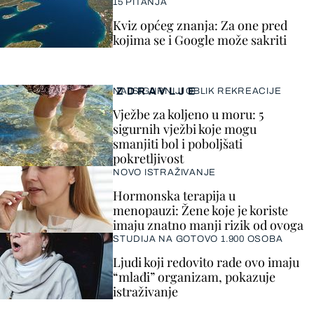
15 PITANJA
Kviz općeg znanja: Za one pred
kojima se i Google može sakriti
ZDRAVLJE
NAJSIGURNIJI OBLIK REKREACIJE
Vježbe za koljeno u moru: 5
sigurnih vježbi koje mogu
smanjiti bol i poboljšati
pokretljivost
NOVO ISTRAŽIVANJE
Hormonska terapija u
menopauzi: Žene koje je koriste
imaju znatno manji rizik od ovoga
STUDIJA NA GOTOVO 1.900 OSOBA
Ljudi koji redovito rade ovo imaju
“mlađi” organizam, pokazuje
istraživanje