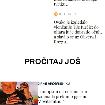
tvrtku"...
CELEBRITY
Ovako je izgledalo
vjenčanje Tije Jurčić: do
oltara ju je dopratio očuh,
a slavilo se uz Olivera i
Rozgu...
PROČITAJ JOŠ
SHOW
DRAMA U ŠIBENIKU
Thompson usred koncerta
iznenada prekinuo pjesmu:
"Zovite hitnu!"