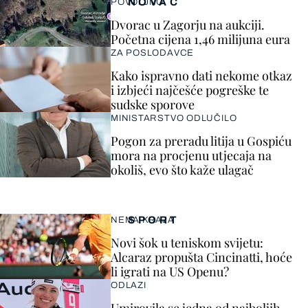
NOVAC
POVOLJNO
Dvorac u Zagorju na aukciji.
Početna cijena 1,46 milijuna eura
ZA POSLODAVCE
Kako ispravno dati nekome otkaz
i izbjeći najčešće pogreške te
sudske sporove
MINISTARSTVO ODLUČILO
Pogon za preradu litija u Gospiću
mora na procjenu utjecaja na
okoliš, evo što kaže ulagač
SPORT
NEMA KRAJA
Novi šok u teniskom svijetu:
Alcaraz propušta Cincinatti, hoće
li igrati na US Openu?
ODLAZI