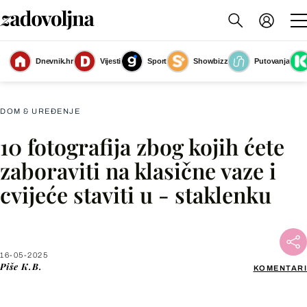
Dnevnik.hr
Vijesti
Sport
Showbizz
Putovanja
Cvijeće u staklenki
(Foto: Living4media)
DOM & UREĐENJE
10 fotografija zbog kojih ćete
Facebook
zaboraviti na klasične vaze i
cvijeće staviti u - staklenku
X
WhatsApp
16-05-2025
Piše
K.B.
KOMENTARI
Viber