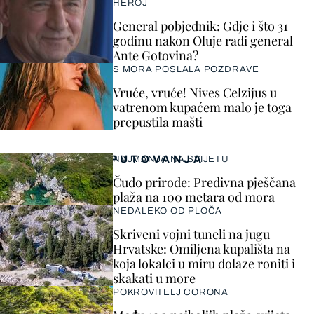
HEROJ
General pobjednik: Gdje i što 31
godinu nakon Oluje radi general
Ante Gotovina?
S MORA POSLALA POZDRAVE
Vruće, vruće! Nives Celzijus u
vatrenom kupaćem malo je toga
prepustila mašti
PUTOVANJA
NAJMANJA NA SVIJETU
Čudo prirode: Predivna pješčana
plaža na 100 metara od mora
NEDALEKO OD PLOČA
Skriveni vojni tuneli na jugu
Hrvatske: Omiljena kupališta na
koja lokalci u miru dolaze roniti i
skakati u more
POKROVITELJ CORONA