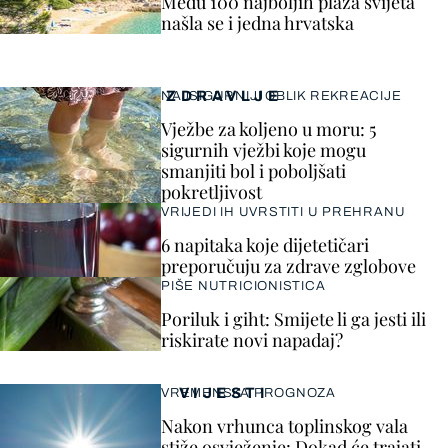
Među 100 najboljih plaža svijeta
našla se i jedna hrvatska
ZDRAVLJE
NAJSIGURNIJI OBLIK REKREACIJE
Vježbe za koljeno u moru: 5
sigurnih vježbi koje mogu
smanjiti bol i poboljšati
pokretljivost
VRIJEDI IH UVRSTITI U PREHRANU
6 napitaka koje dijetetičari
preporučuju za zdrave zglobove
PIŠE NUTRICIONISTICA
Poriluk i giht: Smijete li ga jesti ili
riskirate novi napadaj?
VIJESTI
VREMENSKA PROGNOZA
Nakon vrhunca toplinskog vala
stiže osvježenje: Dokad će trajati