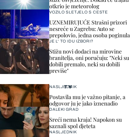
otkrio je meteorolog
VOZILO SLETJELO S CESTE
UZNEMIRUJUĆE Strašni prizori
nesreće u Zagrebu: Auto se
prepolovio, jedna osoba poginula
JE L' TO IDU IZBORI?
Stižu novi dodaci na mirovine
branitelja, oni poručuju: "Neki su
dobili premalo, neki su dobili
previše"
TV
NASLJEDNIK
Postavila mu je važno pitanje, a
odgovor ju je jako iznenadio
DALEKI GRAD
Sreći nema kraja! Napokon su
saznali spol djeteta
NASLJEDNIK