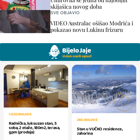
Umirovila se jedna od najboljih
skijašica novog doba
SVE OBJAVIO
VIDEO Australac ošišao Modrića i
pokazao novu Lukinu frizuru
1.020.000,00 €
260.000,00 €
Radnička, luksuzan stan, 5
soba, 2 etaže, 180m2, terasa,
Stan u VUČKO residence,
gpm (prodaja)
Jahorina