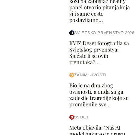
koži da zablista? Beauty
panel otvorio pitanja koja
si i same često
postavljamo...
SVJETSKO PRVENSTVO 2026
KVIZ Deset fotografija sa
Svjetskog prvenstva:
Sjećate li se ovih
trenutaka?...
ZANIMLJIVOSTI
Bio je na dnu zbog
ovisnosti, a onda su ga
zadesile tragedije koje su
promijenile sve...
SVIJET
Meta objavila: "Naš AI
model hakirao je drugu