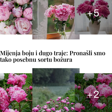
+
5
Mijenja boju i dugo traje: Pronašli smo
tako posebnu sortu božura
+
2