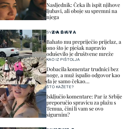
Nasljednik: Čeka ih ispit njihove
ljubavi, ali oboje su spremni na
njega
ZABAVA
SVAKA ČAST
Bahato mu prepriječio prijelaz, a
ono što je pješak napravio
oduševilo je društvene mreže
KAO IZ PIŠTOLJA
Dobacila komentar trudnici bez
noge, a muž ispalio odgovor kao
da je samo čekao…
ŠTO KAŽETE?
Isključio komentare: Par iz Srbije
preporučio spravicu za plažu s
Temua, čini li vam se ovo
sigurnim?