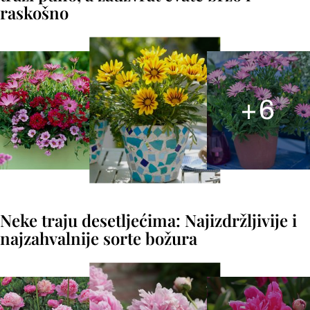
raskošno
+
6
Neke traju desetljećima: Najizdržljivije i
najzahvalnije sorte božura