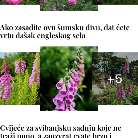
Ako zasadite ovu šumsku divu, dat ćete
vrtu dašak engleskog sela
+
5
Cvijeće za svibanjsku sadnju koje ne
traži puno, a zauzvrat cvate brzo i