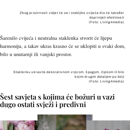
Zbog prozirnosti vidjet će se i stabljike cvijeća što će također
doprinijeti efektnosti
(Foto: Living4media)
Šarenilo cvijeća i neutralna staklenka stvorit će lijepu
harmoniju, a takav ukras krasno će se uklopiti u svaki dom,
bilo u unutarnji ili vanjski prostor.
Staklenku ukrasite dekorativnom vrpcom, špagom, čipkom ili bilo
kojim drugim detaljem po želji
(Foto: Living4media)
Šest savjeta s kojima će božuri u vazi
dugo ostati svježi i predivni