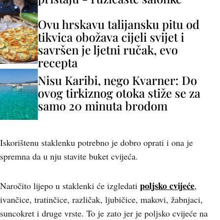
Ovu hrskavu talijansku pitu od
tikvica obožava cijeli svijet i
savršen je ljetni ručak, evo
recepta
Nisu Karibi, nego Kvarner: Do
ovog tirkiznog otoka stiže se za
samo 20 minuta brodom
Iskorištenu staklenku potrebno je dobro oprati i ona je
spremna da u nju stavite buket cvijeća.
poljsko cvijeće
Naročito lijepo u staklenki će izgledati
,
ivančice, tratinčice, različak, ljubičice, makovi, žabnjaci,
suncokret i druge vrste. To je zato jer je poljsko cvijeće na