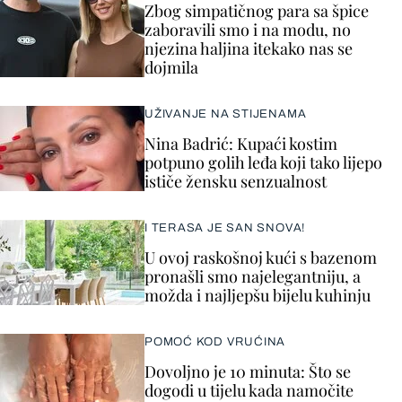
Zbog simpatičnog para sa špice
zaboravili smo i na modu, no
njezina haljina itekako nas se
dojmila
UŽIVANJE NA STIJENAMA
Nina Badrić: Kupaći kostim
potpuno golih leđa koji tako lijepo
ističe žensku senzualnost
I TERASA JE SAN SNOVA!
U ovoj raskošnoj kući s bazenom
pronašli smo najelegantniju, a
možda i najljepšu bijelu kuhinju
POMOĆ KOD VRUĆINA
Dovoljno je 10 minuta: Što se
dogodi u tijelu kada namočite