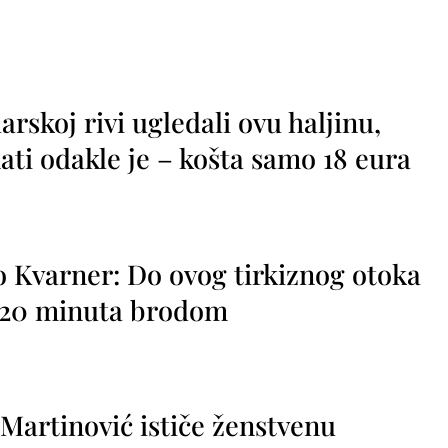
rskoj rivi ugledali ovu haljinu,
ti odakle je – košta samo 18 eura
o Kvarner: Do ovog tirkiznog otoka
o 20 minuta brodom
 Martinović ističe ženstvenu