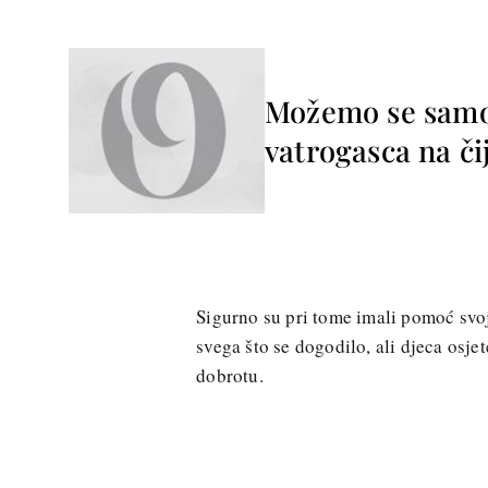
Možemo se samo 
vatrogasca na čij
Sigurno su pri tome imali pomoć svoj
svega što se dogodilo, ali djeca osje
dobrotu.