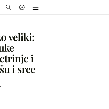
o veliki:
ruke
etrinje i
šu i srce
r