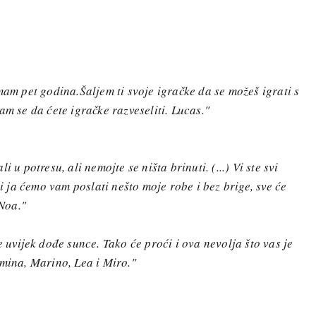
mam pet godina.Šaljem ti svoje igračke da se možeš igrati s
am se da ćete igračke razveseliti. Lucas."
 u potresu, ali nemojte se ništa brinuti. (...) Vi ste svi
 i ja ćemo vam poslati nešto moje robe i bez brige, sve će
 Noa."
e uvijek dođe sunce. Tako će proći i ova nevolja što vas je
omina, Marino, Lea i Miro."