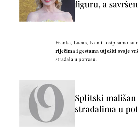
figuru, a savršen
Franka, Lucas, Ivan i Josip samo su m
riječima i gestama utješiti svoje vr
stradala u potresu.
Splitski mališa
stradalima u po