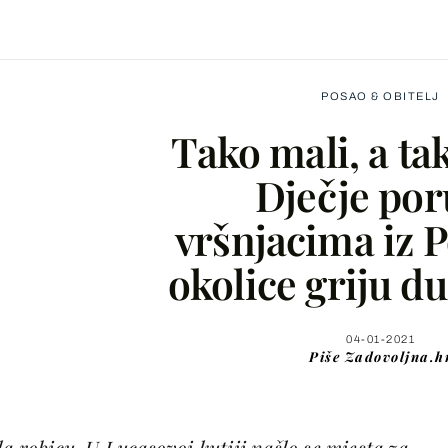
POSAO & OBITELJ
Tako mali, a tak
Dječje po
vršnjacima iz P
Facebook
okolice griju du
X
04-01-2021
Piše
Zadovoljna.h
WhatsApp
Viber
la robicu. U Lucasovoj kutiji našlo se mjesta za