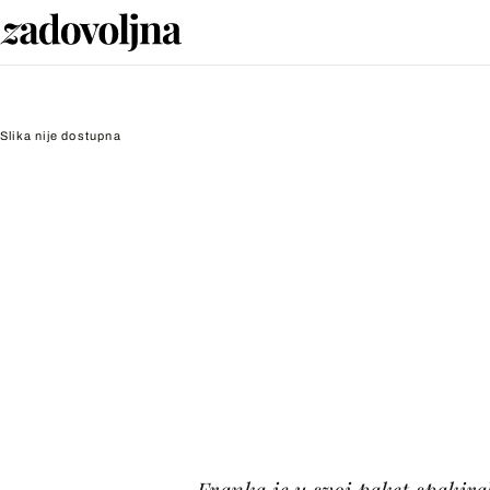
Slika nije dostupna
Franka je u svoj paket spakira