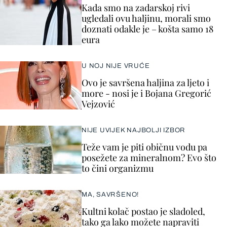
Kada smo na zadarskoj rivi
ugledali ovu haljinu, morali smo
doznati odakle je – košta samo 18
eura
U NOJ NIJE VRUĆE
Ovo je savršena haljina za ljeto i
more - nosi je i Bojana Gregorić
Vejzović
NIJE UVIJEK NAJBOLJI IZBOR
Teže vam je piti običnu vodu pa
posežete za mineralnom? Evo što
to čini organizmu
MA, SAVRŠENO!
Kultni kolač postao je sladoled,
tako ga lako možete napraviti