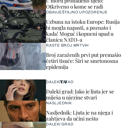
U moru pronađeno tijelo:
Otkriveno o kome se radi
OBAVJEŠTAJNO UPOZORENJE
Uzbuna na istoku Europe: Rusija
bi mogla napasti, a poznato i
kada! Moguć i kopneni upad u
članicu NATO-a
RASTE BROJ MRTVIH
Broj zaraženih prvi put premašio
četiri tisuće: Širi se smrtonosna
epidemija
TV
DALEKI GRAD
Daleki grad: Jako je ljuta jer se
miješa u njezine stvari
NASLJEDNIK
Nasljednik: Ljuta je na njega i
zahtjeva da učini nešto
DALEKI GRAD