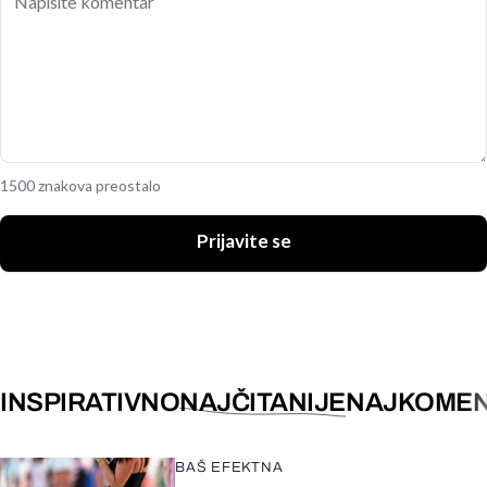
1500 znakova preostalo
Prijavite se
INSPIRATIVNO
NAJČITANIJE
NAJKOMEN
BAŠ EFEKTNA