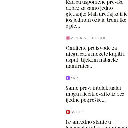
Kad su uspomene previše
dobre za samo jedno
gledanje: Mali uređaj koji je
još jednom oživio trenutke
s ple...
MODA & LJEPOTA
Omiljene proizvode za
njegu sada možete kupiti i
usput, tijekom nabavke
namirnica...
KVIZ
Samo pravi intelektualci
mogu riješiti ovaj kviz bez
ijedne pogreške...
SVIJET
Izvanredno stanje u
Njemačkoj zbog sumnje na