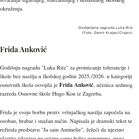
okruženja.
Dodijeljena nagrada Luka Ritz
(Foto: Damir Krajac/Cropix)
Frida Anković
Godišnju nagradu "Luka Ritz" za promicanje tolerancije i
škole bez nasilja u školskoj godini 2025./2026. u kategoriji
Frida Anković
osnovnih škola osvojila je
, učenica sedmog
razreda Osnovne škole Hugo Kon iz Zagreba.
Frida je svoju borbu protiv vršnjačkog nasilja započela na
osoban, hrabar i snažan način. Napisala je dramski tekst te
režirala predstavu "Ja sam Ammelie", želeći da njezino
vlastito iskustvo ne ostane samo bolna uspomena, nego