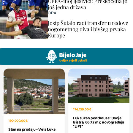
UEFA-inoj ljestvici: Preskočena je
još jedna država
OPA!
Josip Šutalo radi transfer u redove
nogometnog diva i bivšeg prvaka
Europe
174.139,00 €
Luksuzan penthouse: Donja
190.000,00 €
Bistra, 66,72 m2, novogradnja
*LIFT*
Stan na prodaju - Vela Luka