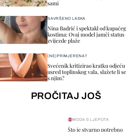
sami
SAVRŠENO LASKA
Nina Badrić i spektakl od kupaćeg
kostima: Ovaj model jamči status
zvijezde plaže
(NE)PRIMJERENA?
Svećenik kritizirao kratku odjeću
usred toplinskog vala, slažete li se
s njim?
PROČITAJ JOŠ
MODA & LJEPOTA
Što je stvarno potrebno