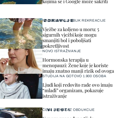
kojima se i Google može sakriti
ZDRAVLJE
NAJSIGURNIJI OBLIK REKREACIJE
Vježbe za koljeno u moru: 5
sigurnih vježbi koje mogu
smanjiti bol i poboljšati
pokretljivost
NOVO ISTRAŽIVANJE
Hormonska terapija u
menopauzi: Žene koje je koriste
imaju znatno manji rizik od ovoga
STUDIJA NA GOTOVO 1.900 OSOBA
Ljudi koji redovito rade ovo imaju
“mlađi” organizam, pokazuje
istraživanje
VIJESTI
ČEKA SE NALAZ OBDUKCIJE