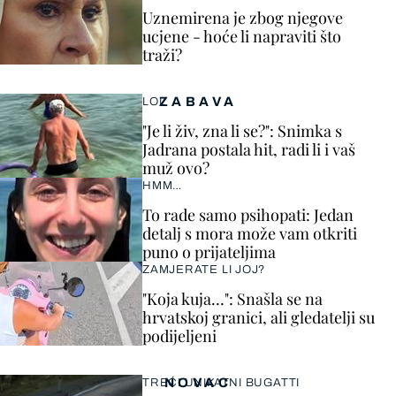
Uznemirena je zbog njegove
ucjene - hoće li napraviti što
traži?
ZABAVA
LOL
"Je li živ, zna li se?": Snimka s
Jadrana postala hit, radi li i vaš
muž ovo?
HMM…
To rade samo psihopati: Jedan
detalj s mora može vam otkriti
puno o prijateljima
ZAMJERATE LI JOJ?
"Koja kuja…": Snašla se na
hrvatskoj granici, ali gledatelji su
podijeljeni
NOVAC
TREĆI UNIKATNI BUGATTI