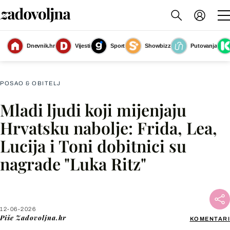
Dnevnik.hr
Vijesti
Sport
Showbizz
Putovanja
Dodijeljena nagrada Luka Ritz
(Foto: Damir Krajac/Cropix)
POSAO & OBITELJ
Mladi ljudi koji mijenjaju
Facebook
Hrvatsku nabolje: Frida, Lea,
Lucija i Toni dobitnici su
X
nagrade "Luka Ritz"
WhatsApp
Viber
12-06-2026
Piše
Zadovoljna.hr
KOMENTARI