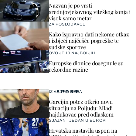
Nazvan je po vrsti
srednjovjekovnog viteškog konja i
visok samo metar
ZA POSLODAVCE
Kako ispravno dati nekome otkaz
i izbjeći najčešće pogreške te
sudske sporove
OVO JE 10 NAJBOLJIH
Europske dionice dosegnule su
rekordne razine
SPORT
IZ VEDRA NEBA
Garcijin potez otkrio novu
situaciju na Poljudu: Mladi
hajdukovac pred odlaskom
SJAJAN TJEDAN U EUROPI
Hrvatska nastavila uspon na