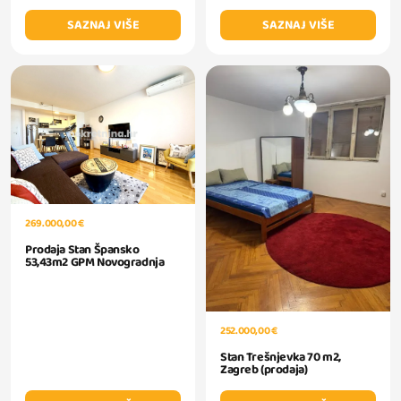
SAZNAJ VIŠE
SAZNAJ VIŠE
269.000,00 €
Prodaja Stan Špansko
53,43m2 GPM Novogradnja
252.000,00 €
Stan Trešnjevka 70 m2,
Zagreb (prodaja)