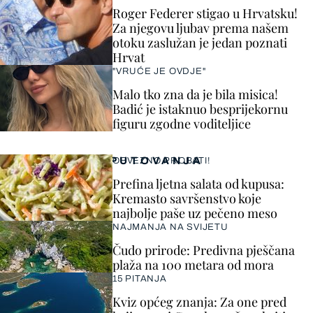
Roger Federer stigao u Hrvatsku!
Za njegovu ljubav prema našem
otoku zaslužan je jedan poznati
Hrvat
"VRUĆE JE OVDJE"
Malo tko zna da je bila misica!
Badić je istaknuo besprijekornu
figuru zgodne voditeljice
PUTOVANJA
OBVEZNO PROBATI!
Prefina ljetna salata od kupusa:
Kremasto savršenstvo koje
najbolje paše uz pečeno meso
NAJMANJA NA SVIJETU
Čudo prirode: Predivna pješčana
plaža na 100 metara od mora
15 PITANJA
Kviz općeg znanja: Za one pred