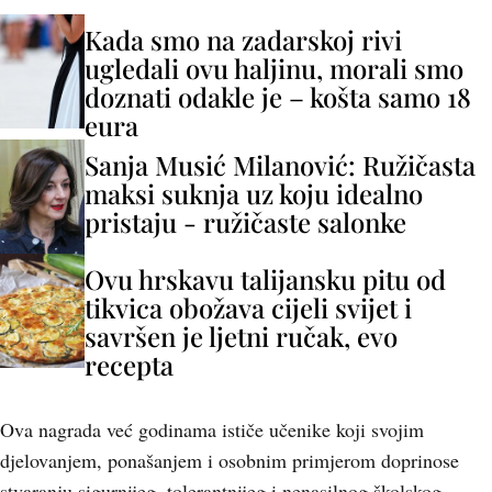
Kada smo na zadarskoj rivi
ugledali ovu haljinu, morali smo
doznati odakle je – košta samo 18
eura
Sanja Musić Milanović: Ružičasta
maksi suknja uz koju idealno
pristaju - ružičaste salonke
Ovu hrskavu talijansku pitu od
tikvica obožava cijeli svijet i
savršen je ljetni ručak, evo
recepta
Ova nagrada već godinama ističe učenike koji svojim
djelovanjem, ponašanjem i osobnim primjerom doprinose
stvaranju sigurnijeg, tolerantnijeg i nenasilnog školskog