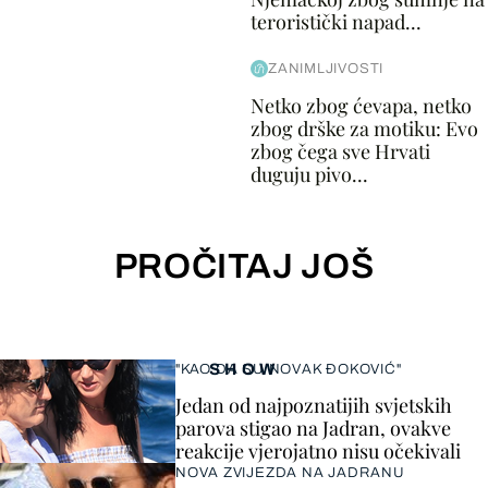
teroristički napad...
ZANIMLJIVOSTI
Netko zbog ćevapa, netko
zbog drške za motiku: Evo
zbog čega sve Hrvati
duguju pivo...
PROČITAJ JOŠ
SHOW
"KAO DA SU NOVAK ĐOKOVIĆ"
Jedan od najpoznatijih svjetskih
parova stigao na Jadran, ovakve
reakcije vjerojatno nisu očekivali
NOVA ZVIJEZDA NA JADRANU