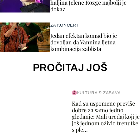
haljina Jelene Rozge najbolji je
dokaz
ZA KONCERT
Jedan efektan komad bio je
dovoljan da Vannina ljetna
kombinacija zablista
PROČITAJ JOŠ
KULTURA & ZABAVA
Kad su uspomene previše
dobre za samo jedno
gledanje: Mali uređaj koji je
još jednom oživio trenutke
s ple...