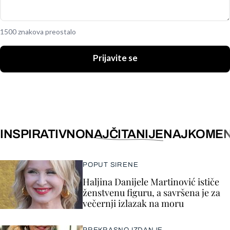
1500 znakova preostalo
Prijavite se
INSPIRATIVNO
NAJČITANIJE
NAJKOMEN
POPUT SIRENE
Haljina Danijele Martinović ističe
ženstvenu figuru, a savršena je za
večernji izlazak na moru