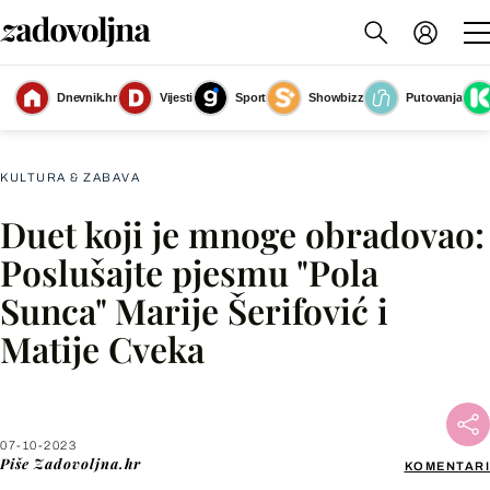
Dnevnik.hr
Vijesti
Sport
Showbizz
Putovanja
Slika nije dostupna
KULTURA & ZABAVA
Duet koji je mnoge obradovao:
Facebook
Poslušajte pjesmu "Pola
Sunca" Marije Šerifović i
X
Matije Cveka
WhatsApp
Viber
07-10-2023
Piše
Zadovoljna.hr
KOMENTARI