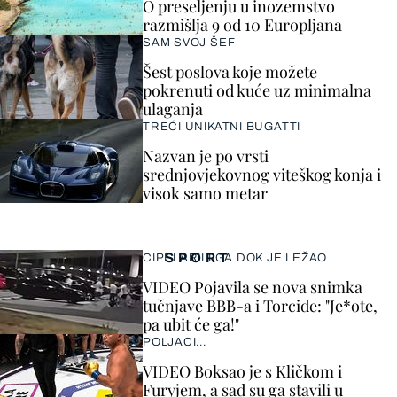
O preseljenju u inozemstvo
razmišlja 9 od 10 Europljana
SAM SVOJ ŠEF
Šest poslova koje možete
pokrenuti od kuće uz minimalna
ulaganja
TREĆI UNIKATNI BUGATTI
Nazvan je po vrsti
srednjovjekovnog viteškog konja i
visok samo metar
SPORT
CIPELARILI GA DOK JE LEŽAO
VIDEO Pojavila se nova snimka
tučnjave BBB-a i Torcide: "Je*ote,
pa ubit će ga!"
POLJACI...
VIDEO Boksao je s Kličkom i
Furyjem, a sad su ga stavili u