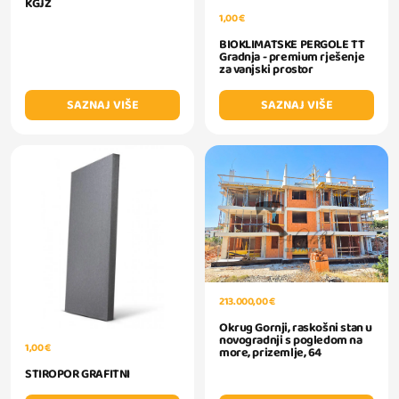
KGJZ
1,00 €
BIOKLIMATSKE PERGOLE TT
Gradnja - premium rješenje
za vanjski prostor
SAZNAJ VIŠE
SAZNAJ VIŠE
213.000,00 €
Okrug Gornji, raskošni stan u
novogradnji s pogledom na
1,00 €
more, prizemlje, 64
STIROPOR GRAFITNI