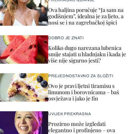
PREKRASNO IZDANJE
Ova haljina poručuje “Ja sam na
godišnjem”, idealna je za ljeto, a
nosi se i na zagrebačkoj špici
DOBRO JE ZNATI
Koliko dugo narezana lubenica
smije stajati u hladnjaku i kada je
više nije sigurno jesti?
PREJEDNOSTAVNO ZA SLOŽITI
Ovo je pravi ljetni tiramisu s
limunom i borovnicama – baš
osvježava i jako je fin
UVIJEK PREKRASNA
Prozirno može izgledati
elegantno i profinjeno – ova