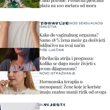
Čudo prirode: Predivna pješčana
plaža na 100 metara od mora
ZDRAVLJE
"VRHUNAC" ŽENSKOG SEKSUALNOG
ISKUSTVA
Kako do vaginalnog orgazma?
Samo 18 % žena može ga doživjeti
isključivo na ovaj način
PIŠE LIJEČNIK
Fibrilacija atrija i prognoza:
Koliko se dugo može živjeti s
ovom dijagnozom?
NOVO ISTRAŽIVANJE
Hormonska terapija u
menopauzi: Žene koje je koriste
imaju znatno manji rizik od ovoga
VIJESTI
BURE BARUTA