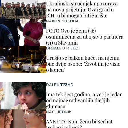
Ukrajinski stručnjak upozorava
na novu prijetnju: Ovaj grad u
BiH-u bi mogao biti žarište
NAKON SUKOBA
FOTO Ovo je žena (36)
osumnjičena za ubojstvo partnera
(71) u Slavoniji
DRAMA U RIJECI
Urušio se balkon kuće, na njemu
bile dvije osobe: "Život im je visio
o koncu"
TV
DALEKI GRAD
Ima tek šest godina, a već je jedan
od najnagrađivanijih dječjih
glumaca
NASLJEDNIK
ANKETA: Koju ženu bi Serhat
trebao izabrati?