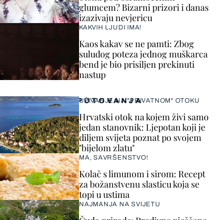
glumcem? Bizarni prizori i danas
izazivaju nevjericu
KAKVIH LJUDI IMA!
Kaos kakav se ne pamti: Zbog
suludog poteza jednog muškarca
bend je bio prisiljen prekinuti
nastup
PUTOVANJA
UŽIVANJE NA "PRIVATNOM" OTOKU
Hrvatski otok na kojem živi samo
jedan stanovnik: Ljepotan koji je
diljem svijeta poznat po svojem
"bijelom zlatu"
MA, SAVRŠENSTVO!
Kolač s limunom i sirom: Recept
za božanstvenu slasticu koja se
topi u ustima
NAJMANJA NA SVIJETU