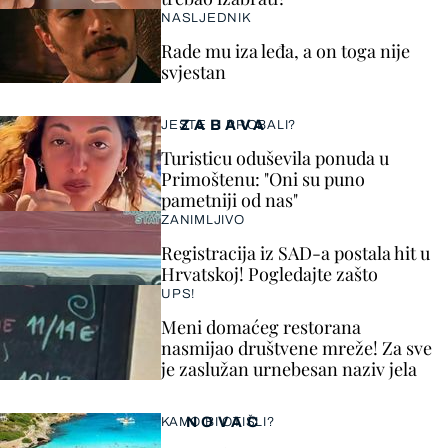
NASLJEDNIK
Rade mu iza leđa, a on toga nije
svjestan
ZABAVA
JESTE LI PROBALI?
Turisticu oduševila ponuda u
Primoštenu: "Oni su puno
pametniji od nas"
ZANIMLJIVO
Registracija iz SAD-a postala hit u
Hrvatskoj! Pogledajte zašto
UPS!
Meni domaćeg restorana
nasmijao društvene mreže! Za sve
je zaslužan urnebesan naziv jela
NOVAC
KAMO BI OTIŠLI?