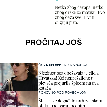
Netko zbog ćevapa, netko
zbog drške za motiku: Evo
zbog čega sve Hrvati
duguju pivo...
PROČITAJ JOŠ
SHOW
ČUVA USPOMENU NA NJEGA
Njezinog oca obožavala je cijela
Hrvatska! Kći neprežaljenog
pjevača projurila špicom na dva
kotača
PONOVNO POD POVEĆALOM
Što se sve događalo na hrvatskom
otoku pod osramoćenim