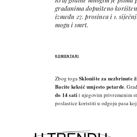
građanima dopušteno korištenje
između 27. prosinca i 1. siječn
mogu i smrt.
KOMENTARI
Sklonište za nezbrinute 
Zbog toga
Bacite keksić umjesto petarde
. Gra
do 14 sati
i njegovim privremenim sta
poslastice koristiti u odgoju pasa ko