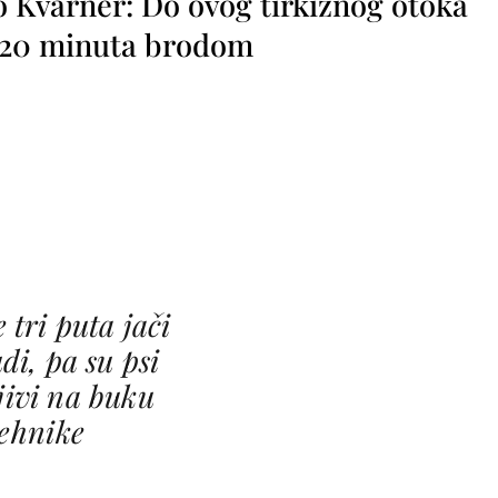
o Kvarner: Do ovog tirkiznog otoka
o 20 minuta brodom
 tri puta jači
di, pa su psi
ljivi na buku
tehnike