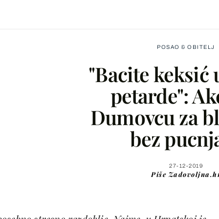
POSAO & OBITELJ
"Bacite keksić
petarde": Ak
Dumovcu za b
Facebook
bez pucnj
X
27-12-2019
Piše
Zadovoljna.h
WhatsApp
Viber
osebno stresno razdoblje. Naime, u Hrvatskoj je