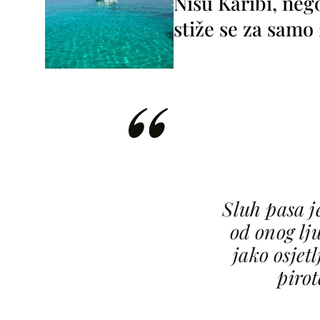
Nisu Karibi, neg
stiže se za sam
Sluh pasa je
od onog lju
jako osjet
piro