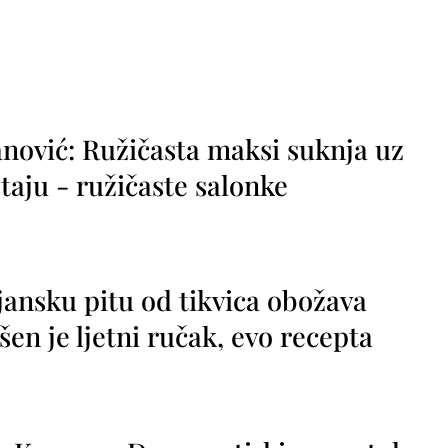
nović: Ružičasta maksi suknja uz
taju - ružičaste salonke
jansku pitu od tikvica obožava
vršen je ljetni ručak, evo recepta