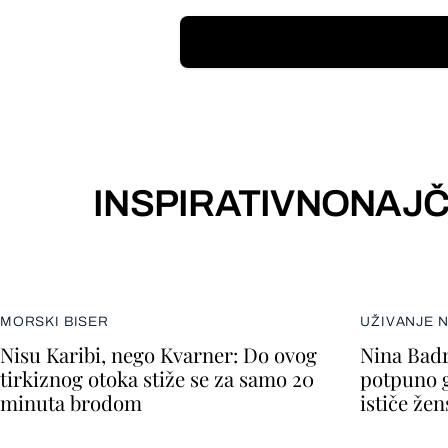
INSPIRATIVNO
NAJČ
MORSKI BISER
UŽIVANJE 
Nisu Karibi, nego Kvarner: Do ovog
Nina Badr
tirkiznog otoka stiže se za samo 20
potpuno go
minuta brodom
ističe že