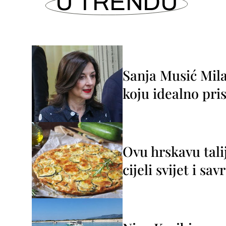
U TRENDU
Sanja Musić Mila
koju idealno pris
Ovu hrskavu tali
cijeli svijet i sa