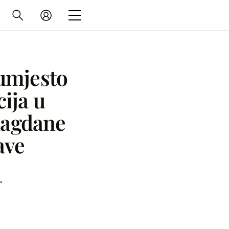
 umjesto
cija u
lagdane
ave
r