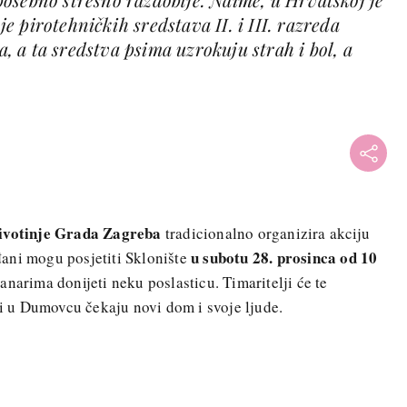
 pirotehničkih sredstava II. i III. razreda
ja, a ta sredstva psima uzrokuju strah i bol, a
životinje Grada Zagreba
tradicionalno organizira akciju
u subotu 28. prosinca od 10
đani mogu posjetiti Sklonište
narima donijeti neku poslasticu. Timaritelji će te
ji u Dumovcu čekaju novi dom i svoje ljude.