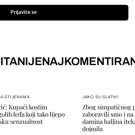
Prijavite se
ITANIJE
NAJKOMENTIRAN
NA STIJENAMA
JAKO SU SLATKI!
ić: Kupaći kostim
Zbog simpatičnog p
lih leđa koji tako lijepo
zaboravili smo i n
nsku senzualnost
damina haljina itek
dojmila