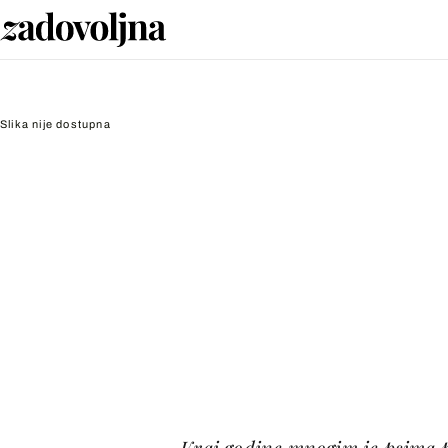
Slika nije dostupna
Kraj godine mnogim je psima p