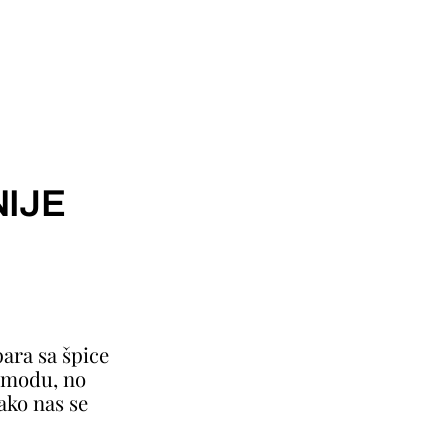
IJE
ara sa špice
a modu, no
ako nas se