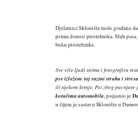
Djelatnici Skloništa mole građane da
psima donosi pirotehnika. Sluh pasa je
buku pirotehnike.
Sve više ljudi snima i fotografira re
pse izložene toj razini straha i stresa
ili tijekom šetnje. Psi zbog pucnjave
Da
kotačima automobila
, pojasnio je
u čijem je sastavu Sklonište u Dumov