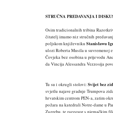
STRUČNA PREDAVANJA I DISKU
Osim tradicionalnih tribina Razotkri
čitatelj imamo niz stručnih predavan
Stanisławu Ig
poljskom književniku
ulozi Roberta Musila u suvremenoj e
Čovjeka bez osobina u prijevodu And
da Vincija Alessandra Vezzosija po
Svijet bez zi
Tu su i okrugli stolovi:
svjetlu najave gradnje Trumpova zida
hrvatskim centrom PEN-a, zatim okrug
požara na katedrali Notre-dame u Pa
Zagrebu, te razgovor s njemačkim f