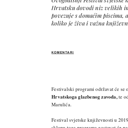
Hrvatsku dovodi niz velikih im
povezuje s domaćim piscima, 
koliko je živa i važna književn
KOMENTARI
Festivalski programi održavat će se 
Hrvatskoga glazbenog zavoda,
te od
Marulića.
Festival svjetske književnosti u 201
sklopu toga programa gostovat će nam 