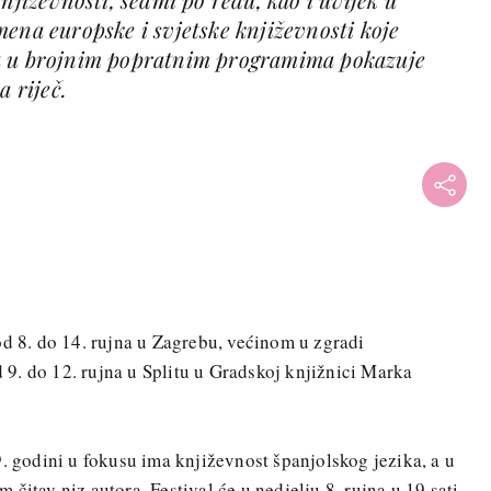
ena europske i svjetske književnosti koje
a u brojnim popratnim programima pokazuje
a riječ.
od 8. do 14. rujna u Zagrebu, većinom u zgradi
 9. do 12. rujna u Splitu u Gradskoj knjižnici Marka
9. godini u fokusu ima književnost španjolskog jezika, a u
čitav niz autora. Festival će u nedjelju 8. rujna u 19 sati