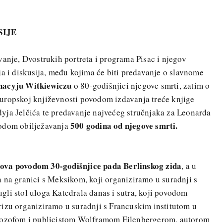
SIJE
vanje, Dvostrukih portreta i programa Pisac i njegov
ja i diskusija, među kojima će biti predavanje o slavnome
nacyju Witkiewiczu
o 80-godišnjici njegove smrti, zatim o
uropskoj književnosti povodom izdavanja treće knjige
yja Jelčića te predavanje najvećeg stručnjaka za Leonarda
500 godina od njegove smrti.
vodom obilježavanja
dova povodom 30-godišnjice pada Berlinskog zida
, a u
 na granici s Meksikom, koji organiziramo u suradnji s
li stol uloga Katedrala danas i sutra, koji povodom
rizu organiziramo u suradnji s Francuskim institutom u
ilozofom i publicistom Wolframom Eilenbergerom, autorom