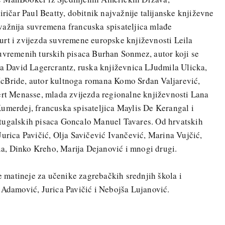
iričar Paul Beatty, dobitnik najvažnije talijanske književne
važnija suvremena francuska spisateljica mlađe
urt i zvijezda suvremene europske književnosti Leila
suvremenih turskih pisaca Burhan Sonmez, autor koji se
na David Lagercrantz, ruska književnica LJudmila Ulicka,
McBride, autor kultnoga romana Komo Srđan Valjarević,
ert Menasse, mlada zvijezda regionalne književnosti Lana
umerdej, francuska spisateljica Maylis De Kerangal i
tugalskih pisaca Goncalo Manuel Tavares. Od hrvatskih
Jurica Pavičić, Olja Savičević Ivančević, Marina Vujčić,
a, Dinko Kreho, Marija Dejanović i mnogi drugi.
matineje za učenike zagrebačkih srednjih škola i
 Adamović, Jurica Pavičić i Nebojša Lujanović.