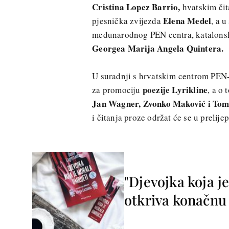
Cristina Lopez Barrio,
hvatskim čit
Elena Medel
pjesnička zvijezda
, a 
međunarodnog PEN centra, katalonsko
Georgea Marija Angela Quintera.
U suradnji s hrvatskim centrom PEN-
poezije Lyrikline
za promociju
, a o 
Jan Wagner, Zvonko Maković i Tom
i čitanja proze održat će se u prelij
"Djevojka koja j
otkriva konačnu