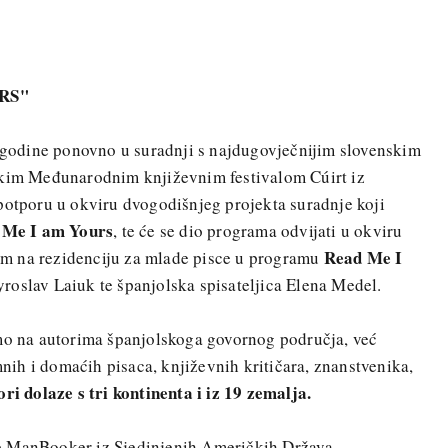
RS"
e godine ponovno u suradnji s najdugovječnijim slovenskim
skim Međunarodnim književnim festivalom Cúirt iz
potporu u okviru dvogodišnjeg projekta suradnje koji
 Me I am Yours
, te će se dio programa odvijati u okviru
Read Me I
m na rezidenciju za mlade pisce u programu
roslav Laiuk te španjolska spisateljica Elena Medel.
amo na autorima španjolskoga govornog područja, već
ih i domaćih pisaca, književnih kritičara, znanstvenika,
ri dolaze s tri kontinenta i iz 19 zemalja.
e ManBooker iz Sjedinjenih Američkih Država,