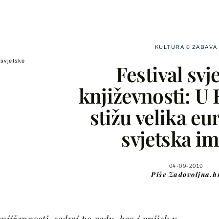
KULTURA & ZABAVA
 svjetske
Festival svj
književnosti: U
stižu velika eu
Facebook
svjetska i
X
04-09-2019
Piše
Zadovoljna.h
WhatsApp
Viber
njiževnosti, sedmi po redu, kao i uvijek u