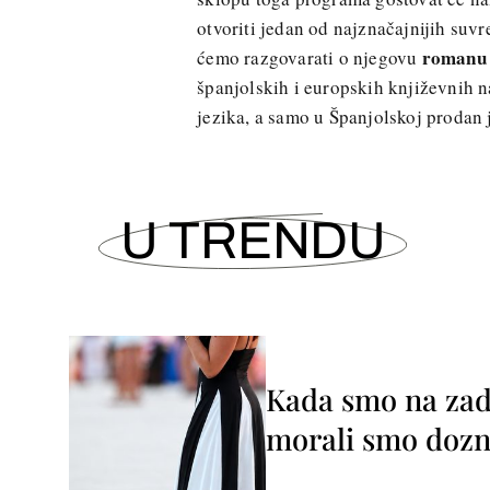
otvoriti jedan od najznačajnijih suv
romanu 
ćemo razgovarati o njegovu
španjolskih i europskih književnih na
jezika, a samo u Španjolskoj prodan j
U TRENDU
Kada smo na zada
morali smo dozna