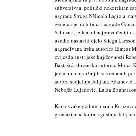
subverzivan, politički nekorektan sat
nagrade Strega NNicola Lagioia, naj
generacije, dobitnica nagrade Gonco
Sslimani, jedan od najprevođenijih 
usudio nastaviti djelo Stiega Larsso
nagrađivana irska autorica Eimear 
zvijezda austrijske književnosti Rob
Bastašić, slovenska autorica Mojca K
jedan od najvažnijih suvremenih por
autora sudjeluju Julijana Adamović, 
Nebojša Lujanović, Luiza Bouharaou
Kao i svake godine imamo Književne 
gimnazija na kojima gostuju Julijana