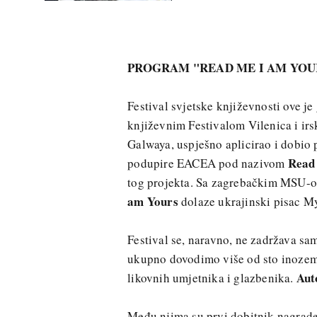
PROGRAM "READ ME I AM YOU
Festival svjetske književnosti ove j
književnim Festivalom Vilenica i ir
Galwaya, uspješno aplicirao i dobio 
Read
podupire EACEA pod nazivom
tog projekta. Sa zagrebačkim MSU-o
am Yours
dolaze ukrajinski pisac My
Festival se, naravno, ne zadržava s
ukupno dovodimo više od sto inozemn
Auto
likovnih umjetnika i glazbenika.
Među njima su prvi dobitnik nagrad