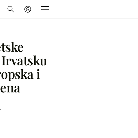
etske
 Hrvatsku
ropska i
mena
r