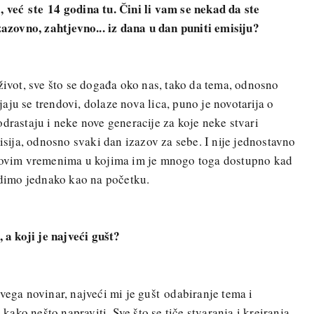
a, već
ste
14 godina tu. Čini li vam se nekad da ste
izazovno, zahtjevno... iz dana u dan puniti emisiju?
život, sve što se događa oko nas, tako da tema, odnosno
ju se trendovi, dolaze nova lica, puno je novotarija o
drastaju i neke nove generacije za koje neke stvari
ija, odnosno svaki dan izazov za sebe. I nije jednostavno
u ovim vremenima u kojima im je mnogo toga dostupno kad
rudimo jednako kao na početku.
, a koji je najveći gušt?
vega novinar, najveći mi je gušt odabiranje tema i
ako nešto napraviti. Sve što se tiče stvaranja i kreiranja