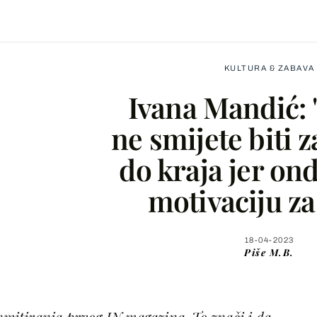
KULTURA & ZABAVA
Ivana Mandić: 
ne smijete biti 
do kraja jer on
Facebook
motivaciju za
X
18-04-2023
Piše
M.B.
WhatsApp
Viber
 emitiranja prvog IN magazina. To znači i da