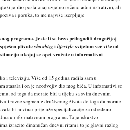
ajteži je dio posla onaj uvjetno rečeno administrativni, ali
poziva i poruka, to me najviše iscrpljuje.
vnog programa. Jeste li se brzo prilagodili drugačijoj
uspješno plivate
i
svijetom već više od
showbizz
lifestyle
 situaciju u kojoj se opet vraćate u informativni
dio i televiziju. Više od 15 godina radila sam u
 stasala i on je neodvojiv dio mog bića. U informativi se
emu, od toga da morate biti u tijeku sa svim dnevnim
vati razne segmente društvenog života do toga da morate
 svaki bi novinar prije uže specijalizacije za određeno
odina u informativnom programu. To je iskustvo
ma izrazito dinamičan dnevni ritam i to je glavni razlog