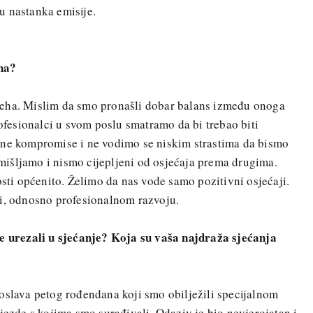
u nastanka emisije.
na?
jeha. Mislim da smo pronašli dobar balans između onoga
rofesionalci u svom poslu smatramo da bi trebao biti
bne kompromise i ne vodimo se niskim strastima da bismo
išljamo i nismo cijepljeni od osjećaja prema drugima.
osti općenito. Želimo da nas vode samo pozitivni osjećaji.
bi, odnosno profesionalnom razvoju.
se urezali u sjećanje? Koja su vaša najdraža sjećanja
oslava petog rođendana koji smo obilježili specijalnom
jezde s kojima smo surađivali. Odaziv je bio nevjerojatan i