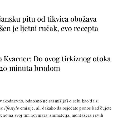
jansku pitu od tikvica obožava
vršen je ljetni ručak, evo recepta
o Kvarner: Do ovog tirkiznog otoka
o 20 minuta brodom
svakodnevno, odnosno ne razmišljaš o sebi kao da si
ije
lifestyle
emisije, ali dakako da osjećate ponos kad čujete
no na svoj tim novinara, snimatelja, montažera i svih