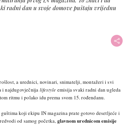
vaki radni dan u svoje domove puštaju vrijednu
ošlost, a urednici, novinari, snimatelji, montažeri i svi
ja i najdugovječnija
lifestyle
emisija svaki radni dan ugleda
istom ritmu i polako idu prema svom 15. rođendanu.
i guštima koji ekipu IN magazina prate gotovo desetljeće i
glavnom urednicom emisije
predvodi od samog početka,