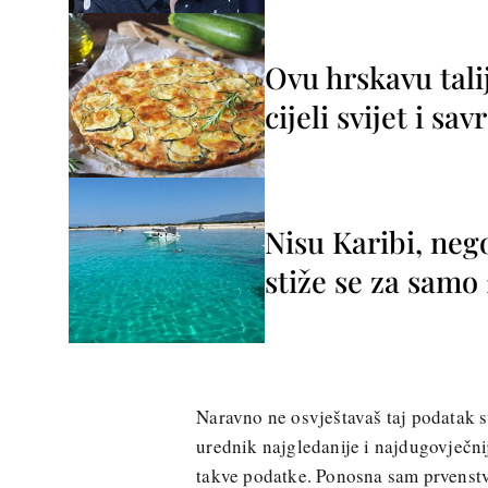
Ovu hrskavu tali
cijeli svijet i sa
Nisu Karibi, neg
stiže se za sam
Naravno ne osvještavaš taj podatak 
urednik najgledanije i najdugovječn
takve podatke. Ponosna sam prvenstve