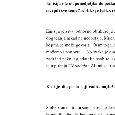
Emisija ide od ponedjeljka do petk
iscrpili sve teme? Koliko je teško, 
Emisija je živa, odnosno oblikuje ju 
događanja nikad ne nedostaje. Mijenja
kojima se može govoriti. Osim toga, o
možemo i ponoviti….No svaka je emis
zadržati pažnju gledatelja osobito 
je u pitanju TV sadržaj. Ali mi se t
Koji
je
dio posla koji radite najteži
S obzirom na to da sam i sama prije s
komunikacija s kolegama novinarima k