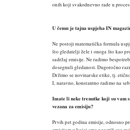
onih koji svakodnevno rade u proces
U čemu je tajna uspjeha IN magazi
Ne postoji matematička formula usp
što gledatelji žele i onoga što kao p
sadržaj emisije. Ne radimo bespotre
dosegnuli gledanost. Dugoročno razm
Držimo se novinarske etike, tj. etičn
I, naravno, konstantno radimo na se
Imate li neke trenutke koji su vam 
vezana za emisiju?
Prvih pet godina emisije, odnosno pr
emisijom u kojoj smo ugostili sve zvi