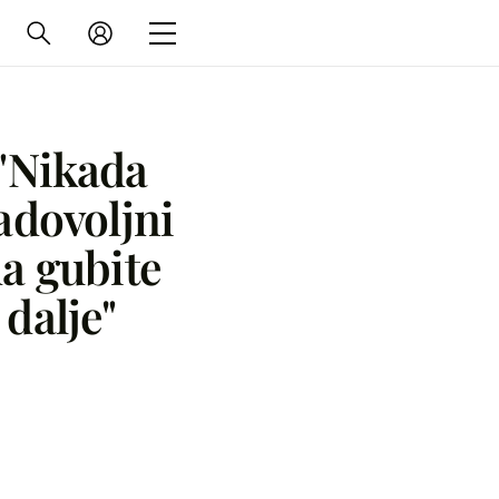
"Nikada
zadovoljni
da gubite
 dalje"