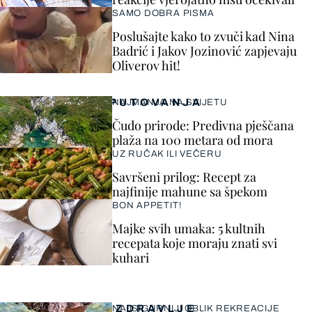
SAMO DOBRA PISMA
Poslušajte kako to zvuči kad Nina
Badrić i Jakov Jozinović zapjevaju
Oliverov hit!
PUTOVANJA
NAJMANJA NA SVIJETU
Čudo prirode: Predivna pješčana
plaža na 100 metara od mora
UZ RUČAK ILI VEČERU
Savršeni prilog: Recept za
najfinije mahune sa špekom
BON APPETIT!
Majke svih umaka: 5 kultnih
recepata koje moraju znati svi
kuhari
ZDRAVLJE
NAJSIGURNIJI OBLIK REKREACIJE