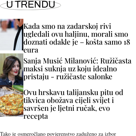
U TRENDU
Kada smo na zadarskoj rivi
ugledali ovu haljinu, morali smo
doznati odakle je – košta samo 18
eura
Sanja Musić Milanović: Ružičasta
maksi suknja uz koju idealno
pristaju - ružičaste salonke
Ovu hrskavu talijansku pitu od
tikvica obožava cijeli svijet i
savršen je ljetni ručak, evo
recepta
Tako je osmeročlano povjerenstvo zaduženo za izbor