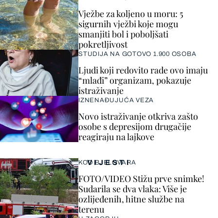
Vježbe za koljeno u moru: 5
sigurnih vježbi koje mogu
smanjiti bol i poboljšati
pokretljivost
STUDIJA NA GOTOVO 1.900 OSOBA
Ljudi koji redovito rade ovo imaju
“mlađi” organizam, pokazuje
istraživanje
IZNENAĐUJUĆA VEZA
Novo istraživanje otkriva zašto
osobe s depresijom drugačije
reagiraju na lajkove
VIJESTI
KOD BJELOVARA
FOTO/VIDEO Stižu prve snimke!
Sudarila se dva vlaka: Više je
ozlijeđenih, hitne službe na
terenu