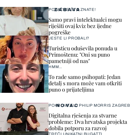
ZABAVA
POKAŽITE ŠTO ZNATE!
Samo pravi intelektualci mogu
riješiti ovaj kviz bez ijedne
pogreške
JESTE LI PROBALI?
Turisticu oduševila ponuda u
Primoštenu: "Oni su puno
pametniji od nas"
HMM…
To rade samo psihopati: Jedan
detalj s mora može vam otkriti
puno o prijateljima
NOVAC
POKROVITELJ PHILIP MORRIS ZAGREB
Digitalna rješenja za stvarne
probleme: Dva hrvatska projekta
dobila potporu za razvoj
TREĆI UNIKATNI BUGATTI