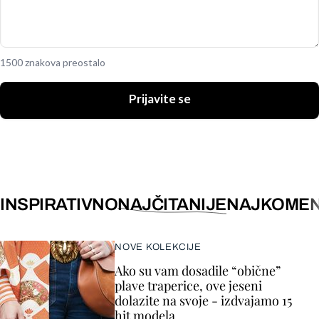
1500 znakova preostalo
Prijavite se
INSPIRATIVNO
NAJČITANIJE
NAJKOMEN
NOVE KOLEKCIJE
Ako su vam dosadile “obične”
plave traperice, ove jeseni
dolazite na svoje - izdvajamo 15
hit modela