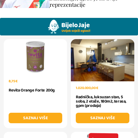
reprezentacije
8,75 €
1.020.000,00 €
Revita Orange Forte 200g
Radnička, luksuzan stan, 5
soba, 2 etaže, 180m2, terasa,
gpm (prodaja)
SAZNAJ VIŠE
SAZNAJ VIŠE