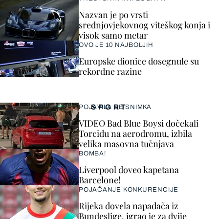
Nazvan je po vrsti
srednjovjekovnog viteškog konja i
visok samo metar
OVO JE 10 NAJBOLJIH
Europske dionice dosegnule su
rekordne razine
SPORT
POJAVILA SE SNIMKA
VIDEO Bad Blue Boysi dočekali
Torcidu na aerodromu, izbila
velika masovna tučnjava
BOMBA!
Liverpool doveo kapetana
Barcelone!
POJAČANJE KONKURENCIJE
Rijeka dovela napadača iz
Bundeslige, igrao je za dvije