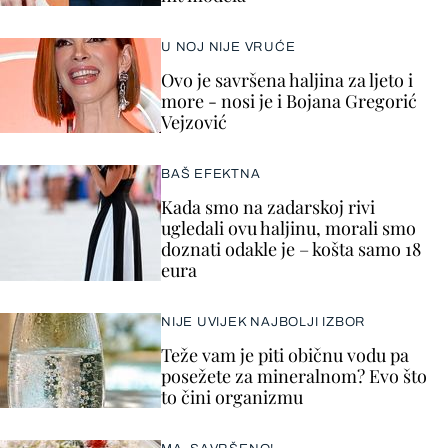
U NOJ NIJE VRUĆE
Ovo je savršena haljina za ljeto i
more - nosi je i Bojana Gregorić
Vejzović
BAŠ EFEKTNA
Kada smo na zadarskoj rivi
ugledali ovu haljinu, morali smo
doznati odakle je – košta samo 18
eura
NIJE UVIJEK NAJBOLJI IZBOR
Teže vam je piti običnu vodu pa
posežete za mineralnom? Evo što
to čini organizmu