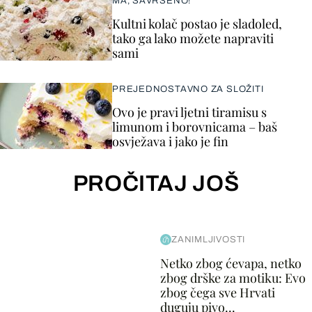
MA, SAVRŠENO!
Kultni kolač postao je sladoled,
tako ga lako možete napraviti
sami
PREJEDNOSTAVNO ZA SLOŽITI
Ovo je pravi ljetni tiramisu s
limunom i borovnicama – baš
osvježava i jako je fin
PROČITAJ JOŠ
ZANIMLJIVOSTI
Netko zbog ćevapa, netko
zbog drške za motiku: Evo
zbog čega sve Hrvati
duguju pivo...