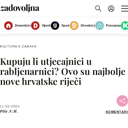
Dnevnik.hr
Vijesti
Sport
Showbizz
Putovanja
Slika nije dostupna
KULTURA & ZABAVA
Kupuju li utjecajnici u
Facebook
rabljenarnici? Ovo su najbolje
nove hrvatske riječi
X
WhatsApp
11-03-2024
Piše
N.H.
KOMENTARI
Viber