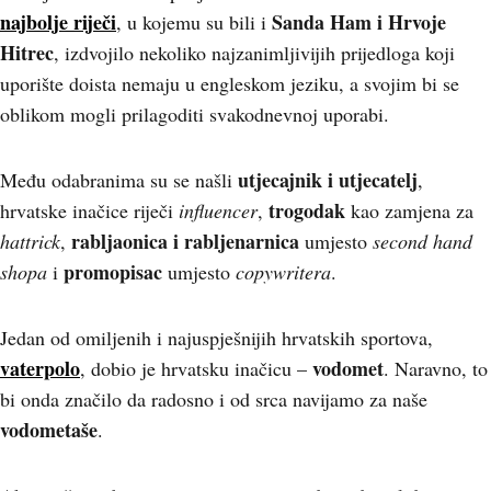
najbolje riječi
Sanda Ham i Hrvoje
, u kojemu su bili i
Hitrec
, izdvojilo nekoliko najzanimljivijih prijedloga koji
uporište doista nemaju u engleskom jeziku, a svojim bi se
oblikom mogli prilagoditi svakodnevnoj uporabi.
utjecajnik i utjecatelj
Među odabranima su se našli
,
trogodak
hrvatske inačice riječi
influencer
,
kao zamjena za
rabljaonica i rabljenarnica
hattrick
,
umjesto
second hand
promopisac
shopa
i
umjesto
copywritera
.
Jedan od omiljenih i najuspješnijih hrvatskih sportova,
vaterpolo
vodomet
, dobio je hrvatsku inačicu –
. Naravno, to
bi onda značilo da radosno i od srca navijamo za naše
vodometaše
.