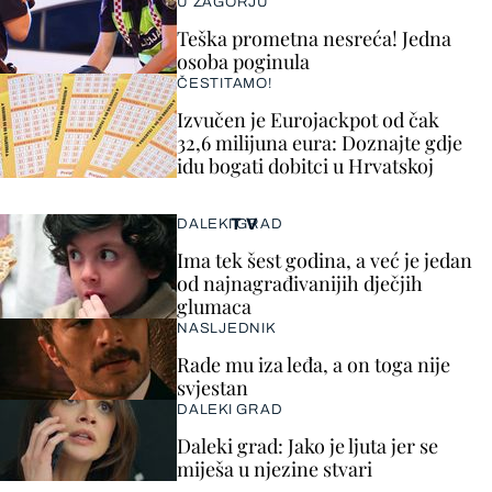
U ZAGORJU
Teška prometna nesreća! Jedna
osoba poginula
ČESTITAMO!
Izvučen je Eurojackpot od čak
32,6 milijuna eura: Doznajte gdje
idu bogati dobitci u Hrvatskoj
TV
DALEKI GRAD
Ima tek šest godina, a već je jedan
od najnagrađivanijih dječjih
glumaca
NASLJEDNIK
Rade mu iza leđa, a on toga nije
svjestan
DALEKI GRAD
Daleki grad: Jako je ljuta jer se
miješa u njezine stvari