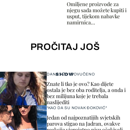
Omiljene proizvode za
njegu sada možete kupiti i
usput, tijekom nabavke
namirnica...
PROČITAJ JOŠ
SHOW
DANAS ŽIVI POVUČENO
Znate li tko je ovo? Kao dijete
ostala je bez oba roditelja, a onda i
bez milijuna koje je trebala
naslijediti
"KAO DA SU NOVAK ĐOKOVIĆ"
Jedan od najpoznatijih svjetskih
parova stigao na Jadran, ovakve
reakcije vjerojatno nisu očekivali