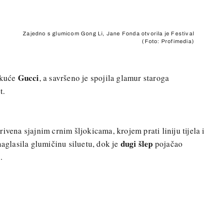
Zajedno s glumicom Gong Li, Jane Fonda otvorila je Festival
(Foto: Profimedia)
Gucci
 kuće
, a savršeno je spojila glamur staroga
t.
ivena sjajnim crnim šljokicama, krojem prati liniju tijela i
dugi šlep
naglasila glumičinu siluetu, dok je
pojačao
.