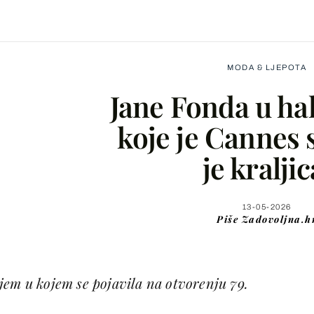
MODA & LJEPOTA
Jane Fonda u hal
koje je Cannes 
je kraljic
Facebook
X
13-05-2026
Piše
Zadovoljna.h
WhatsApp
jem u kojem se pojavila na otvorenju 79.
Viber