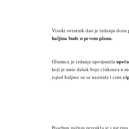
Visoki ovratnik dao je izdanju dozu 
haljina bude u prvom planu.
upeča
Glumica je izdanje upotpunila
koji je unio dašak boje i luksuza u
ci
ispod haljine su se nazirale i crne
Posebnu pažnju privukla je i njezina