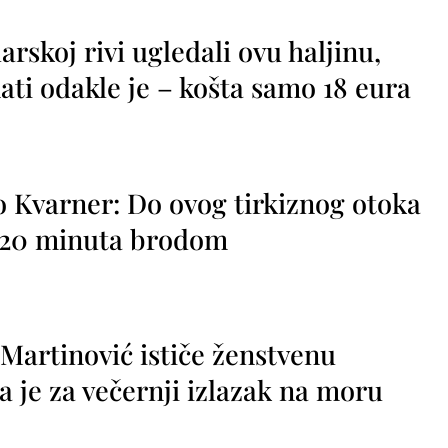
rskoj rivi ugledali ovu haljinu,
ti odakle je – košta samo 18 eura
o Kvarner: Do ovog tirkiznog otoka
o 20 minuta brodom
 Martinović ističe ženstvenu
a je za večernji izlazak na moru