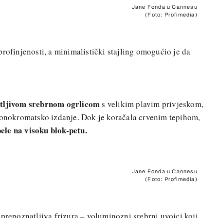
Jane Fonda u Cannesu
(Foto: Profimedia)
profinjenosti, a minimalistički stajling omogućio je da
tljivom srebrnom ogrlicom
s velikim plavim privjeskom,
 monokromatsko izdanje. Dok je koračala crvenim tepihom,
pele na visoku blok-petu.
Jane Fonda u Cannesu
(Foto: Profimedia)
 prepoznatljiva frizura – voluminozni srebrni uvojci koji