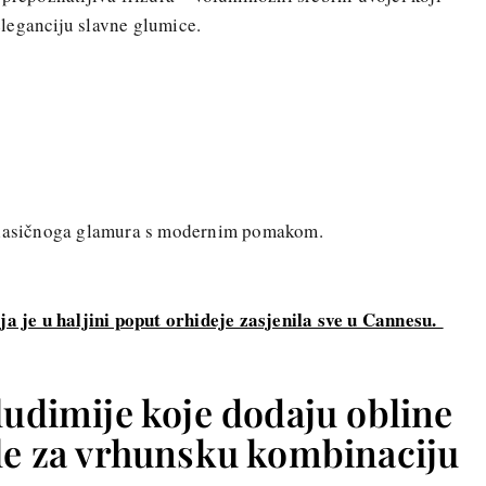
leganciju slavne glumice.
+
 klasičnoga glamura s modernim pomakom.
ja je u haljini poput orhideje zasjenila sve u Cannesu.
udimije koje dodaju obline
ikle za vrhunsku kombinaciju