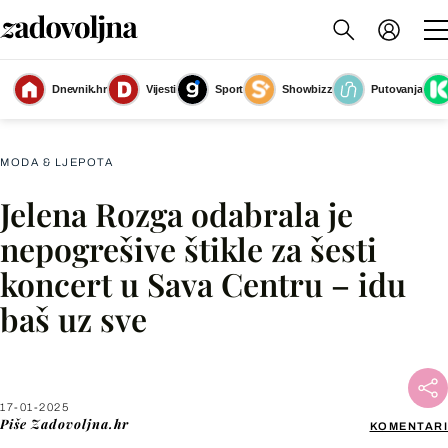
Jelena Rozga uvijek plijeni pažnju svojim modnim odabirima
(Foto: Antonio
Dnevnik.hr
Vijesti
Sport
Showbizz
Putovanja
Ahel/ATAImages/Pixsell)
MODA & LJEPOTA
Jelena Rozga odabrala je
Facebook
nepogrešive štikle za šesti
koncert u Sava Centru – idu
X
baš uz sve
WhatsApp
Viber
17-01-2025
Piše
Zadovoljna.hr
KOMENTARI