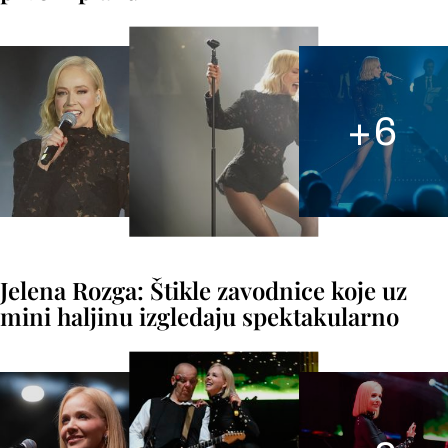
+
6
Jelena Rozga: Štikle zavodnice koje uz
mini haljinu izgledaju spektakularno