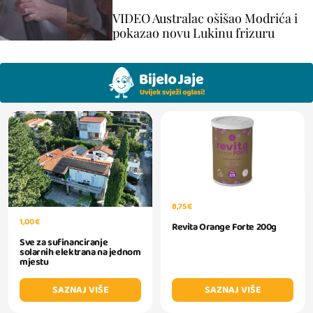
VIDEO Australac ošišao Modrića i
pokazao novu Lukinu frizuru
8,75 €
1,00 €
Revita Orange Forte 200g
Sve za sufinanciranje
solarnih elektrana na jednom
mjestu
SAZNAJ VIŠE
SAZNAJ VIŠE