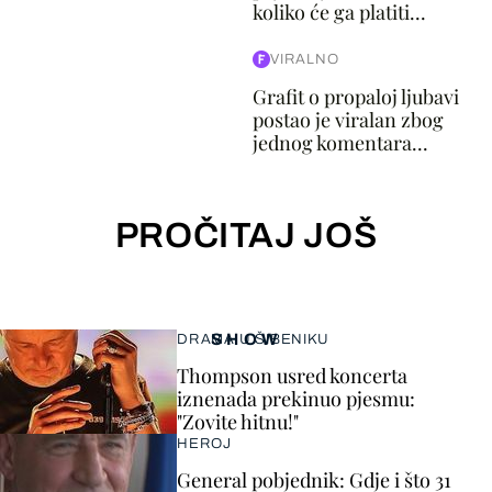
koliko će ga platiti...
VIRALNO
Grafit o propaloj ljubavi
postao je viralan zbog
jednog komentara...
PROČITAJ JOŠ
SHOW
DRAMA U ŠIBENIKU
Thompson usred koncerta
iznenada prekinuo pjesmu:
"Zovite hitnu!"
HEROJ
General pobjednik: Gdje i što 31