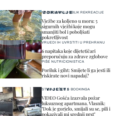
ZDRAVLJE
NAJSIGURNIJI OBLIK REKREACIJE
Vježbe za koljeno u moru: 5
sigurnih vježbi koje mogu
smanjiti bol i poboljšati
pokretljivost
VRIJEDI IH UVRSTITI U PREHRANU
6 napitaka koje dijetetičari
preporučuju za zdrave zglobove
PIŠE NUTRICIONISTICA
Poriluk i giht: Smijete li ga jesti ili
riskirate novi napadaj?
VIJESTI
STIGAO I ŠOK S BOOKINGA
VIDEO Gošća izazvala požar
luksuznog apartmana. Vlasnik:
"Dok je gorjelo, smijali su se, pili i
pokazivali mi srednji prst"