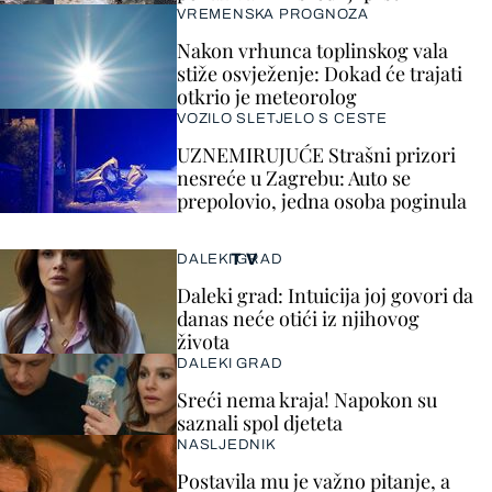
VREMENSKA PROGNOZA
Nakon vrhunca toplinskog vala
stiže osvježenje: Dokad će trajati
otkrio je meteorolog
VOZILO SLETJELO S CESTE
UZNEMIRUJUĆE Strašni prizori
nesreće u Zagrebu: Auto se
prepolovio, jedna osoba poginula
TV
DALEKI GRAD
Daleki grad: Intuicija joj govori da
danas neće otići iz njihovog
života
DALEKI GRAD
Sreći nema kraja! Napokon su
saznali spol djeteta
NASLJEDNIK
Postavila mu je važno pitanje, a