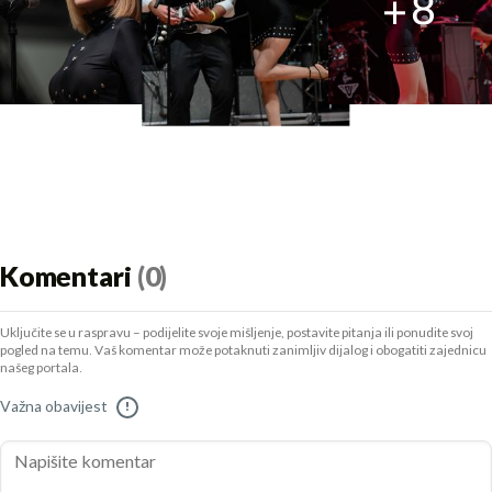
+
8
Komentari
(0)
Uključite se u raspravu – podijelite svoje mišljenje, postavite pitanja ili ponudite svoj
pogled na temu. Vaš komentar može potaknuti zanimljiv dijalog i obogatiti zajednicu
našeg portala.
Važna obavijest
!