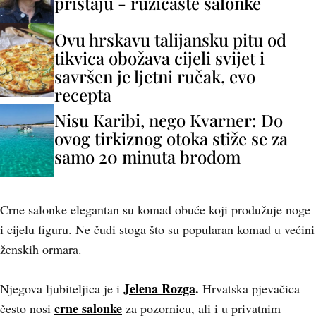
pristaju - ružičaste salonke
Ovu hrskavu talijansku pitu od
tikvica obožava cijeli svijet i
savršen je ljetni ručak, evo
recepta
Nisu Karibi, nego Kvarner: Do
ovog tirkiznog otoka stiže se za
samo 20 minuta brodom
Crne salonke elegantan su komad obuće koji produžuje noge
i cijelu figuru. Ne čudi stoga što su popularan komad u većini
ženskih ormara.
Jelena Rozga
.
Njegova ljubiteljica je i
Hrvatska pjevačica
crne salonke
često nosi
za pozornicu, ali i u privatnim