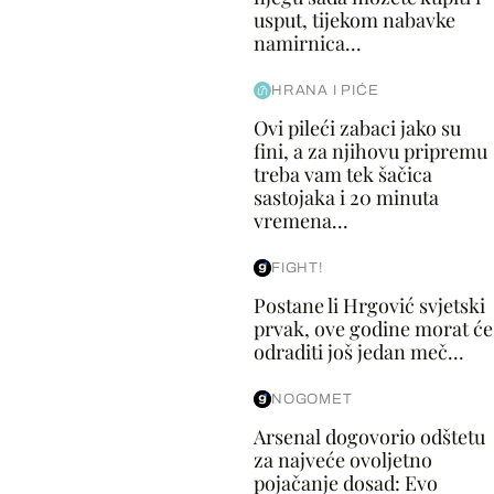
usput, tijekom nabavke
namirnica...
HRANA I PIĆE
Ovi pileći zabaci jako su
fini, a za njihovu pripremu
treba vam tek šačica
sastojaka i 20 minuta
vremena...
FIGHT!
Postane li Hrgović svjetski
prvak, ove godine morat će
odraditi još jedan meč...
NOGOMET
Arsenal dogovorio odštetu
za najveće ovoljetno
pojačanje dosad: Evo