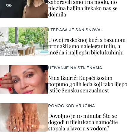
zaboravili smo i na modu, no
njezina haljina itekako nas se
dojmila
I TERASA JE SAN SNOVA!
U ovoj raskošnoj kući s bazenom
pronašli smo najelegantniju, a
možda i najljepšu bijelu kuhinju
UŽIVANJE NA STIJENAMA
Nina Badrić: Kupaći kostim
potpuno golih leđa koji tako lijepo
ističe žensku senzualnost
POMOĆ KOD VRUĆINA
Dovoljno je 10 minuta: Što se
dogodi u tijelu kada namočite
stopala u lavoru s vodom?