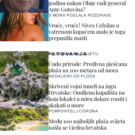
godinu nakon Oluje radi general
Ante Gotovina?
S MORA POSLALA POZDRAVE
Vruće, vruće! Nives Celzijus u
vatrenom kupaćem malo je toga
prepustila mašti
PUTOVANJA
NAJMANJA NA SVIJETU
Čudo prirode: Predivna pješčana
plaža na 100 metara od mora
NEDALEKO OD PLOČA
Skriveni vojni tuneli na jugu
Hrvatske: Omiljena kupališta na
koja lokalci u miru dolaze roniti i
skakati u more
POKROVITELJ CORONA
Među 100 najboljih plaža svijeta
našla se i jedna hrvatska