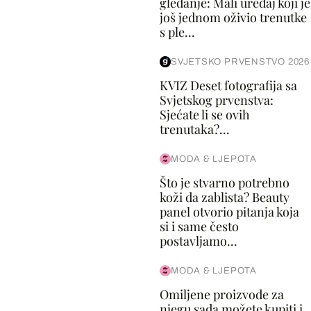
gledanje: Mali uređaj koji je
još jednom oživio trenutke
s ple...
SVJETSKO PRVENSTVO 2026
KVIZ Deset fotografija sa
Svjetskog prvenstva:
Sjećate li se ovih
trenutaka?...
MODA & LJEPOTA
Što je stvarno potrebno
koži da zablista? Beauty
panel otvorio pitanja koja
si i same često
postavljamo...
MODA & LJEPOTA
Omiljene proizvode za
njegu sada možete kupiti i