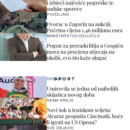
i izbjeći najčešće pogreške te
sudske sporove
POVOLJNO
Dvorac u Zagorju na aukciji.
Početna cijena 1,46 milijuna eura
MINISTARSTVO ODLUČILO
Pogon za preradu litija u Gospiću
mora na procjenu utjecaja na
okoliš, evo što kaže ulagač
SPORT
ODLAZI
Umirovila se jedna od najboljih
skijašica novog doba
NEMA KRAJA
Novi šok u teniskom svijetu:
Alcaraz propušta Cincinatti, hoće
li igrati na US Openu?
SVE OBJAVIO