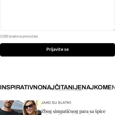
1500 znakova preostalo
Prijavite se
INSPIRATIVNO
NAJČITANIJE
NAJKOMEN
JAKO SU SLATKI!
Zbog simpatičnog para sa špice