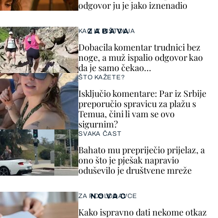
odgovor ju je jako iznenadio
ZABAVA
KAO IZ PIŠTOLJA
Dobacila komentar trudnici bez
noge, a muž ispalio odgovor kao
da je samo čekao…
ŠTO KAŽETE?
Isključio komentare: Par iz Srbije
preporučio spravicu za plažu s
Temua, čini li vam se ovo
sigurnim?
SVAKA ČAST
Bahato mu prepriječio prijelaz, a
ono što je pješak napravio
oduševilo je društvene mreže
NOVAC
ZA POSLODAVCE
Kako ispravno dati nekome otkaz