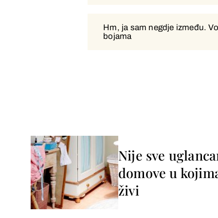
Hm, ja sam negdje između. Vol
Hm, ja sam negdje između. Vol
bojama
veselim bojama
Nije sve uglanca
domove u kojima 
živi