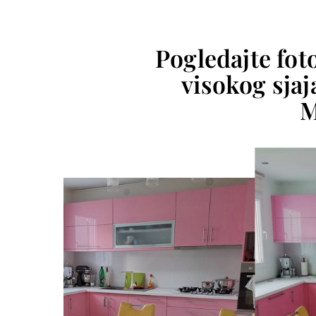
Pogledajte fot
visokog sjaja
M