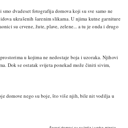
li smo dvadeset fotografija domova koji su sve samo ne
zidova ukrašenih šarenim slikama. U njima kutne garniture
onici su crvene, žute, plave, zelene... a tu je onda i drugo
m prostorima u kojima ne nedostaje boja i uzoraka. Njihovi
ima. Dok se ostatak svijeta ponekad može činiti sivim,
e domove nego su boje, što više njih, bile nit vodilja u
Šareni domovi su svijetla i vedra mjesta