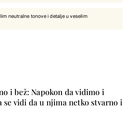
im neutralne tonove i detalje u veselim
im neutralne tonove i detalje u
no i bež: Napokon da vidimo i
se vidi da u njima netko stvarno i