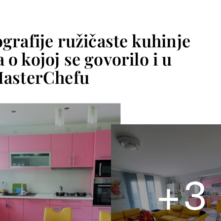
ografije ružičaste kuhinje
 o kojoj se govorilo i u
asterChefu
+
3