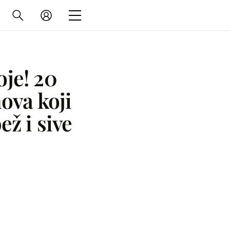
oje! 20
ova koji
ež i sive