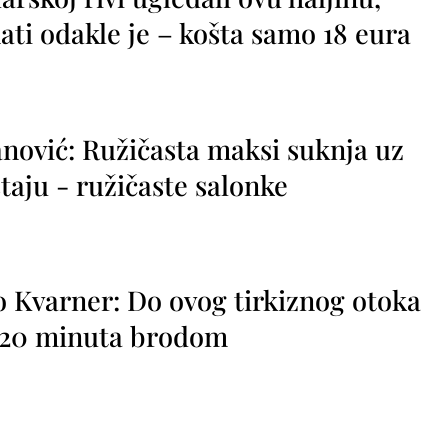
ti odakle je – košta samo 18 eura
nović: Ružičasta maksi suknja uz
taju - ružičaste salonke
o Kvarner: Do ovog tirkiznog otoka
o 20 minuta brodom