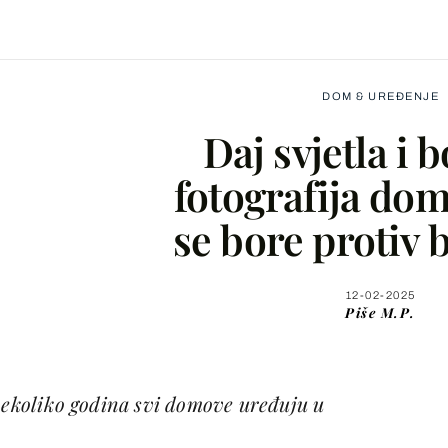
DOM & UREĐENJE
Daj svjetla i b
fotografija dom
se bore protiv b
Facebook
X
12-02-2025
Piše
M.P.
WhatsApp
 nekoliko godina svi domove uređuju u
Viber