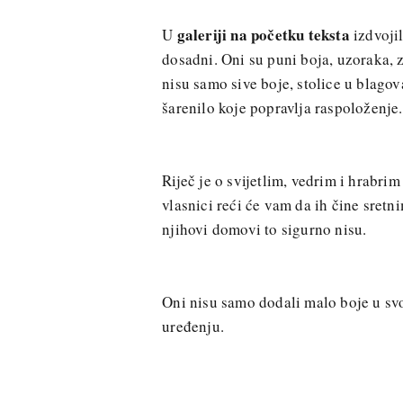
galeriji na početku teksta
U
izdvoji
dosadni. Oni su puni boja, uzoraka, 
nisu samo sive boje, stolice u blagova
šarenilo koje popravlja raspoloženje.
Riječ je o svijetlim, vedrim i hrabri
vlasnici reći će vam da ih čine sretn
njihovi domovi to sigurno nisu.
Oni nisu samo dodali malo boje u svoj
uređenju.