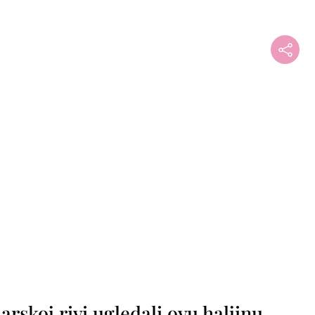
+
rskoj rivi ugledali ovu haljinu,