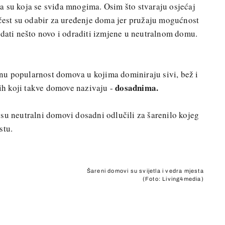
a su koja se sviđa mnogima. Osim što stvaraju osjećaj
 čest su odabir za uređenje doma jer pružaju mogućnost
odati nešto novo i odraditi izmjene u neutralnom domu.
u popularnost domova u kojima dominiraju sivi, bež i
dosadnima.
nih koji takve domove nazivaju -
ma su neutralni domovi dosadni odlučili za šarenilo kojeg
stu.
Šareni domovi su svijetla i vedra mjesta
(Foto: Living4media)