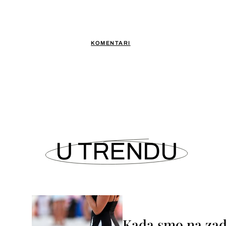
KOMENTARI
U TRENDU
Kada smo na zada