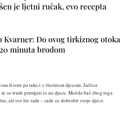
vršen je ljetni ručak, evo recepta
o Kvarner: Do ovog tirkiznog otoka
o 20 minuta brodom
vom životu pa tako i s vlastitom djecom. Jarčice
u te se trude prenijeti to na djecu. Možda baš zbog toga
no, ali sve što rade – rade za dobrobit svoje djece.