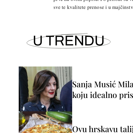
sve te kvalitete prenose i u majčinstv
U TRENDU
Sanja Musić Mila
koju idealno pris
Ovu hrskavu tali