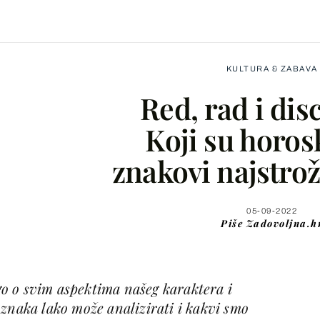
KULTURA & ZABAVA
Red, rad i disc
Koji su horos
znakovi najstro
Facebook
X
05-09-2022
Piše
Zadovoljna.h
WhatsApp
o o svim aspektima našeg karaktera i
Viber
znaka lako može analizirati i kakvi smo