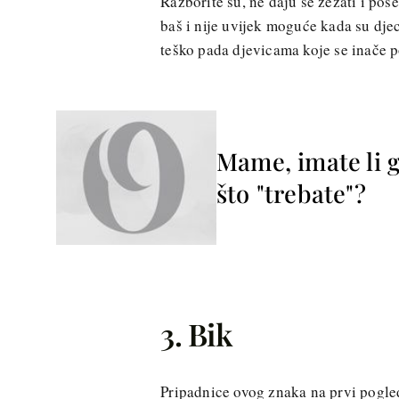
Razborite su, ne daju se zezati i po
baš i nije uvijek moguće kada su djec
teško pada djevicama koje se inače
Mame, imate li gr
što "trebate"?
3. Bik
Pripadnice ovog znaka na prvi pogled