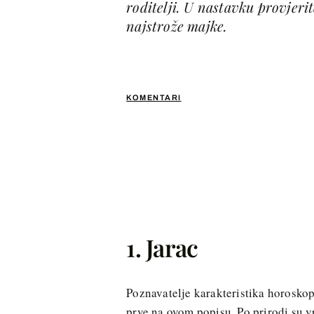
roditelji. U nastavku provjeri
najstrože majke.
KOMENTARI
1. Jarac
Poznavatelje karakteristika horoskop
prve na ovom popisu. Po prirodi su v