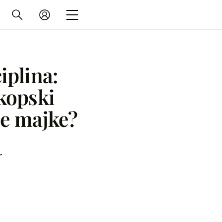
iplina:
kopski
že majke?
r