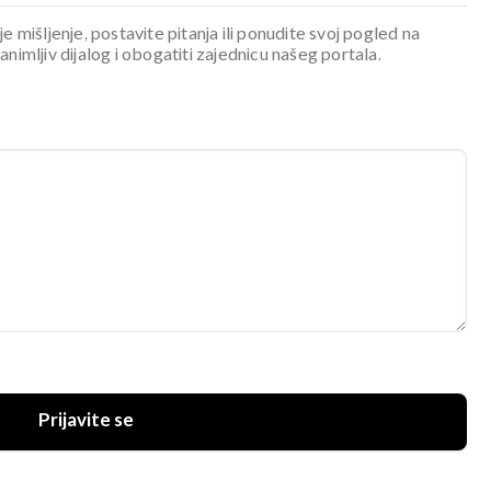
je mišljenje, postavite pitanja ili ponudite svoj pogled na
mljiv dijalog i obogatiti zajednicu našeg portala.
Prijavite se