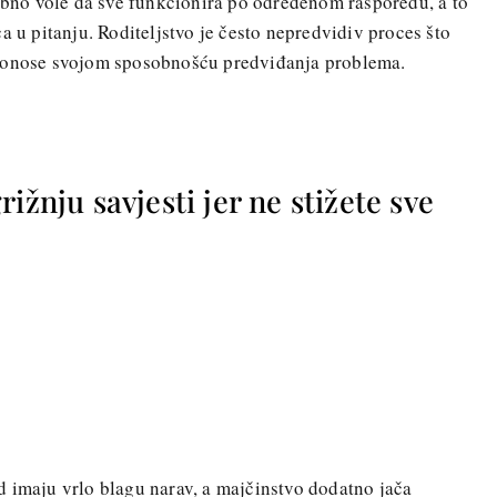
sebno vole da sve funkcionira po određenom rasporedu, a to
a u pitanju. Roditeljstvo je često nepredvidiv proces što
 ponose svojom sposobnošću predviđanja problema.
ižnju savjesti jer ne stižete sve
 imaju vrlo blagu narav, a majčinstvo dodatno jača