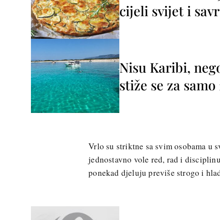
cijeli svijet i sa
Nisu Karibi, neg
stiže se za sam
Vrlo su striktne sa svim osobama u s
jednostavno vole red, rad i disciplin
ponekad djeluju previše strogo i hlad