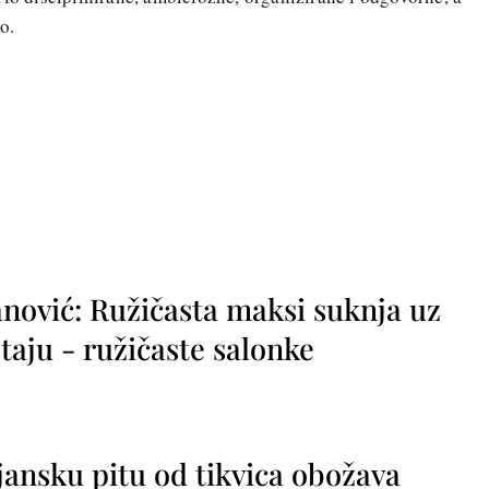
o.
nović: Ružičasta maksi suknja uz
taju - ružičaste salonke
jansku pitu od tikvica obožava