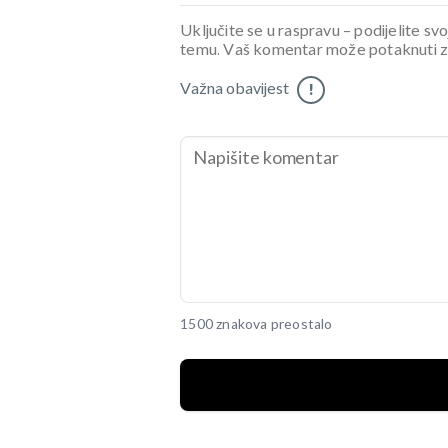
Uključite se u raspravu – podijelite svo
temu. Vaš komentar može potaknuti zani
Važna obavijest
!
1500 znakova preostalo