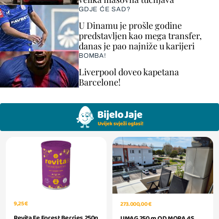
GDJE ĆE SAD?
U Dinamu je prošle godine
predstavljen kao mega transfer,
danas je pao najniže u karijeri
BOMBA!
Liverpool doveo kapetana
Barcelone!
9,25 €
273.000,00 €
Revita Fe Forest Berries 250g
UMAG 250 m OD MORA 4S