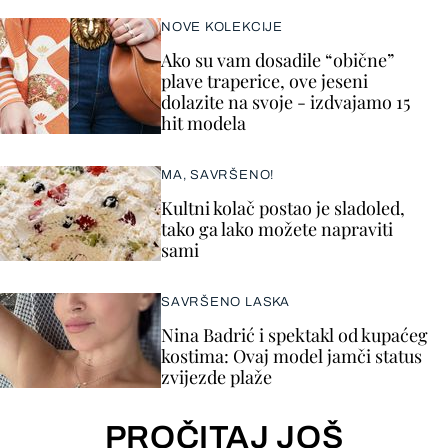
NOVE KOLEKCIJE
Ako su vam dosadile “obične”
plave traperice, ove jeseni
dolazite na svoje - izdvajamo 15
hit modela
MA, SAVRŠENO!
Kultni kolač postao je sladoled,
tako ga lako možete napraviti
sami
SAVRŠENO LASKA
Nina Badrić i spektakl od kupaćeg
kostima: Ovaj model jamči status
zvijezde plaže
PROČITAJ JOŠ