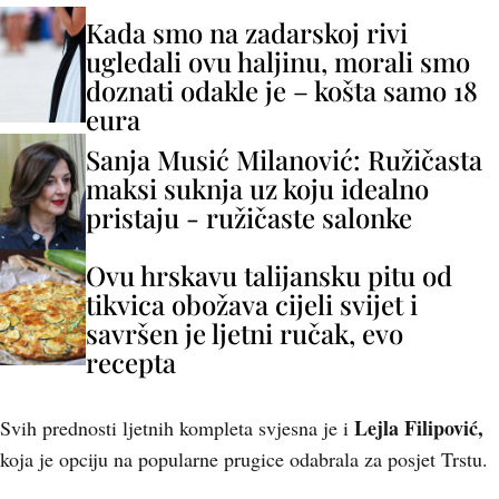
Kada smo na zadarskoj rivi
ugledali ovu haljinu, morali smo
doznati odakle je – košta samo 18
eura
Sanja Musić Milanović: Ružičasta
maksi suknja uz koju idealno
pristaju - ružičaste salonke
Ovu hrskavu talijansku pitu od
tikvica obožava cijeli svijet i
savršen je ljetni ručak, evo
recepta
Lejla Filipović,
Svih prednosti ljetnih kompleta svjesna je i
koja je opciju na popularne prugice odabrala za posjet Trstu.