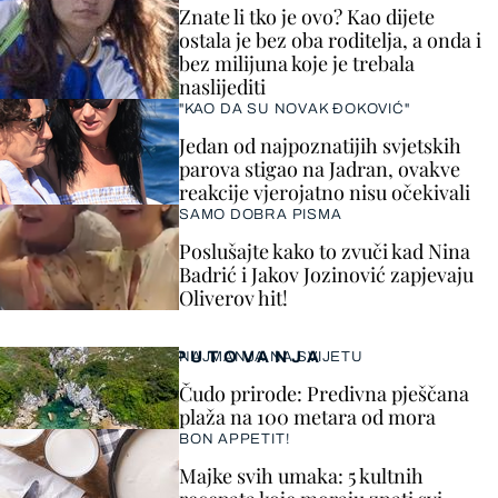
Znate li tko je ovo? Kao dijete
ostala je bez oba roditelja, a onda i
bez milijuna koje je trebala
naslijediti
"KAO DA SU NOVAK ĐOKOVIĆ"
Jedan od najpoznatijih svjetskih
parova stigao na Jadran, ovakve
reakcije vjerojatno nisu očekivali
SAMO DOBRA PISMA
Poslušajte kako to zvuči kad Nina
Badrić i Jakov Jozinović zapjevaju
Oliverov hit!
PUTOVANJA
NAJMANJA NA SVIJETU
Čudo prirode: Predivna pješčana
plaža na 100 metara od mora
BON APPETIT!
Majke svih umaka: 5 kultnih