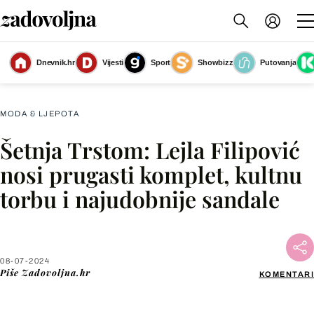
Dnevnik.hr
Vijesti
Sport
Showbizz
Putovanja
Slika nije dostupna
MODA & LJEPOTA
Šetnja Trstom: Lejla Filipović
Facebook
nosi prugasti komplet, kultnu
torbu i najudobnije sandale
X
WhatsApp
08-07-2024
Piše
Zadovoljna.hr
KOMENTARI
Viber