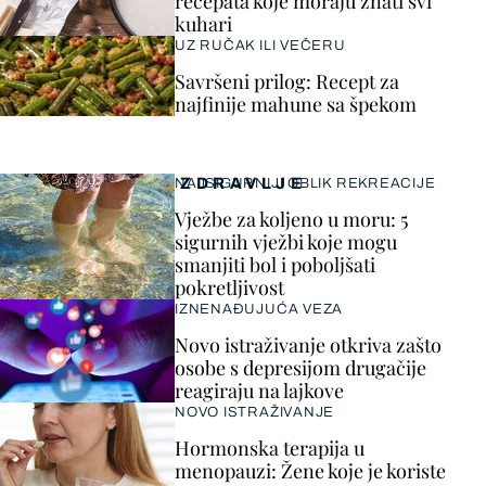
recepata koje moraju znati svi
kuhari
UZ RUČAK ILI VEČERU
Savršeni prilog: Recept za
najfinije mahune sa špekom
ZDRAVLJE
NAJSIGURNIJI OBLIK REKREACIJE
Vježbe za koljeno u moru: 5
sigurnih vježbi koje mogu
smanjiti bol i poboljšati
pokretljivost
IZNENAĐUJUĆA VEZA
Novo istraživanje otkriva zašto
osobe s depresijom drugačije
reagiraju na lajkove
NOVO ISTRAŽIVANJE
Hormonska terapija u
menopauzi: Žene koje je koriste