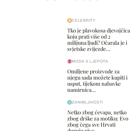
CELEBRITY
Tko je plavokosa djevojčica
koju prati više od 2
milijuna ljudi? Očarala je i
svjetske zvijezde...
MODA & LJEPOTA
Omiljene proizvode za
njegu sada možete kupiti i
usput, tijekom nabavke
namirnica...
ZANIMLJIVOSTI
Netko zbog ćevapa, netko
zbog drške za motiku: Evo
zbog čega sve Hrvati
duguju pivo...