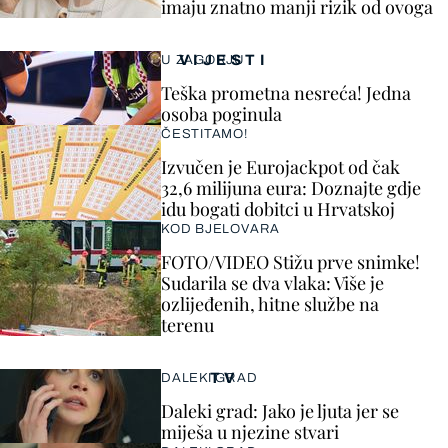
imaju znatno manji rizik od ovoga
VIJESTI
U ZAGORJU
Teška prometna nesreća! Jedna
osoba poginula
ČESTITAMO!
Izvučen je Eurojackpot od čak
32,6 milijuna eura: Doznajte gdje
idu bogati dobitci u Hrvatskoj
KOD BJELOVARA
FOTO/VIDEO Stižu prve snimke!
Sudarila se dva vlaka: Više je
ozlijeđenih, hitne službe na
terenu
TV
DALEKI GRAD
Daleki grad: Jako je ljuta jer se
miješa u njezine stvari