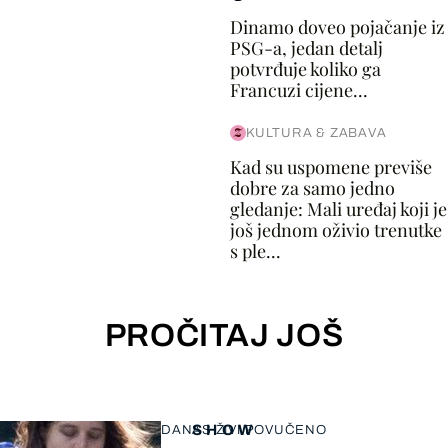
Dinamo doveo pojačanje iz
PSG-a, jedan detalj
potvrđuje koliko ga
Francuzi cijene...
KULTURA & ZABAVA
Kad su uspomene previše
dobre za samo jedno
gledanje: Mali uređaj koji je
još jednom oživio trenutke
s ple...
PROČITAJ JOŠ
SHOW
DANAS ŽIVI POVUČENO