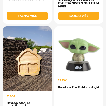
DVOETAŽNI STAN POGLED NA
MORE
SAZNAJ VIŠE
SAZNAJ VIŠE
19,99 €
Paladone The Child Icon Light
35,00 €
Daska/pladanj za