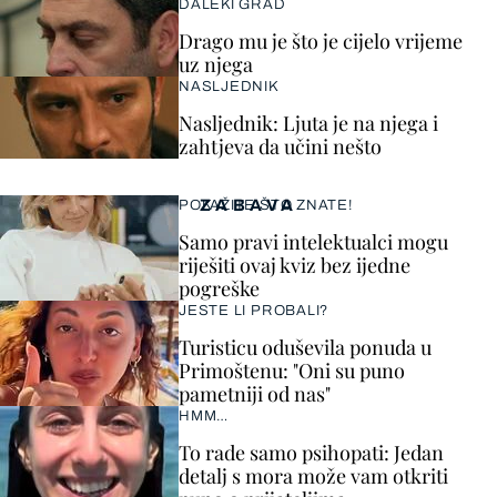
DALEKI GRAD
Drago mu je što je cijelo vrijeme
uz njega
NASLJEDNIK
Nasljednik: Ljuta je na njega i
zahtjeva da učini nešto
ZABAVA
POKAŽITE ŠTO ZNATE!
Samo pravi intelektualci mogu
riješiti ovaj kviz bez ijedne
pogreške
JESTE LI PROBALI?
Turisticu oduševila ponuda u
Primoštenu: "Oni su puno
pametniji od nas"
HMM…
To rade samo psihopati: Jedan
detalj s mora može vam otkriti