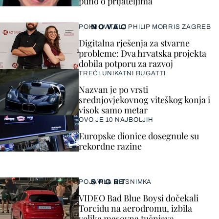
puno o prijateljima
NOVAC
POKROVITELJ PHILIP MORRIS ZAGREB
Digitalna rješenja za stvarne
probleme: Dva hrvatska projekta
dobila potporu za razvoj
TREĆI UNIKATNI BUGATTI
Nazvan je po vrsti
srednjovjekovnog viteškog konja i
visok samo metar
OVO JE 10 NAJBOLJIH
Europske dionice dosegnule su
rekordne razine
SPORT
POJAVILA SE SNIMKA
VIDEO Bad Blue Boysi dočekali
Torcidu na aerodromu, izbila
velika masovna tučnjava