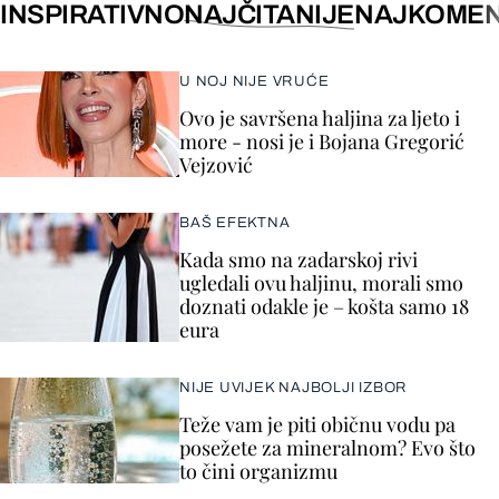
INSPIRATIVNO
NAJČITANIJE
NAJKOMEN
U NOJ NIJE VRUĆE
Ovo je savršena haljina za ljeto i
more - nosi je i Bojana Gregorić
Vejzović
BAŠ EFEKTNA
Kada smo na zadarskoj rivi
ugledali ovu haljinu, morali smo
doznati odakle je – košta samo 18
eura
NIJE UVIJEK NAJBOLJI IZBOR
Teže vam je piti običnu vodu pa
posežete za mineralnom? Evo što
to čini organizmu