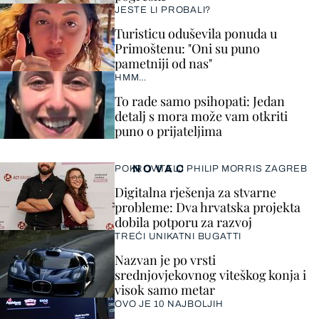
JESTE LI PROBALI?
Turisticu oduševila ponuda u
Primoštenu: "Oni su puno
pametniji od nas"
HMM…
To rade samo psihopati: Jedan
detalj s mora može vam otkriti
puno o prijateljima
NOVAC
POKROVITELJ PHILIP MORRIS ZAGREB
Digitalna rješenja za stvarne
probleme: Dva hrvatska projekta
dobila potporu za razvoj
TREĆI UNIKATNI BUGATTI
Nazvan je po vrsti
srednjovjekovnog viteškog konja i
visok samo metar
OVO JE 10 NAJBOLJIH