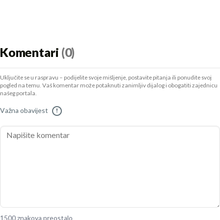
Komentari
(0)
Uključite se u raspravu – podijelite svoje mišljenje, postavite pitanja ili ponudite svoj
pogled na temu. Vaš komentar može potaknuti zanimljiv dijalog i obogatiti zajednicu
našeg portala.
Važna obavijest
!
1500 znakova preostalo