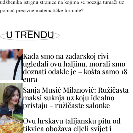
udžbenika istrgnu stranice na kojima se poezija tumači uz
pomoć precizne matematičke formule?
U TRENDU
Kada smo na zadarskoj rivi
ugledali ovu haljinu, morali smo
doznati odakle je – košta samo 18
eura
Sanja Musić Milanović: Ružičasta
maksi suknja uz koju idealno
pristaju - ružičaste salonke
Ovu hrskavu talijansku pitu od
tikvica obožava cijeli svijet i