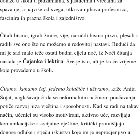
dolaze u školu u pidžamama, s jastucima i vrećama za
spavanje, a najviše od svega, otkriva njihova profesorica,
fascinira ih prazna škola i zajedništvo.
Čitali bismo, igrali žmire, vije, naručili bismo pizzu, plesali i
radili sve ono što ne možemo u redovitoj nastavi. Budući da
mi je sad malo teže ostati budna cijelu noć, iz Noći čitanja
Čajanka i lektira
nastala je
. Sve je isto, ali je kraće vrijeme
koje provedemo u školi.
Čitamo, kuhamo čaj, jedemo kolačiće i uživamo
, kaže Anita
Šojat, naglašavajući da se neformalnim načinom poučavanja
potiče razvoj niza vještina i sposobnosti. Kad se radi na takav
način, učenici su visoko motivirani, aktivno uče, razvijaju
komunikacijske i socijalne vještine, kritički promišljaju,
donose odluke i stječu iskustvo koje im je neprocjenjivo u