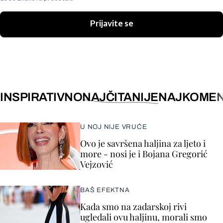
Prijavite se
INSPIRATIVNO
NAJČITANIJE
NAJKOMEN
U NOJ NIJE VRUĆE
Ovo je savršena haljina za ljeto i
more - nosi je i Bojana Gregorić
Vejzović
BAŠ EFEKTNA
Kada smo na zadarskoj rivi
ugledali ovu haljinu, morali smo