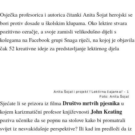
Osječka profesorica i autorica čitanki Anita Šojat herojski se
bori protiv dosade u školskim klupama. Oko lektire stvara
pozitivno ozračje, a svoje zamisli velikodušno dijeli s
kolegama na Facebook grupi Snaga riječi, na kojoj je objavila
čak 52 kreativne ideje za predstavljanje lektirnog djela
+
5
Anita Šojat i projekt \'Lektirna čajanka\' - 1
Foto: Anita Šojat
Društvo mrtvih pjesnika
Sjećate li se prizora iz filma
u
John Keating
kojem karizmatični profesor književnosti
poziva učenike da se popnu na stolove kako bi promatrali
svijet iz nesvakidašnje perspektive? Ili kad im predloži da iz