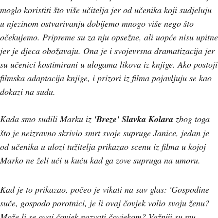
moglo koristiti što više učitelja jer od učenika koji sudjeluju
u njezinom ostvarivanju dobijemo mnogo više nego što
očekujemo. Pripreme su za nju opsežne, ali uopće nisu upitne
jer je djeca obožavaju. Ona je i svojevrsna dramatizacija jer
su učenici kostimirani u ulogama likova iz knjige. Ako postoji
filmska adaptacija knjige, i prizori iz filma pojavljuju se kao
dokazi na sudu.
Kada smo sudili Marku iz
'Breze'
Slavka Kolara
zbog toga
što je neizravno skrivio smrt svoje supruge Janice, jedan je
od učenika u ulozi tužitelja prikazao scenu iz filma u kojoj
Marko ne želi ući u kuću kad ga zove supruga na umoru.
Kad je to prikazao, počeo je vikati na sav glas: 'Gospodine
suče, gospodo porotnici, je li ovaj čovjek volio svoju ženu?
Može li se ovaj čovjek nazvati čovjekom? Važniji su mu