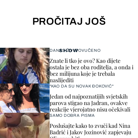
PROČITAJ JOŠ
SHOW
DANAS ŽIVI POVUČENO
Znate li tko je ovo? Kao dijete
ostala je bez oba roditelja, a onda i
bez milijuna koje je trebala
naslijediti
"KAO DA SU NOVAK ĐOKOVIĆ"
Jedan od najpoznatijih svjetskih
parova stigao na Jadran, ovakve
reakcije vjerojatno nisu očekivali
SAMO DOBRA PISMA
Poslušajte kako to zvuči kad Nina
Badrić i Jakov Jozinović zapjevaju