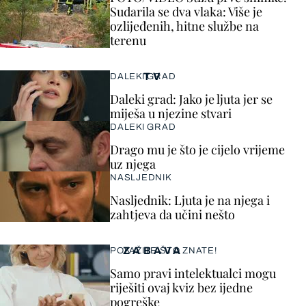
Sudarila se dva vlaka: Više je
ozlijeđenih, hitne službe na
terenu
TV
DALEKI GRAD
Daleki grad: Jako je ljuta jer se
miješa u njezine stvari
DALEKI GRAD
Drago mu je što je cijelo vrijeme
uz njega
NASLJEDNIK
Nasljednik: Ljuta je na njega i
zahtjeva da učini nešto
ZABAVA
POKAŽITE ŠTO ZNATE!
Samo pravi intelektualci mogu
riješiti ovaj kviz bez ijedne
pogreške