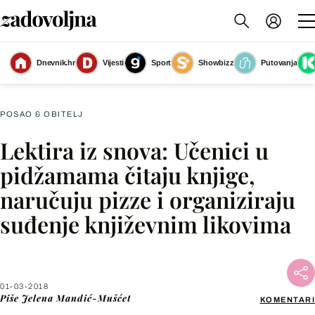
Dok je većina profesora nezadovoljna odnosom učenika prema lektiri, Anita
Dnevnik.hr
Vijesti
Sport
Showbizz
Putovanja
Šojat ne krije zadovoljstvo reakcijama svojih školaraca
(Foto: Anita Šojat)
POSAO & OBITELJ
Lektira iz snova: Učenici u
Facebook
pidžamama čitaju knjige,
naručuju pizze i organiziraju
X
suđenje književnim likovima
WhatsApp
Viber
01-03-2018
Piše
Jelena Mandić-Mušćet
KOMENTARI