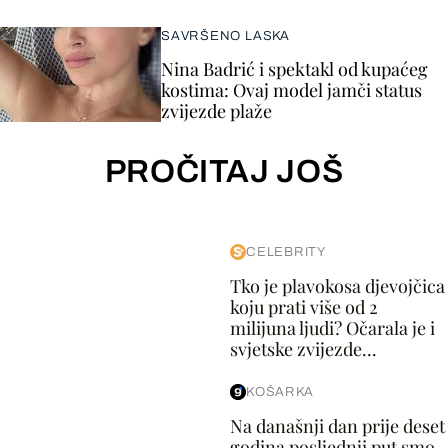
SAVRŠENO LASKA
Nina Badrić i spektakl od kupaćeg
kostima: Ovaj model jamči status
zvijezde plaže
PROČITAJ JOŠ
CELEBRITY
Tko je plavokosa djevojčica
koju prati više od 2
milijuna ljudi? Očarala je i
svjetske zvijezde...
KOŠARKA
Na današnji dan prije deset
godina posljednji put smo