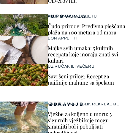
Oliverov hit!
PUTOVANJA
NAJMANJA NA SVIJETU
Čudo prirode: Predivna pješčana
plaža na 100 metara od mora
BON APPETIT!
Majke svih umaka: 5 kultnih
recepata koje moraju znati svi
kuhari
UZ RUČAK ILI VEČERU
Savršeni prilog: Recept za
najfinije mahune sa špekom
ZDRAVLJE
NAJSIGURNIJI OBLIK REKREACIJE
Vježbe za koljeno u moru: 5
sigurnih vježbi koje mogu
smanjiti bol i poboljšati
pokretljivost