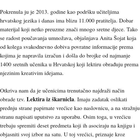
Pokrenula ju je 2013. godine kao podršku učiteljima
hrvatskog jezika i danas ima blizu 11.000 pratitelja. Dobar
materijal koji netko preuzme znači mnogo sretne djece. Tako
se radost poučavanja umnožava, objašnjava Anita Šojat koja
od kolega svakodnevno dobiva povratne informacije prema
kojima je napravila izračun i došla do brojke od najmanje
1400 sretnih učenika u Hrvatskoj koji lektiru obrađuju prema
njezinim kreativim idejama.
Otkriva nam da je učenicima trenutačno najdraži način
Lektira iz škarnicla
obrade tzv.
. Imaju zadatak oslikati
prednju strane papirnate vrećice kao naslovnicu, a na stražnju
stranu napisati uputstvo za uporabu. Osim toga, u vrećicu
trebaju spremiti deset predmeta koji ih asociraju na knjigu i
objasniti svoj izbor na satu. U toj vrećici, priznaje kroz