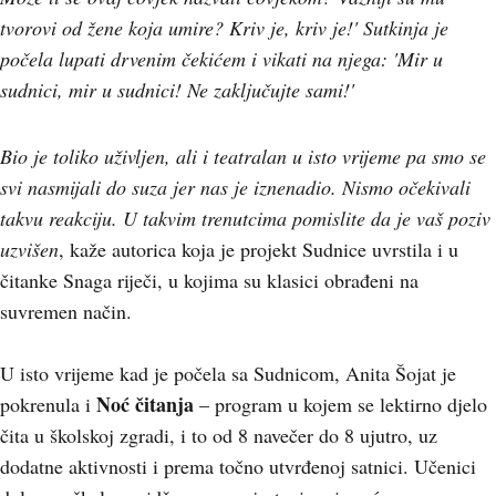
tvorovi od žene koja umire? Kriv je, kriv je!' Sutkinja je
počela lupati drvenim čekićem i vikati na njega: 'Mir u
sudnici, mir u sudnici! Ne zaključujte sami!'
Bio je toliko uživljen, ali i teatralan u isto vrijeme pa smo se
svi nasmijali do suza jer nas je iznenadio. Nismo očekivali
takvu reakciju. U takvim trenutcima pomislite da je vaš poziv
uzvišen
, kaže autorica koja je projekt Sudnice uvrstila i u
čitanke Snaga riječi, u kojima su klasici obrađeni na
suvremen način.
U isto vrijeme kad je počela sa Sudnicom, Anita Šojat je
Noć čitanja
pokrenula i
– program u kojem se lektirno djelo
čita u školskoj zgradi, i to od 8 navečer do 8 ujutro, uz
dodatne aktivnosti i prema točno utvrđenoj satnici. Učenici