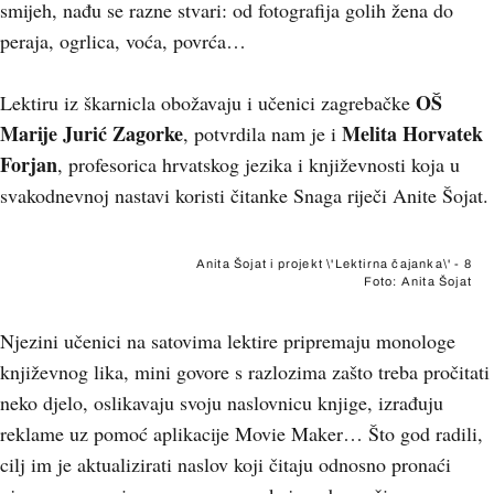
smijeh, nađu se razne stvari: od fotografija golih žena do
peraja, ogrlica, voća, povrća…
OŠ
Lektiru iz škarnicla obožavaju i učenici zagrebačke
Marije Jurić Zagorke
Melita Horvatek
, potvrdila nam je i
Forjan
, profesorica hrvatskog jezika i književnosti koja u
svakodnevnoj nastavi koristi čitanke Snaga riječi Anite Šojat.
Anita Šojat i projekt \'Lektirna čajanka\' - 8
Foto: Anita Šojat
Njezini učenici na satovima lektire pripremaju monologe
književnog lika, mini govore s razlozima zašto treba pročitati
neko djelo, oslikavaju svoju naslovnicu knjige, izrađuju
reklame uz pomoć aplikacije Movie Maker… Što god radili,
cilj im je aktualizirati naslov koji čitaju odnosno pronaći