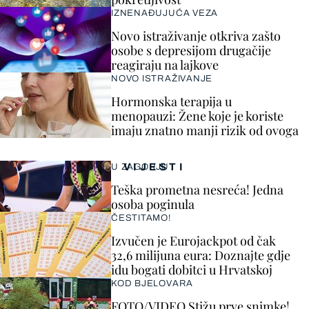
IZNENAĐUJUĆA VEZA
Novo istraživanje otkriva zašto
osobe s depresijom drugačije
reagiraju na lajkove
NOVO ISTRAŽIVANJE
Hormonska terapija u
menopauzi: Žene koje je koriste
imaju znatno manji rizik od ovoga
VIJESTI
U ZAGORJU
Teška prometna nesreća! Jedna
osoba poginula
ČESTITAMO!
Izvučen je Eurojackpot od čak
32,6 milijuna eura: Doznajte gdje
idu bogati dobitci u Hrvatskoj
KOD BJELOVARA
FOTO/VIDEO Stižu prve snimke!