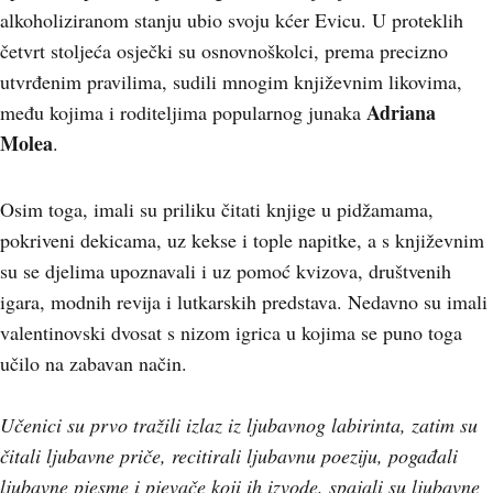
alkoholiziranom stanju ubio svoju kćer Evicu. U proteklih
četvrt stoljeća osječki su osnovnoškolci, prema precizno
utvrđenim pravilima, sudili mnogim književnim likovima,
Adriana
među kojima i roditeljima popularnog junaka
Molea
.
Osim toga, imali su priliku čitati knjige u pidžamama,
pokriveni dekicama, uz kekse i tople napitke, a s književnim
su se djelima upoznavali i uz pomoć kvizova, društvenih
igara, modnih revija i lutkarskih predstava. Nedavno su imali
valentinovski dvosat s nizom igrica u kojima se puno toga
učilo na zabavan način.
Učenici su prvo tražili izlaz iz ljubavnog labirinta, zatim su
čitali ljubavne priče, recitirali ljubavnu poeziju, pogađali
ljubavne pjesme i pjevače koji ih izvode, spajali su ljubavne