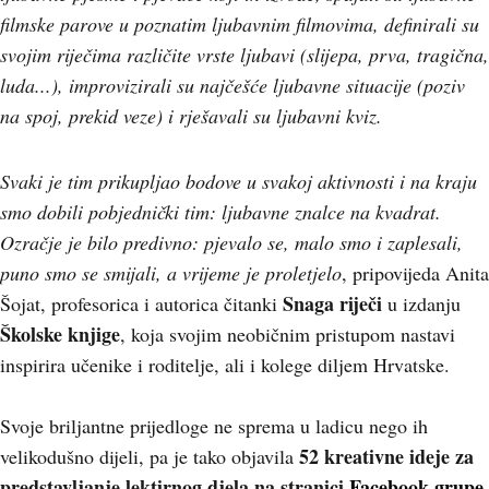
filmske parove u poznatim ljubavnim filmovima, definirali su
svojim riječima različite vrste ljubavi (slijepa, prva, tragična,
luda...), improvizirali su najčešće ljubavne situacije (poziv
na spoj, prekid veze) i rješavali su ljubavni kviz.
Svaki je tim prikupljao bodove u svakoj aktivnosti i na kraju
smo dobili pobjednički tim: ljubavne znalce na kvadrat.
Ozračje je bilo predivno: pjevalo se, malo smo i zaplesali,
puno smo se smijali, a vrijeme je proletjelo
, pripovijeda Anita
Snaga riječi
Šojat, profesorica i autorica čitanki
u izdanju
Školske knjige
, koja svojim neobičnim pristupom nastavi
inspirira učenike i roditelje, ali i kolege diljem Hrvatske.
Svoje briljantne prijedloge ne sprema u ladicu nego ih
52 kreativne ideje za
velikodušno dijeli, pa je tako objavila
predstavljanje lektirnog djela na stranici
Facebook grupe