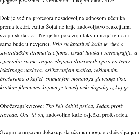
njegove poveznice s vremenom u kojem danas žive.
Dok je većina profesora nezadovoljna odnosom učenika
prema lektiri, Anita Šojat ne krije zadovoljstvo reakcijama
svojih školaraca. Nerijetko pokazuju takvu inicijativu da i
sama bude u nevjerici.
Vrlo su kreativni kada je riječ o
stvaralačkim dramatizacijama, izradi lutaka i scenografije, a
iznenadili su me svojim idejama društvenih igara na temu
lektirnoga naslova, oslikavanjem majica, reklamnim
brošurama o knjizi, snimanjem monologa glavnoga lika,
kratkim filmovima kojima je temelj neki događaj iz knjige
...
Obožavaju kvizove:
Tko želi dobiti peticu, Jedan protiv
razreda, Ona ili on
, zadovoljno kaže osječka profesorica.
Svojim primjerom dokazuje da učenici mogu s oduševljenjem