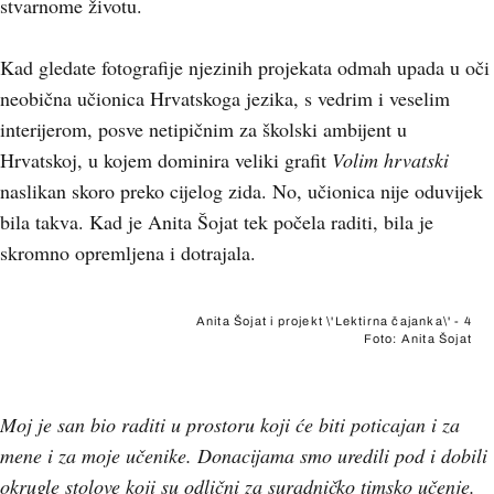
stvarnome životu.
Kad gledate fotografije njezinih projekata odmah upada u oči
neobična učionica Hrvatskoga jezika, s vedrim i veselim
interijerom, posve netipičnim za školski ambijent u
Hrvatskoj, u kojem dominira veliki grafit
Volim hrvatski
naslikan skoro preko cijelog zida. No, učionica nije oduvijek
bila takva. Kad je Anita Šojat tek počela raditi, bila je
skromno opremljena i dotrajala.
Anita Šojat i projekt \'Lektirna čajanka\' - 4
Foto: Anita Šojat
Moj je san bio raditi u prostoru koji će biti poticajan i za
mene i za moje učenike. Donacijama smo uredili pod i dobili
okrugle stolove koji su odlični za suradničko timsko učenje.