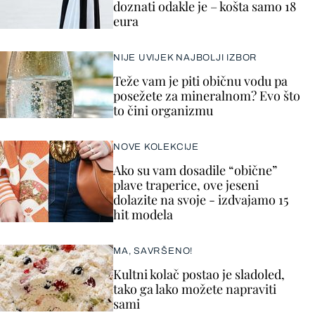
doznati odakle je – košta samo 18
eura
NIJE UVIJEK NAJBOLJI IZBOR
Teže vam je piti običnu vodu pa
posežete za mineralnom? Evo što
to čini organizmu
NOVE KOLEKCIJE
Ako su vam dosadile “obične”
plave traperice, ove jeseni
dolazite na svoje - izdvajamo 15
hit modela
MA, SAVRŠENO!
Kultni kolač postao je sladoled,
tako ga lako možete napraviti
sami